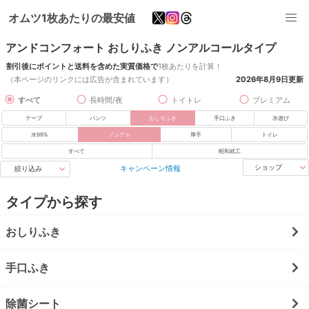
オムツ1枚あたりの最安値
アンドコンフォート おしりふき ノンアルコールタイプ
割引後にポイントと送料を含めた実質価格で
1枚あたりを計算！
（本ページのリンクには広告が含まれています）
2026年8月9日
更新
すべて
長時間/夜
トイトレ
プレミアム
テープ
パンツ
おしりふき
手口ふき
水遊び
水99%
ノンアル
厚手
トイレ
すべて
昭和紙工
キャンペーン情報
ショップ
絞り込み
タイプから探す
おしりふき
手口ふき
除菌シート