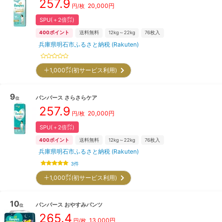
257.9
20,000
円
円/枚
SPU(＋2倍㌽)
400
ポイント
送料無料
12kg～22kg
76
枚入
兵庫県明石市ふるさと納税 (Rakuten)
＋1,000㌽(初サービス利用)
9
パンパース
さらさらケア
位
257.9
20,000
円
円/枚
SPU(＋2倍㌽)
400
ポイント
送料無料
12kg～22kg
76
枚入
兵庫県明石市ふるさと納税 (Rakuten)
3
件
＋1,000㌽(初サービス利用)
10
パンパース
おやすみパンツ
位
265.4
13,000
円
円/枚