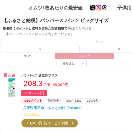
オムツ1枚あたりの最安値
子供用
【ふるさと納税】パンパース パンツ ビッグサイズ
割引後にポイントと送料を含めた実質価格で
1枚あたりを計算！
（本ページのリンクには広告が含まれています）
テープ
S
M
すべて
パンパース
絞り込み
最安値
パンパース
通気性プラス
208.3
68,000
円
円/枚
SPU(＋2倍㌽)
1360
ポイント
送料無料
12kg～22kg
320
枚入
兵庫県明石市ふるさと納税 (Rakuten)
＋1,000㌽(初サービス利用)