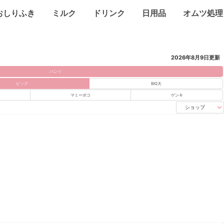
おしりふき
ミルク
ドリンク
日用品
オムツ処理
2026年8月9日
更新
パンツ
ビッグ
BIG大
マミーポコ
ゲンキ
ショップ