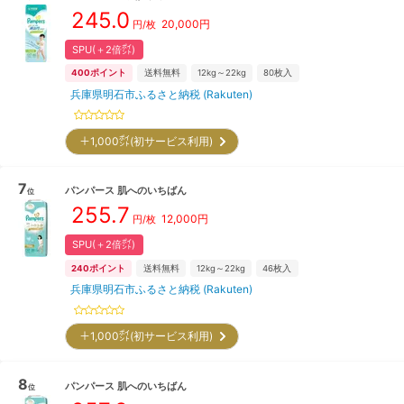
245.0
20,000
円
円/枚
SPU(＋2倍㌽)
400
ポイント
送料無料
12kg～22kg
80
枚入
兵庫県明石市ふるさと納税 (Rakuten)
＋1,000㌽(初サービス利用)
7
パンパース
肌へのいちばん
位
255.7
12,000
円
円/枚
SPU(＋2倍㌽)
240
ポイント
送料無料
12kg～22kg
46
枚入
兵庫県明石市ふるさと納税 (Rakuten)
＋1,000㌽(初サービス利用)
8
パンパース
肌へのいちばん
位