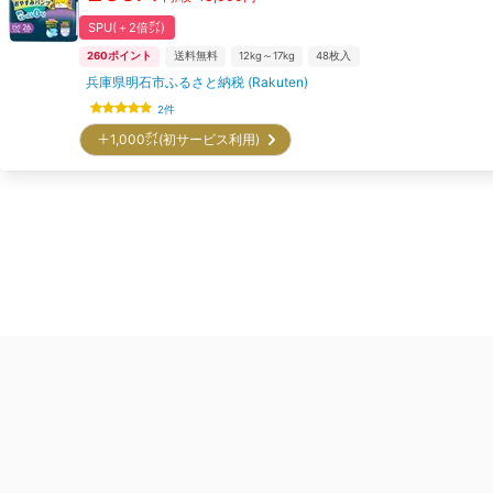
SPU(＋2倍㌽)
260
ポイント
送料無料
12kg～17kg
48
枚入
兵庫県明石市ふるさと納税 (Rakuten)
2
件
＋1,000㌽(初サービス利用)