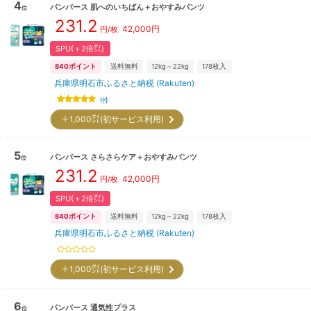
4
パンパース
肌へのいちばん＋おやすみパンツ
位
231.2
42,000
円
円/枚
SPU(＋2倍㌽)
840
ポイント
送料無料
12kg～22kg
178
枚入
兵庫県明石市ふるさと納税 (Rakuten)
1
件
＋1,000㌽(初サービス利用)
5
パンパース
さらさらケア＋おやすみパンツ
位
231.2
42,000
円
円/枚
SPU(＋2倍㌽)
840
ポイント
送料無料
12kg～22kg
178
枚入
兵庫県明石市ふるさと納税 (Rakuten)
＋1,000㌽(初サービス利用)
6
パンパース
通気性プラス
位