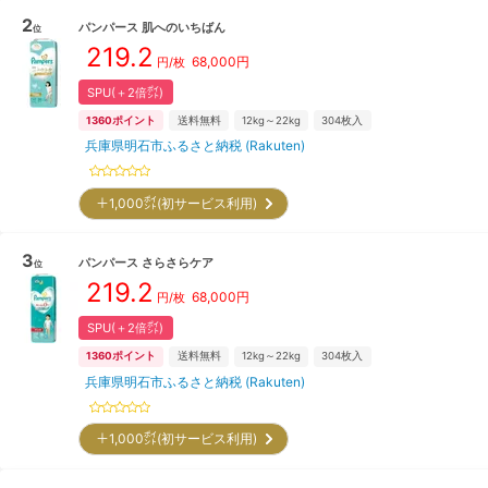
2
パンパース
肌へのいちばん
位
219.2
68,000
円
円/枚
SPU(＋2倍㌽)
1360
ポイント
送料無料
12kg～22kg
304
枚入
兵庫県明石市ふるさと納税 (Rakuten)
＋1,000㌽(初サービス利用)
3
パンパース
さらさらケア
位
219.2
68,000
円
円/枚
SPU(＋2倍㌽)
1360
ポイント
送料無料
12kg～22kg
304
枚入
兵庫県明石市ふるさと納税 (Rakuten)
＋1,000㌽(初サービス利用)