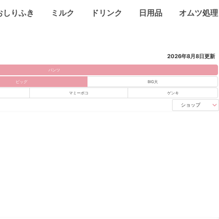
おしりふき
ミルク
ドリンク
日用品
オムツ処理
2026年8月8日
更新
パンツ
ビッグ
BIG大
マミーポコ
ゲンキ
ショップ