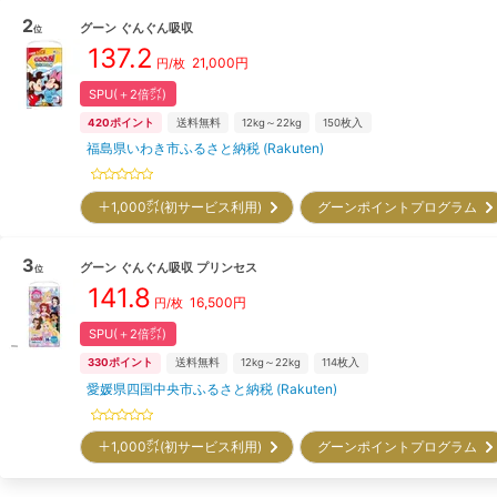
2
グーン
ぐんぐん吸収
位
137.2
21,000
円
円/枚
SPU(＋2倍㌽)
420
ポイント
送料無料
12kg～22kg
150
枚入
福島県いわき市ふるさと納税 (Rakuten)
＋1,000㌽(初サービス利用)
グーンポイントプログラム
3
グーン
ぐんぐん吸収 プリンセス
位
141.8
16,500
円
円/枚
SPU(＋2倍㌽)
330
ポイント
送料無料
12kg～22kg
114
枚入
愛媛県四国中央市ふるさと納税 (Rakuten)
＋1,000㌽(初サービス利用)
グーンポイントプログラム