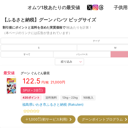
オムツ1枚あたりの最安値
子供用
【ふるさと納税】グーン パンツ ビッグサイズ
割引後にポイントと送料を含めた実質価格で
1枚あたりを計算！
（本ページのリンクには広告が含まれています）
テープ
S
M
すべて
パンパース
絞り込み
最安値
グーン
ぐんぐん吸収
122.5
21,000
円
円/枚
SPU(＋2倍㌽)
420
ポイント
送料無料
12kg～22kg
168
枚入
福島県いわき市ふるさと納税 (Rakuten)
＋1,000㌽(初サービス利用)
グーンポイントプログラム