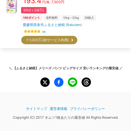
193.4
7,500
円
円/枚
SPU(＋2倍㌽)
150
ポイント
送料無料
12kg～22kg
38
枚入
愛媛県西条市ふるさと納税 (Rakuten)
1
件
＋1,000㌽(初サービス利用)
＼
【ふるさと納税】メリーズ パンツ ビッグサイズ 安いランキング
の最安値 ／
サイトマップ
運営者情報
プライバシーポリシー
Copyright (C) 2017 オムツ1枚あたりの最安値 All Rights Reserved.