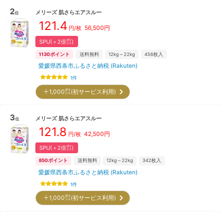
2
メリーズ
肌さらエアスルー
位
121.4
56,500
円
円/枚
SPU(＋2倍㌽)
1130
ポイント
送料無料
12kg～22kg
456
枚入
愛媛県西条市ふるさと納税 (Rakuten)
1
件
＋1,000㌽(初サービス利用)
3
メリーズ
肌さらエアスルー
位
121.8
42,500
円
円/枚
SPU(＋2倍㌽)
850
ポイント
送料無料
12kg～22kg
342
枚入
愛媛県西条市ふるさと納税 (Rakuten)
1
件
＋1,000㌽(初サービス利用)