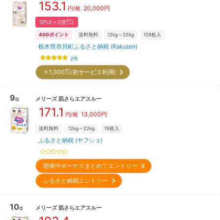
153.1
20,000
円
円/枚
SPU(＋2倍㌽)
400
ポイント
送料無料
12kg～22kg
128
枚入
栃木県市貝町ふるさと納税 (Rakuten)
2
件
＋1,000㌽(初サービス利用)
9
メリーズ
肌さらエアスルー
位
171.1
13,000
円
円/枚
送料無料
12kg～22kg
76
枚入
ふるさと納税 (ヤフショ)
開催中ボーナスまとめてエントリー
ふるさと納税エントリー
10
メリーズ
肌さらエアスルー
位