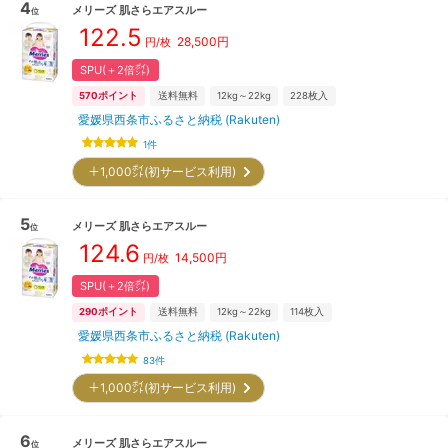
4
メリーズ
肌さらエアスルー
位
122.5
28,500
円
円/枚
SPU(＋2倍㌽)
570
ポイント
送料無料
12kg～22kg
228
枚入
愛媛県西条市ふるさと納税 (Rakuten)
1
件
＋1,000㌽(初サービス利用)
5
メリーズ
肌さらエアスルー
位
124.6
14,500
円
円/枚
SPU(＋2倍㌽)
290
ポイント
送料無料
12kg～22kg
114
枚入
愛媛県西条市ふるさと納税 (Rakuten)
83
件
＋1,000㌽(初サービス利用)
6
メリーズ
肌さらエアスルー
位