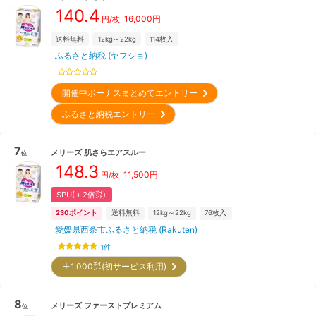
140.4
16,000
円
円/枚
送料無料
12kg～22kg
114
枚入
ふるさと納税 (ヤフショ)
開催中ボーナスまとめてエントリー
ふるさと納税エントリー
7
メリーズ
肌さらエアスルー
位
148.3
11,500
円
円/枚
SPU(＋2倍㌽)
230
ポイント
送料無料
12kg～22kg
76
枚入
愛媛県西条市ふるさと納税 (Rakuten)
1
件
＋1,000㌽(初サービス利用)
8
メリーズ
ファーストプレミアム
位