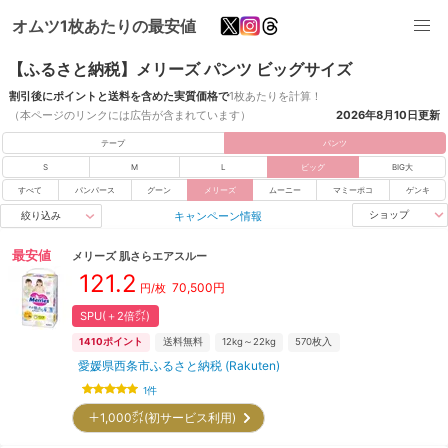
オムツ1枚あたりの最安値
【ふるさと納税】メリーズ パンツ ビッグサイズ
割引後にポイントと送料を含めた実質価格で
1枚あたりを計算！
（本ページのリンクには広告が含まれています）
2026年8月10日
更新
テープ
パンツ
S
M
L
ビッグ
BIG大
すべて
パンパース
グーン
メリーズ
ムーニー
マミーポコ
ゲンキ
キャンペーン情報
ショップ
絞り込み
最安値
メリーズ
肌さらエアスルー
121.2
70,500
円
円/枚
SPU(＋2倍㌽)
1410
ポイント
送料無料
12kg～22kg
570
枚入
愛媛県西条市ふるさと納税 (Rakuten)
1
件
＋1,000㌽(初サービス利用)