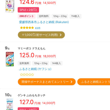
124.6
14,500
円
円/枚
SPU(＋2倍㌽)
290
ポイント
送料無料
12kg～22kg
114
枚入
愛媛県西条市ふるさと納税 (Rakuten)
83
件
＋1,000㌽(初サービス利用)
9
マミーポコ
ドラえもん
位
125.0
18,000
円
円/枚
送料無料
12kg～22kg
144
枚入
ふるさと納税 (ヤフショ)
開催中ボーナスまとめてエントリー
ふるさと納税エント
10
ゲンキ
ふわもちタッチ
位
127.0
14,000
円
円/枚
SPU(＋2倍㌽)