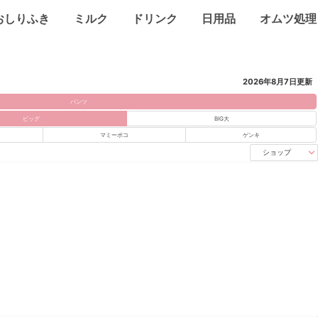
おしりふき
ミルク
ドリンク
日用品
オムツ処理
2026年8月7日
更新
パンツ
ビッグ
BIG大
マミーポコ
ゲンキ
ショップ