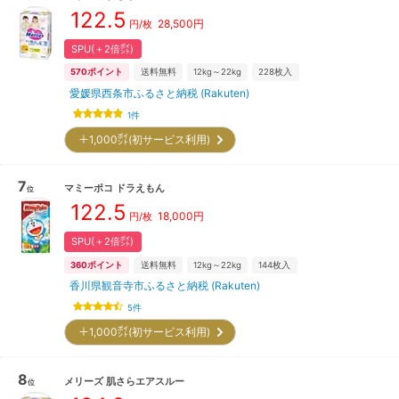
122.5
28,500
円
円/枚
SPU(＋2倍㌽)
570
ポイント
送料無料
12kg～22kg
228
枚入
愛媛県西条市ふるさと納税 (Rakuten)
1
件
＋1,000㌽(初サービス利用)
7
マミーポコ
ドラえもん
位
122.5
18,000
円
円/枚
SPU(＋2倍㌽)
360
ポイント
送料無料
12kg～22kg
144
枚入
香川県観音寺市ふるさと納税 (Rakuten)
5
件
＋1,000㌽(初サービス利用)
8
メリーズ
肌さらエアスルー
位