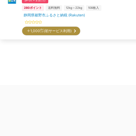
280
ポイント
送料無料
12kg～22kg
108
枚入
静岡県裾野市ふるさと納税 (Rakuten)
＋1,000㌽(初サービス利用)