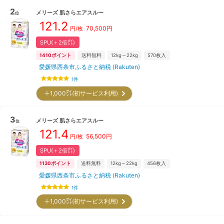
2
メリーズ
肌さらエアスルー
位
121.2
70,500
円
円/枚
SPU(＋2倍㌽)
1410
ポイント
送料無料
12kg～22kg
570
枚入
愛媛県西条市ふるさと納税 (Rakuten)
1
件
＋1,000㌽(初サービス利用)
3
メリーズ
肌さらエアスルー
位
121.4
56,500
円
円/枚
SPU(＋2倍㌽)
1130
ポイント
送料無料
12kg～22kg
456
枚入
愛媛県西条市ふるさと納税 (Rakuten)
1
件
＋1,000㌽(初サービス利用)