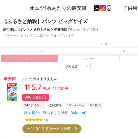
オムツ1枚あたりの最安値
子供用
【ふるさと納税】パンツ ビッグサイズ
割引後にポイントと送料を含めた実質価格で
1枚あたりを計算！
（本ページのリンクには広告が含まれています）
テープ
S
M
すべて
パンパース
絞り込み
最安値
マミーポコ
ドラえもん
115.7
17,000
円
円/枚
SPU(＋2倍㌽)
340
ポイント
送料無料
12kg～22kg
144
枚入
静岡県掛川市ふるさと納税 (Rakuten)
1
件
＋1,000㌽(初サービス利用)