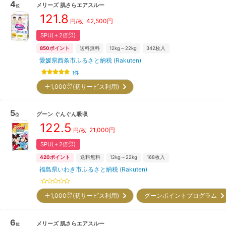
4
メリーズ
肌さらエアスルー
位
121.8
42,500
円
円/枚
SPU(＋2倍㌽)
850
ポイント
送料無料
12kg～22kg
342
枚入
愛媛県西条市ふるさと納税 (Rakuten)
1
件
＋1,000㌽(初サービス利用)
5
グーン
ぐんぐん吸収
位
122.5
21,000
円
円/枚
SPU(＋2倍㌽)
420
ポイント
送料無料
12kg～22kg
168
枚入
福島県いわき市ふるさと納税 (Rakuten)
＋1,000㌽(初サービス利用)
グーンポイントプログラム
6
メリーズ
肌さらエアスルー
位