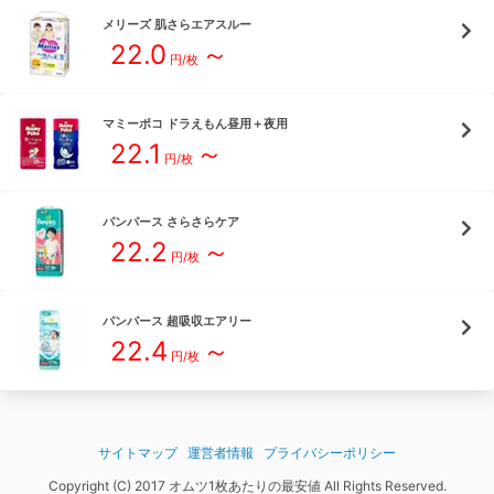
メリーズ
肌さらエアスルー
22.0
～
円/枚
マミーポコ
ドラえもん昼用＋夜用
22.1
～
円/枚
パンパース
さらさらケア
22.2
～
円/枚
パンパース
超吸収エアリー
22.4
～
円/枚
サイトマップ
運営者情報
プライバシーポリシー
Copyright (C) 2017 オムツ1枚あたりの最安値 All Rights Reserved.