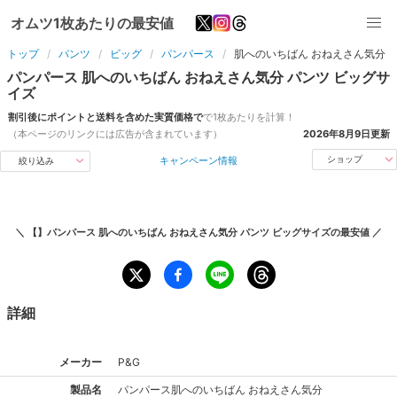
オムツ1枚あたりの最安値
トップ
パンツ
ビッグ
パンパース
肌へのいちばん おねえさん気分
パンパース
肌へのいちばん おねえさん気分
パンツ
ビッグ
サ
イズ
割引後にポイントと送料を含めた実質価格で
で1枚あたりを計算！
（本ページのリンクには広告が含まれています）
2026年8月9日
更新
キャンペーン情報
ショップ
絞り込み
＼
【】パンパース 肌へのいちばん おねえさん気分 パンツ ビッグサイズ
の最安値 ／
詳細
メーカー
P&G
製品名
パンパース
肌へのいちばん おねえさん気分