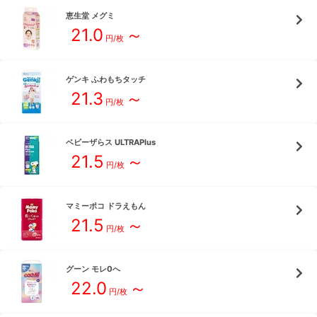
恵生堂
メグミ
21.0
～
円/枚
ゲンキ
ふわもちタッチ
21.3
～
円/枚
ベビーザらス
ULTRAPlus
21.5
～
円/枚
マミーポコ
ドラえもん
21.5
～
円/枚
グーン
モレ0へ
22.0
～
円/枚