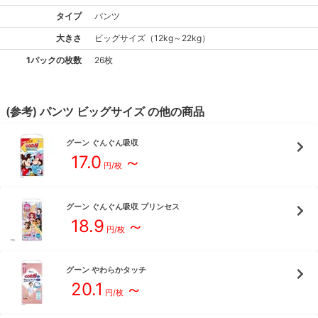
タイプ
パンツ
大きさ
ビッグ
サイズ
（
12kg～22kg
）
1パックの枚数
26枚
(参考)
パンツ
ビッグ
サイズ
の他の商品
グーン
ぐんぐん吸収
17.0
～
円/枚
グーン
ぐんぐん吸収 プリンセス
18.9
～
円/枚
グーン
やわらかタッチ
20.1
～
円/枚