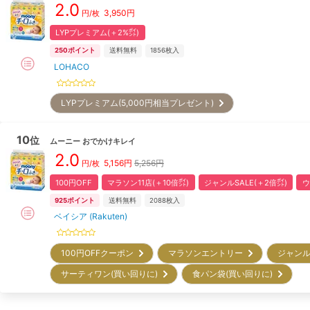
2.0
3,950
円
円/枚
LYPプレミアム(＋2%㌽)
250
ポイント
送料無料
1856
枚入
LOHACO
LYPプレミアム(5,000円相当プレゼント)
10
位
ムーニー
おでかけキレイ
2.0
5,156
円
5,256円
円/枚
100円OFF
マラソン11店(＋10倍㌽)
ジャンルSALE(＋2倍㌽)
ウ
925
ポイント
送料無料
2088
枚入
ベイシア (Rakuten)
100円OFFクーポン
マラソンエントリー
ジャンル
サーティワン(買い回りに)
食パン袋(買い回りに)