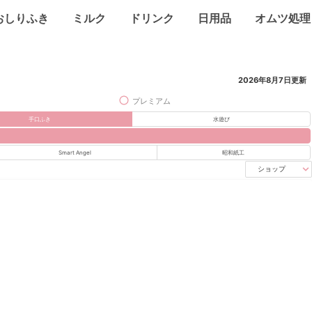
おしりふき
ミルク
ドリンク
日用品
オムツ処理
2026年8月7日
更新
プレミアム
手口ふき
水遊び
Smart Angel
昭和紙工
ショップ