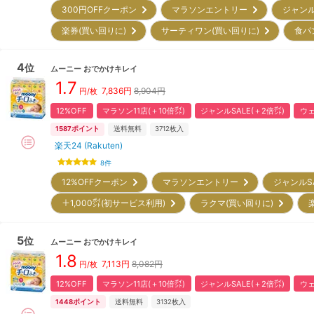
300円OFFクーポン
マラソンエントリー
ジャン
楽券(買い回りに)
サーティワン(買い回りに)
食パ
4
位
ムーニー
おでかけキレイ
1.7
7,836
円
8,904円
円/枚
12%OFF
マラソン11店(＋10倍㌽)
ジャンルSALE(＋2倍㌽)
ウェ
1587
ポイント
送料無料
3712
枚入
楽天24 (Rakuten)
8
件
12%OFFクーポン
マラソンエントリー
ジャンルS
＋1,000㌽(初サービス利用)
ラクマ(買い回りに)
5
位
ムーニー
おでかけキレイ
1.8
7,113
円
8,082円
円/枚
12%OFF
マラソン11店(＋10倍㌽)
ジャンルSALE(＋2倍㌽)
ウェ
1448
ポイント
送料無料
3132
枚入