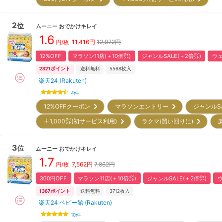
2
位
ムーニー
おでかけキレイ
1.6
11,416
円
12,972円
円/枚
12%OFF
マラソン11店(＋10倍㌽)
ジャンルSALE(＋2倍㌽)
ウェ
2321
ポイント
送料無料
5568
枚入
楽天24 (Rakuten)
4
件
12%OFFクーポン
マラソンエントリー
ジャンルS
＋1,000㌽(初サービス利用)
ラクマ(買い回りに)
3
位
ムーニー
おでかけキレイ
1.7
7,562
円
7,862円
円/枚
300円OFF
マラソン11店(＋10倍㌽)
ジャンルSALE(＋2倍㌽)
1367
ポイント
送料無料
3712
枚入
楽天24 ベビー館 (Rakuten)
10
件