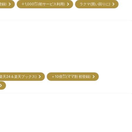
初登録)
＋1,000㌽(初サービス利用)
ラクマ(買い回りに)
(楽天24＆楽天ブックス)
＋10倍㌽(ママ割 初登録)
)