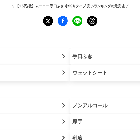
＼
【1.5円/枚】ムーニー 手口ふき 水99%タイプ 安いランキング
の最安値 ／
手口ふき
ウェットシート
ノンアルコール
厚手
乳液