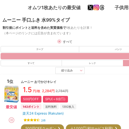
オムツ1枚あたりの最安値
子供用
ムーニー 手口ふき 水99%タイプ
割引後にポイントと送料を含めた実質価格で
1枚あたりを計算！
（本ページのリンクには広告が含まれています）
すべて
テープ
パンツ
すべて
レック
絞り込み
1
位
ムーニー
おでかけキレイ
1.5
2,284
円
2,784円
円/枚
500円OFF
SPU(＋6倍㌽)
最安値
142
ポイント
送料無料
1392
枚入
楽天24 Express (Rakuten)
2
件
500円OFFクーポン
＋1,000㌽(初サービス利用)