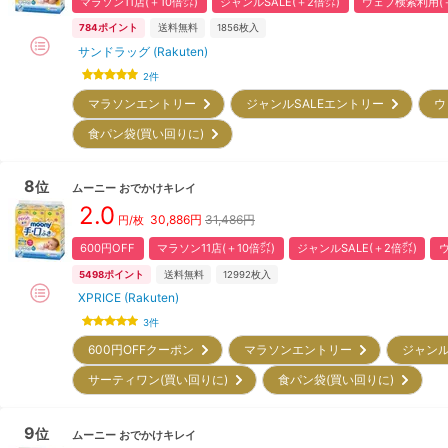
マラソン11店(＋10倍㌽)
ジャンルSALE(＋2倍㌽)
ウェブ検索利用(＋
784
ポイント
送料無料
1856
枚入
サンドラッグ (Rakuten)
2
件
マラソンエントリー
ジャンルSALEエントリー
ウ
食パン袋(買い回りに)
8
位
ムーニー
おでかけキレイ
2.0
30,886
円
31,486円
円/枚
600円OFF
マラソン11店(＋10倍㌽)
ジャンルSALE(＋2倍㌽)
5498
ポイント
送料無料
12992
枚入
XPRICE (Rakuten)
3
件
600円OFFクーポン
マラソンエントリー
ジャンル
サーティワン(買い回りに)
食パン袋(買い回りに)
9
位
ムーニー
おでかけキレイ