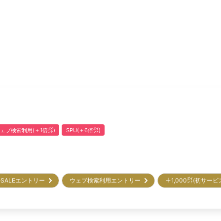
ェブ検索利用(＋1倍㌽)
SPU(＋6倍㌽)
SALEエントリー
ウェブ検索利用エントリー
＋1,000㌽(初サー