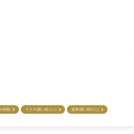
ビス利用)
ラクマ(買い回りに)
楽券(買い回りに)