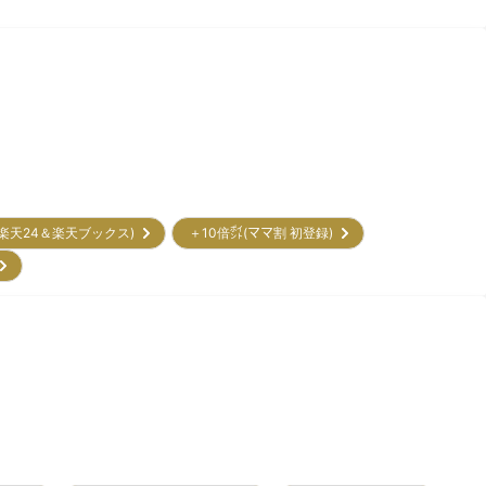
(楽天24＆楽天ブックス)
＋10倍㌽(ママ割 初登録)
)