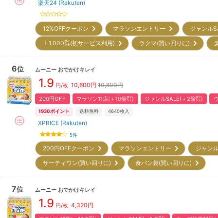
楽天24 (Rakuten)
12%OFFクーポン
マラソンエントリー
ジャンルS
＋1,000㌽(初サービス利用)
ラクマ(買い回りに)
6
位
ムーニー
おでかけキレイ
1.9
10,600
円
10,800円
円/枚
200円OFF
マラソン11店(＋10倍㌽)
ジャンルSALE(＋2倍㌽)
1930
ポイント
送料無料
4640
枚入
XPRICE (Rakuten)
5
件
200円OFFクーポン
マラソンエントリー
ジャンル
サーティワン(買い回りに)
食パン袋(買い回りに)
7
位
ムーニー
おでかけキレイ
1.9
4,320
円
円/枚