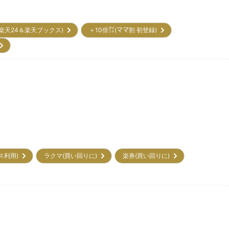
(楽天24＆楽天ブックス)
＋10倍㌽(ママ割 初登録)
)
ビス利用)
ラクマ(買い回りに)
楽券(買い回りに)