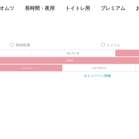
オムツ
長時間・夜用
トイトレ用
プレミアム
長時間/夜
トイトレ
おしりふき
水99%
ムーニー
ベビーザらス
キャンペーン情報