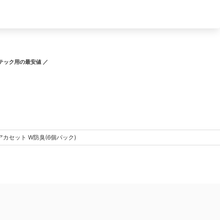
イテック用
の最安値 ／
カセット W防臭(6個パック)