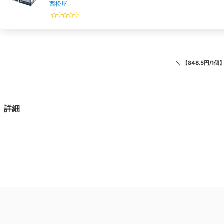
西松屋
＼
【848.5円/1
詳細