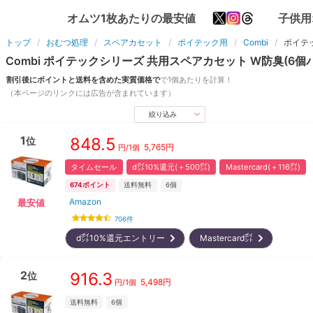
オムツ1枚あたりの最安値
子供用
トップ
おむつ処理
スペアカセット
ポイテック用
Combi
ポイテ
Combi
ポイテックシリーズ 共用スペアカセット W防臭(6個
割引後にポイントと送料を含めた実質価格で
で
1個
あたりを計算！
（本ページのリンクには広告が含まれています）
絞り込み
1
848.5
位
5,765
円
円/
1個
タイムセール
d㌽10%還元(＋500㌽)
Mastercard(＋116㌽)
674
ポイント
送料無料
6
個
Amazon
最安値
706
件
d㌽10%還元エントリー
Mastercard㌽
2
916.3
位
5,498
円
円/
1個
送料無料
6
個