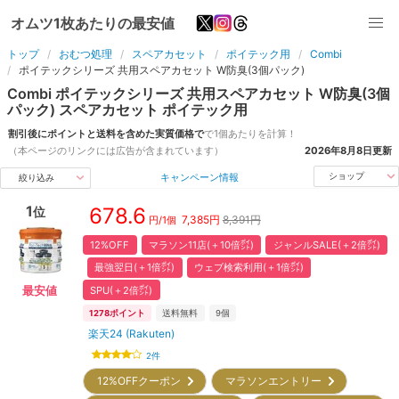
オムツ1枚あたりの最安値
トップ
おむつ処理
スペアカセット
ポイテック用
Combi
ポイテックシリーズ 共用スペアカセット W防臭(3個パック)
Combi
ポイテックシリーズ 共用スペアカセット W防臭(3個
パック)
スペアカセット
ポイテック用
割引後にポイントと送料を含めた実質価格で
で
1個
あたりを計算！
（本ページのリンクには広告が含まれています）
2026年8月8日
更新
キャンペーン情報
ショップ
絞り込み
1
678.6
位
7,385
円
8,391円
円/
1個
12%OFF
マラソン11店(＋10倍㌽)
ジャンルSALE(＋2倍㌽)
最強翌日(＋1倍㌽)
ウェブ検索利用(＋1倍㌽)
SPU(＋2倍㌽)
最安値
1278
ポイント
送料無料
9
個
楽天24 (Rakuten)
2
件
12%OFFクーポン
マラソンエントリー