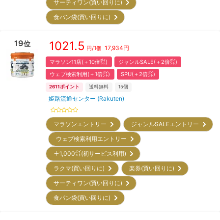
サーティワン(買い回りに)
食パン袋(買い回りに)
19
1021.5
位
17,934
円
円/
1個
マラソン11店(＋10倍㌽)
ジャンルSALE(＋2倍㌽)
ウェブ検索利用(＋1倍㌽)
SPU(＋2倍㌽)
2611
ポイント
送料無料
15
個
姫路流通センター (Rakuten)
マラソンエントリー
ジャンルSALEエントリー
ウェブ検索利用エントリー
＋1,000㌽(初サービス利用)
ラクマ(買い回りに)
楽券(買い回りに)
サーティワン(買い回りに)
食パン袋(買い回りに)