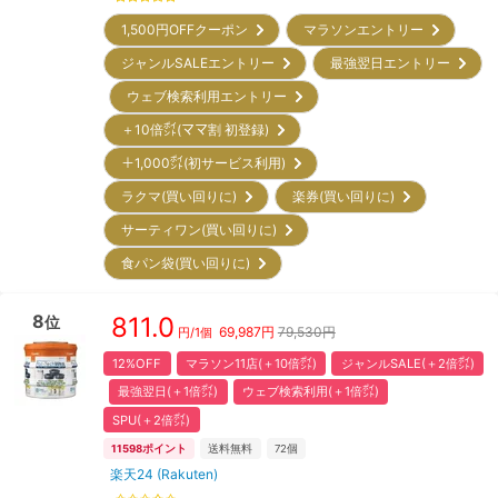
1,500円OFFクーポン
マラソンエントリー
ジャンルSALEエントリー
最強翌日エントリー
ウェブ検索利用エントリー
＋10倍㌽(ママ割 初登録)
＋1,000㌽(初サービス利用)
ラクマ(買い回りに)
楽券(買い回りに)
サーティワン(買い回りに)
食パン袋(買い回りに)
8
811.0
位
69,987
円
79,530円
円/
1個
12%OFF
マラソン11店(＋10倍㌽)
ジャンルSALE(＋2倍㌽)
最強翌日(＋1倍㌽)
ウェブ検索利用(＋1倍㌽)
SPU(＋2倍㌽)
11598
ポイント
送料無料
72
個
楽天24 (Rakuten)