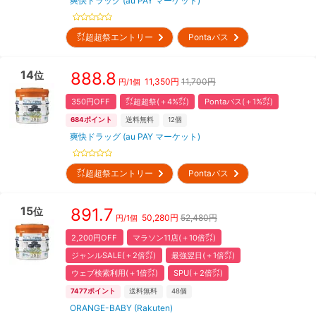
爽快ドラッグ (au PAY マーケット)
㌽超超祭エントリー
Pontaパス
14
888.8
位
11,350
円
11,700円
円/
1個
350円OFF
㌽超超祭(＋4%㌽)
Pontaパス(＋1%㌽)
684
ポイント
送料無料
12
個
爽快ドラッグ (au PAY マーケット)
㌽超超祭エントリー
Pontaパス
15
891.7
位
50,280
円
52,480円
円/
1個
2,200円OFF
マラソン11店(＋10倍㌽)
ジャンルSALE(＋2倍㌽)
最強翌日(＋1倍㌽)
ウェブ検索利用(＋1倍㌽)
SPU(＋2倍㌽)
7477
ポイント
送料無料
48
個
ORANGE-BABY (Rakuten)