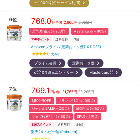
＋1,000㌽(初サービス利用)
6
768.0
位
2,660
円
2,955円
円/
1個
d㌽10%還元(＋266㌽)
Mastercard(＋60㌽)
356
ポイント
送料無料
3
個
Amazonプライム 定期おトク便(10%OFF)
707
件
プライム会員
定期おトク便
d㌽10%還元エントリー
Mastercard㌽
7
769.1
位
21,765
円
23,265円
円/
1個
1,500円OFF
マラソン11店(＋10倍㌽)
ジャンルSALE(＋2倍㌽)
最強翌日(＋1倍㌽)
ウェブ検索利用(＋1倍㌽)
SPU(＋2倍㌽)
3307
ポイント
送料無料
24
個
楽天24 ベビー館 (Rakuten)