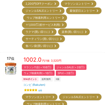
2,200円OFFクーポン
マラソンエントリー
ジャンルSALEエントリー
最強翌日エントリー
ウェブ検索利用エントリー
＋1,000㌽(初サービス利用)
ラクマ(買い回りに)
楽券(買い回りに)
サーティワン(買い回りに)
食パン袋(買い回りに)
17
1002.0
位
3,520
円
円/
1個
マラソン11店(＋10倍㌽)
ジャンルSALE(＋2倍㌽)
ウェブ検索利用(＋1倍㌽)
SPU(＋2倍㌽)
514
ポイント
送料無料
3
個
コンビ (Rakuten)
6
件
マラソンエントリー
ジャンルSALEエントリー
ウェブ検索利用エントリー