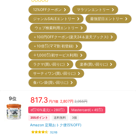
12%OFFクーポン
マラソンエントリー
ジャンルSALEエントリー
最強翌日エントリー
ウェブ検索利用エントリー
＋100円OFFクーポン(楽天24＆楽天ブックス)
＋10倍㌽(ママ割 初登録)
＋1,000㌽(初サービス利用)
ラクマ(買い回りに)
楽券(買い回りに)
サーティワン(買い回りに)
食パン袋(買い回りに)
9
817.3
位
2,807
円
2,955円
円/
1個
d㌽10%還元(＋280㌽)
Mastercard(＋45㌽)
355
ポイント
送料無料
3
個
Amazon 定期おトク便(5%OFF)
707
件