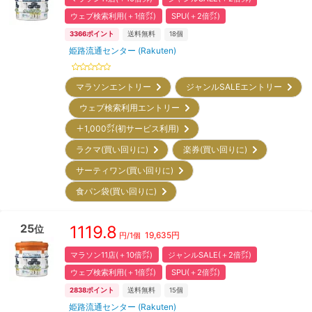
ウェブ検索利用(＋1倍㌽)
SPU(＋2倍㌽)
3366
ポイント
送料無料
18
個
姫路流通センター (Rakuten)
マラソンエントリー
ジャンルSALEエントリー
ウェブ検索利用エントリー
＋1,000㌽(初サービス利用)
ラクマ(買い回りに)
楽券(買い回りに)
サーティワン(買い回りに)
食パン袋(買い回りに)
25
1119.8
位
19,635
円
円/
1個
マラソン11店(＋10倍㌽)
ジャンルSALE(＋2倍㌽)
ウェブ検索利用(＋1倍㌽)
SPU(＋2倍㌽)
2838
ポイント
送料無料
15
個
姫路流通センター (Rakuten)