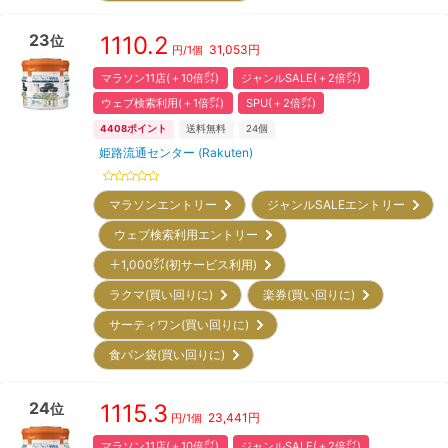
23
1110.2
位
31,053
円
円/
1個
マラソン11店(＋10倍㌽)
ジャンルSALE(＋2倍㌽)
ウェブ検索利用(＋1倍㌽)
SPU(＋2倍㌽)
4408
ポイント
送料無料
24
個
姫路流通センター (Rakuten)
マラソンエントリー
ジャンルSALEエントリー
ウェブ検索利用エントリー
＋1,000㌽(初サービス利用)
ラクマ(買い回りに)
楽券(買い回りに)
サーティワン(買い回りに)
食パン袋(買い回りに)
24
1115.3
位
23,441
円
円/
1個
マラソン11店(＋10倍㌽)
ジャンルSALE(＋2倍㌽)