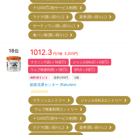
＋1,000㌽(初サービス利用)
ラクマ(買い回りに)
楽券(買い回りに)
サーティワン(買い回りに)
食パン袋(買い回りに)
18
1012.3
位
3,205
円
円/
1個
マラソン11店(＋10倍㌽)
ジャンルSALE(＋2倍㌽)
ウェブ検索利用(＋1倍㌽)
SPU(＋2倍㌽)
467
ポイント
送料299円
3
個
姫路流通センター (Rakuten)
マラソンエントリー
ジャンルSALEエントリー
ウェブ検索利用エントリー
＋1,000㌽(初サービス利用)
ラクマ(買い回りに)
楽券(買い回りに)