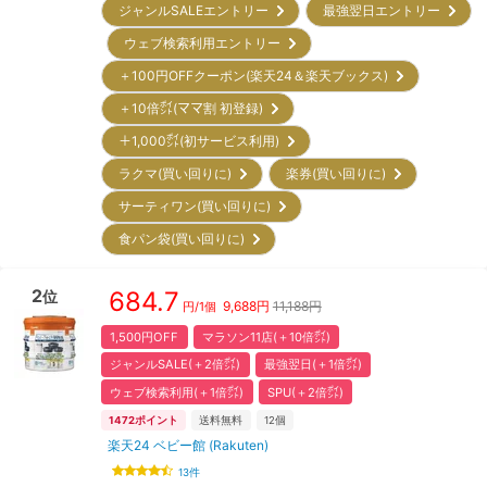
ジャンルSALEエントリー
最強翌日エントリー
ウェブ検索利用エントリー
＋100円OFFクーポン(楽天24＆楽天ブックス)
＋10倍㌽(ママ割 初登録)
＋1,000㌽(初サービス利用)
ラクマ(買い回りに)
楽券(買い回りに)
サーティワン(買い回りに)
食パン袋(買い回りに)
2
684.7
位
9,688
円
11,188円
円/
1個
1,500円OFF
マラソン11店(＋10倍㌽)
ジャンルSALE(＋2倍㌽)
最強翌日(＋1倍㌽)
ウェブ検索利用(＋1倍㌽)
SPU(＋2倍㌽)
1472
ポイント
送料無料
12
個
楽天24 ベビー館 (Rakuten)
13
件