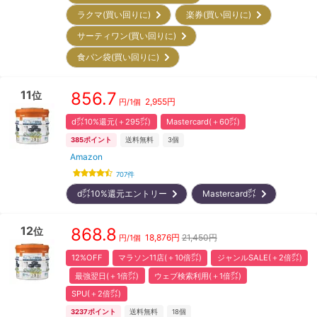
ラクマ(買い回りに)
楽券(買い回りに)
サーティワン(買い回りに)
食パン袋(買い回りに)
11
856.7
位
2,955
円
円/
1個
d㌽10%還元(＋295㌽)
Mastercard(＋60㌽)
385
ポイント
送料無料
3
個
Amazon
707
件
d㌽10%還元エントリー
Mastercard㌽
12
868.8
位
18,876
円
21,450円
円/
1個
12%OFF
マラソン11店(＋10倍㌽)
ジャンルSALE(＋2倍㌽)
最強翌日(＋1倍㌽)
ウェブ検索利用(＋1倍㌽)
SPU(＋2倍㌽)
3237
ポイント
送料無料
18
個