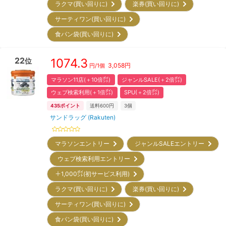
ラクマ(買い回りに)
楽券(買い回りに)
サーティワン(買い回りに)
食パン袋(買い回りに)
22
1074.3
位
3,058
円
円/
1個
マラソン11店(＋10倍㌽)
ジャンルSALE(＋2倍㌽)
ウェブ検索利用(＋1倍㌽)
SPU(＋2倍㌽)
435
ポイント
送料600円
3
個
サンドラッグ (Rakuten)
マラソンエントリー
ジャンルSALEエントリー
ウェブ検索利用エントリー
＋1,000㌽(初サービス利用)
ラクマ(買い回りに)
楽券(買い回りに)
サーティワン(買い回りに)
食パン袋(買い回りに)