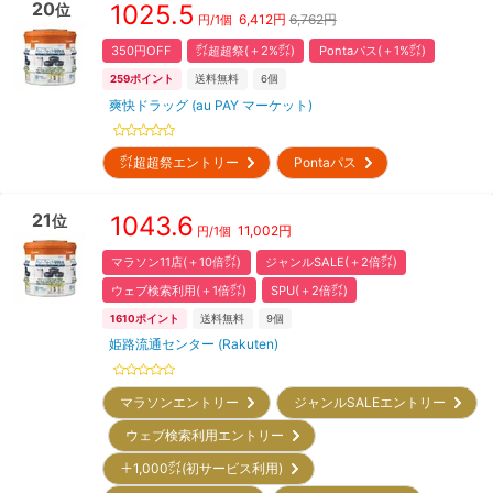
20
1025.5
位
6,412
円
6,762円
円/
1個
350円OFF
㌽超超祭(＋2%㌽)
Pontaパス(＋1%㌽)
259
ポイント
送料無料
6
個
爽快ドラッグ (au PAY マーケット)
㌽超超祭エントリー
Pontaパス
21
1043.6
位
11,002
円
円/
1個
マラソン11店(＋10倍㌽)
ジャンルSALE(＋2倍㌽)
ウェブ検索利用(＋1倍㌽)
SPU(＋2倍㌽)
1610
ポイント
送料無料
9
個
姫路流通センター (Rakuten)
マラソンエントリー
ジャンルSALEエントリー
ウェブ検索利用エントリー
＋1,000㌽(初サービス利用)