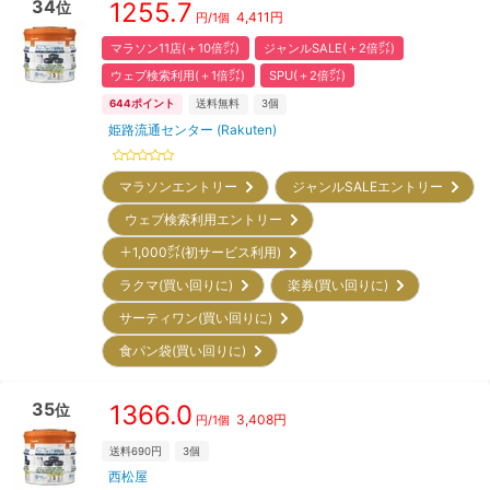
34
1255.7
位
4,411
円
円/
1個
マラソン11店(＋10倍㌽)
ジャンルSALE(＋2倍㌽)
ウェブ検索利用(＋1倍㌽)
SPU(＋2倍㌽)
644
ポイント
送料無料
3
個
姫路流通センター (Rakuten)
マラソンエントリー
ジャンルSALEエントリー
ウェブ検索利用エントリー
＋1,000㌽(初サービス利用)
ラクマ(買い回りに)
楽券(買い回りに)
サーティワン(買い回りに)
食パン袋(買い回りに)
35
1366.0
位
3,408
円
円/
1個
送料690円
3
個
西松屋