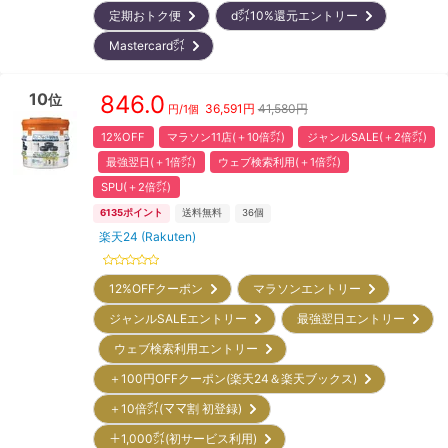
定期おトク便
d㌽10%還元エントリー
Mastercard㌽
10
846.0
位
36,591
円
41,580円
円/
1個
12%OFF
マラソン11店(＋10倍㌽)
ジャンルSALE(＋2倍㌽)
最強翌日(＋1倍㌽)
ウェブ検索利用(＋1倍㌽)
SPU(＋2倍㌽)
6135
ポイント
送料無料
36
個
楽天24 (Rakuten)
12%OFFクーポン
マラソンエントリー
ジャンルSALEエントリー
最強翌日エントリー
ウェブ検索利用エントリー
＋100円OFFクーポン(楽天24＆楽天ブックス)
＋10倍㌽(ママ割 初登録)
＋1,000㌽(初サービス利用)