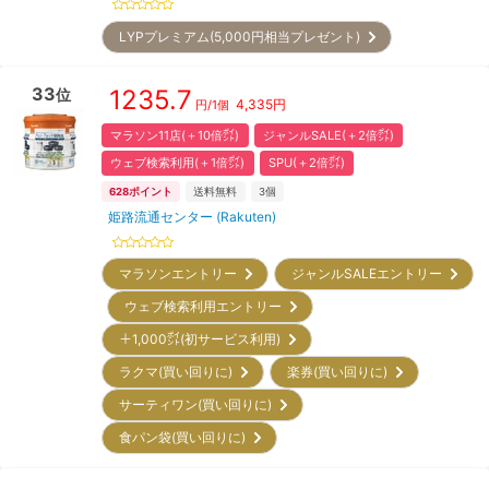
LYPプレミアム(5,000円相当プレゼント)
33
1235.7
位
4,335
円
円/
1個
マラソン11店(＋10倍㌽)
ジャンルSALE(＋2倍㌽)
ウェブ検索利用(＋1倍㌽)
SPU(＋2倍㌽)
628
ポイント
送料無料
3
個
姫路流通センター (Rakuten)
マラソンエントリー
ジャンルSALEエントリー
ウェブ検索利用エントリー
＋1,000㌽(初サービス利用)
ラクマ(買い回りに)
楽券(買い回りに)
サーティワン(買い回りに)
食パン袋(買い回りに)