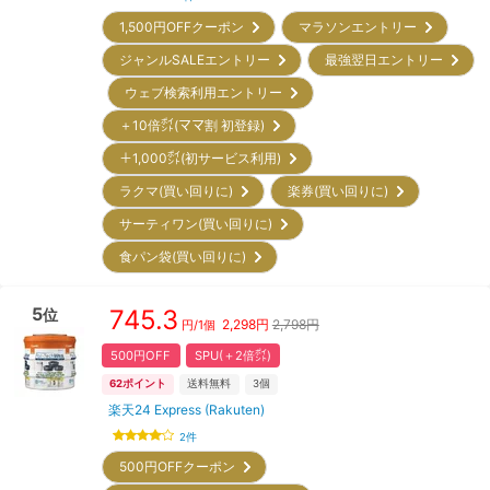
1,500円OFFクーポン
マラソンエントリー
ジャンルSALEエントリー
最強翌日エントリー
ウェブ検索利用エントリー
＋10倍㌽(ママ割 初登録)
＋1,000㌽(初サービス利用)
ラクマ(買い回りに)
楽券(買い回りに)
サーティワン(買い回りに)
食パン袋(買い回りに)
5
745.3
位
2,298
円
2,798円
円/
1個
500円OFF
SPU(＋2倍㌽)
62
ポイント
送料無料
3
個
楽天24 Express (Rakuten)
2
件
500円OFFクーポン