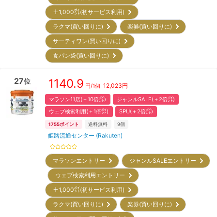
＋1,000㌽(初サービス利用)
ラクマ(買い回りに)
楽券(買い回りに)
サーティワン(買い回りに)
食パン袋(買い回りに)
27
1140.9
位
12,023
円
円/
1個
マラソン11店(＋10倍㌽)
ジャンルSALE(＋2倍㌽)
ウェブ検索利用(＋1倍㌽)
SPU(＋2倍㌽)
1755
ポイント
送料無料
9
個
姫路流通センター (Rakuten)
マラソンエントリー
ジャンルSALEエントリー
ウェブ検索利用エントリー
＋1,000㌽(初サービス利用)
ラクマ(買い回りに)
楽券(買い回りに)