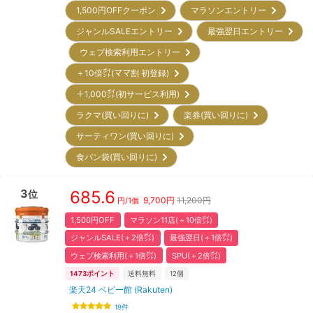
1,500円OFFクーポン
マラソンエントリー
ジャンルSALEエントリー
最強翌日エントリー
ウェブ検索利用エントリー
＋10倍㌽(ママ割 初登録)
＋1,000㌽(初サービス利用)
ラクマ(買い回りに)
楽券(買い回りに)
サーティワン(買い回りに)
食パン袋(買い回りに)
3
685.6
位
9,700
円
11,200円
円/
1個
1,500円OFF
マラソン11店(＋10倍㌽)
ジャンルSALE(＋2倍㌽)
最強翌日(＋1倍㌽)
ウェブ検索利用(＋1倍㌽)
SPU(＋2倍㌽)
1473
ポイント
送料無料
12
個
楽天24 ベビー館 (Rakuten)
19
件