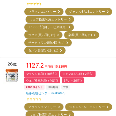
マラソンエントリー
ジャンルSALEエントリー
ウェブ検索利用エントリー
＋1,000㌽(初サービス利用)
ラクマ(買い回りに)
楽券(買い回りに)
サーティワン(買い回りに)
食パン袋(買い回りに)
26
1127.2
位
15,829
円
円/
1個
マラソン11店(＋10倍㌽)
ジャンルSALE(＋2倍㌽)
ウェブ検索利用(＋1倍㌽)
SPU(＋2倍㌽)
2303
ポイント
送料無料
12
個
姫路流通センター (Rakuten)
マラソンエントリー
ジャンルSALEエントリー
ウェブ検索利用エントリー