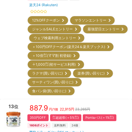
楽天24 (Rakuten)
12%OFFクーポン
マラソンエントリー
ジャンルSALEエントリー
最強翌日エントリー
ウェブ検索利用エントリー
＋100円OFFクーポン(楽天24＆楽天ブックス)
＋10倍㌽(ママ割 初登録)
＋1,000㌽(初サービス利用)
ラクマ(買い回りに)
楽券(買い回りに)
サーティワン(買い回りに)
食パン袋(買い回りに)
13
887.9
位
22,915
円
23,265円
円/
1個
350円OFF
㌽超超祭(＋5%㌽)
Pontaパス(＋1%㌽)
1606
ポイント
送料無料
24
個