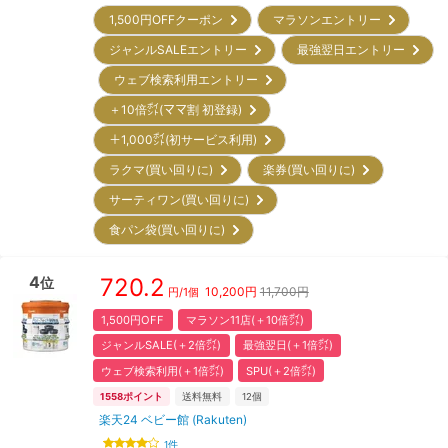
1,500円OFFクーポン
マラソンエントリー
ジャンルSALEエントリー
最強翌日エントリー
ウェブ検索利用エントリー
＋10倍㌽(ママ割 初登録)
＋1,000㌽(初サービス利用)
ラクマ(買い回りに)
楽券(買い回りに)
サーティワン(買い回りに)
食パン袋(買い回りに)
4
720.2
位
10,200
円
11,700円
円/
1個
1,500円OFF
マラソン11店(＋10倍㌽)
ジャンルSALE(＋2倍㌽)
最強翌日(＋1倍㌽)
ウェブ検索利用(＋1倍㌽)
SPU(＋2倍㌽)
1558
ポイント
送料無料
12
個
楽天24 ベビー館 (Rakuten)
1
件