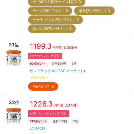
＋1,000㌽(初サービス利用)
ラクマ(買い回りに)
楽券(買い回りに)
サーティワン(買い回りに)
食パン袋(買い回りに)
31
1199.3
位
3,058
円
円/
1個
Pontaパス(＋1%㌽)
60
ポイント
送料600円
3
個
サンドラッグ (au PAY マーケット)
Pontaパス
32
1226.3
位
3,344
円
円/
1個
LYPプレミアム(＋2%㌽)
215
ポイント
送料550円
3
個
LOHACO