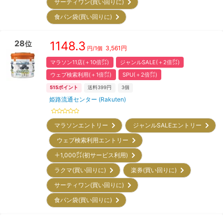
サーティワン(買い回りに)
食パン袋(買い回りに)
28
1148.3
位
3,561
円
円/
1個
マラソン11店(＋10倍㌽)
ジャンルSALE(＋2倍㌽)
ウェブ検索利用(＋1倍㌽)
SPU(＋2倍㌽)
515
ポイント
送料399円
3
個
姫路流通センター (Rakuten)
マラソンエントリー
ジャンルSALEエントリー
ウェブ検索利用エントリー
＋1,000㌽(初サービス利用)
ラクマ(買い回りに)
楽券(買い回りに)
サーティワン(買い回りに)
食パン袋(買い回りに)