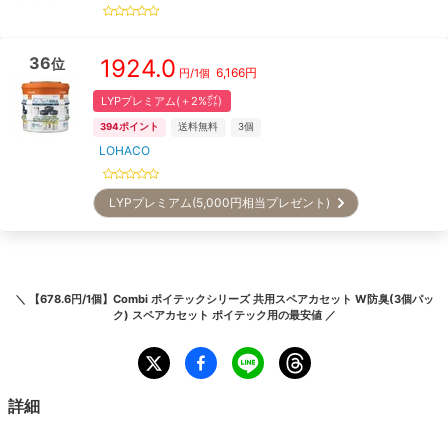
36
1924.0
位
6,166
円
円/
1個
LYPプレミアム(＋2%㌽)
394
ポイント
送料無料
3
個
LOHACO
LYPプレミアム(5,000円相当プレゼント)
＼
【678.6円/1個】Combi ポイテックシリーズ 共用スペアカセット W防臭(3個パッ
ク) スペアカセット ポイテック用
の最安値 ／
詳細