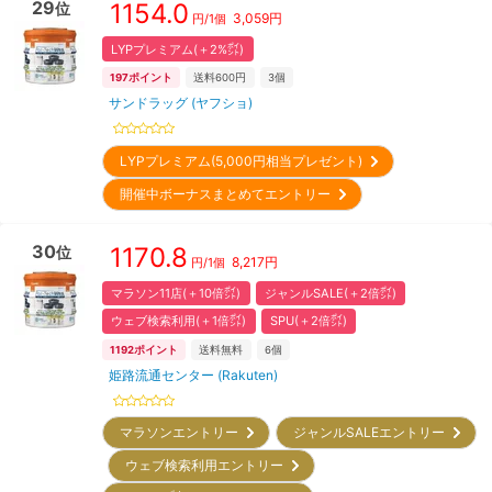
29
1154.0
位
3,059
円
円/
1個
LYPプレミアム(＋2%㌽)
197
ポイント
送料600円
3
個
サンドラッグ (ヤフショ)
LYPプレミアム(5,000円相当プレゼント)
開催中ボーナスまとめてエントリー
30
1170.8
位
8,217
円
円/
1個
マラソン11店(＋10倍㌽)
ジャンルSALE(＋2倍㌽)
ウェブ検索利用(＋1倍㌽)
SPU(＋2倍㌽)
1192
ポイント
送料無料
6
個
姫路流通センター (Rakuten)
マラソンエントリー
ジャンルSALEエントリー
ウェブ検索利用エントリー