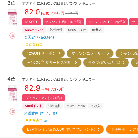
3
位
アクティ
におわないのは良いパンツ レギュラー
82.0
7,843
円
8,912円
円/枚
12%OFF
マラソン11店(＋10倍㌽)
ジャンルSALE(＋2倍㌽)
ウェ
1282
ポイント
送料無料
50cm～75cm
80
枚入
楽天24 (Rakuten)
12%OFFクーポン
マラソンエントリー
ジャンルS
＋1,000㌽(初サービス利用)
ラクマ(買い回りに)
4
位
アクティ
におわないのは良いパンツ レギュラー
82.9
7,370
円
円/枚
LYPプレミアム(＋2%㌽)
739
ポイント
送料無料
50cm～75cm
80
枚入
介護倉庫 (ヤフショ)
3
件
LYPプレミアム(5,000円相当プレゼント)
開催中ボーナス