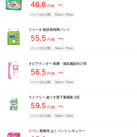
46.6
～
円/枚
パンツ(大人用)
55cm～75cm
フリーネ
軽快長時間パンツ
55.5
～
円/枚
パンツ(大人用)
56cm～75cm
ネピアテンダー
医療・福祉施設向け用
56.5
～
円/枚
パンツ(大人用)
50cm～75cm
ライフリー
超うす型下着感覚 2回
59.5
～
円/枚
パンツ(大人用)
50cm～70cm
リフレ
業務用 はくパンツ レギュラー