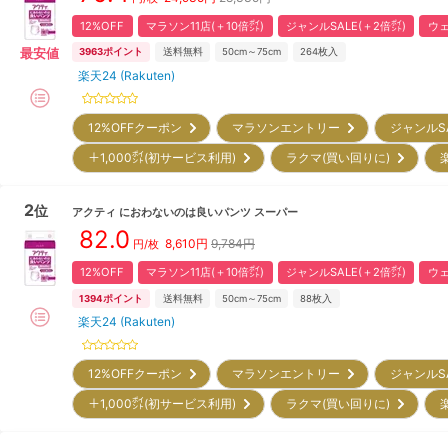
12%OFF
マラソン11店(＋10倍㌽)
ジャンルSALE(＋2倍㌽)
ウェ
最安値
3963
ポイント
送料無料
50cm～75cm
264
枚入
楽天24 (Rakuten)
12%OFFクーポン
マラソンエントリー
ジャンルS
＋1,000㌽(初サービス利用)
ラクマ(買い回りに)
2
位
アクティ
におわないのは良いパンツ スーパー
82.0
8,610
円
9,784円
円/枚
12%OFF
マラソン11店(＋10倍㌽)
ジャンルSALE(＋2倍㌽)
ウェ
1394
ポイント
送料無料
50cm～75cm
88
枚入
楽天24 (Rakuten)
12%OFFクーポン
マラソンエントリー
ジャンルS
＋1,000㌽(初サービス利用)
ラクマ(買い回りに)