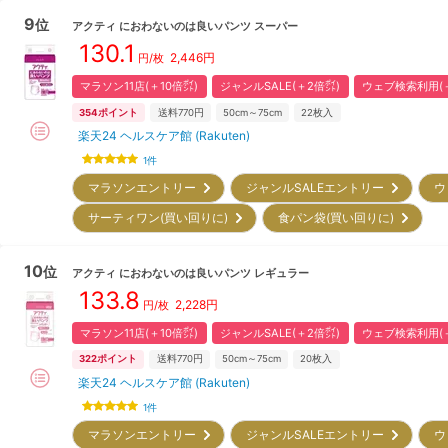
9
位
アクティ
におわないのは良いパンツ スーパー
130.1
2,446
円
円/枚
マラソン11店(＋10倍㌽)
ジャンルSALE(＋2倍㌽)
ウェブ検索利用(＋
354
ポイント
送料770円
50cm～75cm
22
枚入
楽天24 ヘルスケア館 (Rakuten)
1
件
マラソンエントリー
ジャンルSALEエントリー
ウ
サーティワン(買い回りに)
食パン袋(買い回りに)
10
位
アクティ
におわないのは良いパンツ レギュラー
133.8
2,228
円
円/枚
マラソン11店(＋10倍㌽)
ジャンルSALE(＋2倍㌽)
ウェブ検索利用(＋
322
ポイント
送料770円
50cm～75cm
20
枚入
楽天24 ヘルスケア館 (Rakuten)
1
件
マラソンエントリー
ジャンルSALEエントリー
ウ