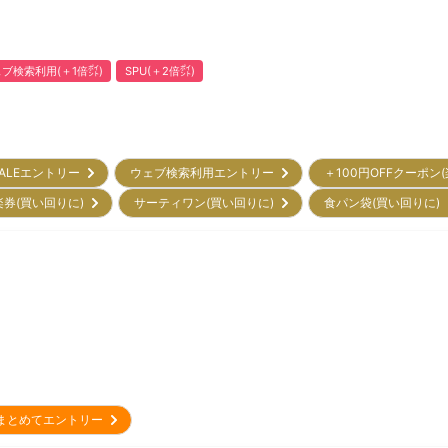
ブ検索利用(＋1倍㌽)
SPU(＋2倍㌽)
ALEエントリー
ウェブ検索利用エントリー
＋100円OFFクーポン
楽券(買い回りに)
サーティワン(買い回りに)
食パン袋(買い回りに
まとめてエントリー