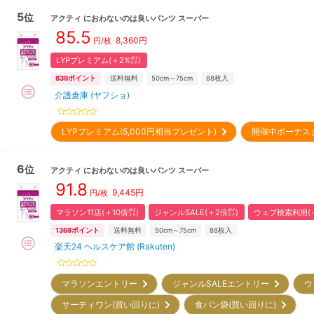
5
位
アクティ
におわないのは良いパンツ スーパー
85.5
8,360
円
円/枚
LYPプレミアム(＋2%㌽)
839
ポイント
送料無料
50cm～75cm
88
枚入
介護倉庫 (ヤフショ)
LYPプレミアム(5,000円相当プレゼント)
開催中ボーナス
6
位
アクティ
におわないのは良いパンツ スーパー
91.8
9,445
円
円/枚
マラソン11店(＋10倍㌽)
ジャンルSALE(＋2倍㌽)
ウェブ検索利用(＋
1369
ポイント
送料無料
50cm～75cm
88
枚入
楽天24 ヘルスケア館 (Rakuten)
マラソンエントリー
ジャンルSALEエントリー
ウ
サーティワン(買い回りに)
食パン袋(買い回りに)