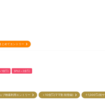
まとめてエントリー
1倍㌽)
SPU(＋2倍㌽)
ェブ検索利用エントリー
＋10倍㌽(ママ割 初登録)
＋1,000㌽(