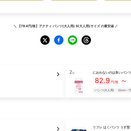
＼
【79.4円/枚】アクティ パンツ(大人用) S(大人用)サイズ
の最安値 ／
2
におわないのは良いパンツ
位
82.9
～
円/枚
パンツ(大人用)
50cm～7
リフレ
はくパンツ うす型