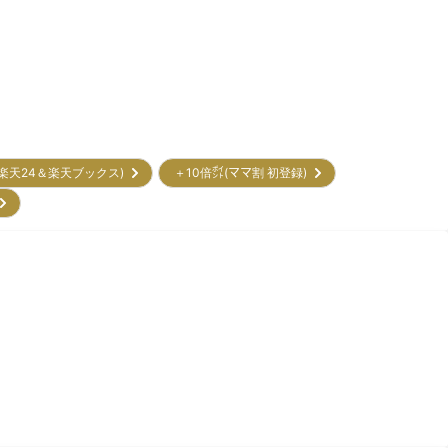
(楽天24＆楽天ブックス)
＋10倍㌽(ママ割 初登録)
)