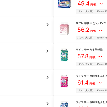
49.4
～
円/枚
パンツ(大人用)
55cm～7
リフレ
業務用 はくパンツ
56.2
～
円/枚
パンツ(大人用)
55cm～7
ライフリー
うす型軽快
57.8
～
円/枚
パンツ(大人用)
50cm～7
ライフリー
長時間あんし
61.4
～
円/枚
パンツ(大人用)
50cm～7
ライフリー
長時間あんし