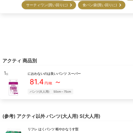
サーティワン(買い回りに)
食パン袋(買い回りに)
アクティ
商品別
1
におわないのは良いパンツ スーパー
位
81.4
～
円/枚
パンツ(大人用)
50cm～75cm
(参考)
アクティ
以外
パンツ(大人用)
S(大人用)
リフレ
はくパンツ 軽やかなうす型