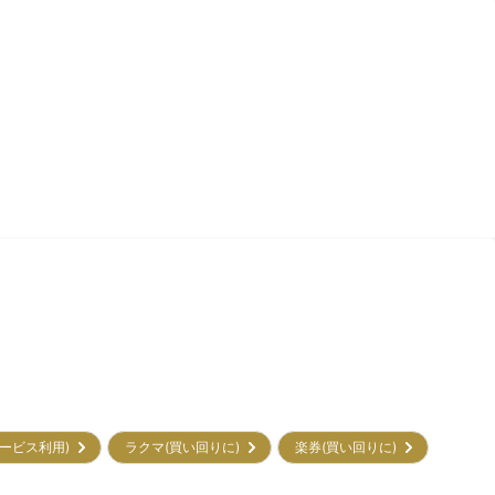
初サービス利用)
ラクマ(買い回りに)
楽券(買い回りに)