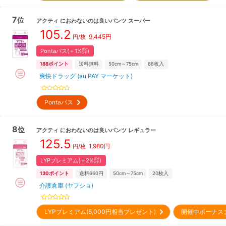
7
位
アクティ
におわないのは良いパンツ スーパー
105.2
9,445
円
円/枚
Pontaパス(＋1%㌽)
188
ポイント
送料無料
50cm～75cm
88
枚入
爽快ドラッグ (au PAY マーケット)
Pontaパス
8
位
アクティ
におわないのは良いパンツ レギュラー
125.5
1,980
円
円/枚
LYPプレミアム(＋2%㌽)
130
ポイント
送料660円
50cm～75cm
20
枚入
介護倉庫 (ヤフショ)
LYPプレミアム(5,000円相当プレゼント)
開催中ボーナス