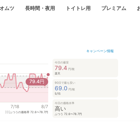
オムツ
長時間・夜用
トイトレ用
プレミアム
キャンペーン情報
今日の最安
79.4
円/枚
楽天
79.4
円
90日で最も安い
69.0
円/枚
5/15
今日の価格水準
7/18
8/7
高い
ふつうの価格帯
72.6〜78.7円
ふつう 72.6〜78.7円