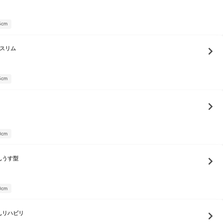
5cm
 スリム
5cm
0cm
んうす型
0cm
んリハビリ