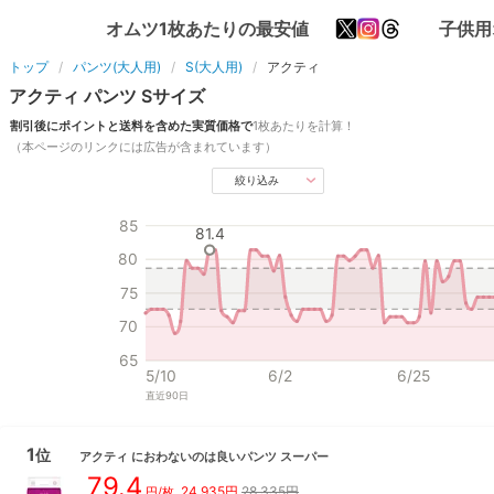
オムツ1枚あたりの最安値
子供用
トップ
パンツ(大人用)
S(大人用)
アクティ
アクティ
パンツ
S
サイズ
割引後にポイントと送料を含めた実質価格で
1枚あたりを計算！
（本ページのリンクには広告が含まれています）
絞り込み
85
81.4
80
75
70
65
5/10
6/2
6/25
直近
90
日
1
位
アクティ
におわないのは良いパンツ スーパー
79.4
24,935
円
28,335円
円/枚