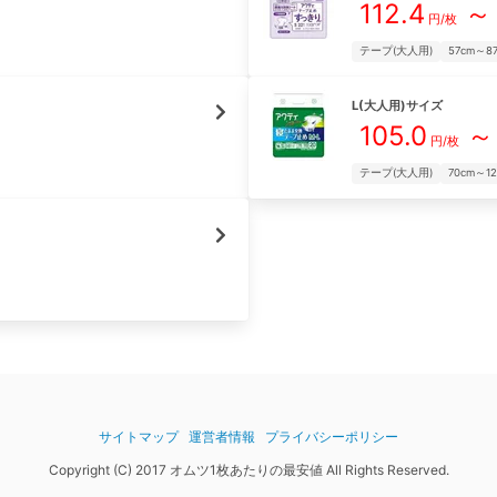
112.4
～
円/枚
テープ(大人用)
57cm～8
L(大人用)
サイズ
105.0
～
円/枚
テープ(大人用)
70cm～1
サイトマップ
運営者情報
プライバシーポリシー
Copyright (C) 2017 オムツ1枚あたりの最安値 All Rights Reserved.