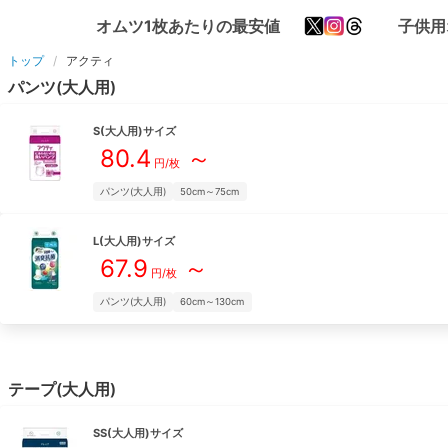
オムツ1枚あたりの最安値
子供用
トップ
アクティ
パンツ(大人用)
S(大人用)
サイズ
80.4
～
円/枚
パンツ(大人用)
50cm～75cm
L(大人用)
サイズ
67.9
～
円/枚
パンツ(大人用)
60cm～130cm
テープ(大人用)
SS(大人用)
サイズ