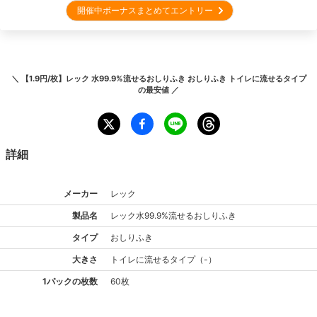
開催中ボーナスまとめてエントリー
＼
【1.9円/枚】レック 水99.9%流せるおしりふき おしりふき トイレに流せるタイプ
の最安値 ／
詳細
メーカー
レック
製品名
レック
水99.9%流せるおしりふき
タイプ
おしりふき
大きさ
トイレに流せる
タイプ
（
-
）
1パックの枚数
60枚