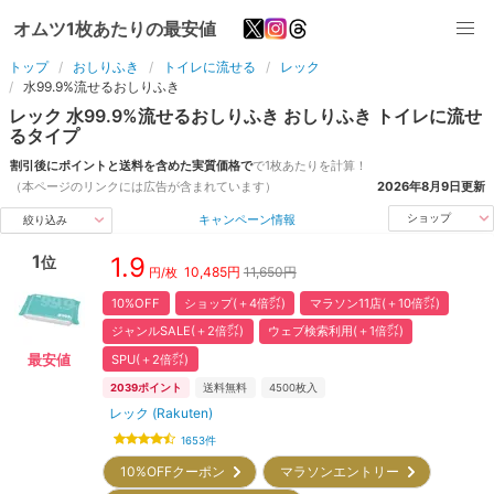
オムツ1枚あたりの最安値
トップ
おしりふき
トイレに流せる
レック
水99.9%流せるおしりふき
レック
水99.9%流せるおしりふき
おしりふき
トイレに流せ
る
タイプ
割引後にポイントと送料を含めた実質価格で
で1枚あたりを計算！
（本ページのリンクには広告が含まれています）
2026年8月9日
更新
キャンペーン情報
ショップ
絞り込み
1
1.9
位
10,485
円
11,650円
円/枚
10%OFF
ショップ(＋4倍㌽)
マラソン11店(＋10倍㌽)
ジャンルSALE(＋2倍㌽)
ウェブ検索利用(＋1倍㌽)
SPU(＋2倍㌽)
最安値
2039
ポイント
送料無料
4500
枚入
レック (Rakuten)
1653
件
10%OFFクーポン
マラソンエントリー