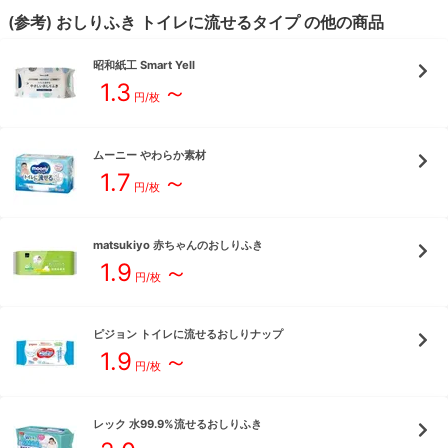
(参考)
おしりふき
トイレに流せる
タイプ
の他の商品
昭和紙工
Smart Yell
1.3
～
円/枚
ムーニー
やわらか素材
1.7
～
円/枚
matsukiyo
赤ちゃんのおしりふき
1.9
～
円/枚
ピジョン
トイレに流せるおしりナップ
1.9
～
円/枚
レック
水99.9%流せるおしりふき