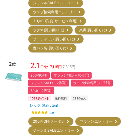
ジャンルSALEエントリー
ウェブ検索利用エントリー
＋1,000㌽(初サービス利用)
ラクマ(買い回りに)
楽券(買い回りに)
サーティワン(買い回りに)
食パン袋(買い回りに)
2
2.1
位
7,115
円
7,315円
円/枚
200円OFF
マラソン11店(＋10倍㌽)
ジャンルSALE(＋2倍㌽)
ウェブ検索利用(＋1倍㌽)
SPU(＋2倍㌽)
1031
ポイント
送料無料
2880
枚入
レック (Rakuten)
83
件
200円OFFクーポン
マラソンエントリー
ジャンルSALEエントリー