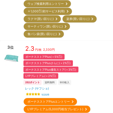
ウェブ検索利用エントリー
＋1,000㌽(初サービス利用)
ラクマ(買い回りに)
楽券(買い回りに)
サーティワン(買い回りに)
食パン袋(買い回りに)
3
2.3
位
2,330
円
円/枚
ボーナスストアPlus(＋5%㌽)
ボーナスストアPlusさらに(＋2%㌽)
ボーナスストアPlus優良ストア(＋3%㌽)
LYPプレミアム(＋2%㌽)
252
ポイント
送料無料
900
枚入
レック (ヤフショ)
1035
件
ボーナスストアPlusエントリー
LYPプレミアム(5,000円相当プレゼント)