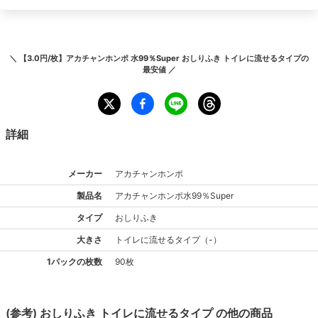
＼
【3.0円/枚】アカチャンホンポ 水99％Super おしりふき トイレに流せるタイプ
の
最安値 ／
詳細
メーカー
アカチャンホンポ
製品名
アカチャンホンポ
水99％Super
タイプ
おしりふき
大きさ
トイレに流せる
タイプ
（
-
）
1パックの枚数
90枚
(参考)
おしりふき
トイレに流せる
タイプ
の他の商品