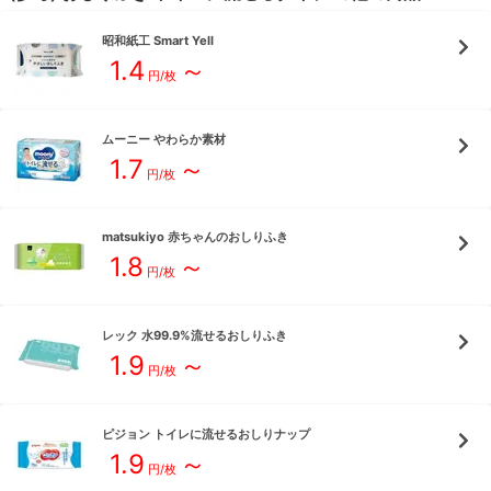
昭和紙工
Smart Yell
1.4
～
円/枚
ムーニー
やわらか素材
1.7
～
円/枚
matsukiyo
赤ちゃんのおしりふき
1.8
～
円/枚
レック
水99.9%流せるおしりふき
1.9
～
円/枚
ピジョン
トイレに流せるおしりナップ
1.9
～
円/枚