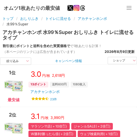
オムツ1枚あたりの最安値
トップ
おしりふき
トイレに流せる
アカチャンホンポ
水99％Super
アカチャンホンポ
水99％Super
おしりふき
トイレに流せる
タイプ
割引後にポイントと送料を含めた実質価格で
で1枚あたりを計算！
（本ページのリンクには広告が含まれています）
2026年8月9日
更新
キャンペーン情報
ショップ
絞り込み
1
3.0
位
2,618
円
円/枚
13
ポイント
送料600円
1080
枚入
アカチャンホンポ
23
件
最安値
2
3.1
位
3,990
円
円/枚
マラソン11店(＋10倍㌽)
ジャンルSALE(＋2倍㌽)
W勝利!勝ったら倍(＋2倍㌽)
ウェブ検索利用(＋1倍㌽)