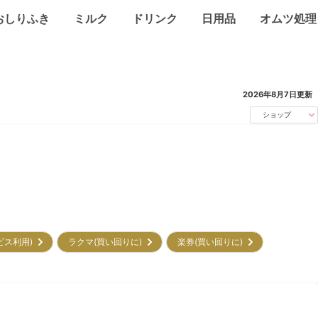
おしりふき
ミルク
ドリンク
日用品
オムツ処理
2026年8月7日
更新
ショップ
ービス利用)
ラクマ(買い回りに)
楽券(買い回りに)