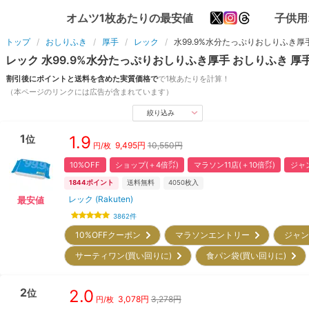
オムツ1枚あたりの最安値
子供用
トップ
おしりふき
厚手
レック
水99.9%水分たっぷりおしりふき厚
レック
水99.9%水分たっぷりおしりふき厚手
おしりふき
厚
割引後にポイントと送料を含めた実質価格で
で1枚あたりを計算！
（本ページのリンクには広告が含まれています）
絞り込み
1
1.9
位
9,495
円
10,550円
円/枚
10%OFF
ショップ(＋4倍㌽)
マラソン11店(＋10倍㌽)
ジャン
1844
ポイント
送料無料
4050
枚入
レック (Rakuten)
最安値
3862
件
10%OFFクーポン
マラソンエントリー
ジャン
サーティワン(買い回りに)
食パン袋(買い回りに)
2
2.0
位
3,078
円
3,278円
円/枚