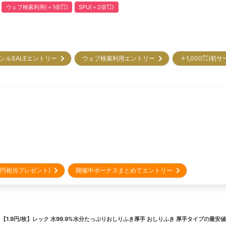
ウェブ検索利用(＋1倍㌽)
SPU(＋2倍㌽)
ンルSALEエントリー
ウェブ検索利用エントリー
＋1,000㌽(初
00円相当プレゼント)
開催中ボーナスまとめてエントリー
＼
【1.9円/枚】レック 水99.9%水分たっぷりおしりふき厚手 おしりふき 厚手タイプ
の最安値