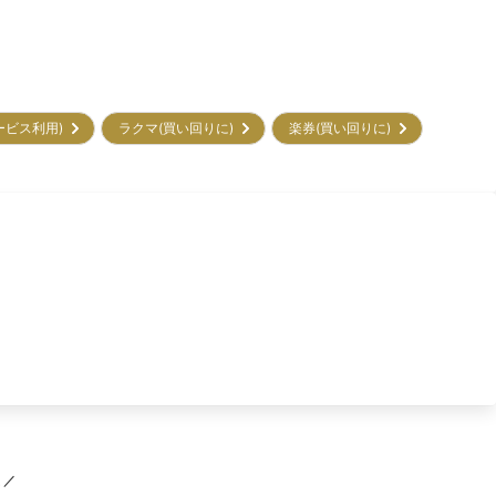
サービス利用)
ラクマ(買い回りに)
楽券(買い回りに)
 ／