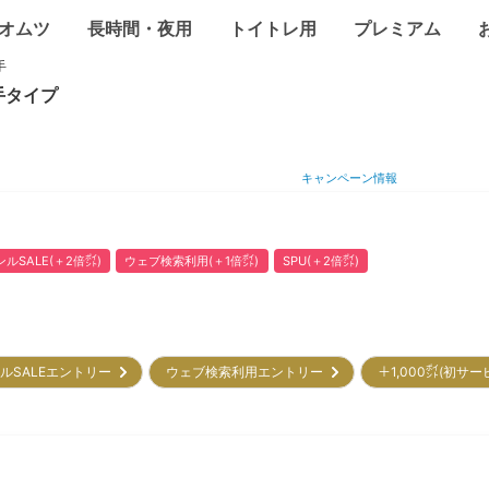
オムツ
長時間・夜用
トイトレ用
プレミアム
手
手
タイプ
キャンペーン情報
ルSALE(＋2倍㌽)
ウェブ検索利用(＋1倍㌽)
SPU(＋2倍㌽)
ルSALEエントリー
ウェブ検索利用エントリー
＋1,000㌽(初サ