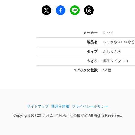
メーカー
レック
製品名
レック
水99.9%
タイプ
おしりふき
大きさ
厚手
タイプ
（
-
）
1パックの枚数
54枚
サイトマップ
運営者情報
プライバシーポリシー
Copyright (C) 2017 オムツ1枚あたりの最安値 All Rights Reserved.