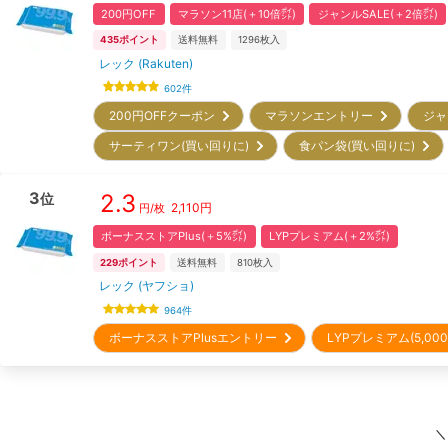
200円OFF
マラソン11店(＋10倍㌽)
ジャンルSALE(＋2倍㌽)
435
ポイント
送料無料
1296
枚入
レック (Rakuten)
602
件
200円OFFクーポン
マラソンエントリー
ジャ
サーティワン(買い回りに)
食パン袋(買い回りに)
3
2.3
位
2,110
円
円/枚
ボーナスストアPlus(＋5%㌽)
LYPプレミアム(＋2%㌽)
229
ポイント
送料無料
810
枚入
レック (ヤフショ)
964
件
ボーナスストアPlusエントリー
LYPプレミアム(5,0