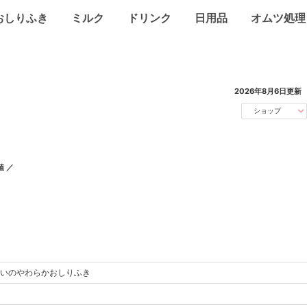
おしりふき
ミルク
ドリンク
日用品
オムツ処理
2026年8月6日
更新
ショップ
値 ／
いのやわらかおしりふき