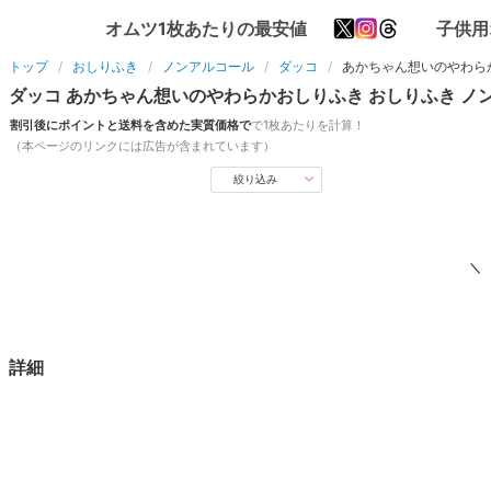
オムツ1枚あたりの最安値
子供用
トップ
おしりふき
ノンアルコール
ダッコ
あかちゃん想いのやわら
ダッコ
あかちゃん想いのやわらかおしりふき
おしりふき
ノ
割引後にポイントと送料を含めた実質価格で
で1枚あたりを計算！
（本ページのリンクには広告が含まれています）
絞り込み
＼
詳細