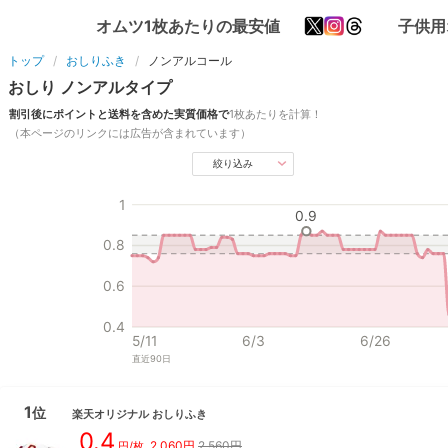
オムツ1枚あたりの最安値
子供用
トップ
おしりふき
ノンアルコール
おしり
ノンアル
タイプ
割引後にポイントと送料を含めた実質価格で
1枚あたりを計算！
（本ページのリンクには広告が含まれています）
絞り込み
1
0.9
0.8
0.6
0.4
5/11
6/3
6/26
直近
90
日
1
位
楽天オリジナル
おしりふき
0.4
2,060
円
2,560円
円/枚