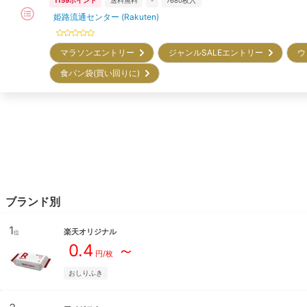
1159
ポイント
送料無料
-
7680
枚入
姫路流通センター (Rakuten)
マラソンエントリー
ジャンルSALEエントリー
ウ
食パン袋(買い回りに)
ブランド別
1
楽天オリジナル
位
0.4
～
円/枚
おしりふき