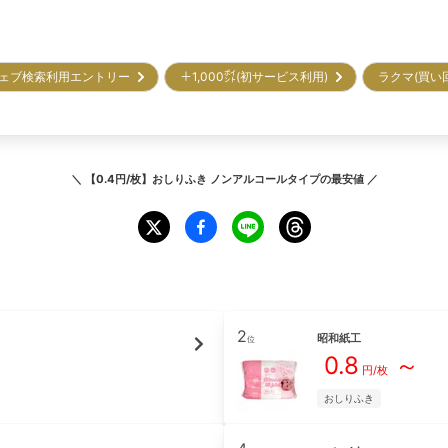
ェブ検索利用エントリー
＋1,000㌽(初サービス利用)
ラクマ(買い
＼
【0.4円/枚】おしりふき ノンアルコールタイプ
の最安値 ／
2
昭和紙工
位
0.8
～
円/枚
おしりふき