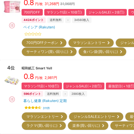
0.8
31,268
円
31,968円
円/枚
700円OFF
マラソン11店(＋10倍㌽)
ジャンルSALE(＋2倍㌽)
ウ
4424
ポイント
送料無料
-
34560
枚入
ベイシア (Rakuten)
700円OFFクーポン
マラソンエントリー
ジャンル
サーティワン(買い回りに)
食パン袋(買い回りに)
4
位
昭和紙工
Smart Yell
0.8
2,981
円
円/枚
マラソン11店(＋10倍㌽)
ジャンルSALE(＋2倍㌽)
最強翌日(＋1倍㌽
596
ポイント
送料無料
-
2880
枚入
暮らし健康 (Rakuten) 定期
311
件
マラソンエントリー
ジャンルSALEエントリー
最
ラクマ(買い回りに)
楽券(買い回りに)
サーティワ