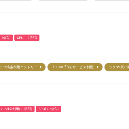
1倍㌽)
SPU(＋2倍㌽)
ェブ検索利用エントリー
＋1,000㌽(初サービス利用)
ラクマ(買い
ェブ検索利用(＋1倍㌽)
SPU(＋2倍㌽)