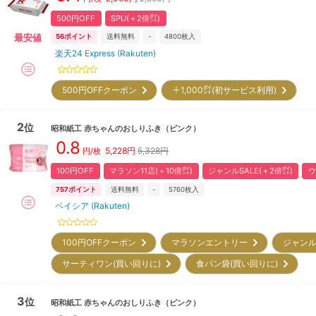
500円OFF
SPU(＋2倍㌽)
最安値
56
ポイント
送料無料
-
4800
枚入
楽天24 Express (Rakuten)
500円OFFクーポン
＋1,000㌽(初サービス利用)
2
位
昭和紙工
赤ちゃんのおしりふき（ピンク）
0.8
5,228
円
5,328円
円/枚
100円OFF
マラソン11店(＋10倍㌽)
ジャンルSALE(＋2倍㌽)
ウ
757
ポイント
送料無料
-
5760
枚入
ベイシア (Rakuten)
100円OFFクーポン
マラソンエントリー
ジャンル
サーティワン(買い回りに)
食パン袋(買い回りに)
3
位
昭和紙工
赤ちゃんのおしりふき（ピンク）