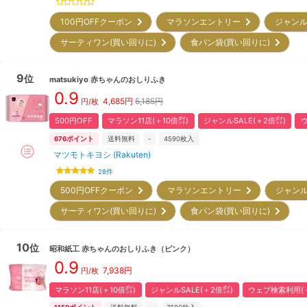
100円OFFクーポン
マラソンエントリー
ジャンル
サーティワン(買い回りに)
食パン袋(買い回りに)
9
位
matsukiyo
赤ちゃんのおしりふき
0.9
4,685
円
5,185円
円/枚
500円OFF
マラソン11店(＋10倍㌽)
ジャンルSALE(＋2倍㌽)
676
ポイント
送料無料
-
4590
枚入
マツモトキヨシ (Rakuten)
28
件
500円OFFクーポン
マラソンエントリー
ジャンル
サーティワン(買い回りに)
食パン袋(買い回りに)
10
位
昭和紙工
赤ちゃんのおしりふき（ピンク）
0.9
7,938
円
円/枚
マラソン11店(＋10倍㌽)
ジャンルSALE(＋2倍㌽)
ウェブ検索利用(＋