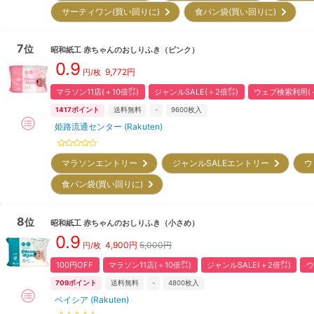
サーティワン(買い回りに)
食パン袋(買い回りに)
7
位
昭和紙工
赤ちゃんのおしりふき（ピンク）
0.9
9,772
円
円/枚
マラソン11店(＋10倍㌽)
ジャンルSALE(＋2倍㌽)
ウェブ検索利用(＋
1417
ポイント
送料無料
-
9600
枚入
姫路流通センター (Rakuten)
マラソンエントリー
ジャンルSALEエントリー
ウ
食パン袋(買い回りに)
8
位
昭和紙工
赤ちゃんのおしりふき（小さめ）
0.9
4,900
円
5,000円
円/枚
100円OFF
マラソン11店(＋10倍㌽)
ジャンルSALE(＋2倍㌽)
ウ
709
ポイント
送料無料
-
4800
枚入
ベイシア (Rakuten)