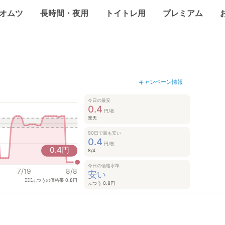
オムツ
長時間・夜用
トイトレ用
プレミアム
キャンペーン情報
今日の最安
0.4
円/枚
楽天
90日で最も安い
0.4
円/枚
0.4
円
8/4
今日の価格水準
7/19
8/8
安い
ふつうの価格帯
0.8円
ふつう 0.8円