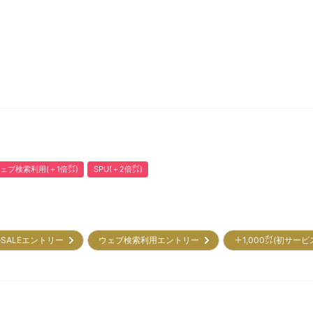
ェブ検索利用(＋1倍㌽)
SPU(＋2倍㌽)
SALEエントリー
ウェブ検索利用エントリー
＋1,000㌽(初サー