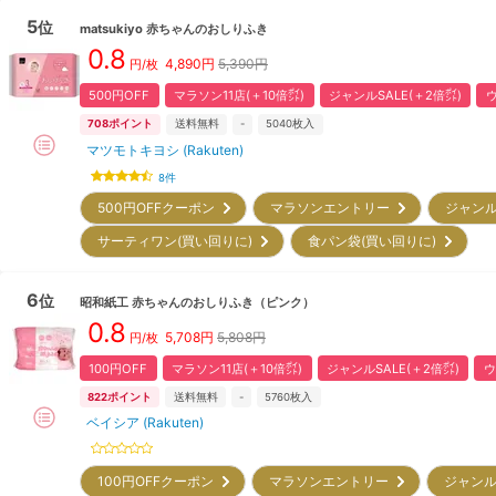
5
位
matsukiyo
赤ちゃんのおしりふき
0.8
4,890
円
5,390円
円/枚
500円OFF
マラソン11店(＋10倍㌽)
ジャンルSALE(＋2倍㌽)
708
ポイント
送料無料
-
5040
枚入
マツモトキヨシ (Rakuten)
8
件
500円OFFクーポン
マラソンエントリー
ジャンル
サーティワン(買い回りに)
食パン袋(買い回りに)
6
位
昭和紙工
赤ちゃんのおしりふき（ピンク）
0.8
5,708
円
5,808円
円/枚
100円OFF
マラソン11店(＋10倍㌽)
ジャンルSALE(＋2倍㌽)
ウ
822
ポイント
送料無料
-
5760
枚入
ベイシア (Rakuten)
100円OFFクーポン
マラソンエントリー
ジャンル