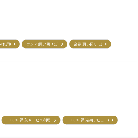
ビス利用)
ラクマ(買い回りに)
楽券(買い回りに)
＋1,000㌽(初サービス利用)
＋1,000㌽(定期デビュー)