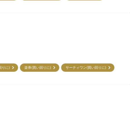
回りに)
楽券(買い回りに)
サーティワン(買い回りに)