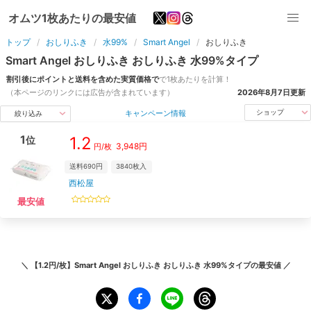
オムツ1枚あたりの最安値
トップ
おしりふき
水99%
Smart Angel
おしりふき
Smart Angel
おしりふき
おしりふき
水99%
タイプ
割引後にポイントと送料を含めた実質価格で
で1枚あたりを計算！
（本ページのリンクには広告が含まれています）
2026年8月7日
更新
キャンペーン情報
ショップ
絞り込み
1
1.2
位
3,948
円
円/枚
送料690円
3840
枚入
西松屋
最安値
＼
【1.2円/枚】Smart Angel おしりふき おしりふき 水99%タイプ
の最安値 ／