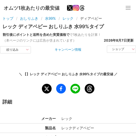
オムツ1枚あたりの最安値
トップ
おしりふき
水99%
レック
ディアベビー
レック
ディアベビー
おしりふき
水99%
タイプ
割引後にポイントと送料を含めた実質価格で
で1枚あたりを計算！
（本ページのリンクには広告が含まれています）
2026年8月7日
更新
キャンペーン情報
ショップ
絞り込み
＼
【】レック ディアベビー おしりふき 水99%タイプ
の最安値 ／
詳細
メーカー
レック
製品名
レック
ディアベビー