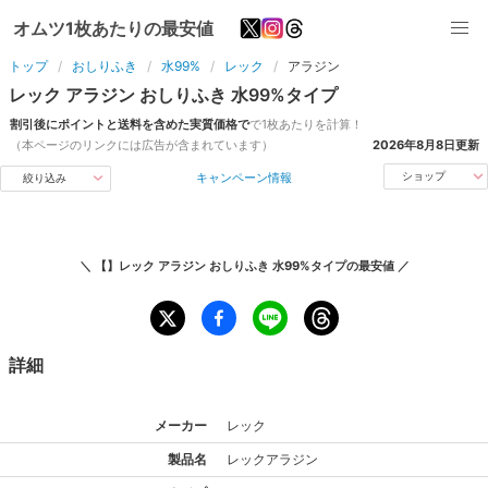
オムツ1枚あたりの最安値
トップ
おしりふき
水99%
レック
アラジン
レック
アラジン
おしりふき
水99%
タイプ
割引後にポイントと送料を含めた実質価格で
で1枚あたりを計算！
（本ページのリンクには広告が含まれています）
2026年8月8日
更新
キャンペーン情報
ショップ
絞り込み
＼
【】レック アラジン おしりふき 水99%タイプ
の最安値 ／
詳細
メーカー
レック
製品名
レック
アラジン