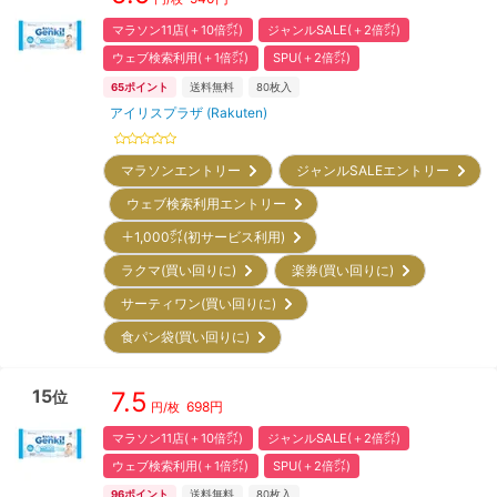
マラソン11店(＋10倍㌽)
ジャンルSALE(＋2倍㌽)
ウェブ検索利用(＋1倍㌽)
SPU(＋2倍㌽)
65
ポイント
送料無料
80
枚入
アイリスプラザ (Rakuten)
マラソンエントリー
ジャンルSALEエントリー
ウェブ検索利用エントリー
＋1,000㌽(初サービス利用)
ラクマ(買い回りに)
楽券(買い回りに)
サーティワン(買い回りに)
食パン袋(買い回りに)
15
7.5
位
698
円
円/枚
マラソン11店(＋10倍㌽)
ジャンルSALE(＋2倍㌽)
ウェブ検索利用(＋1倍㌽)
SPU(＋2倍㌽)
96
ポイント
送料無料
80
枚入