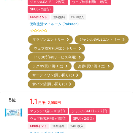
ジャンルSALE(＋2倍㌽)
ウェブ検索利用(＋1倍㌽)
SPU(＋2倍㌽)
445
ポイント
送料無料
2400
枚入
便利生活マイルーム (Rakuten)
マラソンエントリー
ジャンルSALEエントリー
ウェブ検索利用エントリー
＋1,000㌽(初サービス利用)
ラクマ(買い回りに)
楽券(買い回りに)
サーティワン(買い回りに)
食パン袋(買い回りに)
5
1.1
位
2,950
円
円/枚
マラソン11店(＋10倍㌽)
ジャンルSALE(＋2倍㌽)
ウェブ検索利用(＋1倍㌽)
SPU(＋2倍㌽)
419
ポイント
送料無料
2400
枚入