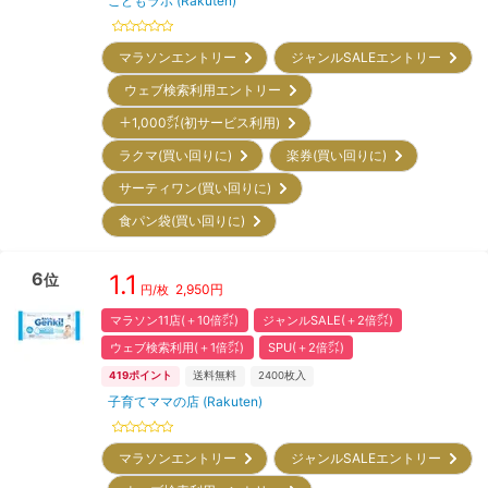
こどもラボ (Rakuten)
マラソンエントリー
ジャンルSALEエントリー
ウェブ検索利用エントリー
＋1,000㌽(初サービス利用)
ラクマ(買い回りに)
楽券(買い回りに)
サーティワン(買い回りに)
食パン袋(買い回りに)
6
1.1
位
2,950
円
円/枚
マラソン11店(＋10倍㌽)
ジャンルSALE(＋2倍㌽)
ウェブ検索利用(＋1倍㌽)
SPU(＋2倍㌽)
419
ポイント
送料無料
2400
枚入
子育てママの店 (Rakuten)
マラソンエントリー
ジャンルSALEエントリー