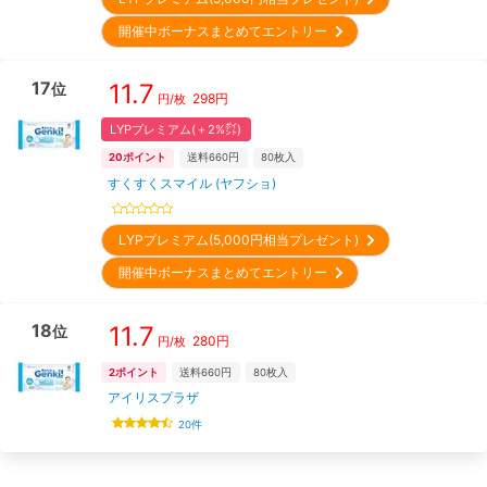
開催中ボーナスまとめてエントリー
17
11.7
位
298
円
円/枚
LYPプレミアム(＋2%㌽)
20
ポイント
送料660円
80
枚入
すくすくスマイル (ヤフショ)
LYPプレミアム(5,000円相当プレゼント)
開催中ボーナスまとめてエントリー
18
11.7
位
280
円
円/枚
2
ポイント
送料660円
80
枚入
アイリスプラザ
20
件