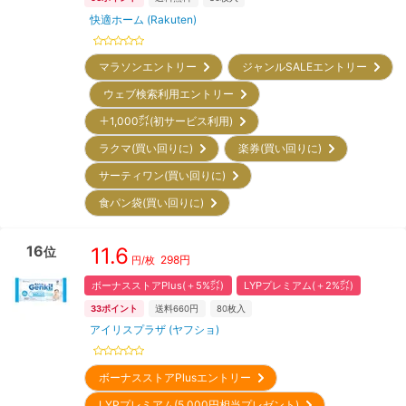
快適ホーム (Rakuten)
マラソンエントリー
ジャンルSALEエントリー
ウェブ検索利用エントリー
＋1,000㌽(初サービス利用)
ラクマ(買い回りに)
楽券(買い回りに)
サーティワン(買い回りに)
食パン袋(買い回りに)
16
11.6
位
298
円
円/枚
ボーナスストアPlus(＋5%㌽)
LYPプレミアム(＋2%㌽)
33
ポイント
送料660円
80
枚入
アイリスプラザ (ヤフショ)
ボーナスストアPlusエントリー
LYPプレミアム(5,000円相当プレゼント)