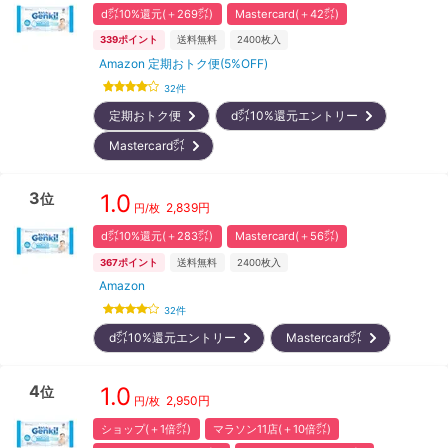
d㌽10%還元(＋269㌽)
Mastercard(＋42㌽)
339
ポイント
送料無料
2400
枚入
Amazon 定期おトク便(5%OFF)
32
件
定期おトク便
d㌽10%還元エントリー
Mastercard㌽
3
1.0
位
2,839
円
円/枚
d㌽10%還元(＋283㌽)
Mastercard(＋56㌽)
367
ポイント
送料無料
2400
枚入
Amazon
32
件
d㌽10%還元エントリー
Mastercard㌽
4
1.0
位
2,950
円
円/枚
ショップ(＋1倍㌽)
マラソン11店(＋10倍㌽)