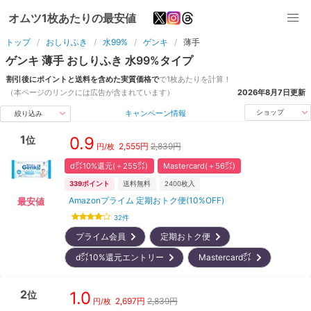
オムツ1枚あたりの最安値
トップ
おしりふき
水99%
ゲンキ
薄手
ゲンキ
薄手
おしりふき
水99%
タイプ
割引後にポイントと送料を含めた実質価格で
で1枚あたりを計算！
（本ページのリンクには広告が含まれています）
2026年8月7日
更新
キャンペーン情報
ショップ
絞り込み
1
0.9
位
2,555
円
2,839円
円/枚
d㌽10%還元(＋255㌽)
Mastercard(＋56㌽)
339
ポイント
送料無料
2400
枚入
Amazonプライム 定期おトク便(10%OFF)
最安値
32
件
プライム会員
定期おトク便
d㌽10%還元エントリー
Mastercard㌽
2
1.0
位
2,697
円
2,839円
円/枚