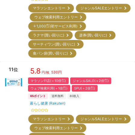
マラソンエントリー
ジャンルSALEエントリー
ウェブ検索利用エントリー
＋1,000㌽(初サービス利用)
ラクマ(買い回りに)
楽券(買い回りに)
サーティワン(買い回りに)
食パン袋(買い回りに)
11
5.8
位
530
円
円/枚
マラソン11店(＋10倍㌽)
ジャンルSALE(＋2倍㌽)
ウェブ検索利用(＋1倍㌽)
SPU(＋2倍㌽)
65
ポイント
送料無料
80
枚入
暮らし健康 (Rakuten)
マラソンエントリー
ジャンルSALEエントリー
ウェブ検索利用エントリー