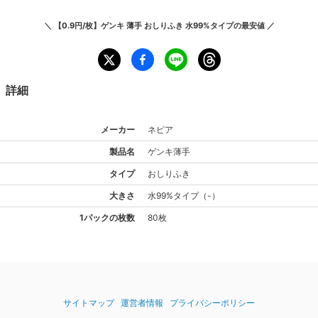
＼
【0.9円/枚】ゲンキ 薄手 おしりふき 水99%タイプ
の最安値 ／
詳細
メーカー
ネピア
製品名
ゲンキ
薄手
タイプ
おしりふき
大きさ
水99%
タイプ
（
-
）
1パックの枚数
80枚
サイトマップ
運営者情報
プライバシーポリシー