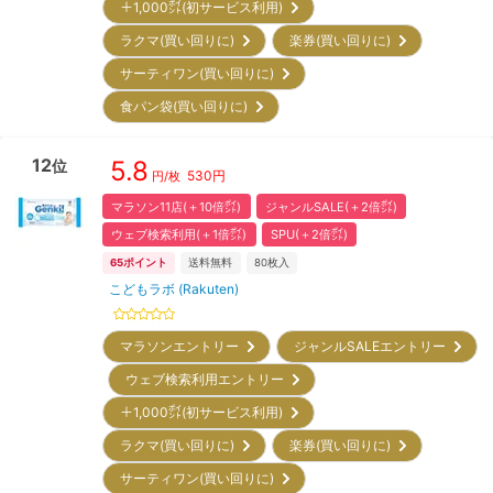
＋1,000㌽(初サービス利用)
ラクマ(買い回りに)
楽券(買い回りに)
サーティワン(買い回りに)
食パン袋(買い回りに)
12
5.8
位
530
円
円/枚
マラソン11店(＋10倍㌽)
ジャンルSALE(＋2倍㌽)
ウェブ検索利用(＋1倍㌽)
SPU(＋2倍㌽)
65
ポイント
送料無料
80
枚入
こどもラボ (Rakuten)
マラソンエントリー
ジャンルSALEエントリー
ウェブ検索利用エントリー
＋1,000㌽(初サービス利用)
ラクマ(買い回りに)
楽券(買い回りに)
サーティワン(買い回りに)