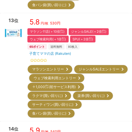
食パン袋(買い回りに)
13
5.8
位
530
円
円/枚
マラソン11店(＋10倍㌽)
ジャンルSALE(＋2倍㌽)
ウェブ検索利用(＋1倍㌽)
SPU(＋2倍㌽)
65
ポイント
送料無料
80
枚入
子育てママの店 (Rakuten)
マラソンエントリー
ジャンルSALEエントリー
ウェブ検索利用エントリー
＋1,000㌽(初サービス利用)
ラクマ(買い回りに)
楽券(買い回りに)
サーティワン(買い回りに)
食パン袋(買い回りに)
14
5.9
位
540
円
円/枚