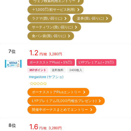
ウェブ検索利用エントリー
＋1,000㌽(初サービス利用)
ラクマ(買い回りに)
楽券(買い回りに)
サーティワン(買い回りに)
食パン袋(買い回りに)
7
1.2
位
3,280
円
円/枚
ボーナスストアPlus(＋5%㌽)
LYPプレミアム(＋2%㌽)
357
ポイント
送料無料
2400
枚入
megastore (ヤフショ)
ボーナスストアPlusエントリー
LYPプレミアム(5,000円相当プレゼント)
開催中ボーナスまとめてエントリー
8
1.6
位
3,280
円
円/枚