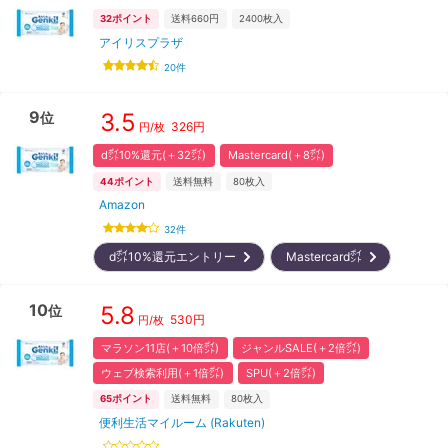
32
ポイント
送料660円
2400
枚入
アイリスプラザ
20
件
9
3.5
位
326
円
円/枚
d㌽10%還元(＋32㌽)
Mastercard(＋8㌽)
44
ポイント
送料無料
80
枚入
Amazon
32
件
d㌽10%還元エントリー
Mastercard㌽
10
5.8
位
530
円
円/枚
マラソン11店(＋10倍㌽)
ジャンルSALE(＋2倍㌽)
ウェブ検索利用(＋1倍㌽)
SPU(＋2倍㌽)
65
ポイント
送料無料
80
枚入
便利生活マイルーム (Rakuten)