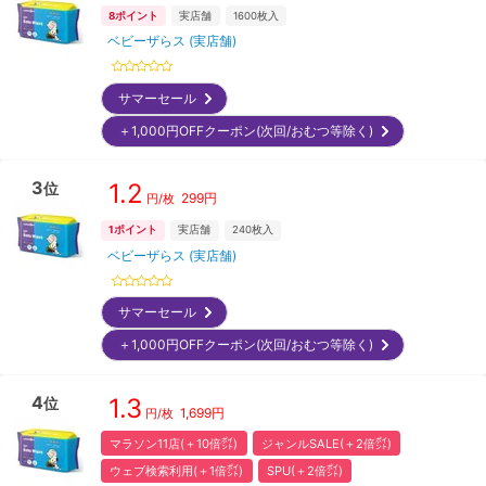
8
ポイント
実店舗
1600
枚入
ベビーザらス (実店舗)
サマーセール
＋1,000円OFFクーポン(次回/おむつ等除く)
3
1.2
位
299
円
円/枚
1
ポイント
実店舗
240
枚入
ベビーザらス (実店舗)
サマーセール
＋1,000円OFFクーポン(次回/おむつ等除く)
4
1.3
位
1,699
円
円/枚
マラソン11店(＋10倍㌽)
ジャンルSALE(＋2倍㌽)
ウェブ検索利用(＋1倍㌽)
SPU(＋2倍㌽)