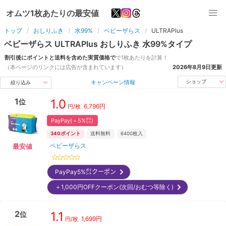
オムツ1枚あたりの最安値
トップ
おしりふき
水99%
ベビーザらス
ULTRAPlus
ベビーザらス
ULTRAPlus
おしりふき
水99%
タイプ
割引後にポイントと送料を含めた実質価格で
で1枚あたりを計算！
（本ページのリンクには広告が含まれています）
2026年8月9日
更新
キャンペーン情報
ショップ
絞り込み
1
1.0
位
6,796
円
円/枚
PayPay(＋5%㌽)
340
ポイント
送料無料
6400
枚入
ベビーザらス
最安値
PayPay5%㌽クーポン
＋1,000円OFFクーポン(次回/おむつ等除く)
2
1.1
位
1,699
円
円/枚