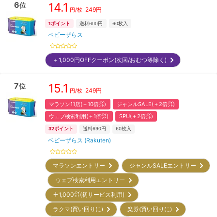
6
14.1
位
249
円
円/枚
1
ポイント
送料600円
60
枚入
ベビーザらス
＋1,000円OFFクーポン(次回/おむつ等除く)
7
15.1
位
249
円
円/枚
マラソン11店(＋10倍㌽)
ジャンルSALE(＋2倍㌽)
ウェブ検索利用(＋1倍㌽)
SPU(＋2倍㌽)
32
ポイント
送料690円
60
枚入
ベビーザらス (Rakuten)
マラソンエントリー
ジャンルSALEエントリー
ウェブ検索利用エントリー
＋1,000㌽(初サービス利用)
ラクマ(買い回りに)
楽券(買い回りに)