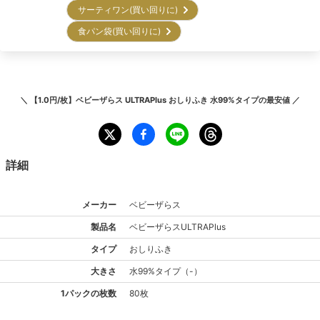
サーティワン(買い回りに)
食パン袋(買い回りに)
＼
【1.0円/枚】ベビーザらス ULTRAPlus おしりふき 水99%タイプ
の最安値 ／
詳細
メーカー
ベビーザらス
製品名
ベビーザらス
ULTRAPlus
タイプ
おしりふき
大きさ
水99%
タイプ
（
-
）
1パックの枚数
80枚