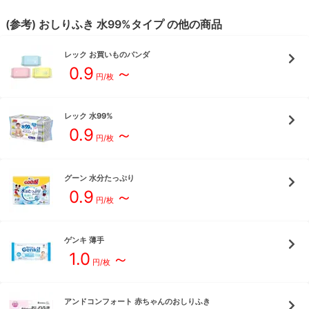
(参考)
おしりふき
水99%
タイプ
の他の商品
レック
お買いものパンダ
0.9
～
円/枚
レック
水99%
0.9
～
円/枚
グーン
水分たっぷり
0.9
～
円/枚
ゲンキ
薄手
1.0
～
円/枚
アンドコンフォート
赤ちゃんのおしりふき