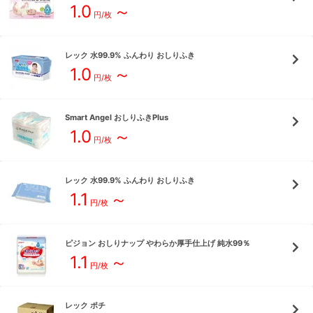
1.0
～
円/枚
レック
水99.9% ふんわり おしりふき
1.0
～
円/枚
Smart Angel
おしりふきPlus
1.0
～
円/枚
レック
水99.9% ふんわり おしりふき
1.1
～
円/枚
ピジョン
おしりナップ やわらか厚手仕上げ 純水99％
1.1
～
円/枚
レック
ポチ