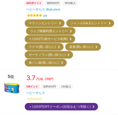
241
ポイント
送料690円
1600
枚入
ベビーザらス (Rakuten)
9
件
マラソンエントリー
ジャンルSALEエントリー
ウェブ検索利用エントリー
＋1,000㌽(初サービス利用)
ラクマ(買い回りに)
楽券(買い回りに)
サーティワン(買い回りに)
食パン袋(買い回りに)
5
3.7
位
299
円
円/枚
1
ポイント
送料600円
240
枚入
ベビーザらス
＋1,000円OFFクーポン(次回/おむつ等除く)