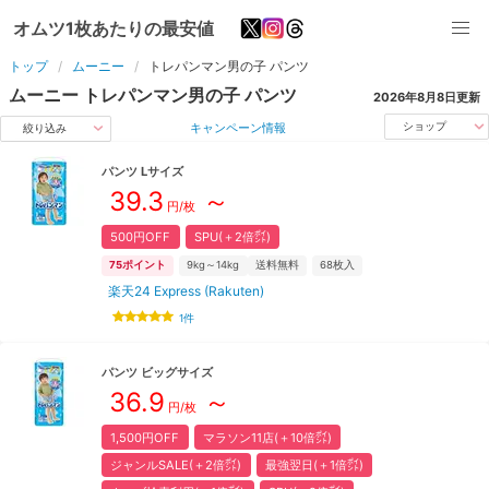
オムツ1枚あたりの最安値
トップ
ムーニー
トレパンマン男の子
パンツ
ムーニー
トレパンマン男の子
パンツ
2026年8月8日
更新
キャンペーン情報
ショップ
絞り込み
パンツ
L
サイズ
39.3
～
円/枚
500円OFF
SPU(＋2倍㌽)
75
ポイント
9kg～14kg
送料無料
68
枚入
楽天24 Express (Rakuten)
1
件
パンツ
ビッグ
サイズ
36.9
～
円/枚
1,500円OFF
マラソン11店(＋10倍㌽)
ジャンルSALE(＋2倍㌽)
最強翌日(＋1倍㌽)