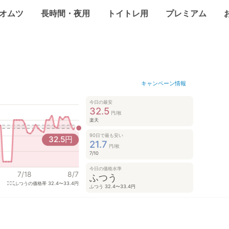
オムツ
長時間・夜用
トイトレ用
プレミアム
キャンペーン情報
今日の最安
32.5
円/枚
楽天
90日で最も安い
32.5
円
21.7
円/枚
7/10
今日の価格水準
7/18
8/7
ふつう
ふつうの価格帯
32.4〜33.4円
ふつう 32.4〜33.4円