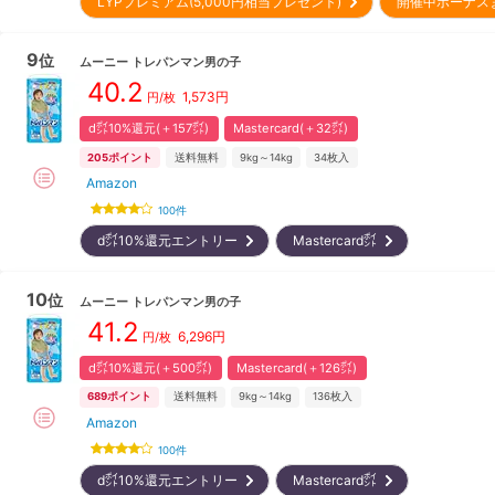
LYPプレミアム(5,000円相当プレゼント)
開催中ボーナス
9
位
ムーニー
トレパンマン男の子
40.2
1,573
円
円/枚
d㌽10%還元(＋157㌽)
Mastercard(＋32㌽)
205
ポイント
送料無料
9kg～14kg
34
枚入
Amazon
100
件
d㌽10%還元エントリー
Mastercard㌽
10
位
ムーニー
トレパンマン男の子
41.2
6,296
円
円/枚
d㌽10%還元(＋500㌽)
Mastercard(＋126㌽)
689
ポイント
送料無料
9kg～14kg
136
枚入
Amazon
100
件
d㌽10%還元エントリー
Mastercard㌽