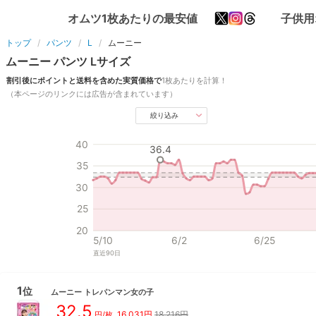
オムツ1枚あたりの最安値
子供用
トップ
パンツ
L
ムーニー
ムーニー
パンツ
L
サイズ
割引後にポイントと送料を含めた実質価格で
1枚あたりを計算！
（本ページのリンクには広告が含まれています）
絞り込み
40
36.4
35
30
25
20
5/10
6/2
6/25
直近
90
日
1
位
ムーニー
トレパンマン女の子
32.5
16,031
円
18,216円
円/枚