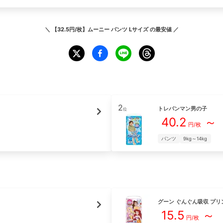
＼
【32.5円/枚】ムーニー パンツ Lサイズ
の最安値 ／
2
トレパンマン男の子
位
40.2
～
円/枚
パンツ
9kg～14kg
グーン
ぐんぐん吸収 プリ
15.5
～
円/枚