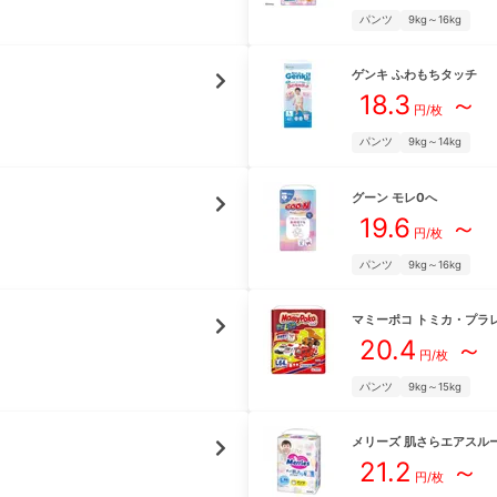
パンツ
9kg～16kg
ゲンキ
ふわもちタッチ
18.3
～
円/枚
パンツ
9kg～14kg
グーン
モレ0へ
19.6
～
円/枚
パンツ
9kg～16kg
マミーポコ
トミカ・プラ
20.4
～
円/枚
パンツ
9kg～15kg
メリーズ
肌さらエアスル
21.2
～
円/枚