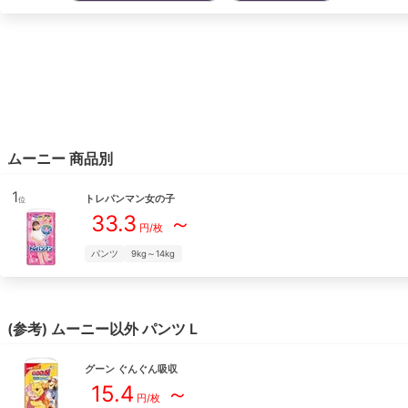
ムーニー
商品別
1
トレパンマン女の子
位
33.3
～
円/枚
パンツ
9kg～14kg
(参考)
ムーニー
以外
パンツ
L
グーン
ぐんぐん吸収
15.4
～
円/枚