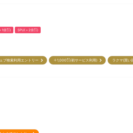
1倍㌽)
SPU(＋2倍㌽)
ェブ検索利用エントリー
＋1,000㌽(初サービス利用)
ラクマ(買い