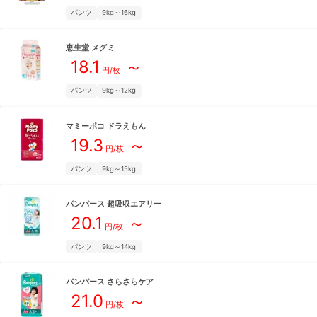
パンツ
9kg～16kg
恵生堂
メグミ
18.1
～
円/枚
パンツ
9kg～12kg
マミーポコ
ドラえもん
19.3
～
円/枚
パンツ
9kg～15kg
パンパース
超吸収エアリー
20.1
～
円/枚
パンツ
9kg～14kg
パンパース
さらさらケア
21.0
～
円/枚