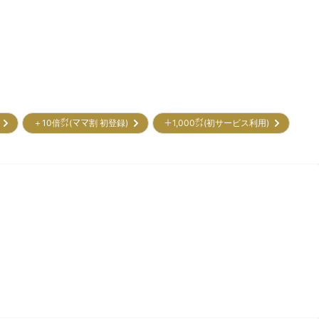
ー
＋10倍㌽(ママ割 初登録)
＋1,000㌽(初サービス利用)