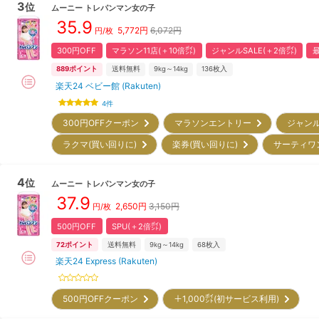
3
位
ムーニー
トレパンマン女の子
35.9
5,772
円
6,072円
円/枚
300円OFF
マラソン11店(＋10倍㌽)
ジャンルSALE(＋2倍㌽)
最
889
ポイント
送料無料
9kg～14kg
136
枚入
楽天24 ベビー館 (Rakuten)
4
件
300円OFFクーポン
マラソンエントリー
ジャン
ラクマ(買い回りに)
楽券(買い回りに)
サーティワ
4
位
ムーニー
トレパンマン女の子
37.9
2,650
円
3,150円
円/枚
500円OFF
SPU(＋2倍㌽)
72
ポイント
送料無料
9kg～14kg
68
枚入
楽天24 Express (Rakuten)
500円OFFクーポン
＋1,000㌽(初サービス利用)