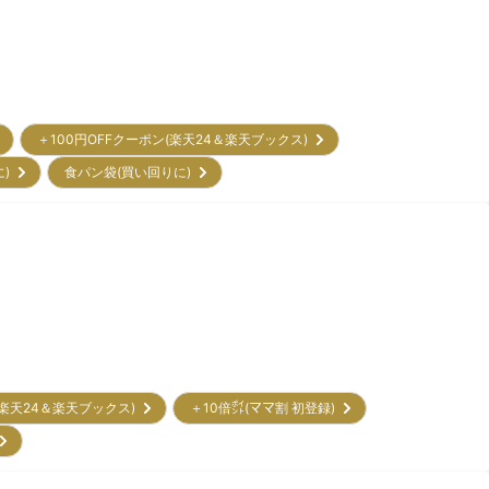
＋100円OFFクーポン(楽天24＆楽天ブックス)
に)
食パン袋(買い回りに)
(楽天24＆楽天ブックス)
＋10倍㌽(ママ割 初登録)
)