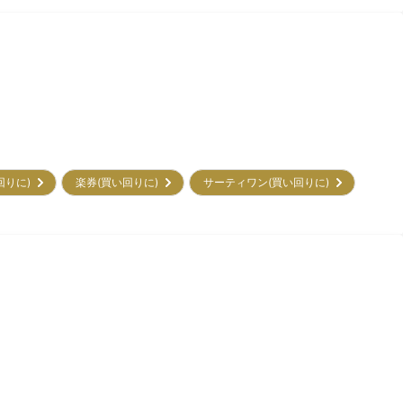
回りに)
楽券(買い回りに)
サーティワン(買い回りに)