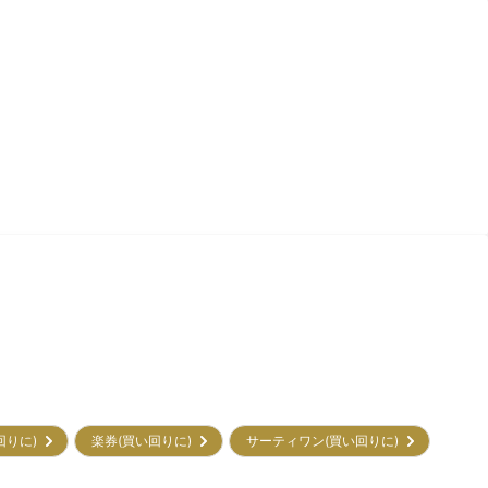
回りに)
楽券(買い回りに)
サーティワン(買い回りに)