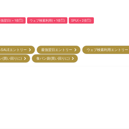
強翌日(＋1倍㌽)
ウェブ検索利用(＋1倍㌽)
SPU(＋2倍㌽)
ルSALEエントリー
最強翌日エントリー
ウェブ検索利用エントリ
ン(買い回りに)
食パン袋(買い回りに)