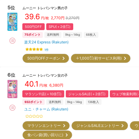
5
位
ムーニー
トレパンマン男の子
39.6
2,770
円
3,270円
円/枚
500円OFF
SPU(＋2倍㌽)
75
ポイント
送料無料
9kg～14kg
68
枚入
楽天24 Express (Rakuten)
1
件
500円OFFクーポン
＋1,000㌽(初サービス利用)
6
位
ムーニー
トレパンマン女の子
40.1
6,380
円
円/枚
マラソン11店(＋10倍㌽)
ジャンルSALE(＋2倍㌽)
ウェブ検索利用(＋
932
ポイント
送料無料
9kg～14kg
136
枚入
ユニ・チャーム (Rakuten)
マラソンエントリー
ジャンルSALEエントリー
ウ
食パン袋(買い回りに)