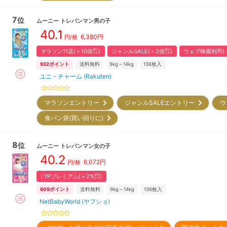
7
位
ムーニー
トレパンマン男の子
40.1
6,380
円
円/枚
マラソン11店(＋10倍㌽)
ジャンルSALE(＋2倍㌽)
ウェブ検索利用(＋
932
ポイント
送料無料
9kg～14kg
136
枚入
ユニ・チャーム (Rakuten)
マラソンエントリー
ジャンルSALEエントリー
ウ
食パン袋(買い回りに)
8
位
ムーニー
トレパンマン女の子
40.2
6,072
円
円/枚
LYPプレミアム(＋2%㌽)
609
ポイント
送料無料
9kg～14kg
136
枚入
NetBabyWorld (ヤフショ)