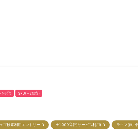
1倍㌽)
SPU(＋2倍㌽)
ェブ検索利用エントリー
＋1,000㌽(初サービス利用)
ラクマ(買い