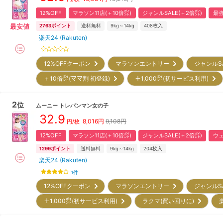
12%OFF
マラソン11店(＋10倍㌽)
ジャンルSALE(＋2倍㌽)
最強
最安値
2763
ポイント
送料無料
9kg～14kg
408
枚入
楽天24 (Rakuten)
12%OFFクーポン
マラソンエントリー
ジャンルS
＋10倍㌽(ママ割 初登録)
＋1,000㌽(初サービス利用)
2
位
ムーニー
トレパンマン女の子
32.9
8,016
円
9,108円
円/枚
12%OFF
マラソン11店(＋10倍㌽)
ジャンルSALE(＋2倍㌽)
ウェ
1299
ポイント
送料無料
9kg～14kg
204
枚入
楽天24 (Rakuten)
1
件
12%OFFクーポン
マラソンエントリー
ジャンルS
＋1,000㌽(初サービス利用)
ラクマ(買い回りに)