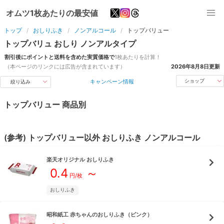
オムツ1枚あたりの最安値
トップ
おしりふき
ノンアルコール
トップバリュー
トップバリュ
おしり
ノンアル
タイプ
割引後にポイントと送料を含めた実質価格で
1枚あたりを計算！
（本ページのリンクには広告が含まれています）
2026年8月8日
更新
キャンペーン情報
ショップ
絞り込み
トップバリュー
商品別
(参考)
トップバリュー
以外
おしりふき
ノンアルコール
楽天オリジナル
おしりふき
0.4
～
円/枚
おしりふき
昭和紙工
赤ちゃんのおしりふき（ピンク）