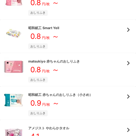
0.8
～
円/枚
おしりふき
昭和紙工
Smart Yell
0.8
～
円/枚
おしりふき
matsukiyo
赤ちゃんのおしりふき
0.8
～
円/枚
おしりふき
昭和紙工
赤ちゃんのおしりふき（小さめ）
0.9
～
円/枚
おしりふき
アメジスト
やわらかタオル