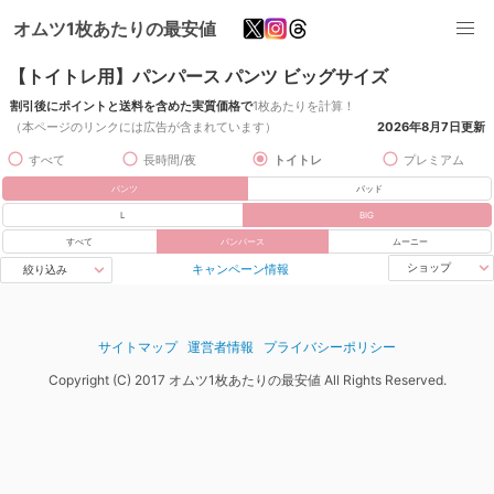
オムツ1枚あたりの最安値
【トイトレ用】パンパース パンツ ビッグサイズ
割引後にポイントと送料を含めた実質価格で
1枚あたりを計算！
（本ページのリンクには広告が含まれています）
2026年8月7日
更新
すべて
長時間/夜
トイトレ
プレミアム
パンツ
パッド
L
BIG
すべて
パンパース
ムーニー
キャンペーン情報
ショップ
絞り込み
サイトマップ
運営者情報
プライバシーポリシー
Copyright (C) 2017 オムツ1枚あたりの最安値 All Rights Reserved.