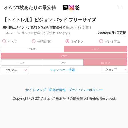
オムツ1枚あたりの最安値
【トイトレ用】ピジョン パッド フリーサイズ
割引後にポイントと送料を含めた実質価格で
1枚あたりを計算！
（本ページのリンクには広告が含まれています）
2026年8月6日
更新
すべて
長時間/夜
トイトレ
プレミアム
パンツ
パッド
フリー
すべて
グーン
ピジョン
キャンペーン情報
ショップ
絞り込み
サイトマップ
運営者情報
プライバシーポリシー
Copyright (C) 2017 オムツ1枚あたりの最安値 All Rights Reserved.