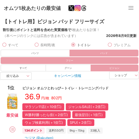
オムツ1枚あたりの最安値
【トイトレ用】ピジョン パッド フリーサイズ
割引後にポイントと送料を含めた実質価格で
1枚あたりを計算！
（本ページのリンクには広告が含まれています）
2026年8月9日
更新
すべて
長時間/夜
トイトレ
プレミアム
パンツ
パッド
フリー
すべて
グーン
ピジョン
キャンペーン情報
ショップ
絞り込み
1
位
ピジョン
オムツとれっぴ～トイレ・トレーニングパッド
36.9
802
円
円/枚
マラソン11店(＋10倍㌽)
ジャンルSALE(＋2倍㌽)
W勝利!勝ったら倍(＋2倍㌽)
最強翌日(＋1倍㌽)
最安値
ウェブ検索利用(＋1倍㌽)
SPU(＋2倍㌽)
134
ポイント
送料550円
9kg～15kg
33
枚入
コジマ (Rakuten)