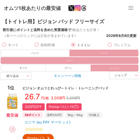
オムツ1枚あたりの最安値
【トイトレ用】ピジョン パッド フリーサイズ
割引後にポイントと送料を含めた実質価格で
1枚あたりを計算！
（本ページのリンクには広告が含まれています）
2026年8月8日
更新
すべて
長時間/夜
トイトレ
プレミアム
パンツ
パッド
フリー
すべて
グーン
ピジョン
キャンペーン情報
ショップ
絞り込み
1
位
ピジョン
オムツとれっぴ～トイレ・トレーニングパッド
26.7
3,008
円
3,208円
円/枚
200円OFF
Pontaパス(＋1%㌽)
最安値
38
ポイント
送料550円
9kg～15kg
132
枚入
コジマ (au PAY マーケット)
Pontaパス