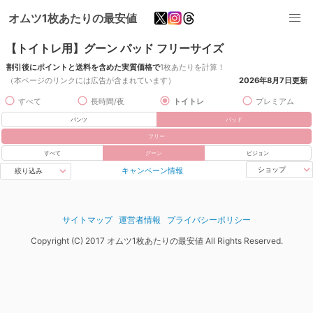
オムツ1枚あたりの最安値
【トイトレ用】グーン パッド フリーサイズ
割引後にポイントと送料を含めた実質価格で
1枚あたりを計算！
（本ページのリンクには広告が含まれています）
2026年8月7日
更新
すべて
長時間/夜
トイトレ
プレミアム
パンツ
パッド
フリー
すべて
グーン
ピジョン
キャンペーン情報
ショップ
絞り込み
サイトマップ
運営者情報
プライバシーポリシー
Copyright (C) 2017 オムツ1枚あたりの最安値 All Rights Reserved.