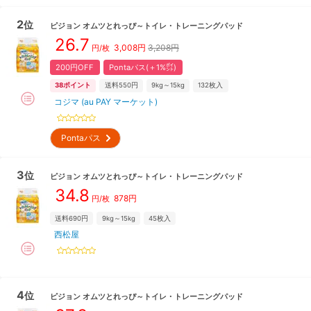
2
位
ピジョン
オムツとれっぴ～トイレ・トレーニングパッド
26.7
3,008
円
3,208円
円/枚
200円OFF
Pontaパス(＋1%㌽)
38
ポイント
送料550円
9kg～15kg
132
枚入
コジマ (au PAY マーケット)
Pontaパス
3
位
ピジョン
オムツとれっぴ～トイレ・トレーニングパッド
34.8
878
円
円/枚
送料690円
9kg～15kg
45
枚入
西松屋
4
位
ピジョン
オムツとれっぴ～トイレ・トレーニングパッド