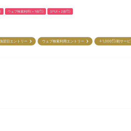
)
ウェブ検索利用(＋1倍㌽)
SPU(＋2倍㌽)
強翌日エントリー
ウェブ検索利用エントリー
＋1,000㌽(初サー