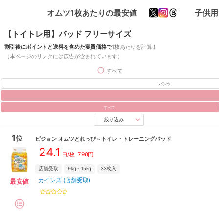
オムツ1枚あたりの最安値
子供用
【トイトレ用】パッド フリーサイズ
割引後にポイントと送料を含めた実質価格で
1枚あたりを計算！
（本ページのリンクには広告が含まれています）
すべて
パンツ
すべて
絞り込み
1
位
ピジョン
オムツとれっぴ～トイレ・トレーニングパッド
24.1
798
円
円/枚
店舗受取
9kg～15kg
33
枚入
カインズ (店舗受取)
最安値