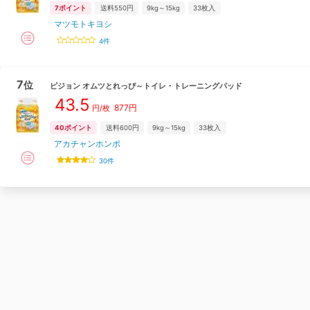
7
ポイント
送料550円
9kg～15kg
33
枚入
マツモトキヨシ
4
件
7
位
ピジョン
オムツとれっぴ～トイレ・トレーニングパッド
43.5
877
円
円/枚
40
ポイント
送料600円
9kg～15kg
33
枚入
アカチャンホンポ
30
件