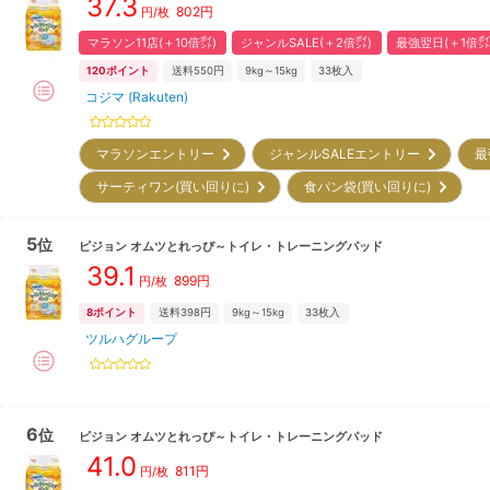
37.3
802
円
円/枚
マラソン11店(＋10倍㌽)
ジャンルSALE(＋2倍㌽)
最強翌日(＋1倍㌽
120
ポイント
送料550円
9kg～15kg
33
枚入
コジマ (Rakuten)
マラソンエントリー
ジャンルSALEエントリー
最
サーティワン(買い回りに)
食パン袋(買い回りに)
5
位
ピジョン
オムツとれっぴ～トイレ・トレーニングパッド
39.1
899
円
円/枚
8
ポイント
送料398円
9kg～15kg
33
枚入
ツルハグループ
6
位
ピジョン
オムツとれっぴ～トイレ・トレーニングパッド
41.0
811
円
円/枚