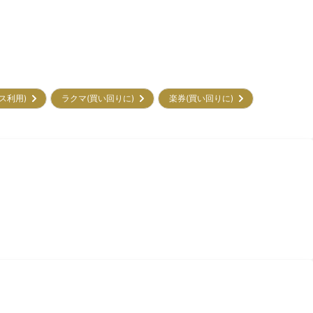
ビス利用)
ラクマ(買い回りに)
楽券(買い回りに)