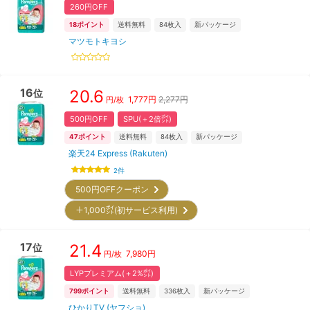
260円OFF
18
ポイント
送料無料
84
枚入
新パッケージ
マツモトキヨシ
16
20.6
位
1,777
円
2,277円
円/枚
500円OFF
SPU(＋2倍㌽)
47
ポイント
送料無料
84
枚入
新パッケージ
楽天24 Express (Rakuten)
2
件
500円OFFクーポン
＋1,000㌽(初サービス利用)
17
21.4
位
7,980
円
円/枚
LYPプレミアム(＋2%㌽)
799
ポイント
送料無料
336
枚入
新パッケージ
ひかりTV (ヤフショ)