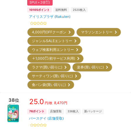
SPU(＋2倍㌽)
10105
ポイント
送料無料
2520
枚入
アイリスプラザ (Rakuten)
4,000円OFFクーポン
マラソンエントリー
ジャンルSALEエントリー
ウェブ検索利用エントリー
＋1,000㌽(初サービス利用)
ラクマ(買い回りに)
楽券(買い回りに)
サーティワン(買い回りに)
食パン袋(買い回りに)
38
25.0
位
8,470
円
円/枚
76
ポイント
店舗受取
336
枚入
新パッケージ
バースデイ (店舗受取)