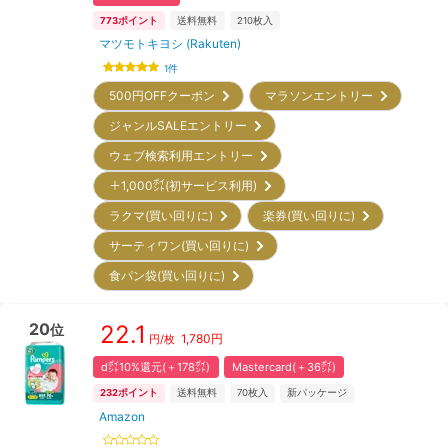
773
ポイント
送料無料
210
枚入
マツモトキヨシ (Rakuten)
1
件
500円OFFクーポン
マラソンエントリー
ジャンルSALEエントリー
ウェブ検索利用エントリー
＋1,000㌽(初サービス利用)
ラクマ(買い回りに)
楽券(買い回りに)
サーティワン(買い回りに)
食パン袋(買い回りに)
20
22.1
位
1,780
円
円/枚
d㌽10%還元(＋178㌽)
Mastercard(＋36㌽)
232
ポイント
送料無料
70
枚入
新パッケージ
Amazon