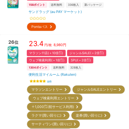
158
ポイント
送料無料
336
枚入
新パッケージ
サンドラッグ (au PAY マーケット)
Pontaパス
26
23.4
位
8,980
円
円/枚
マラソン11店(＋10倍㌽)
ジャンルSALE(＋2倍㌽)
ウェブ検索利用(＋1倍㌽)
SPU(＋2倍㌽)
1304
ポイント
送料無料
328
枚入
便利生活マイルーム (Rakuten)
8
件
マラソンエントリー
ジャンルSALEエントリー
ウェブ検索利用エントリー
＋1,000㌽(初サービス利用)
ラクマ(買い回りに)
楽券(買い回りに)
サーティワン(買い回りに)