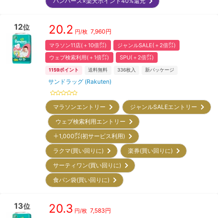
パンパース×楽天ポイント40%還元
12
20.2
位
7,960
円
円/枚
マラソン11店(＋10倍㌽)
ジャンルSALE(＋2倍㌽)
ウェブ検索利用(＋1倍㌽)
SPU(＋2倍㌽)
1159
ポイント
送料無料
336
枚入
新パッケージ
サンドラッグ (Rakuten)
マラソンエントリー
ジャンルSALEエントリー
ウェブ検索利用エントリー
＋1,000㌽(初サービス利用)
ラクマ(買い回りに)
楽券(買い回りに)
サーティワン(買い回りに)
食パン袋(買い回りに)
13
20.3
位
7,583
円
円/枚