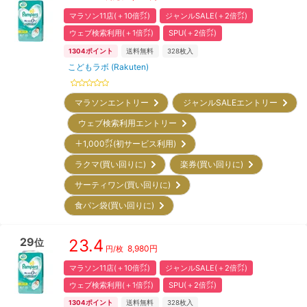
マラソン11店(＋10倍㌽)
ジャンルSALE(＋2倍㌽)
ウェブ検索利用(＋1倍㌽)
SPU(＋2倍㌽)
1304
ポイント
送料無料
328
枚入
こどもラボ (Rakuten)
マラソンエントリー
ジャンルSALEエントリー
ウェブ検索利用エントリー
＋1,000㌽(初サービス利用)
ラクマ(買い回りに)
楽券(買い回りに)
サーティワン(買い回りに)
食パン袋(買い回りに)
29
23.4
位
8,980
円
円/枚
マラソン11店(＋10倍㌽)
ジャンルSALE(＋2倍㌽)
ウェブ検索利用(＋1倍㌽)
SPU(＋2倍㌽)
1304
ポイント
送料無料
328
枚入