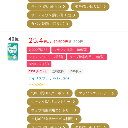
ラクマ(買い回りに)
楽券(買い回りに)
サーティワン(買い回りに)
食パン袋(買い回りに)
46
25.4
位
49,600
円
51,600円
円/枚
2,000円OFF
マラソン11店(＋10倍㌽)
ジャンルSALE(＋2倍㌽)
ウェブ検索利用(＋1倍㌽)
SPU(＋2倍㌽)
6932
ポイント
送料無料
1680
枚入
アイリスプラザ (Rakuten)
2,000円OFFクーポン
マラソンエントリー
ジャンルSALEエントリー
ウェブ検索利用エントリー
＋1,000㌽(初サービス利用)
ラクマ(買い回りに)
楽券(買い回りに)