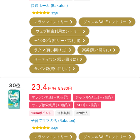
快適ホーム (Rakuten)
32
件
マラソンエントリー
ジャンルSALEエントリー
ウェブ検索利用エントリー
＋1,000㌽(初サービス利用)
ラクマ(買い回りに)
楽券(買い回りに)
サーティワン(買い回りに)
食パン袋(買い回りに)
30
23.4
位
8,980
円
円/枚
マラソン11店(＋10倍㌽)
ジャンルSALE(＋2倍㌽)
ウェブ検索利用(＋1倍㌽)
SPU(＋2倍㌽)
1304
ポイント
送料無料
328
枚入
子育てママの店 (Rakuten)
64
件
マラソンエントリー
ジャンルSALEエントリー