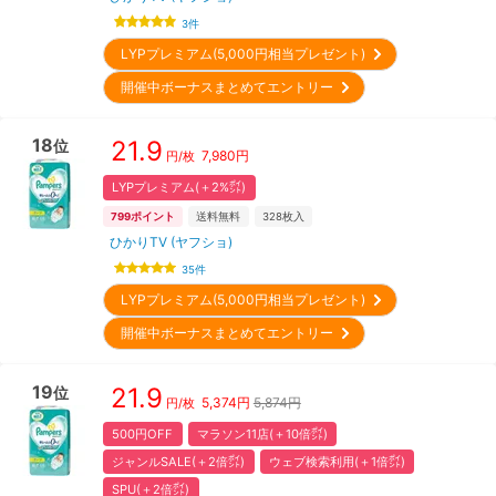
3
件
LYPプレミアム(5,000円相当プレゼント)
開催中ボーナスまとめてエントリー
18
21.9
位
7,980
円
円/枚
LYPプレミアム(＋2%㌽)
799
ポイント
送料無料
328
枚入
ひかりTV (ヤフショ)
35
件
LYPプレミアム(5,000円相当プレゼント)
開催中ボーナスまとめてエントリー
19
21.9
位
5,374
円
5,874円
円/枚
500円OFF
マラソン11店(＋10倍㌽)
ジャンルSALE(＋2倍㌽)
ウェブ検索利用(＋1倍㌽)
SPU(＋2倍㌽)