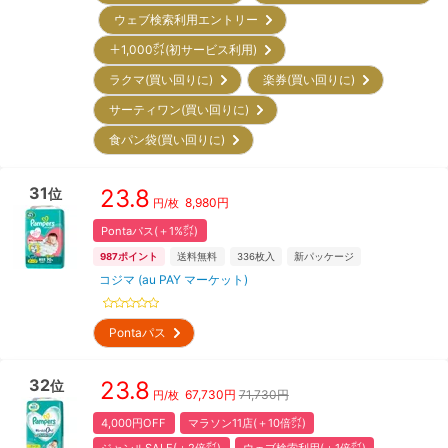
ウェブ検索利用エントリー
＋1,000㌽(初サービス利用)
ラクマ(買い回りに)
楽券(買い回りに)
サーティワン(買い回りに)
食パン袋(買い回りに)
31
23.8
位
8,980
円
円/枚
Pontaパス(＋1%㌽)
987
ポイント
送料無料
336
枚入
新パッケージ
コジマ (au PAY マーケット)
Pontaパス
32
23.8
位
67,730
円
71,730円
円/枚
4,000円OFF
マラソン11店(＋10倍㌽)