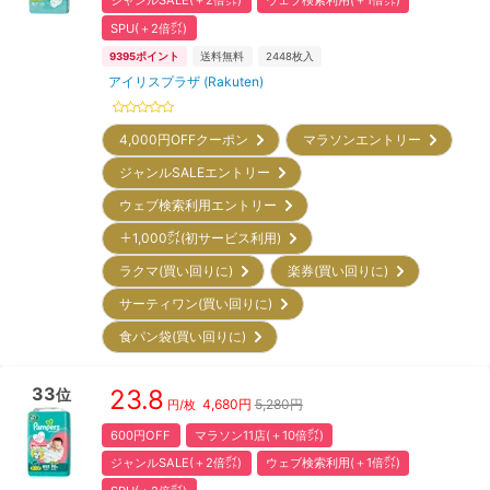
ジャンルSALE(＋2倍㌽)
ウェブ検索利用(＋1倍㌽)
SPU(＋2倍㌽)
9395
ポイント
送料無料
2448
枚入
アイリスプラザ (Rakuten)
4,000円OFFクーポン
マラソンエントリー
ジャンルSALEエントリー
ウェブ検索利用エントリー
＋1,000㌽(初サービス利用)
ラクマ(買い回りに)
楽券(買い回りに)
サーティワン(買い回りに)
食パン袋(買い回りに)
33
23.8
位
4,680
円
5,280円
円/枚
600円OFF
マラソン11店(＋10倍㌽)
ジャンルSALE(＋2倍㌽)
ウェブ検索利用(＋1倍㌽)