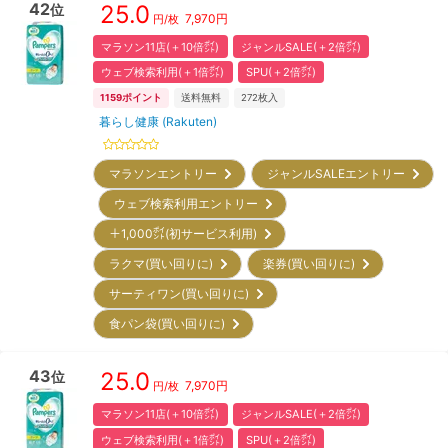
42
25.0
位
7,970
円
円/枚
マラソン11店(＋10倍㌽)
ジャンルSALE(＋2倍㌽)
ウェブ検索利用(＋1倍㌽)
SPU(＋2倍㌽)
1159
ポイント
送料無料
272
枚入
暮らし健康 (Rakuten)
マラソンエントリー
ジャンルSALEエントリー
ウェブ検索利用エントリー
＋1,000㌽(初サービス利用)
ラクマ(買い回りに)
楽券(買い回りに)
サーティワン(買い回りに)
食パン袋(買い回りに)
43
25.0
位
7,970
円
円/枚
マラソン11店(＋10倍㌽)
ジャンルSALE(＋2倍㌽)
ウェブ検索利用(＋1倍㌽)
SPU(＋2倍㌽)