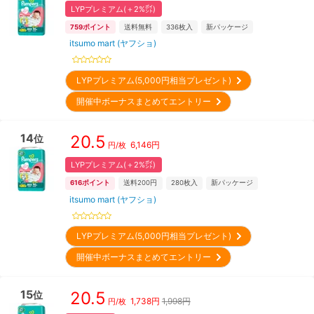
LYPプレミアム(＋2%㌽)
759
ポイント
送料無料
336
枚入
新パッケージ
itsumo mart (ヤフショ)
LYPプレミアム(5,000円相当プレゼント)
開催中ボーナスまとめてエントリー
14
20.5
位
6,146
円
円/枚
LYPプレミアム(＋2%㌽)
616
ポイント
送料200円
280
枚入
新パッケージ
itsumo mart (ヤフショ)
LYPプレミアム(5,000円相当プレゼント)
開催中ボーナスまとめてエントリー
15
20.5
位
1,738
円
1,998円
円/枚