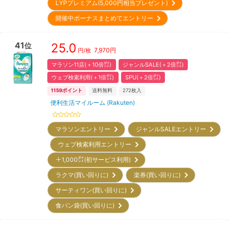
LYPプレミアム(5,000円相当プレゼント)
開催中ボーナスまとめてエントリー
41
25.0
位
7,970
円
円/枚
マラソン11店(＋10倍㌽)
ジャンルSALE(＋2倍㌽)
ウェブ検索利用(＋1倍㌽)
SPU(＋2倍㌽)
1159
ポイント
送料無料
272
枚入
便利生活マイルーム (Rakuten)
マラソンエントリー
ジャンルSALEエントリー
ウェブ検索利用エントリー
＋1,000㌽(初サービス利用)
ラクマ(買い回りに)
楽券(買い回りに)
サーティワン(買い回りに)
食パン袋(買い回りに)