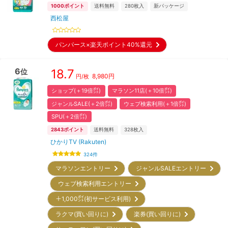
1000
ポイント
送料無料
280
枚入
新パッケージ
西松屋
パンパース×楽天ポイント40%還元
6
18.7
位
8,980
円
円/枚
ショップ(＋19倍㌽)
マラソン11店(＋10倍㌽)
ジャンルSALE(＋2倍㌽)
ウェブ検索利用(＋1倍㌽)
SPU(＋2倍㌽)
2843
ポイント
送料無料
328
枚入
ひかりTV (Rakuten)
324
件
マラソンエントリー
ジャンルSALEエントリー
ウェブ検索利用エントリー
＋1,000㌽(初サービス利用)
ラクマ(買い回りに)
楽券(買い回りに)