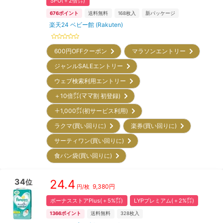
SPU(＋2倍㌽)
676
ポイント
送料無料
168
枚入
新パッケージ
楽天24 ベビー館 (Rakuten)
600円OFFクーポン
マラソンエントリー
ジャンルSALEエントリー
ウェブ検索利用エントリー
＋10倍㌽(ママ割 初登録)
＋1,000㌽(初サービス利用)
ラクマ(買い回りに)
楽券(買い回りに)
サーティワン(買い回りに)
食パン袋(買い回りに)
34
24.4
位
9,380
円
円/枚
ボーナスストアPlus(＋5%㌽)
LYPプレミアム(＋2%㌽)
1366
ポイント
送料無料
328
枚入