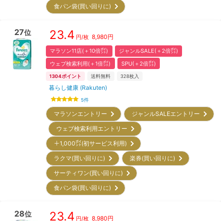
食パン袋(買い回りに)
27
23.4
位
8,980
円
円/枚
マラソン11店(＋10倍㌽)
ジャンルSALE(＋2倍㌽)
ウェブ検索利用(＋1倍㌽)
SPU(＋2倍㌽)
1304
ポイント
送料無料
328
枚入
暮らし健康 (Rakuten)
5
件
マラソンエントリー
ジャンルSALEエントリー
ウェブ検索利用エントリー
＋1,000㌽(初サービス利用)
ラクマ(買い回りに)
楽券(買い回りに)
サーティワン(買い回りに)
食パン袋(買い回りに)
28
23.4
位
8,980
円
円/枚