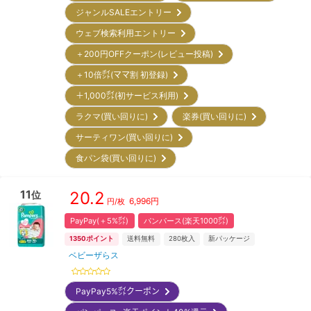
ジャンルSALEエントリー
ウェブ検索利用エントリー
＋200円OFFクーポン(レビュー投稿)
＋10倍㌽(ママ割 初登録)
＋1,000㌽(初サービス利用)
ラクマ(買い回りに)
楽券(買い回りに)
サーティワン(買い回りに)
食パン袋(買い回りに)
11
20.2
位
6,996
円
円/枚
PayPay(＋5%㌽)
パンパース(楽天1000㌽)
1350
ポイント
送料無料
280
枚入
新パッケージ
ベビーザらス
PayPay5%㌽クーポン