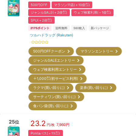
500円OFF
マラソン11店(＋10倍㌽)
ジャンルSALE(＋2倍㌽)
ウェブ検索利用(＋1倍㌽)
SPU(＋2倍㌽)
2175
ポイント
送料無料
560
枚入
新パッケージ
ツルハドラッグ (Rakuten)
500円OFFクーポン
マラソンエントリー
ジャンルSALEエントリー
ウェブ検索利用エントリー
＋1,000㌽(初サービス利用)
ラクマ(買い回りに)
楽券(買い回りに)
サーティワン(買い回りに)
食パン袋(買い回りに)
25
23.2
位
7,960
円
円/枚
Pontaパス(＋1%㌽)