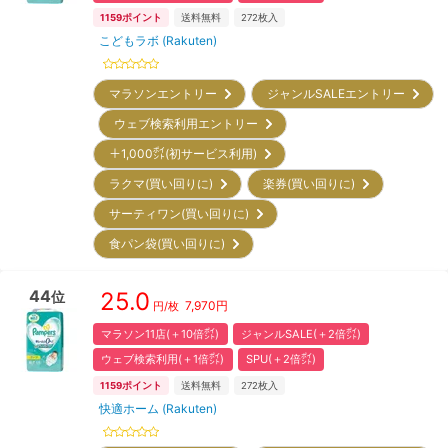
1159
ポイント
送料無料
272
枚入
こどもラボ (Rakuten)
マラソンエントリー
ジャンルSALEエントリー
ウェブ検索利用エントリー
＋1,000㌽(初サービス利用)
ラクマ(買い回りに)
楽券(買い回りに)
サーティワン(買い回りに)
食パン袋(買い回りに)
44
25.0
位
7,970
円
円/枚
マラソン11店(＋10倍㌽)
ジャンルSALE(＋2倍㌽)
ウェブ検索利用(＋1倍㌽)
SPU(＋2倍㌽)
1159
ポイント
送料無料
272
枚入
快適ホーム (Rakuten)