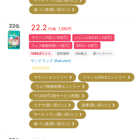
サーティワン(買い回りに)
食パン袋(買い回りに)
22
22.2
位
7,280
円
円/枚
マラソン11店(＋10倍㌽)
ジャンルSALE(＋2倍㌽)
ウェブ検索利用(＋1倍㌽)
SPU(＋2倍㌽)
1062
ポイント
送料無料
280
枚入
新パッケージ
サンドラッグ (Rakuten)
マラソンエントリー
ジャンルSALEエントリー
ウェブ検索利用エントリー
＋1,000㌽(初サービス利用)
ラクマ(買い回りに)
楽券(買い回りに)
サーティワン(買い回りに)
食パン袋(買い回りに)