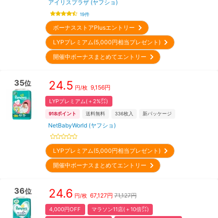
アイリスプラザ (ヤフショ)
19
件
ボーナスストアPlusエントリー
LYPプレミアム(5,000円相当プレゼント)
開催中ボーナスまとめてエントリー
35
24.5
位
9,156
円
円/枚
LYPプレミアム(＋2%㌽)
918
ポイント
送料無料
336
枚入
新パッケージ
NetBabyWorld (ヤフショ)
LYPプレミアム(5,000円相当プレゼント)
開催中ボーナスまとめてエントリー
36
24.6
位
67,127
円
71,127円
円/枚
4,000円OFF
マラソン11店(＋10倍㌽)