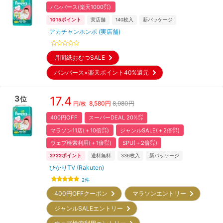
パンパース(楽天1000㌽)
1015
ポイント
実店舗
140
枚入
新パッケージ
アカチャンホンポ (実店舗)
月間紙おむつSALE
パンパース×楽天ポイント40%還元
3
17.4
位
8,580
円
8,980円
円/枚
400円OFF
スーパーDEAL 20%㌽
マラソン11店(＋10倍㌽)
ジャンルSALE(＋2倍㌽)
ウェブ検索利用(＋1倍㌽)
SPU(＋2倍㌽)
2722
ポイント
送料無料
336
枚入
新パッケージ
ひかりTV (Rakuten)
2
件
400円OFFクーポン
マラソンエントリー
ジャンルSALEエントリー