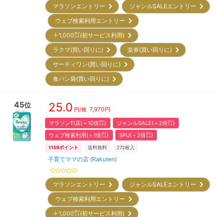
マラソンエントリー
ジャンルSALEエントリー
ウェブ検索利用エントリー
＋1,000㌽(初サービス利用)
ラクマ(買い回りに)
楽券(買い回りに)
サーティワン(買い回りに)
食パン袋(買い回りに)
45
25.0
位
7,970
円
円/枚
マラソン11店(＋10倍㌽)
ジャンルSALE(＋2倍㌽)
ウェブ検索利用(＋1倍㌽)
SPU(＋2倍㌽)
1159
ポイント
送料無料
272
枚入
子育てママの店 (Rakuten)
マラソンエントリー
ジャンルSALEエントリー
ウェブ検索利用エントリー
＋1,000㌽(初サービス利用)