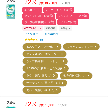
23
22.9
位
81,250
円
85,250円
円/枚
4,000円OFF
スーパーDEAL 45%㌽
マラソン11店(＋10倍㌽)
ジャンルSALE(＋2倍㌽)
ウェブ検索利用(＋1倍㌽)
SPU(＋2倍㌽)
43755
ポイント
送料無料
1640
枚入
アイリスプラザ (Rakuten)
2
件
4,000円OFFクーポン
マラソンエントリー
ジャンルSALEエントリー
ウェブ検索利用エントリー
＋1,000㌽(初サービス利用)
ラクマ(買い回りに)
楽券(買い回りに)
サーティワン(買い回りに)
食パン袋(買い回りに)
24
22.9
位
15,000
円
15,500円
円/枚