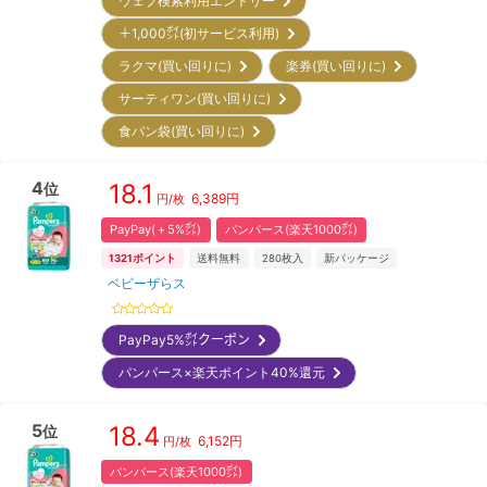
ウェブ検索利用エントリー
＋1,000㌽(初サービス利用)
ラクマ(買い回りに)
楽券(買い回りに)
サーティワン(買い回りに)
食パン袋(買い回りに)
4
18.1
位
6,389
円
円/枚
PayPay(＋5%㌽)
パンパース(楽天1000㌽)
1321
ポイント
送料無料
280
枚入
新パッケージ
ベビーザらス
PayPay5%㌽クーポン
パンパース×楽天ポイント40%還元
5
18.4
位
6,152
円
円/枚
パンパース(楽天1000㌽)