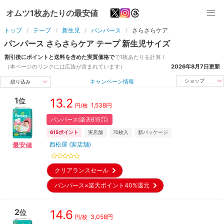
オムツ1枚あたりの最安値
トップ
テープ
新生児
パンパース
さらさらケア
パンパース
さらさらケア
テープ
新生児
サイズ
割引後にポイントと送料を含めた実質価格で
で1枚あたりを計算！
（本ページのリンクには広告が含まれています）
2026年8月7日
更新
キャンペーン情報
ショップ
絞り込み
1
13.2
位
1,538
円
円/枚
パンパース(楽天615㌽)
615
ポイント
実店舗
70
枚入
新パッケージ
西松屋 (実店舗)
最安値
クリアランスセール
パンパース×楽天ポイント40%還元
2
14.6
位
3,058
円
円/枚