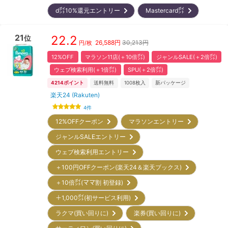
d㌽10%還元エントリー
Mastercard㌽
21
22.2
位
26,588
円
30,213円
円/枚
12%OFF
マラソン11店(＋10倍㌽)
ジャンルSALE(＋2倍㌽)
ウェブ検索利用(＋1倍㌽)
SPU(＋2倍㌽)
4214
ポイント
送料無料
1008
枚入
新パッケージ
楽天24 (Rakuten)
4
件
12%OFFクーポン
マラソンエントリー
ジャンルSALEエントリー
ウェブ検索利用エントリー
＋100円OFFクーポン(楽天24＆楽天ブックス)
＋10倍㌽(ママ割 初登録)
＋1,000㌽(初サービス利用)
ラクマ(買い回りに)
楽券(買い回りに)