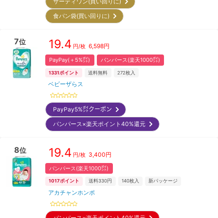
サーティワン(買い回りに)
食パン袋(買い回りに)
7
19.4
位
6,598
円
円/枚
PayPay(＋5%㌽)
パンパース(楽天1000㌽)
1331
ポイント
送料無料
272
枚入
ベビーザらス
PayPay5%㌽クーポン
パンパース×楽天ポイント40%還元
8
19.4
位
3,400
円
円/枚
パンパース(楽天1000㌽)
1017
ポイント
送料330円
140
枚入
新パッケージ
アカチャンホンポ
パンパース×楽天ポイント40%還元