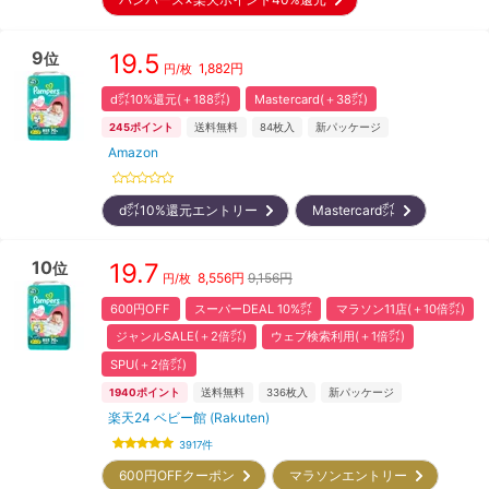
9
19.5
位
1,882
円
円/枚
d㌽10%還元(＋188㌽)
Mastercard(＋38㌽)
245
ポイント
送料無料
84
枚入
新パッケージ
Amazon
d㌽10%還元エントリー
Mastercard㌽
10
19.7
位
8,556
円
9,156円
円/枚
600円OFF
スーパーDEAL 10%㌽
マラソン11店(＋10倍㌽)
ジャンルSALE(＋2倍㌽)
ウェブ検索利用(＋1倍㌽)
SPU(＋2倍㌽)
1940
ポイント
送料無料
336
枚入
新パッケージ
楽天24 ベビー館 (Rakuten)
3917
件
600円OFFクーポン
マラソンエントリー