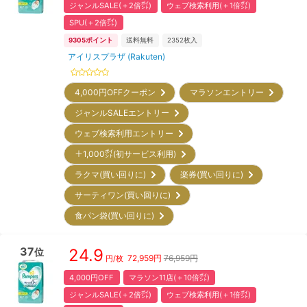
ジャンルSALE(＋2倍㌽)
ウェブ検索利用(＋1倍㌽)
SPU(＋2倍㌽)
9305
ポイント
送料無料
2352
枚入
アイリスプラザ (Rakuten)
4,000円OFFクーポン
マラソンエントリー
ジャンルSALEエントリー
ウェブ検索利用エントリー
＋1,000㌽(初サービス利用)
ラクマ(買い回りに)
楽券(買い回りに)
サーティワン(買い回りに)
食パン袋(買い回りに)
37
24.9
位
72,959
円
76,959円
円/枚
4,000円OFF
マラソン11店(＋10倍㌽)
ジャンルSALE(＋2倍㌽)
ウェブ検索利用(＋1倍㌽)