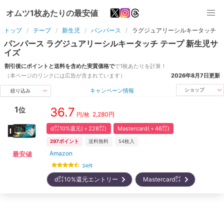
オムツ1枚あたりの最安値
トップ
テープ
新生児
パンパース
ラグジュアリーシルキータッチ
パンパース
ラグジュアリーシルキータッチ
テープ
新生児
サ
イズ
割引後にポイントと送料を含めた実質価格で
で1枚あたりを計算！
（本ページのリンクには広告が含まれています）
2026年8月7日
更新
キャンペーン情報
ショップ
絞り込み
1
36.7
位
2,280
円
円/枚
d㌽10%還元(＋228㌽)
Mastercard(＋46㌽)
297
ポイント
送料無料
54
枚入
Amazon
最安値
34
件
d㌽10%還元エントリー
Mastercard㌽