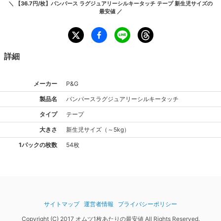
＼
【36.7円/枚】パンパース ラグジュアリーシルキータッチ テープ 新生児サイズ
の
最安値 ／
詳細
メーカー
P&G
製品名
パンパース
ラグジュアリーシルキータッチ
タイプ
テープ
大きさ
新生児
サイズ
（
～5kg
）
1パックの枚数
54枚
サイトマップ
運営者情報
プライバシーポリシー
Copyright (C) 2017 オムツ1枚あたりの最安値 All Rights Reserved.