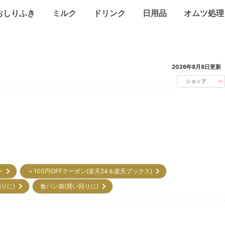
おしりふき
ミルク
ドリンク
日用品
オムツ処理
2026年8月8日
更新
ショップ
リー
＋100円OFFクーポン(楽天24＆楽天ブックス)
回りに)
食パン袋(買い回りに)