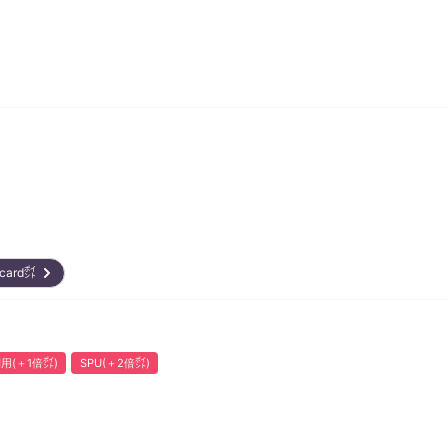
rcard㌽
用(＋1倍㌽)
SPU(＋2倍㌽)