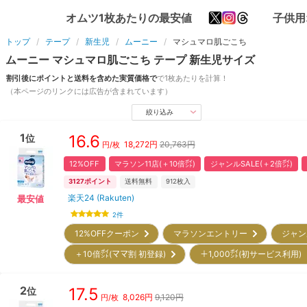
オムツ1枚あたりの最安値
子供用
トップ
テープ
新生児
ムーニー
マシュマロ肌ごこち
ムーニー
マシュマロ肌ごこち
テープ
新生児
サイズ
割引後にポイントと送料を含めた実質価格で
で1枚あたりを計算！
（本ページのリンクには広告が含まれています）
絞り込み
1
16.6
位
18,272
円
20,763円
円/枚
12%OFF
マラソン11店(＋10倍㌽)
ジャンルSALE(＋2倍㌽)
3127
ポイント
送料無料
912
枚入
楽天24 (Rakuten)
最安値
2
件
12%OFFクーポン
マラソンエントリー
ジャン
＋10倍㌽(ママ割 初登録)
＋1,000㌽(初サービス利用
2
17.5
位
8,026
円
9,120円
円/枚