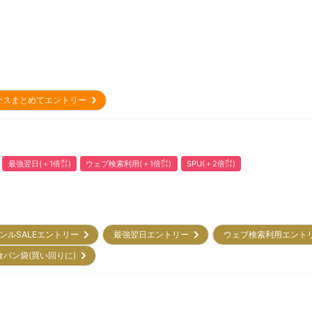
ナスまとめてエントリー
最強翌日(＋1倍㌽)
ウェブ検索利用(＋1倍㌽)
SPU(＋2倍㌽)
ンルSALEエントリー
最強翌日エントリー
ウェブ検索利用エン
食パン袋(買い回りに)