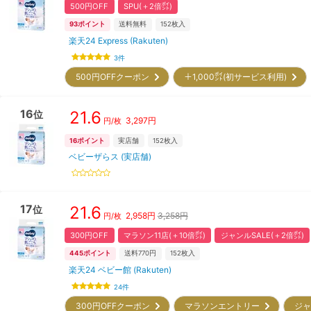
500円OFF
SPU(＋2倍㌽)
93
ポイント
送料無料
152
枚入
楽天24 Express (Rakuten)
3
件
500円OFFクーポン
＋1,000㌽(初サービス利用)
16
21.6
位
3,297
円
円/枚
16
ポイント
実店舗
152
枚入
ベビーザらス (実店舗)
17
21.6
位
2,958
円
3,258円
円/枚
300円OFF
マラソン11店(＋10倍㌽)
ジャンルSALE(＋2倍㌽)
445
ポイント
送料770円
152
枚入
楽天24 ベビー館 (Rakuten)
24
件
300円OFFクーポン
マラソンエントリー
ジャ