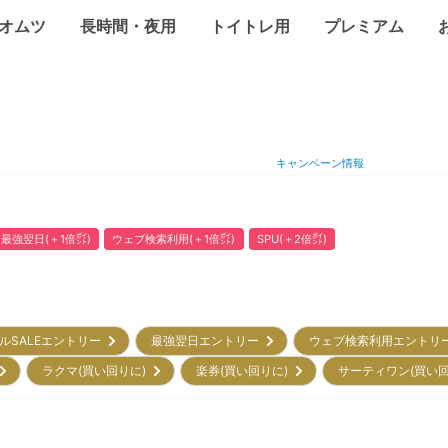
オムツ
長時間・夜用
トイトレ用
プレミアム
キャンペーン情報
最強翌日(＋1倍㌽)
ウェブ検索利用(＋1倍㌽)
SPU(＋2倍㌽)
ルSALEエントリー
最強翌日エントリー
ウェブ検索利用エント
)
ラクマ(買い回りに)
楽券(買い回りに)
サーティワン(買い