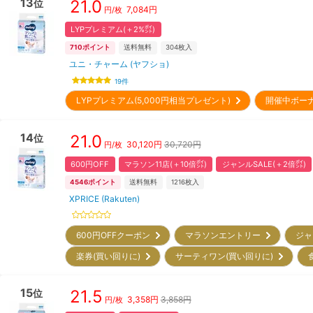
13
21.0
位
7,084
円
円/枚
LYPプレミアム(＋2%㌽)
710
ポイント
送料無料
304
枚入
ユニ・チャーム (ヤフショ)
19
件
LYPプレミアム(5,000円相当プレゼント)
開催中ボー
14
21.0
位
30,120
円
30,720円
円/枚
600円OFF
マラソン11店(＋10倍㌽)
ジャンルSALE(＋2倍㌽)
4546
ポイント
送料無料
1216
枚入
XPRICE (Rakuten)
600円OFFクーポン
マラソンエントリー
ジャ
楽券(買い回りに)
サーティワン(買い回りに)
15
21.5
位
3,358
円
3,858円
円/枚