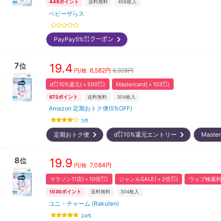
446
ポイント
送料無料
456
枚入
ベビーザらス
PayPay5%㌽クーポン
7
19.4
位
6,582
円
6,928円
円/枚
d㌽10%還元(＋500㌽)
Mastercard(＋103㌽)
672
ポイント
送料無料
304
枚入
Amazon 定期おトク便(5%OFF)
2
件
定期おトク便
d㌽10%還元エントリー
Maste
8
19.9
位
7,084
円
円/枚
マラソン11店(＋10倍㌽)
ジャンルSALE(＋2倍㌽)
ウェブ検索利
1030
ポイント
送料無料
304
枚入
ユニ・チャーム (Rakuten)
24
件