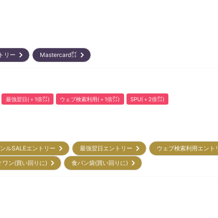
ントリー
Mastercard㌽
最強翌日(＋1倍㌽)
ウェブ検索利用(＋1倍㌽)
SPU(＋2倍㌽)
ンルSALEエントリー
最強翌日エントリー
ウェブ検索利用エン
ィワン(買い回りに)
食パン袋(買い回りに)