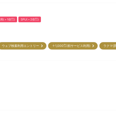
用(＋1倍㌽)
SPU(＋2倍㌽)
ウェブ検索利用エントリー
＋1,000㌽(初サービス利用)
ラクマ(