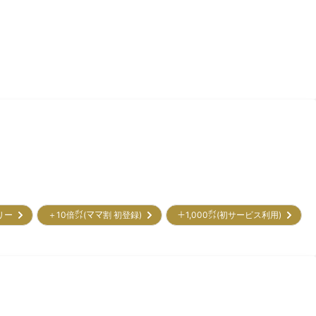
トリー
＋10倍㌽(ママ割 初登録)
＋1,000㌽(初サービス利用)