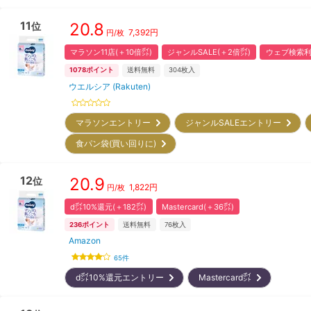
11
20.8
位
7,392
円
円/枚
マラソン11店(＋10倍㌽)
ジャンルSALE(＋2倍㌽)
ウェブ検索利
1078
ポイント
送料無料
304
枚入
ウエルシア (Rakuten)
マラソンエントリー
ジャンルSALEエントリー
食パン袋(買い回りに)
12
20.9
位
1,822
円
円/枚
d㌽10%還元(＋182㌽)
Mastercard(＋36㌽)
236
ポイント
送料無料
76
枚入
Amazon
65
件
d㌽10%還元エントリー
Mastercard㌽