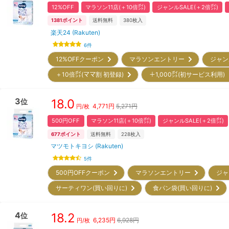
12%OFF
マラソン11店(＋10倍㌽)
ジャンルSALE(＋2倍㌽)
1381
ポイント
送料無料
380
枚入
楽天24 (Rakuten)
6
件
12%OFFクーポン
マラソンエントリー
ジャン
＋10倍㌽(ママ割 初登録)
＋1,000㌽(初サービス利用
3
18.0
位
4,771
円
5,271円
円/枚
500円OFF
マラソン11店(＋10倍㌽)
ジャンルSALE(＋2倍㌽)
677
ポイント
送料無料
228
枚入
マツモトキヨシ (Rakuten)
5
件
500円OFFクーポン
マラソンエントリー
ジャ
サーティワン(買い回りに)
食パン袋(買い回りに)
4
18.2
位
6,235
円
6,928円
円/枚