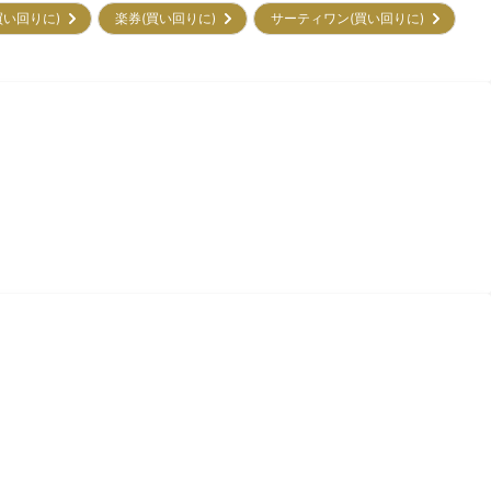
買い回りに)
楽券(買い回りに)
サーティワン(買い回りに)