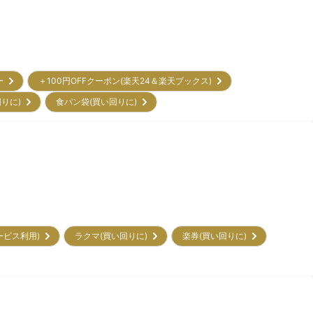
リー
＋100円OFFクーポン(楽天24＆楽天ブックス)
回りに)
食パン袋(買い回りに)
サービス利用)
ラクマ(買い回りに)
楽券(買い回りに)