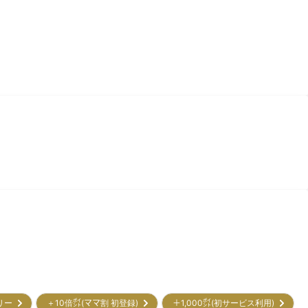
トリー
＋10倍㌽(ママ割 初登録)
＋1,000㌽(初サービス利用)