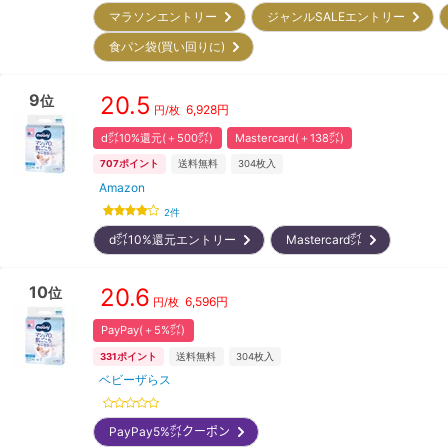
マラソンエントリー
ジャンルSALEエントリー
食パン袋(買い回りに)
9
20.5
位
6,928
円
円/枚
d㌽10%還元(＋500㌽)
Mastercard(＋138㌽)
707
ポイント
送料無料
304
枚入
Amazon
2
件
d㌽10%還元エントリー
Mastercard㌽
10
20.6
位
6,596
円
円/枚
PayPay(＋5%㌽)
331
ポイント
送料無料
304
枚入
ベビーザらス
PayPay5%㌽クーポン