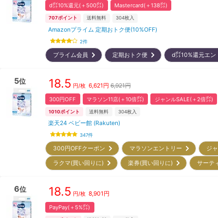
d㌽10%還元(＋500㌽)
Mastercard(＋138㌽)
707
ポイント
送料無料
304
枚入
Amazonプライム 定期おトク便(10%OFF)
2
件
プライム会員
定期おトク便
d㌽10%還元エ
5
18.5
位
6,621
円
6,921円
円/枚
300円OFF
マラソン11店(＋10倍㌽)
ジャンルSALE(＋2倍㌽)
1010
ポイント
送料無料
304
枚入
楽天24 ベビー館 (Rakuten)
347
件
300円OFFクーポン
マラソンエントリー
ジャ
ラクマ(買い回りに)
楽券(買い回りに)
サーテ
6
18.5
位
8,901
円
円/枚
PayPay(＋5%㌽)