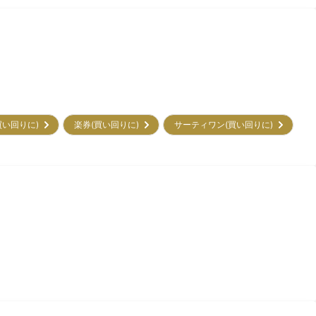
買い回りに)
楽券(買い回りに)
サーティワン(買い回りに)