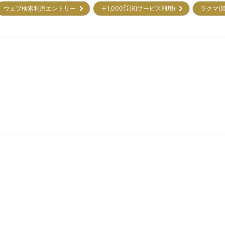
ウェブ検索利用エントリー
＋1,000㌽(初サービス利用)
ラクマ(