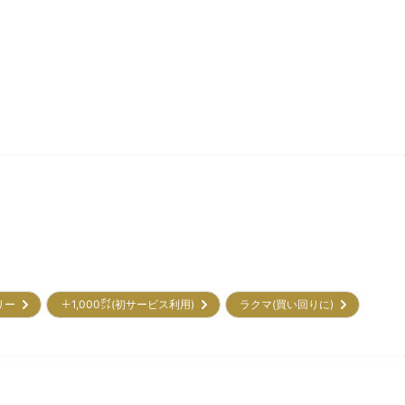
トリー
＋1,000㌽(初サービス利用)
ラクマ(買い回りに)