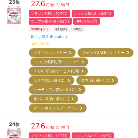
23
27.6
位
2,180
円
円/枚
マラソン11店(＋10倍㌽)
ジャンルSALE(＋2倍㌽)
ウェブ検索利用(＋1倍㌽)
SPU(＋2倍㌽)
306
ポイント
送料無料
68
枚入
暮らし健康 (Rakuten)
マラソンエントリー
ジャンルSALEエントリー
ウェブ検索利用エントリー
＋1,000㌽(初サービス利用)
ラクマ(買い回りに)
楽券(買い回りに)
サーティワン(買い回りに)
食パン袋(買い回りに)
グーンポイントプログラム
24
27.6
位
2,180
円
円/枚
マラソン11店(＋10倍㌽)
ジャンルSALE(＋2倍㌽)