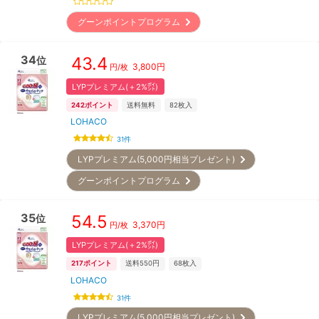
グーンポイントプログラム
34
43.4
位
3,800
円
円/枚
LYPプレミアム(＋2%㌽)
242
ポイント
送料無料
82
枚入
LOHACO
31
件
LYPプレミアム(5,000円相当プレゼント)
グーンポイントプログラム
35
54.5
位
3,370
円
円/枚
LYPプレミアム(＋2%㌽)
217
ポイント
送料550円
68
枚入
LOHACO
31
件
LYPプレミアム(5,000円相当プレゼント)