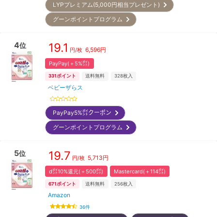
LYPプレミアム(5,000円相当プレゼント)
グーンポイントプログラム
4
19.1
位
6,596
円
円/枚
PayPay(＋5%㌽)
331
ポイント
送料無料
328
枚入
ベビーザらス
PayPay5%㌽クーポン
グーンポイントプログラム
5
19.7
位
5,713
円
円/枚
d㌽10%還元(＋500㌽)
Mastercard(＋114㌽)
671
ポイント
送料無料
256
枚入
Amazon
36
件