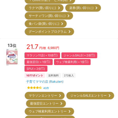
ラクマ(買い回りに)
楽券(買い回りに)
サーティワン(買い回りに)
食パン袋(買い回りに)
グーンポイントプログラム
13
21.7
位
6,980
円
円/枚
マラソン11店(＋10倍㌽)
ジャンルSALE(＋2倍㌽)
最強翌日(＋1倍㌽)
ウェブ検索利用(＋1倍㌽)
SPU(＋2倍㌽)
1077
ポイント
送料無料
272
枚入
子育てママの店 (Rakuten)
40
件
マラソンエントリー
ジャンルSALEエントリー
最強翌日エントリー
ウェブ検索利用エントリー