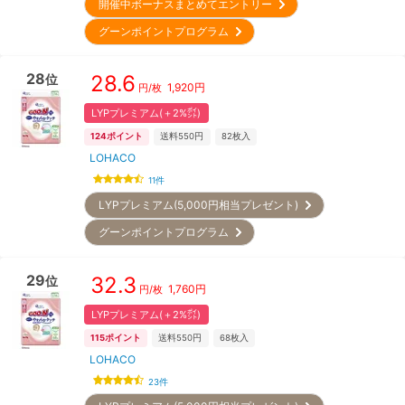
開催中ボーナスまとめてエントリー
グーンポイントプログラム
28
28.6
位
1,920
円
円/枚
LYPプレミアム(＋2%㌽)
124
ポイント
送料550円
82
枚入
LOHACO
11
件
LYPプレミアム(5,000円相当プレゼント)
グーンポイントプログラム
29
32.3
位
1,760
円
円/枚
LYPプレミアム(＋2%㌽)
115
ポイント
送料550円
68
枚入
LOHACO
23
件