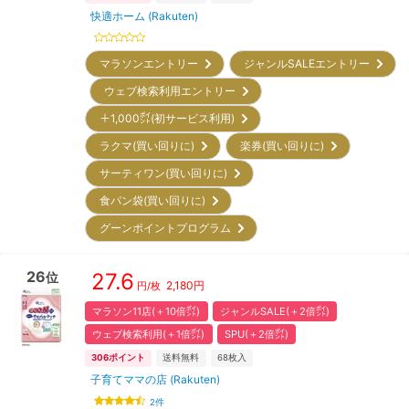
快適ホーム (Rakuten)
マラソンエントリー
ジャンルSALEエントリー
ウェブ検索利用エントリー
＋1,000㌽(初サービス利用)
ラクマ(買い回りに)
楽券(買い回りに)
サーティワン(買い回りに)
食パン袋(買い回りに)
グーンポイントプログラム
26
27.6
位
2,180
円
円/枚
マラソン11店(＋10倍㌽)
ジャンルSALE(＋2倍㌽)
ウェブ検索利用(＋1倍㌽)
SPU(＋2倍㌽)
306
ポイント
送料無料
68
枚入
子育てママの店 (Rakuten)
2
件