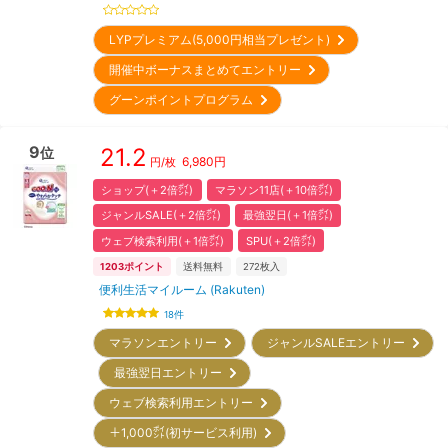
LYPプレミアム(5,000円相当プレゼント)
開催中ボーナスまとめてエントリー
グーンポイントプログラム
9
21.2
位
6,980
円
円/枚
ショップ(＋2倍㌽)
マラソン11店(＋10倍㌽)
ジャンルSALE(＋2倍㌽)
最強翌日(＋1倍㌽)
ウェブ検索利用(＋1倍㌽)
SPU(＋2倍㌽)
1203
ポイント
送料無料
272
枚入
便利生活マイルーム (Rakuten)
18
件
マラソンエントリー
ジャンルSALEエントリー
最強翌日エントリー
ウェブ検索利用エントリー
＋1,000㌽(初サービス利用)