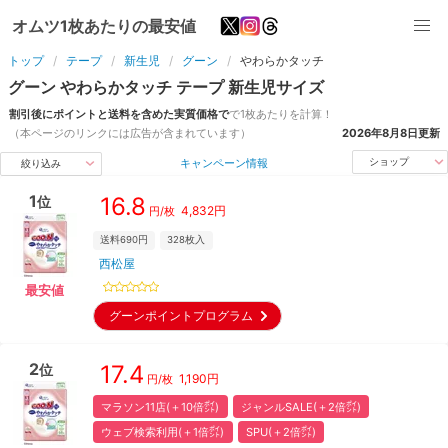
オムツ1枚あたりの最安値
トップ
テープ
新生児
グーン
やわらかタッチ
グーン
やわらかタッチ
テープ
新生児
サイズ
割引後にポイントと送料を含めた実質価格で
で1枚あたりを計算！
（本ページのリンクには広告が含まれています）
2026年8月8日
更新
キャンペーン情報
ショップ
絞り込み
1
16.8
位
4,832
円
円/枚
送料690円
328
枚入
西松屋
最安値
グーンポイントプログラム
2
17.4
位
1,190
円
円/枚
マラソン11店(＋10倍㌽)
ジャンルSALE(＋2倍㌽)
ウェブ検索利用(＋1倍㌽)
SPU(＋2倍㌽)