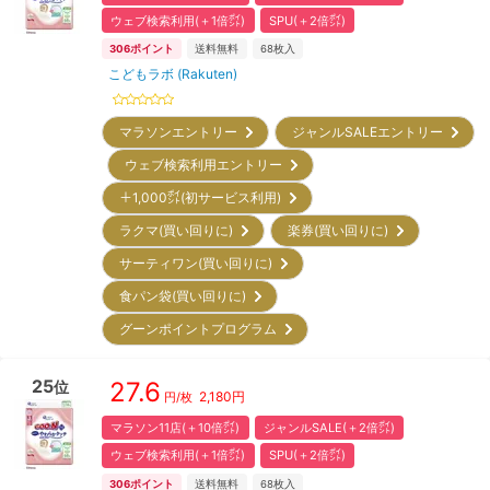
ウェブ検索利用(＋1倍㌽)
SPU(＋2倍㌽)
306
ポイント
送料無料
68
枚入
こどもラボ (Rakuten)
マラソンエントリー
ジャンルSALEエントリー
ウェブ検索利用エントリー
＋1,000㌽(初サービス利用)
ラクマ(買い回りに)
楽券(買い回りに)
サーティワン(買い回りに)
食パン袋(買い回りに)
グーンポイントプログラム
25
27.6
位
2,180
円
円/枚
マラソン11店(＋10倍㌽)
ジャンルSALE(＋2倍㌽)
ウェブ検索利用(＋1倍㌽)
SPU(＋2倍㌽)
306
ポイント
送料無料
68
枚入