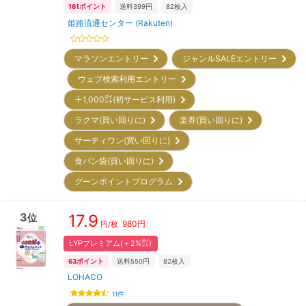
161
ポイント
送料399円
82
枚入
姫路流通センター (Rakuten)
マラソンエントリー
ジャンルSALEエントリー
ウェブ検索利用エントリー
＋1,000㌽(初サービス利用)
ラクマ(買い回りに)
楽券(買い回りに)
サーティワン(買い回りに)
食パン袋(買い回りに)
グーンポイントプログラム
3
17.9
位
980
円
円/枚
LYPプレミアム(＋2%㌽)
63
ポイント
送料550円
82
枚入
LOHACO
11
件