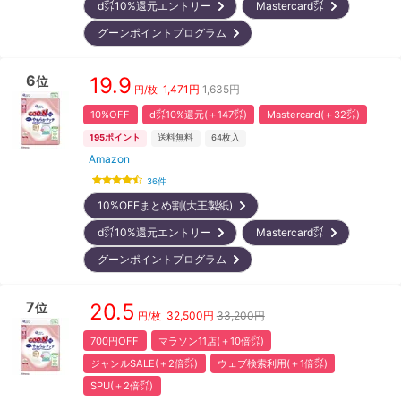
d㌽10%還元エントリー
Mastercard㌽
グーンポイントプログラム
6
19.9
位
1,471
円
1,635円
円/枚
10%OFF
d㌽10%還元(＋147㌽)
Mastercard(＋32㌽)
195
ポイント
送料無料
64
枚入
Amazon
36
件
10%OFFまとめ割(大王製紙)
d㌽10%還元エントリー
Mastercard㌽
グーンポイントプログラム
7
20.5
位
32,500
円
33,200円
円/枚
700円OFF
マラソン11店(＋10倍㌽)
ジャンルSALE(＋2倍㌽)
ウェブ検索利用(＋1倍㌽)
SPU(＋2倍㌽)