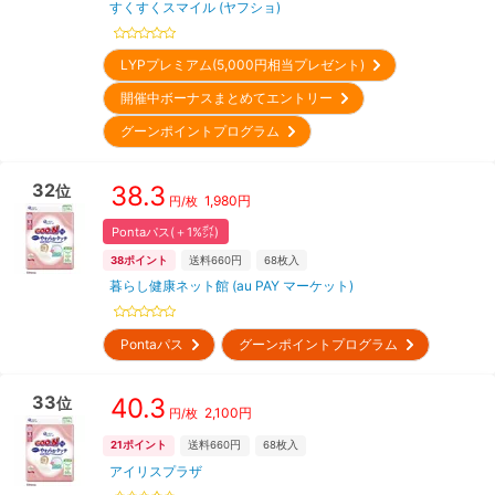
すくすくスマイル (ヤフショ)
LYPプレミアム(5,000円相当プレゼント)
開催中ボーナスまとめてエントリー
グーンポイントプログラム
32
38.3
位
1,980
円
円/枚
Pontaパス(＋1%㌽)
38
ポイント
送料660円
68
枚入
暮らし健康ネット館 (au PAY マーケット)
Pontaパス
グーンポイントプログラム
33
40.3
位
2,100
円
円/枚
21
ポイント
送料660円
68
枚入
アイリスプラザ