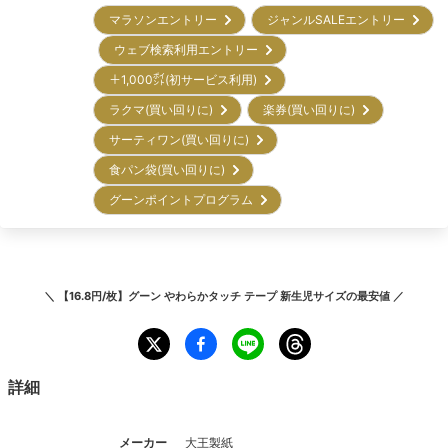
マラソンエントリー
ジャンルSALEエントリー
ウェブ検索利用エントリー
＋1,000㌽(初サービス利用)
ラクマ(買い回りに)
楽券(買い回りに)
サーティワン(買い回りに)
食パン袋(買い回りに)
グーンポイントプログラム
＼
【16.8円/枚】グーン やわらかタッチ テープ 新生児サイズ
の最安値 ／
詳細
メーカー
大王製紙