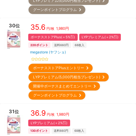
LYPプレミアム(5,000円相当プレゼント)
グーンポイントプログラム
30
35.6
位
1,980
円
円/枚
ボーナスストアPlus(＋5%㌽)
LYPプレミアム(＋2%㌽)
220
ポイント
送料660円
68
枚入
megastore (ヤフショ)
ボーナスストアPlusエントリー
LYPプレミアム(5,000円相当プレゼント)
開催中ボーナスまとめてエントリー
グーンポイントプログラム
31
36.9
位
1,980
円
円/枚
LYPプレミアム(＋2%㌽)
130
ポイント
送料660円
68
枚入