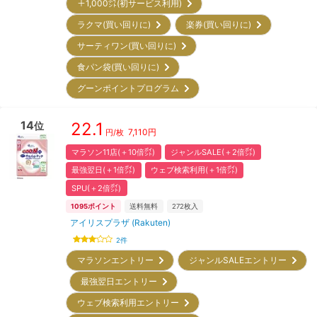
＋1,000㌽(初サービス利用)
ラクマ(買い回りに)
楽券(買い回りに)
サーティワン(買い回りに)
食パン袋(買い回りに)
グーンポイントプログラム
14
22.1
位
7,110
円
円/枚
マラソン11店(＋10倍㌽)
ジャンルSALE(＋2倍㌽)
最強翌日(＋1倍㌽)
ウェブ検索利用(＋1倍㌽)
SPU(＋2倍㌽)
1095
ポイント
送料無料
272
枚入
アイリスプラザ (Rakuten)
2
件
マラソンエントリー
ジャンルSALEエントリー
最強翌日エントリー
ウェブ検索利用エントリー