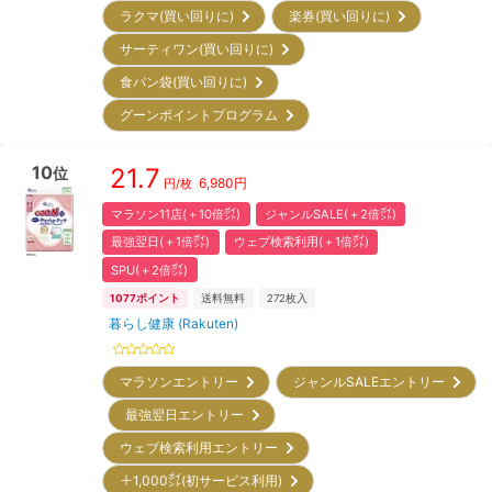
ラクマ(買い回りに)
楽券(買い回りに)
サーティワン(買い回りに)
食パン袋(買い回りに)
グーンポイントプログラム
10
21.7
位
6,980
円
円/枚
マラソン11店(＋10倍㌽)
ジャンルSALE(＋2倍㌽)
最強翌日(＋1倍㌽)
ウェブ検索利用(＋1倍㌽)
SPU(＋2倍㌽)
1077
ポイント
送料無料
272
枚入
暮らし健康 (Rakuten)
マラソンエントリー
ジャンルSALEエントリー
最強翌日エントリー
ウェブ検索利用エントリー
＋1,000㌽(初サービス利用)