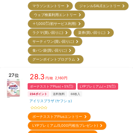
マラソンエントリー
ジャンルSALEエントリー
ウェブ検索利用エントリー
＋1,000㌽(初サービス利用)
ラクマ(買い回りに)
楽券(買い回りに)
サーティワン(買い回りに)
食パン袋(買い回りに)
グーンポイントプログラム
27
28.3
位
2,160
円
円/枚
ボーナスストアPlus(＋5%㌽)
LYPプレミアム(＋2%㌽)
234
ポイント
送料無料
68
枚入
アイリスプラザ (ヤフショ)
ボーナスストアPlusエントリー
LYPプレミアム(5,000円相当プレゼント)