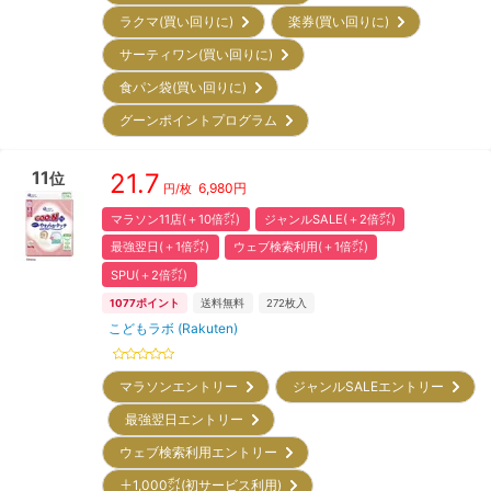
ラクマ(買い回りに)
楽券(買い回りに)
サーティワン(買い回りに)
食パン袋(買い回りに)
グーンポイントプログラム
11
21.7
位
6,980
円
円/枚
マラソン11店(＋10倍㌽)
ジャンルSALE(＋2倍㌽)
最強翌日(＋1倍㌽)
ウェブ検索利用(＋1倍㌽)
SPU(＋2倍㌽)
1077
ポイント
送料無料
272
枚入
こどもラボ (Rakuten)
マラソンエントリー
ジャンルSALEエントリー
最強翌日エントリー
ウェブ検索利用エントリー
＋1,000㌽(初サービス利用)