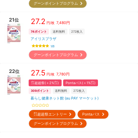
グーンポイントプログラム
21
27.2
位
7,480
円
円/枚
74
ポイント
送料無料
272
枚入
アイリスプラザ
1
件
グーンポイントプログラム
22
27.5
位
7,780
円
円/枚
㌽超超祭(＋2%㌽)
Pontaパス(＋1%㌽)
309
ポイント
送料無料
272
枚入
暮らし健康ネット館 (au PAY マーケット)
㌽超超祭エントリー
Pontaパス
グーンポイントプログラム