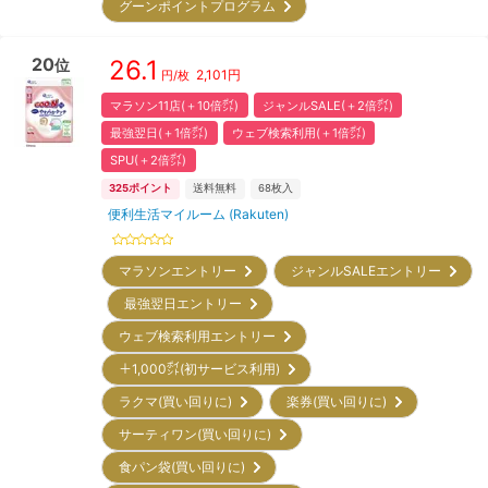
グーンポイントプログラム
20
26.1
位
2,101
円
円/枚
マラソン11店(＋10倍㌽)
ジャンルSALE(＋2倍㌽)
最強翌日(＋1倍㌽)
ウェブ検索利用(＋1倍㌽)
SPU(＋2倍㌽)
325
ポイント
送料無料
68
枚入
便利生活マイルーム (Rakuten)
マラソンエントリー
ジャンルSALEエントリー
最強翌日エントリー
ウェブ検索利用エントリー
＋1,000㌽(初サービス利用)
ラクマ(買い回りに)
楽券(買い回りに)
サーティワン(買い回りに)
食パン袋(買い回りに)