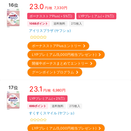
16
23.0
位
7,330
円
円/枚
ボーナスストアPlus(＋5%㌽)
LYPプレミアム(＋2%㌽)
1068
ポイント
送料無料
272
枚入
アイリスプラザ (ヤフショ)
ボーナスストアPlusエントリー
LYPプレミアム(5,000円相当プレゼント)
開催中ボーナスまとめてエントリー
グーンポイントプログラム
17
23.1
位
6,980
円
円/枚
LYPプレミアム(＋2%㌽)
699
ポイント
送料無料
272
枚入
すくすくスマイル (ヤフショ)
LYPプレミアム(5,000円相当プレゼント)