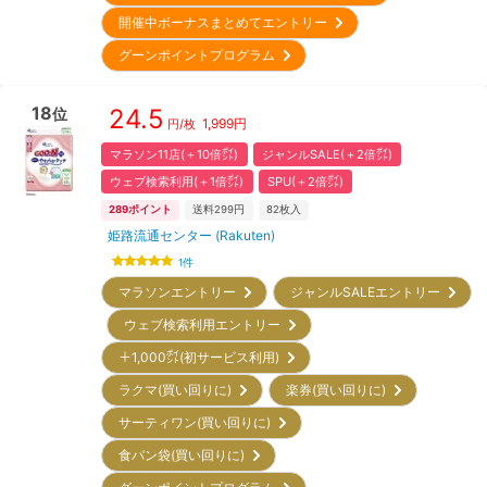
開催中ボーナスまとめてエントリー
グーンポイントプログラム
18
24.5
位
1,999
円
円/枚
マラソン11店(＋10倍㌽)
ジャンルSALE(＋2倍㌽)
ウェブ検索利用(＋1倍㌽)
SPU(＋2倍㌽)
289
ポイント
送料299円
82
枚入
姫路流通センター (Rakuten)
1
件
マラソンエントリー
ジャンルSALEエントリー
ウェブ検索利用エントリー
＋1,000㌽(初サービス利用)
ラクマ(買い回りに)
楽券(買い回りに)
サーティワン(買い回りに)
食パン袋(買い回りに)