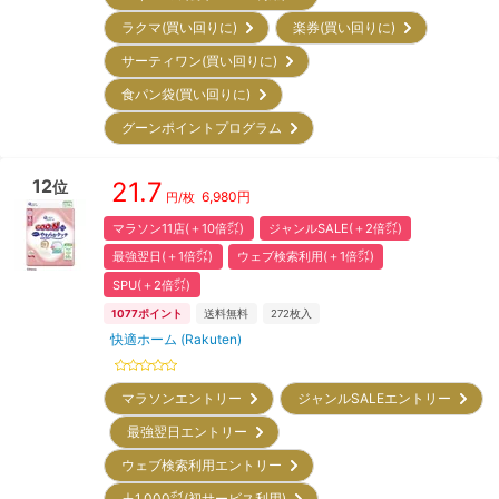
ラクマ(買い回りに)
楽券(買い回りに)
サーティワン(買い回りに)
食パン袋(買い回りに)
グーンポイントプログラム
12
21.7
位
6,980
円
円/枚
マラソン11店(＋10倍㌽)
ジャンルSALE(＋2倍㌽)
最強翌日(＋1倍㌽)
ウェブ検索利用(＋1倍㌽)
SPU(＋2倍㌽)
1077
ポイント
送料無料
272
枚入
快適ホーム (Rakuten)
マラソンエントリー
ジャンルSALEエントリー
最強翌日エントリー
ウェブ検索利用エントリー
＋1,000㌽(初サービス利用)