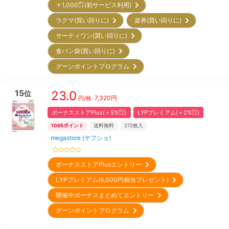
＋1,000㌽(初サービス利用)
ラクマ(買い回りに)
楽券(買い回りに)
サーティワン(買い回りに)
食パン袋(買い回りに)
グーンポイントプログラム
15
23.0
位
7,320
円
円/枚
ボーナスストアPlus(＋5%㌽)
LYPプレミアム(＋2%㌽)
1065
ポイント
送料無料
272
枚入
megastore (ヤフショ)
ボーナスストアPlusエントリー
LYPプレミアム(5,000円相当プレゼント)
開催中ボーナスまとめてエントリー
グーンポイントプログラム