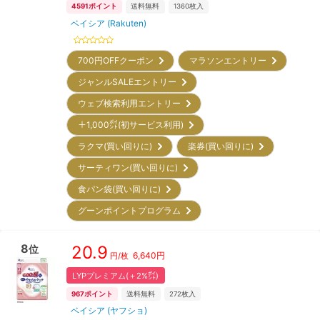
4591
ポイント
送料無料
1360
枚入
ベイシア (Rakuten)
700円OFFクーポン
マラソンエントリー
ジャンルSALEエントリー
ウェブ検索利用エントリー
＋1,000㌽(初サービス利用)
ラクマ(買い回りに)
楽券(買い回りに)
サーティワン(買い回りに)
食パン袋(買い回りに)
グーンポイントプログラム
8
20.9
位
6,640
円
円/枚
LYPプレミアム(＋2%㌽)
967
ポイント
送料無料
272
枚入
ベイシア (ヤフショ)