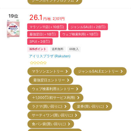
グーンポイントプログラム
19
26.1
位
2,101
円
円/枚
マラソン11店(＋10倍㌽)
ジャンルSALE(＋2倍㌽)
最強翌日(＋1倍㌽)
ウェブ検索利用(＋1倍㌽)
SPU(＋2倍㌽)
325
ポイント
送料無料
68
枚入
アイリスプラザ (Rakuten)
マラソンエントリー
ジャンルSALEエントリー
最強翌日エントリー
ウェブ検索利用エントリー
＋1,000㌽(初サービス利用)
ラクマ(買い回りに)
楽券(買い回りに)
サーティワン(買い回りに)
食パン袋(買い回りに)