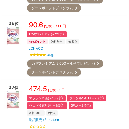
グーンポイントプログラム
36
90.6
位
6,580
円
円/枚
LYPプレミアム(＋2%㌽)
419
ポイント
送料無料
68
枚入
LOHACO
60
件
LYPプレミアム(5,000円相当プレゼント)
グーンポイントプログラム
37
474.5
位
69
円
円/枚
マラソン11店(＋10倍㌽)
ジャンルSALE(＋2倍㌽)
ウェブ検索利用(＋1倍㌽)
SPU(＋2倍㌽)
送料880円
2
枚入
景品販売 (Rakuten)