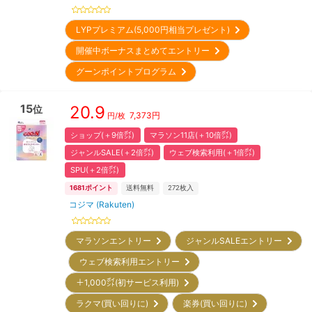
LYPプレミアム(5,000円相当プレゼント)
開催中ボーナスまとめてエントリー
グーンポイントプログラム
15
20.9
位
7,373
円
円/枚
ショップ(＋9倍㌽)
マラソン11店(＋10倍㌽)
ジャンルSALE(＋2倍㌽)
ウェブ検索利用(＋1倍㌽)
SPU(＋2倍㌽)
1681
ポイント
送料無料
272
枚入
コジマ (Rakuten)
マラソンエントリー
ジャンルSALEエントリー
ウェブ検索利用エントリー
＋1,000㌽(初サービス利用)
ラクマ(買い回りに)
楽券(買い回りに)