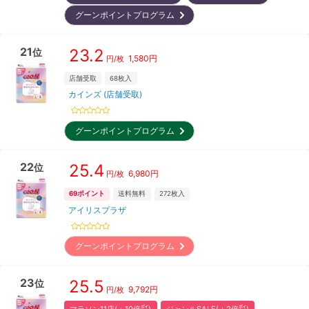
グーンポイントプログラム
21
23.2
位
1,580
円
円/枚
店舗受取
68
枚入
カインズ (店舗受取)
グーンポイントプログラム
22
25.4
位
6,980
円
円/枚
69
ポイント
送料無料
272
枚入
アイリスプラザ
グーンポイントプログラム
23
25.5
位
9,792
円
円/枚
マラソン11店(＋10倍㌽)
ジャンルSALE(＋2倍㌽)