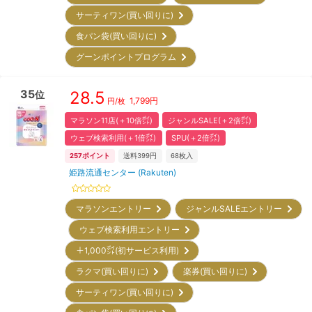
サーティワン(買い回りに)
食パン袋(買い回りに)
グーンポイントプログラム
35
28.5
位
1,799
円
円/枚
マラソン11店(＋10倍㌽)
ジャンルSALE(＋2倍㌽)
ウェブ検索利用(＋1倍㌽)
SPU(＋2倍㌽)
257
ポイント
送料399円
68
枚入
姫路流通センター (Rakuten)
マラソンエントリー
ジャンルSALEエントリー
ウェブ検索利用エントリー
＋1,000㌽(初サービス利用)
ラクマ(買い回りに)
楽券(買い回りに)
サーティワン(買い回りに)