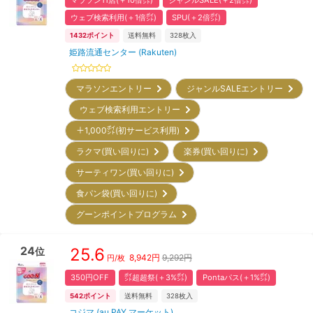
ウェブ検索利用(＋1倍㌽)
SPU(＋2倍㌽)
1432
ポイント
送料無料
328
枚入
姫路流通センター (Rakuten)
マラソンエントリー
ジャンルSALEエントリー
ウェブ検索利用エントリー
＋1,000㌽(初サービス利用)
ラクマ(買い回りに)
楽券(買い回りに)
サーティワン(買い回りに)
食パン袋(買い回りに)
グーンポイントプログラム
24
25.6
位
8,942
円
9,292円
円/枚
350円OFF
㌽超超祭(＋3%㌽)
Pontaパス(＋1%㌽)
542
ポイント
送料無料
328
枚入
コジマ (au PAY マーケット)