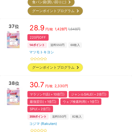
食パン袋(買い回りに)
グーンポイントプログラム
37
28.9
位
1,428
円
1,648円
円/枚
220円OFF
14
ポイント
送料550円
68
枚入
マツモトキヨシ
グーンポイントプログラム
38
30.7
位
2,330
円
円/枚
マラソン11店(＋10倍㌽)
ジャンルSALE(＋2倍㌽)
最強翌日(＋1倍㌽)
ウェブ検索利用(＋1倍㌽)
SPU(＋2倍㌽)
359
ポイント
送料550円
82
枚入
コジマ (Rakuten)