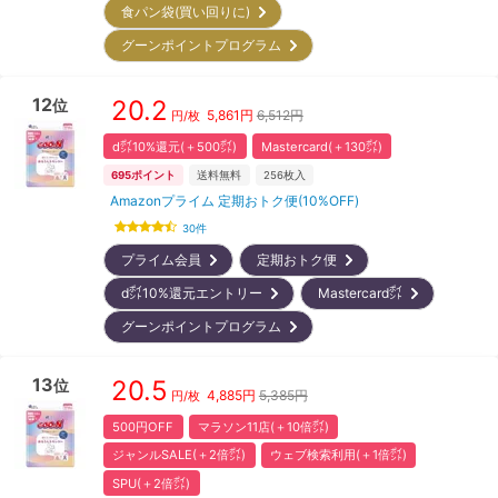
食パン袋(買い回りに)
グーンポイントプログラム
12
20.2
位
5,861
円
6,512円
円/枚
d㌽10%還元(＋500㌽)
Mastercard(＋130㌽)
695
ポイント
送料無料
256
枚入
Amazonプライム 定期おトク便(10%OFF)
30
件
プライム会員
定期おトク便
d㌽10%還元エントリー
Mastercard㌽
グーンポイントプログラム
13
20.5
位
4,885
円
5,385円
円/枚
500円OFF
マラソン11店(＋10倍㌽)
ジャンルSALE(＋2倍㌽)
ウェブ検索利用(＋1倍㌽)
SPU(＋2倍㌽)