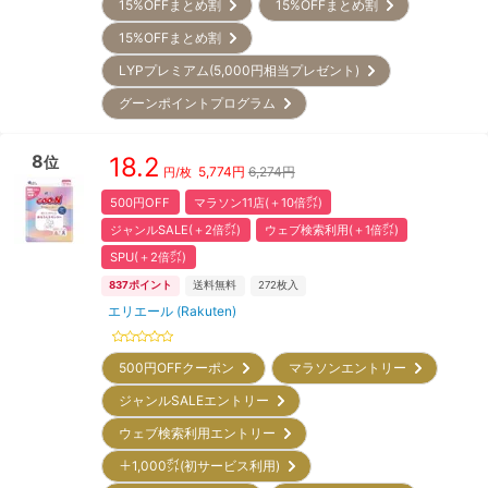
15%OFFまとめ割
15%OFFまとめ割
15%OFFまとめ割
LYPプレミアム(5,000円相当プレゼント)
グーンポイントプログラム
8
18.2
位
5,774
円
6,274円
円/枚
500円OFF
マラソン11店(＋10倍㌽)
ジャンルSALE(＋2倍㌽)
ウェブ検索利用(＋1倍㌽)
SPU(＋2倍㌽)
837
ポイント
送料無料
272
枚入
エリエール (Rakuten)
500円OFFクーポン
マラソンエントリー
ジャンルSALEエントリー
ウェブ検索利用エントリー
＋1,000㌽(初サービス利用)