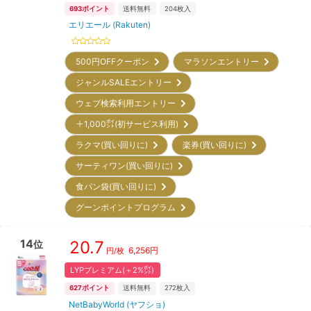
693
ポイント
送料無料
204
枚入
エリエール (Rakuten)
500円OFFクーポン
マラソンエントリー
ジャンルSALEエントリー
ウェブ検索利用エントリー
＋1,000㌽(初サービス利用)
ラクマ(買い回りに)
楽券(買い回りに)
サーティワン(買い回りに)
食パン袋(買い回りに)
グーンポイントプログラム
14
20.7
位
6,256
円
円/枚
LYPプレミアム(＋2%㌽)
627
ポイント
送料無料
272
枚入
NetBabyWorld (ヤフショ)