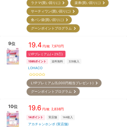
ラクマ(買い回りに)
楽券(買い回りに)
サーティワン(買い回りに)
食パン袋(買い回りに)
グーンポイントプログラム
9
19.4
位
7,970
円
円/枚
LYPプレミアム(＋2%㌽)
1595
ポイント
送料無料
328
枚入
LOHACO
LYPプレミアム(5,000円相当プレゼント)
グーンポイントプログラム
10
19.6
位
2,838
円
円/枚
14
ポイント
実店舗
144
枚入
アカチャンホンポ (実店舗)