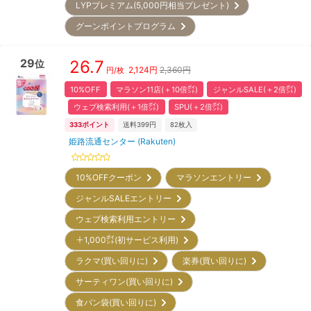
LYPプレミアム(5,000円相当プレゼント)
グーンポイントプログラム
29
26.7
位
2,124
円
2,360円
円/枚
10%OFF
マラソン11店(＋10倍㌽)
ジャンルSALE(＋2倍㌽)
ウェブ検索利用(＋1倍㌽)
SPU(＋2倍㌽)
333
ポイント
送料399円
82
枚入
姫路流通センター (Rakuten)
10%OFFクーポン
マラソンエントリー
ジャンルSALEエントリー
ウェブ検索利用エントリー
＋1,000㌽(初サービス利用)
ラクマ(買い回りに)
楽券(買い回りに)
サーティワン(買い回りに)
食パン袋(買い回りに)