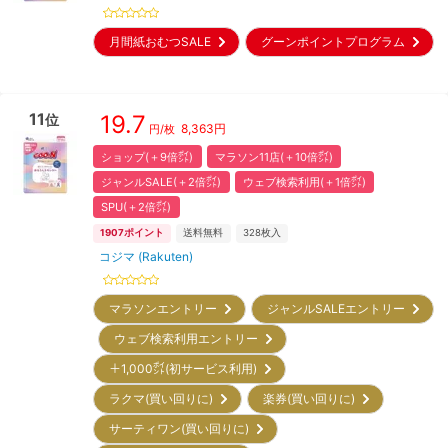
月間紙おむつSALE
グーンポイントプログラム
11
19.7
位
8,363
円
円/枚
ショップ(＋9倍㌽)
マラソン11店(＋10倍㌽)
ジャンルSALE(＋2倍㌽)
ウェブ検索利用(＋1倍㌽)
SPU(＋2倍㌽)
1907
ポイント
送料無料
328
枚入
コジマ (Rakuten)
マラソンエントリー
ジャンルSALEエントリー
ウェブ検索利用エントリー
＋1,000㌽(初サービス利用)
ラクマ(買い回りに)
楽券(買い回りに)
サーティワン(買い回りに)