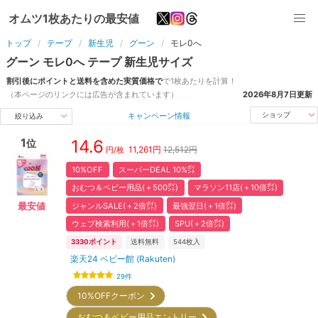
オムツ1枚あたりの最安値
トップ
テープ
新生児
グーン
モレ0へ
グーン
モレ0へ
テープ
新生児
サイズ
割引後にポイントと送料を含めた実質価格で
で1枚あたりを計算！
（本ページのリンクには広告が含まれています）
2026年8月7日
更新
キャンペーン情報
ショップ
絞り込み
1
14.6
位
11,261
円
12,512円
円/枚
10%OFF
スーパーDEAL 10%㌽
おむつ＆ベビー用品(＋500㌽)
マラソン11店(＋10倍㌽)
ジャンルSALE(＋2倍㌽)
最強翌日(＋1倍㌽)
最安値
ウェブ検索利用(＋1倍㌽)
SPU(＋2倍㌽)
3330
ポイント
送料無料
544
枚入
楽天24 ベビー館 (Rakuten)
29
件
10%OFFクーポン
おむつ＆ベビー用品エントリー