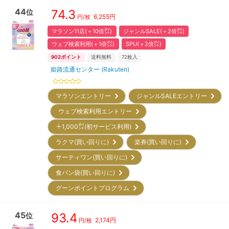
44
74.3
位
6,255
円
円/枚
マラソン11店(＋10倍㌽)
ジャンルSALE(＋2倍㌽)
ウェブ検索利用(＋1倍㌽)
SPU(＋2倍㌽)
902
ポイント
送料無料
72
枚入
姫路流通センター (Rakuten)
マラソンエントリー
ジャンルSALEエントリー
ウェブ検索利用エントリー
＋1,000㌽(初サービス利用)
ラクマ(買い回りに)
楽券(買い回りに)
サーティワン(買い回りに)
食パン袋(買い回りに)
グーンポイントプログラム
45
93.4
位
2,174
円
円/枚