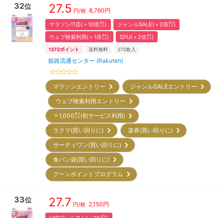
32
27.5
位
8,760
円
円/枚
マラソン11店(＋10倍㌽)
ジャンルSALE(＋2倍㌽)
ウェブ検索利用(＋1倍㌽)
SPU(＋2倍㌽)
1272
ポイント
送料無料
272
枚入
姫路流通センター (Rakuten)
マラソンエントリー
ジャンルSALEエントリー
ウェブ検索利用エントリー
＋1,000㌽(初サービス利用)
ラクマ(買い回りに)
楽券(買い回りに)
サーティワン(買い回りに)
食パン袋(買い回りに)
グーンポイントプログラム
33
27.7
位
2,150
円
円/枚