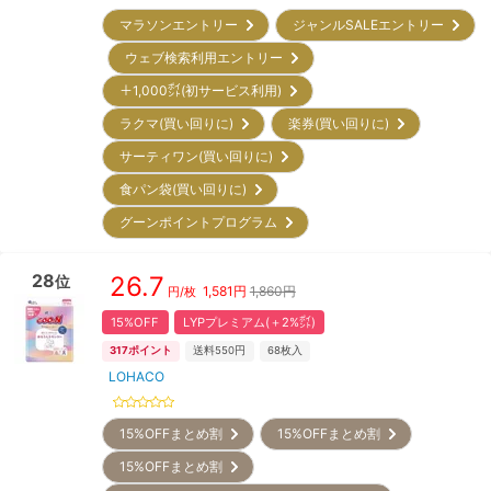
マラソンエントリー
ジャンルSALEエントリー
ウェブ検索利用エントリー
＋1,000㌽(初サービス利用)
ラクマ(買い回りに)
楽券(買い回りに)
サーティワン(買い回りに)
食パン袋(買い回りに)
グーンポイントプログラム
28
26.7
位
1,581
円
1,860円
円/枚
15%OFF
LYPプレミアム(＋2%㌽)
317
ポイント
送料550円
68
枚入
LOHACO
15%OFFまとめ割
15%OFFまとめ割
15%OFFまとめ割