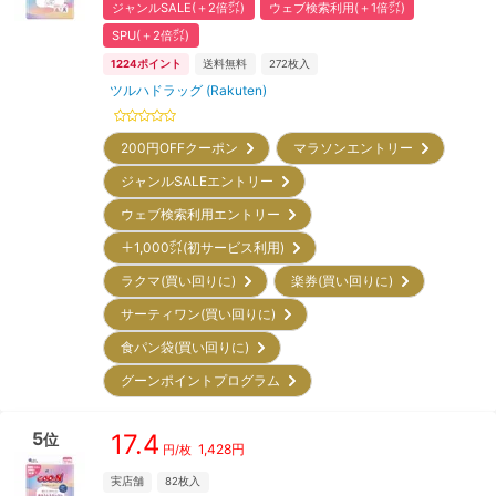
ジャンルSALE(＋2倍㌽)
ウェブ検索利用(＋1倍㌽)
SPU(＋2倍㌽)
1224
ポイント
送料無料
272
枚入
ツルハドラッグ (Rakuten)
200円OFFクーポン
マラソンエントリー
ジャンルSALEエントリー
ウェブ検索利用エントリー
＋1,000㌽(初サービス利用)
ラクマ(買い回りに)
楽券(買い回りに)
サーティワン(買い回りに)
食パン袋(買い回りに)
グーンポイントプログラム
5
17.4
位
1,428
円
円/枚
実店舗
82
枚入