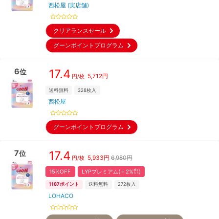
西松屋 (実店舗)
クリアランスセール
グーンポイントプログラム
6
17.4
位
5,712
円
円/枚
送料無料
328
枚入
西松屋
グーンポイントプログラム
7
17.4
位
5,933
円
6,980円
円/枚
15%OFF
LYPプレミアム(＋2%㌽)
1187
ポイント
送料無料
272
枚入
LOHACO