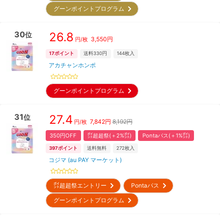
グーンポイントプログラム
30
26.8
位
3,550
円
円/枚
17
ポイント
送料330円
144
枚入
アカチャンホンポ
グーンポイントプログラム
31
27.4
位
7,842
円
8,192円
円/枚
350円OFF
㌽超超祭(＋2%㌽)
Pontaパス(＋1%㌽)
397
ポイント
送料無料
272
枚入
コジマ (au PAY マーケット)
㌽超超祭エントリー
Pontaパス
グーンポイントプログラム