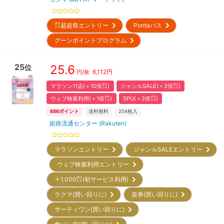
㌽超超祭エントリー
Pontaパス
グーンポイントプログラム
25
25.6
位
6,112
円
円/枚
マラソン11店(＋10倍㌽)
ジャンルSALE(＋2倍㌽)
ウェブ検索利用(＋1倍㌽)
SPU(＋2倍㌽)
886
ポイント
送料無料
204
枚入
姫路流通センター (Rakuten)
マラソンエントリー
ジャンルSALEエントリー
ウェブ検索利用エントリー
＋1,000㌽(初サービス利用)
ラクマ(買い回りに)
楽券(買い回りに)
サーティワン(買い回りに)