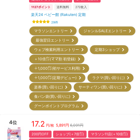
1127
ポイント
送料無料
272
枚入
楽天24 ベビー館 (Rakuten) 定期
29
件
マラソンエントリー
ジャンルSALEエントリー
最強翌日エントリー
ウェブ検索利用エントリー
定期3ショップ
＋10倍㌽(ママ割 初登録)
＋1,000㌽(初サービス利用)
＋1,000㌽(定期デビュー)
ラクマ(買い回りに)
楽券(買い回りに)
サーティワン(買い回りに)
食パン袋(買い回りに)
グーンポイントプログラム
4
17.2
位
5,891
円
6,091円
円/枚
200円OFF
ショップ(＋7倍㌽)
マラソン11店(＋10倍㌽)