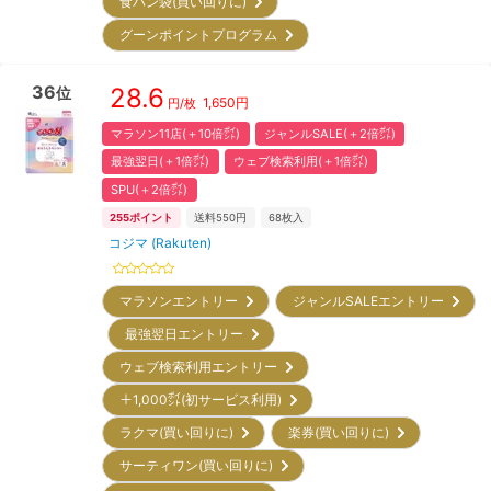
食パン袋(買い回りに)
グーンポイントプログラム
36
28.6
位
1,650
円
円/枚
マラソン11店(＋10倍㌽)
ジャンルSALE(＋2倍㌽)
最強翌日(＋1倍㌽)
ウェブ検索利用(＋1倍㌽)
SPU(＋2倍㌽)
255
ポイント
送料550円
68
枚入
コジマ (Rakuten)
マラソンエントリー
ジャンルSALEエントリー
最強翌日エントリー
ウェブ検索利用エントリー
＋1,000㌽(初サービス利用)
ラクマ(買い回りに)
楽券(買い回りに)
サーティワン(買い回りに)