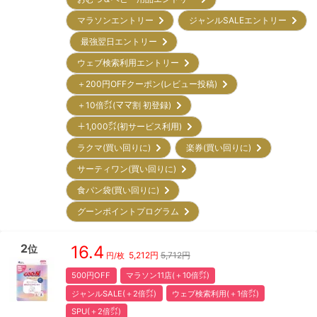
マラソンエントリー
ジャンルSALEエントリー
最強翌日エントリー
ウェブ検索利用エントリー
＋200円OFFクーポン(レビュー投稿)
＋10倍㌽(ママ割 初登録)
＋1,000㌽(初サービス利用)
ラクマ(買い回りに)
楽券(買い回りに)
サーティワン(買い回りに)
食パン袋(買い回りに)
グーンポイントプログラム
2
16.4
位
5,212
円
5,712円
円/枚
500円OFF
マラソン11店(＋10倍㌽)
ジャンルSALE(＋2倍㌽)
ウェブ検索利用(＋1倍㌽)
SPU(＋2倍㌽)