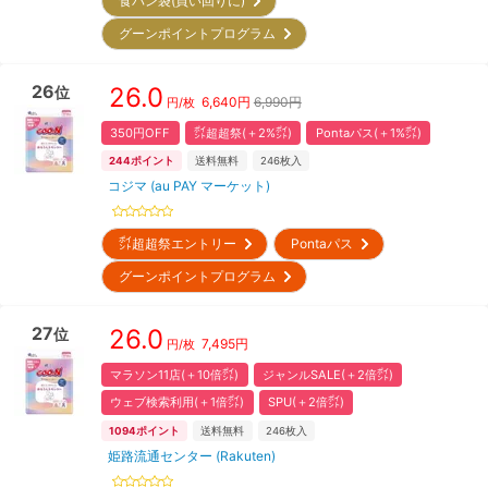
食パン袋(買い回りに)
グーンポイントプログラム
26
26.0
位
6,640
円
6,990円
円/枚
350円OFF
㌽超超祭(＋2%㌽)
Pontaパス(＋1%㌽)
244
ポイント
送料無料
246
枚入
コジマ (au PAY マーケット)
㌽超超祭エントリー
Pontaパス
グーンポイントプログラム
27
26.0
位
7,495
円
円/枚
マラソン11店(＋10倍㌽)
ジャンルSALE(＋2倍㌽)
ウェブ検索利用(＋1倍㌽)
SPU(＋2倍㌽)
1094
ポイント
送料無料
246
枚入
姫路流通センター (Rakuten)