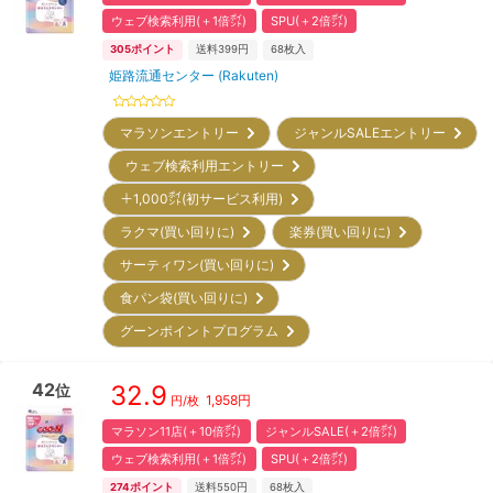
ウェブ検索利用(＋1倍㌽)
SPU(＋2倍㌽)
305
ポイント
送料399円
68
枚入
姫路流通センター (Rakuten)
マラソンエントリー
ジャンルSALEエントリー
ウェブ検索利用エントリー
＋1,000㌽(初サービス利用)
ラクマ(買い回りに)
楽券(買い回りに)
サーティワン(買い回りに)
食パン袋(買い回りに)
グーンポイントプログラム
42
32.9
位
1,958
円
円/枚
マラソン11店(＋10倍㌽)
ジャンルSALE(＋2倍㌽)
ウェブ検索利用(＋1倍㌽)
SPU(＋2倍㌽)
274
ポイント
送料550円
68
枚入