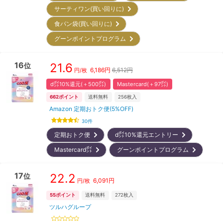
サーティワン(買い回りに)
食パン袋(買い回りに)
グーンポイントプログラム
16
21.6
位
6,186
円
6,512円
円/枚
d㌽10%還元(＋500㌽)
Mastercard(＋97㌽)
662
ポイント
送料無料
256
枚入
Amazon 定期おトク便(5%OFF)
30
件
定期おトク便
d㌽10%還元エントリー
Mastercard㌽
グーンポイントプログラム
17
22.2
位
6,091
円
円/枚
55
ポイント
送料無料
272
枚入
ツルハグループ