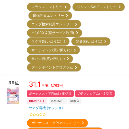
マラソンエントリー
ジャンルSALEエントリー
最強翌日エントリー
ウェブ検索利用エントリー
＋1,000㌽(初サービス利用)
ラクマ(買い回りに)
楽券(買い回りに)
サーティワン(買い回りに)
食パン袋(買い回りに)
グーンポイントプログラム
39
31.1
位
1,763
円
円/枚
ボーナスストアPlus(＋5%㌽)
LYPプレミアム(＋2%㌽)
195
ポイント
送料550円
68
枚入
ヤマダ電機 (ヤフショ)
ボーナスストアPlusエントリー