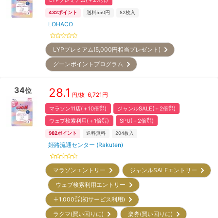
LYPプレミアム(＋2%㌽)
432
ポイント
送料550円
82
枚入
LOHACO
LYPプレミアム(5,000円相当プレゼント)
グーンポイントプログラム
34
28.1
位
6,721
円
円/枚
マラソン11店(＋10倍㌽)
ジャンルSALE(＋2倍㌽)
ウェブ検索利用(＋1倍㌽)
SPU(＋2倍㌽)
982
ポイント
送料無料
204
枚入
姫路流通センター (Rakuten)
マラソンエントリー
ジャンルSALEエントリー
ウェブ検索利用エントリー
＋1,000㌽(初サービス利用)
ラクマ(買い回りに)
楽券(買い回りに)