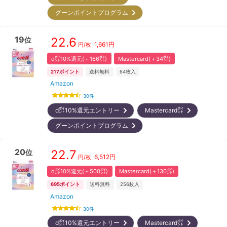
グーンポイントプログラム
19
22.6
位
1,661
円
円/枚
d㌽10%還元(＋166㌽)
Mastercard(＋34㌽)
217
ポイント
送料無料
64
枚入
Amazon
30
件
d㌽10%還元エントリー
Mastercard㌽
グーンポイントプログラム
20
22.7
位
6,512
円
円/枚
d㌽10%還元(＋500㌽)
Mastercard(＋130㌽)
695
ポイント
送料無料
256
枚入
Amazon
30
件
d㌽10%還元エントリー
Mastercard㌽