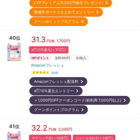
LYPプレミアム(5,000円相当プレゼント)
開催中ボーナスまとめてエントリー
グーンポイントプログラム
40
31.3
位
1,700
円
円/枚
d㌽10%還元(＋170㌽)
187
ポイント
送料490円
64
枚入
Amazonフレッシュ
30
件
Amazonフレッシュ配送料
d㌽10%還元エントリー
＋1,000円OFFクーポンコード(初利用 7,000円以上)
グーンポイントプログラム
41
32.2
位
2,095
円
円/枚
マラソン11店(＋10倍㌽)
ジャンルSALE(＋2倍㌽)