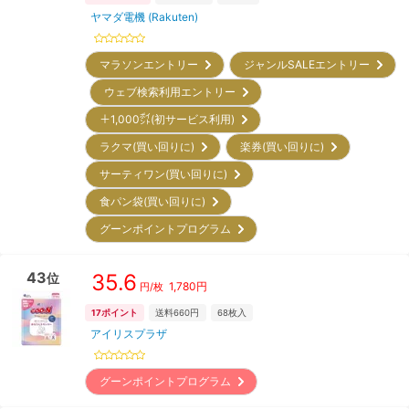
ヤマダ電機 (Rakuten)
マラソンエントリー
ジャンルSALEエントリー
ウェブ検索利用エントリー
＋1,000㌽(初サービス利用)
ラクマ(買い回りに)
楽券(買い回りに)
サーティワン(買い回りに)
食パン袋(買い回りに)
グーンポイントプログラム
43
35.6
位
1,780
円
円/枚
17
ポイント
送料660円
68
枚入
アイリスプラザ
グーンポイントプログラム