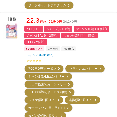
グーンポイントプログラム
18
22.3
位
29,540
円
30,240円
円/枚
700円OFF
ショップ(＋4倍㌽)
マラソン11店(＋10倍㌽)
ジャンルSALE(＋2倍㌽)
ウェブ検索利用(＋1倍㌽)
SPU(＋2倍㌽)
5251
ポイント
送料無料
1088
枚入
ベイシア (Rakuten)
700円OFFクーポン
マラソンエントリー
ジャンルSALEエントリー
ウェブ検索利用エントリー
＋1,000㌽(初サービス利用)
ラクマ(買い回りに)
楽券(買い回りに)
サーティワン(買い回りに)
食パン袋(買い回りに)