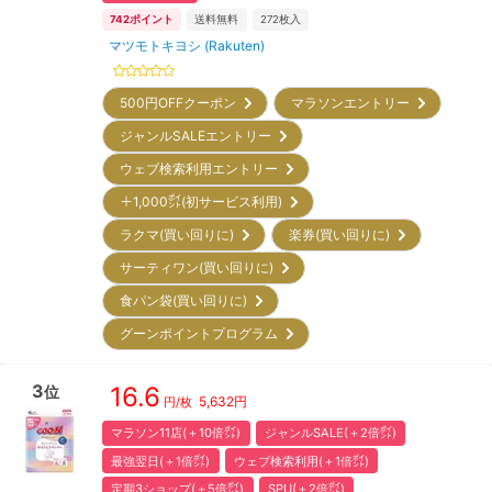
742
ポイント
送料無料
272
枚入
マツモトキヨシ (Rakuten)
500円OFFクーポン
マラソンエントリー
ジャンルSALEエントリー
ウェブ検索利用エントリー
＋1,000㌽(初サービス利用)
ラクマ(買い回りに)
楽券(買い回りに)
サーティワン(買い回りに)
食パン袋(買い回りに)
グーンポイントプログラム
3
16.6
位
5,632
円
円/枚
マラソン11店(＋10倍㌽)
ジャンルSALE(＋2倍㌽)
最強翌日(＋1倍㌽)
ウェブ検索利用(＋1倍㌽)
定期3ショップ(＋5倍㌽)
SPU(＋2倍㌽)