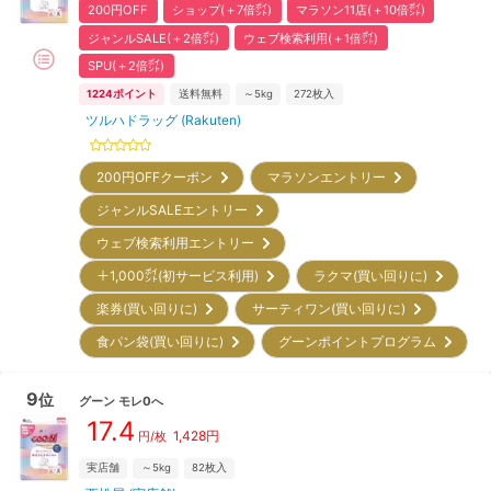
200円OFF
ショップ(＋7倍㌽)
マラソン11店(＋10倍㌽)
ジャンルSALE(＋2倍㌽)
ウェブ検索利用(＋1倍㌽)
SPU(＋2倍㌽)
1224
ポイント
送料無料
～5kg
272
枚入
ツルハドラッグ (Rakuten)
200円OFFクーポン
マラソンエントリー
ジャンルSALEエントリー
ウェブ検索利用エントリー
＋1,000㌽(初サービス利用)
ラクマ(買い回りに)
楽券(買い回りに)
サーティワン(買い回りに)
食パン袋(買い回りに)
グーンポイントプログラム
9
位
グーン
モレ0へ
17.4
1,428
円
円/枚
実店舗
～5kg
82
枚入