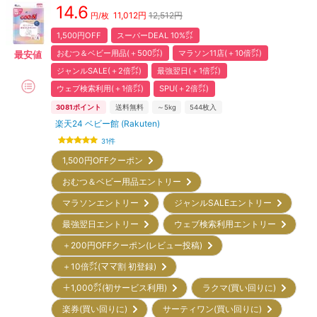
14.6
11,012
円
12,512円
円/枚
1,500円OFF
スーパーDEAL 10%㌽
おむつ＆ベビー用品(＋500㌽)
マラソン11店(＋10倍㌽)
最安値
ジャンルSALE(＋2倍㌽)
最強翌日(＋1倍㌽)
ウェブ検索利用(＋1倍㌽)
SPU(＋2倍㌽)
3081
ポイント
送料無料
～5kg
544
枚入
楽天24 ベビー館 (Rakuten)
31
件
1,500円OFFクーポン
おむつ＆ベビー用品エントリー
マラソンエントリー
ジャンルSALEエントリー
最強翌日エントリー
ウェブ検索利用エントリー
＋200円OFFクーポン(レビュー投稿)
＋10倍㌽(ママ割 初登録)
＋1,000㌽(初サービス利用)
ラクマ(買い回りに)
楽券(買い回りに)
サーティワン(買い回りに)