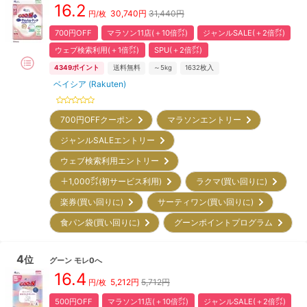
16.2
30,740
円
31,440円
円/枚
700円OFF
マラソン11店(＋10倍㌽)
ジャンルSALE(＋2倍㌽)
ウェブ検索利用(＋1倍㌽)
SPU(＋2倍㌽)
4349
ポイント
送料無料
～5kg
1632
枚入
ベイシア (Rakuten)
700円OFFクーポン
マラソンエントリー
ジャンルSALEエントリー
ウェブ検索利用エントリー
＋1,000㌽(初サービス利用)
ラクマ(買い回りに)
楽券(買い回りに)
サーティワン(買い回りに)
食パン袋(買い回りに)
グーンポイントプログラム
4
位
グーン
モレ0へ
16.4
5,212
円
5,712円
円/枚
500円OFF
マラソン11店(＋10倍㌽)
ジャンルSALE(＋2倍㌽)