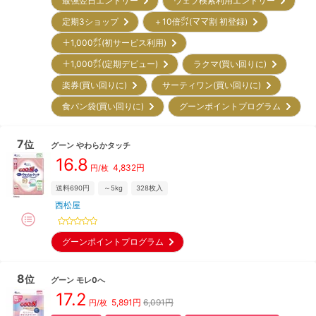
最強翌日エントリー
ウェブ検索利用エントリー
定期3ショップ
＋10倍㌽(ママ割 初登録)
＋1,000㌽(初サービス利用)
＋1,000㌽(定期デビュー)
ラクマ(買い回りに)
楽券(買い回りに)
サーティワン(買い回りに)
食パン袋(買い回りに)
グーンポイントプログラム
7
位
グーン
やわらかタッチ
16.8
4,832
円
円/枚
送料690円
～5kg
328
枚入
西松屋
グーンポイントプログラム
8
位
グーン
モレ0へ
17.2
5,891
円
6,091円
円/枚