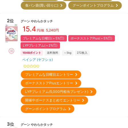
食パン袋(買い回りに)
グーンポイントプログラム
2
位
グーン
やわらかタッチ
15.4
5,240
円
円/枚
プレミアムな日曜日(＋5%㌽)
ボーナスストアPlus(＋5%㌽)
LYPプレミアム(＋2%㌽)
1048
ポイント
送料無料
～5kg
272
枚入
ベイシア (ヤフショ)
プレミアムな日曜日エントリー
ボーナスストアPlusエントリー
LYPプレミアム(5,000円相当プレゼント)
開催中ボーナスまとめてエントリー
グーンポイントプログラム
3
位
グーン
やわらかタッチ