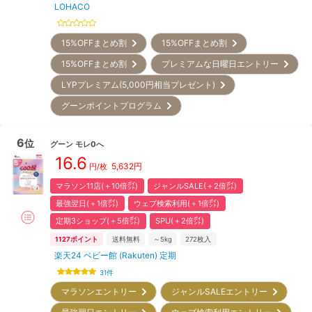
LOHACO
15%OFFまとめ割
15%OFFまとめ割
15%OFFまとめ割
プレミアムな日曜日エントリー
LYPプレミアム(5,000円相当プレゼント)
グーンポイントプログラム
6
位
グーン
モレ0へ
16.6
5,632
円
円/枚
マラソン11店(＋10倍㌽)
ジャンルSALE(＋2倍㌽)
最強翌日(＋1倍㌽)
ウェブ検索利用(＋1倍㌽)
定期3ショップ(＋5倍㌽)
SPU(＋2倍㌽)
1127
ポイント
送料無料
～5kg
272
枚入
楽天24 ベビー館 (Rakuten) 定期
31
件
マラソンエントリー
ジャンルSALEエントリー