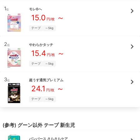
1
モレ0へ
位
15.0
～
円/枚
テープ
～5kg
2
やわらかタッチ
位
15.4
～
円/枚
テープ
～5kg
3
超うす通気プレミアム
位
24.1
～
円/枚
テープ
～5kg
(参考)
グーン
以外
テープ
新生児
パンパース
さらさらケア