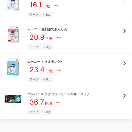
16.1
～
円/枚
テープ
～5kg
ムーニー
低刺激であんしん
20.9
～
円/枚
テープ
～5kg
ムーニー
すきまモレ0へ
23.4
～
円/枚
テープ
～5kg
パンパース
ラグジュアリーシルキータッチ
36.7
～
円/枚
テープ
～5kg