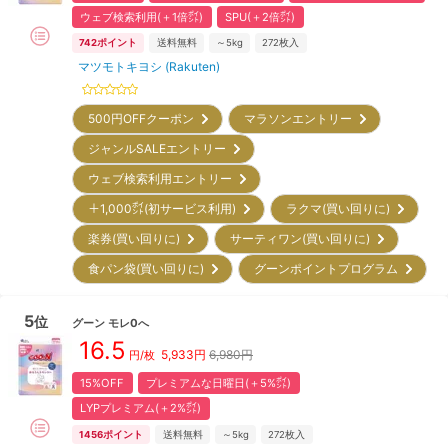
ウェブ検索利用(＋1倍㌽)
SPU(＋2倍㌽)
742
ポイント
送料無料
～5kg
272
枚入
マツモトキヨシ (Rakuten)
500円OFFクーポン
マラソンエントリー
ジャンルSALEエントリー
ウェブ検索利用エントリー
＋1,000㌽(初サービス利用)
ラクマ(買い回りに)
楽券(買い回りに)
サーティワン(買い回りに)
食パン袋(買い回りに)
グーンポイントプログラム
5
位
グーン
モレ0へ
16.5
5,933
円
6,980円
円/枚
15%OFF
プレミアムな日曜日(＋5%㌽)
LYPプレミアム(＋2%㌽)
1456
ポイント
送料無料
～5kg
272
枚入