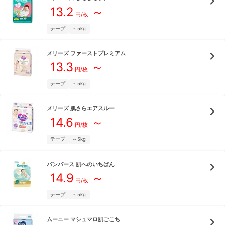
13.2
～
円/枚
テープ
～5kg
メリーズ
ファーストプレミアム
13.3
～
円/枚
テープ
～5kg
メリーズ
肌さらエアスルー
14.6
～
円/枚
テープ
～5kg
パンパース
肌へのいちばん
14.9
～
円/枚
テープ
～5kg
ムーニー
マシュマロ肌ごこち