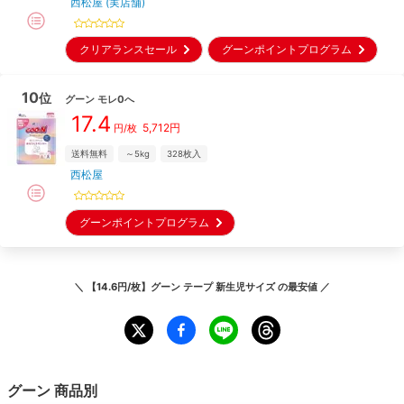
西松屋 (実店舗)
クリアランスセール
グーンポイントプログラム
10
位
グーン
モレ0へ
17.4
5,712
円
円/枚
送料無料
～5kg
328
枚入
西松屋
グーンポイントプログラム
＼
【14.6円/枚】グーン テープ 新生児サイズ
の最安値 ／
グーン
商品別