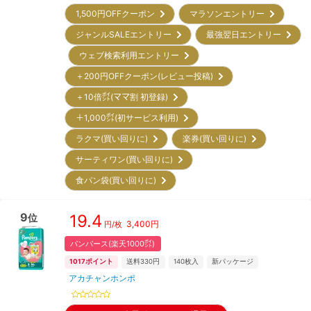
1,500円OFFクーポン
マラソンエントリー
ジャンルSALEエントリー
最強翌日エントリー
ウェブ検索利用エントリー
＋200円OFFクーポン(レビュー投稿)
＋10倍㌽(ママ割 初登録)
＋1,000㌽(初サービス利用)
ラクマ(買い回りに)
楽券(買い回りに)
サーティワン(買い回りに)
食パン袋(買い回りに)
9
19.4
位
3,400
円
円/枚
パンパース(楽天1000㌽)
1017
ポイント
送料330円
140
枚入
新パッケージ
アカチャンホンポ