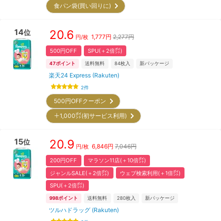
食パン袋(買い回りに)
14
20.6
位
1,777
円
2,277円
円/枚
500円OFF
SPU(＋2倍㌽)
47
ポイント
送料無料
84
枚入
新パッケージ
楽天24 Express (Rakuten)
2
件
500円OFFクーポン
＋1,000㌽(初サービス利用)
15
20.9
位
6,846
円
7,046円
円/枚
200円OFF
マラソン11店(＋10倍㌽)
ジャンルSALE(＋2倍㌽)
ウェブ検索利用(＋1倍㌽)
SPU(＋2倍㌽)
998
ポイント
送料無料
280
枚入
新パッケージ
ツルハドラッグ (Rakuten)