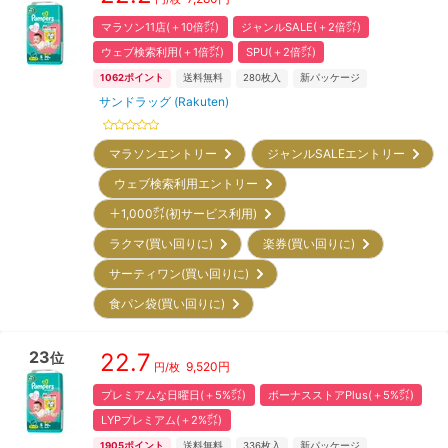
マラソン11店(＋10倍㌽)
ジャンルSALE(＋2倍㌽)
ウェブ検索利用(＋1倍㌽)
SPU(＋2倍㌽)
1062
ポイント
送料無料
280
枚入
新パッケージ
サンドラッグ (Rakuten)
マラソンエントリー
ジャンルSALEエントリー
ウェブ検索利用エントリー
＋1,000㌽(初サービス利用)
ラクマ(買い回りに)
楽券(買い回りに)
サーティワン(買い回りに)
食パン袋(買い回りに)
23
22.7
位
9,520
円
円/枚
プレミアムな日曜日(＋5%㌽)
ボーナスストアPlus(＋5%㌽)
LYPプレミアム(＋2%㌽)
1905
ポイント
送料無料
336
枚入
新パッケージ