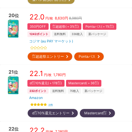
20
22.0
位
8,630
円
8,980円
円/枚
350円OFF
㌽超超祭(＋3%㌽)
Pontaパス(＋1%㌽)
1242
ポイント
送料無料
336
枚入
新パッケージ
コジマ (au PAY マーケット)
㌽超超祭エントリー
Pontaパス
21
22.1
位
1,780
円
円/枚
d㌽10%還元(＋178㌽)
Mastercard(＋36㌽)
232
ポイント
送料無料
70
枚入
新パッケージ
Amazon
2
件
d㌽10%還元エントリー
Mastercard㌽
22
22.2
位
7,280
円
円/枚