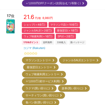
＋1,000円OFFクーポン(次回/おむつ等除く)
17
21.6
位
8,980
円
円/枚
ショップ(＋4倍㌽)
マラソン11店(＋10倍㌽)
ジャンルSALE(＋2倍㌽)
最強翌日(＋1倍㌽)
ウェブ検索利用(＋1倍㌽)
SPU(＋2倍㌽)
1709
ポイント
送料無料
336
枚入
新パッケージ
コジマ (Rakuten)
マラソンエントリー
ジャンルSALEエントリー
最強翌日エントリー
ウェブ検索利用エントリー
＋1,000㌽(初サービス利用)
ラクマ(買い回りに)
楽券(買い回りに)
サーティワン(買い回りに)
食パン袋(買い回りに)