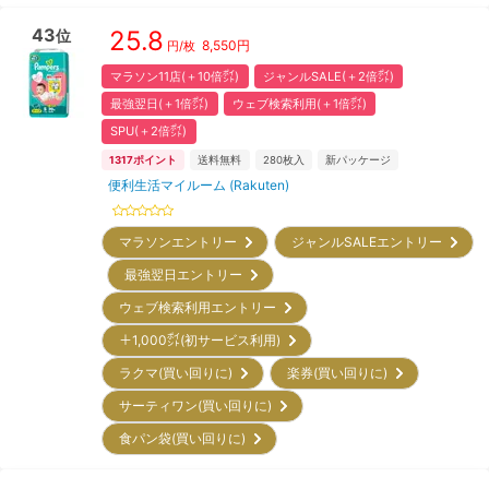
43
25.8
位
8,550
円
円/枚
マラソン11店(＋10倍㌽)
ジャンルSALE(＋2倍㌽)
最強翌日(＋1倍㌽)
ウェブ検索利用(＋1倍㌽)
SPU(＋2倍㌽)
1317
ポイント
送料無料
280
枚入
新パッケージ
便利生活マイルーム (Rakuten)
マラソンエントリー
ジャンルSALEエントリー
最強翌日エントリー
ウェブ検索利用エントリー
＋1,000㌽(初サービス利用)
ラクマ(買い回りに)
楽券(買い回りに)
サーティワン(買い回りに)
食パン袋(買い回りに)