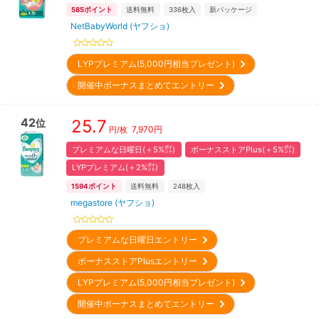
585
ポイント
送料無料
336
枚入
新パッケージ
NetBabyWorld (ヤフショ)
LYPプレミアム(5,000円相当プレゼント)
開催中ボーナスまとめてエントリー
42
25.7
位
7,970
円
円/枚
プレミアムな日曜日(＋5%㌽)
ボーナスストアPlus(＋5%㌽)
LYPプレミアム(＋2%㌽)
1594
ポイント
送料無料
248
枚入
megastore (ヤフショ)
プレミアムな日曜日エントリー
ボーナスストアPlusエントリー
LYPプレミアム(5,000円相当プレゼント)
開催中ボーナスまとめてエントリー