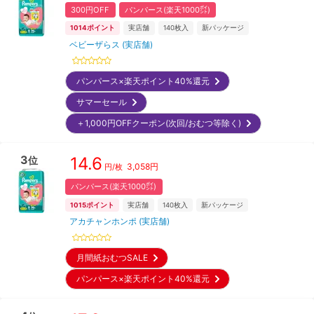
300円OFF
パンパース(楽天1000㌽)
1014
ポイント
実店舗
140
枚入
新パッケージ
ベビーザらス (実店舗)
パンパース×楽天ポイント40%還元
サマーセール
＋1,000円OFFクーポン(次回/おむつ等除く)
3
14.6
位
3,058
円
円/枚
パンパース(楽天1000㌽)
1015
ポイント
実店舗
140
枚入
新パッケージ
アカチャンホンポ (実店舗)
月間紙おむつSALE
パンパース×楽天ポイント40%還元