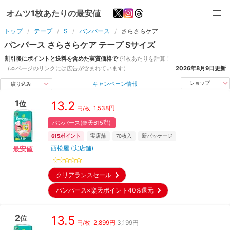
オムツ1枚あたりの最安値
トップ
テープ
S
パンパース
さらさらケア
パンパース
さらさらケア
テープ
S
サイズ
割引後にポイントと送料を含めた実質価格で
で1枚あたりを計算！
（本ページのリンクには広告が含まれています）
2026年8月9日
更新
キャンペーン情報
ショップ
絞り込み
1
13.2
位
1,538
円
円/枚
パンパース(楽天615㌽)
615
ポイント
実店舗
70
枚入
新パッケージ
西松屋 (実店舗)
最安値
クリアランスセール
パンパース×楽天ポイント40%還元
2
13.5
位
2,899
円
3,199円
円/枚