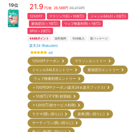
19
21.9
位
26,588
円
30,213円
円/枚
12%OFF
マラソン11店(＋10倍㌽)
ジャンルSALE(＋2倍㌽)
最強翌日(＋1倍㌽)
ウェブ検索利用(＋1倍㌽)
SPU(＋2倍㌽)
4488
ポイント
送料無料
1008
枚入
新パッケージ
楽天24 (Rakuten)
4
件
12%OFFクーポン
マラソンエントリー
ジャンルSALEエントリー
最強翌日エントリー
ウェブ検索利用エントリー
＋100円OFFクーポン(楽天24＆楽天ブックス)
＋10倍㌽(ママ割 初登録)
＋1,000㌽(初サービス利用)
ラクマ(買い回りに)
楽券(買い回りに)
サーティワン(買い回りに)
食パン袋(買い回りに)