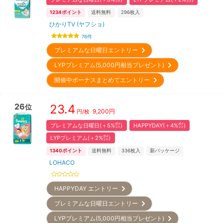
1234
ポイント
送料無料
296
枚入
ひかりTV (ヤフショ)
76
件
プレミアムな日曜日エントリー
LYPプレミアム(5,000円相当プレゼント)
開催中ボーナスまとめてエントリー
26
23.4
位
9,200
円
円/枚
プレミアムな日曜日(＋5%㌽)
HAPPYDAY(＋4%㌽)
LYPプレミアム(＋2%㌽)
1340
ポイント
送料無料
336
枚入
新パッケージ
LOHACO
HAPPYDAY エントリー
プレミアムな日曜日エントリー
LYPプレミアム(5,000円相当プレゼント)