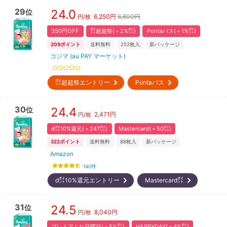
29
24.0
位
6,250
円
6,600円
円/枚
350円OFF
㌽超超祭(＋2%㌽)
Pontaパス(＋1%㌽)
209
ポイント
送料無料
252
枚入
新パッケージ
コジマ (au PAY マーケット)
㌽超超祭エントリー
Pontaパス
30
24.4
位
2,471
円
円/枚
d㌽10%還元(＋247㌽)
Mastercard(＋50㌽)
322
ポイント
送料無料
88
枚入
新パッケージ
Amazon
140
件
d㌽10%還元エントリー
Mastercard㌽
31
24.5
位
8,040
円
円/枚
プレミアムな日曜日(＋5%㌽)
HAPPYDAY(＋4%㌽)