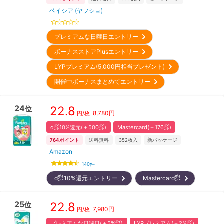
ベイシア (ヤフショ)
プレミアムな日曜日エントリー
ボーナスストアPlusエントリー
LYPプレミアム(5,000円相当プレゼント)
開催中ボーナスまとめてエントリー
24
22.8
位
8,780
円
円/枚
d㌽10%還元(＋500㌽)
Mastercard(＋176㌽)
764
ポイント
送料無料
352
枚入
新パッケージ
Amazon
140
件
d㌽10%還元エントリー
Mastercard㌽
25
22.8
位
7,980
円
円/枚
プレミアムな日曜日(＋5%㌽)
LYPプレミアム(＋2%㌽)