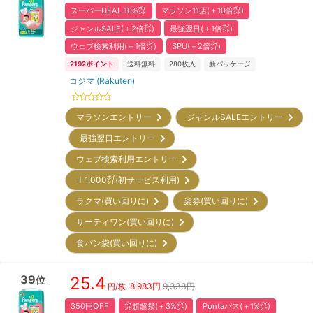
スーパーDEAL 10%㌽
マラソン11店(＋10倍㌽)
ジャンルSALE(＋2倍㌽)
最強翌日(＋1倍㌽)
ウェブ検索利用(＋1倍㌽)
SPU(＋2倍㌽)
2192
ポイント
送料無料
280
枚入
新パッケージ
コジマ (Rakuten)
マラソンエントリー
ジャンルSALEエントリー
最強翌日エントリー
ウェブ検索利用エントリー
＋1,000㌽(初サービス利用)
ラクマ(買い回りに)
楽券(買い回りに)
サーティワン(買い回りに)
食パン袋(買い回りに)
39
25.4
位
8,983
円
9,333円
円/枚
350円OFF
㌽超超祭(＋3%㌽)
Pontaパス(＋1%㌽)