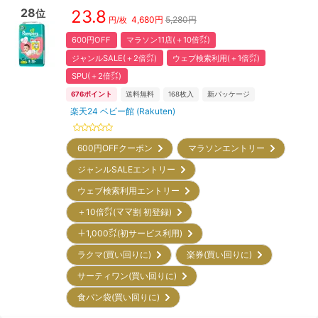
28
23.8
位
4,680
円
5,280円
円/枚
600円OFF
マラソン11店(＋10倍㌽)
ジャンルSALE(＋2倍㌽)
ウェブ検索利用(＋1倍㌽)
SPU(＋2倍㌽)
676
ポイント
送料無料
168
枚入
新パッケージ
楽天24 ベビー館 (Rakuten)
600円OFFクーポン
マラソンエントリー
ジャンルSALEエントリー
ウェブ検索利用エントリー
＋10倍㌽(ママ割 初登録)
＋1,000㌽(初サービス利用)
ラクマ(買い回りに)
楽券(買い回りに)
サーティワン(買い回りに)
食パン袋(買い回りに)