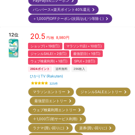
PayPay5%㌽クーポン
パンパース×楽天ポイント40%還元
＋1,000円OFFクーポン(次回/おむつ等除く)
12
20.5
位
8,980
円
円/枚
ショップ(＋19倍㌽)
マラソン11店(＋10倍㌽)
ジャンルSALE(＋2倍㌽)
最強翌日(＋1倍㌽)
ウェブ検索利用(＋1倍㌽)
SPU(＋2倍㌽)
2924
ポイント
送料無料
296
枚入
ひかりTV (Rakuten)
325
件
マラソンエントリー
ジャンルSALEエントリー
最強翌日エントリー
ウェブ検索利用エントリー
＋1,000㌽(初サービス利用)
ラクマ(買い回りに)
楽券(買い回りに)