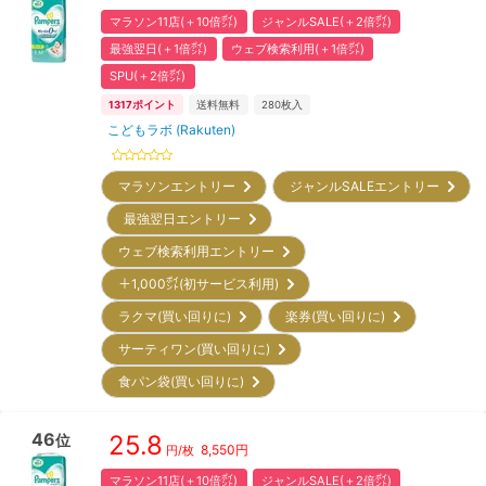
マラソン11店(＋10倍㌽)
ジャンルSALE(＋2倍㌽)
最強翌日(＋1倍㌽)
ウェブ検索利用(＋1倍㌽)
SPU(＋2倍㌽)
1317
ポイント
送料無料
280
枚入
こどもラボ (Rakuten)
マラソンエントリー
ジャンルSALEエントリー
最強翌日エントリー
ウェブ検索利用エントリー
＋1,000㌽(初サービス利用)
ラクマ(買い回りに)
楽券(買い回りに)
サーティワン(買い回りに)
食パン袋(買い回りに)
46
25.8
位
8,550
円
円/枚
マラソン11店(＋10倍㌽)
ジャンルSALE(＋2倍㌽)