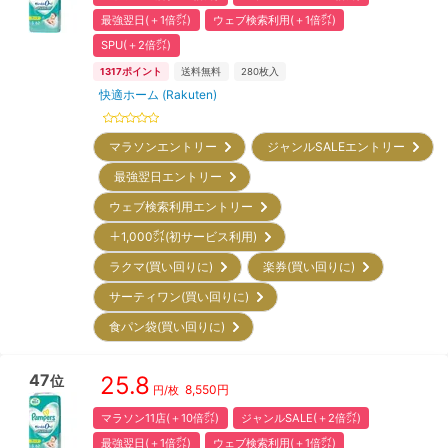
最強翌日(＋1倍㌽)
ウェブ検索利用(＋1倍㌽)
SPU(＋2倍㌽)
1317
ポイント
送料無料
280
枚入
快適ホーム (Rakuten)
マラソンエントリー
ジャンルSALEエントリー
最強翌日エントリー
ウェブ検索利用エントリー
＋1,000㌽(初サービス利用)
ラクマ(買い回りに)
楽券(買い回りに)
サーティワン(買い回りに)
食パン袋(買い回りに)
47
25.8
位
8,550
円
円/枚
マラソン11店(＋10倍㌽)
ジャンルSALE(＋2倍㌽)
最強翌日(＋1倍㌽)
ウェブ検索利用(＋1倍㌽)