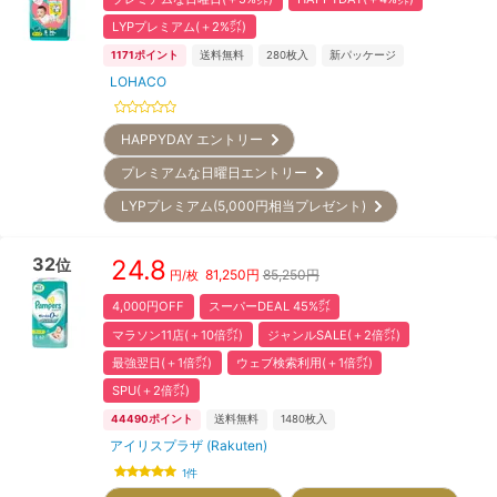
LYPプレミアム(＋2%㌽)
1171
ポイント
送料無料
280
枚入
新パッケージ
LOHACO
HAPPYDAY エントリー
プレミアムな日曜日エントリー
LYPプレミアム(5,000円相当プレゼント)
32
24.8
位
81,250
円
85,250円
円/枚
4,000円OFF
スーパーDEAL 45%㌽
マラソン11店(＋10倍㌽)
ジャンルSALE(＋2倍㌽)
最強翌日(＋1倍㌽)
ウェブ検索利用(＋1倍㌽)
SPU(＋2倍㌽)
44490
ポイント
送料無料
1480
枚入
アイリスプラザ (Rakuten)
1
件