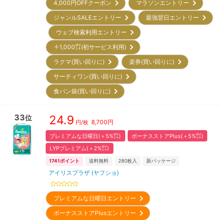
4,000円OFFクーポン
マラソンエントリー
ジャンルSALEエントリー
最強翌日エントリー
ウェブ検索利用エントリー
＋1,000㌽(初サービス利用)
ラクマ(買い回りに)
楽券(買い回りに)
サーティワン(買い回りに)
食パン袋(買い回りに)
33
24.9
位
8,700
円
円/枚
プレミアムな日曜日(＋5%㌽)
ボーナスストアPlus(＋5%㌽)
LYPプレミアム(＋2%㌽)
1741
ポイント
送料無料
280
枚入
新パッケージ
アイリスプラザ (ヤフショ)
プレミアムな日曜日エントリー
ボーナスストアPlusエントリー