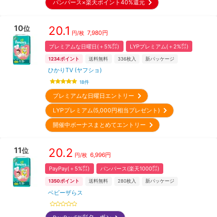
パンパース×楽天ポイント40%還元
10
20.1
位
7,980
円
円/枚
プレミアムな日曜日(＋5%㌽)
LYPプレミアム(＋2%㌽)
1234
ポイント
送料無料
336
枚入
新パッケージ
ひかりTV (ヤフショ)
18
件
プレミアムな日曜日エントリー
LYPプレミアム(5,000円相当プレゼント)
開催中ボーナスまとめてエントリー
11
20.2
位
6,996
円
円/枚
PayPay(＋5%㌽)
パンパース(楽天1000㌽)
1350
ポイント
送料無料
280
枚入
新パッケージ
ベビーザらス