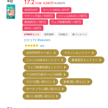
4
17.2
位
8,580
円
8,980円
円/枚
400円OFF
スーパーDEAL 20%㌽
マラソン11店(＋10倍㌽)
ジャンルSALE(＋2倍㌽)
最強翌日(＋1倍㌽)
ウェブ検索利用(＋1倍㌽)
SPU(＋2倍㌽)
2799
ポイント
送料無料
336
枚入
新パッケージ
ひかりTV (Rakuten)
18
件
400円OFFクーポン
マラソンエントリー
ジャンルSALEエントリー
最強翌日エントリー
ウェブ検索利用エントリー
＋1,000㌽(初サービス利用)
ラクマ(買い回りに)
楽券(買い回りに)
サーティワン(買い回りに)
食パン袋(買い回りに)