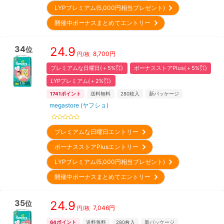
LYPプレミアム(5,000円相当プレゼント)
開催中ボーナスまとめてエントリー
34
24.9
位
8,700
円
円/枚
プレミアムな日曜日(＋5%㌽)
ボーナスストアPlus(＋5%㌽)
LYPプレミアム(＋2%㌽)
1741
ポイント
送料無料
280
枚入
新パッケージ
megastore (ヤフショ)
プレミアムな日曜日エントリー
ボーナスストアPlusエントリー
LYPプレミアム(5,000円相当プレゼント)
開催中ボーナスまとめてエントリー
35
24.9
位
7,046
円
円/枚
64
ポイント
送料無料
280
枚入
新パッケージ