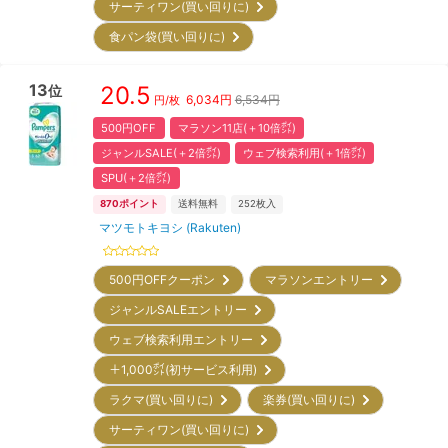
サーティワン(買い回りに)
食パン袋(買い回りに)
13
20.5
位
6,034
円
6,534円
円/枚
500円OFF
マラソン11店(＋10倍㌽)
ジャンルSALE(＋2倍㌽)
ウェブ検索利用(＋1倍㌽)
SPU(＋2倍㌽)
870
ポイント
送料無料
252
枚入
マツモトキヨシ (Rakuten)
500円OFFクーポン
マラソンエントリー
ジャンルSALEエントリー
ウェブ検索利用エントリー
＋1,000㌽(初サービス利用)
ラクマ(買い回りに)
楽券(買い回りに)
サーティワン(買い回りに)