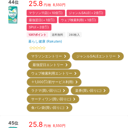
44
25.8
位
8,550
円
円/枚
マラソン11店(＋10倍㌽)
ジャンルSALE(＋2倍㌽)
最強翌日(＋1倍㌽)
ウェブ検索利用(＋1倍㌽)
SPU(＋2倍㌽)
1317
ポイント
送料無料
280
枚入
暮らし健康 (Rakuten)
マラソンエントリー
ジャンルSALEエントリー
最強翌日エントリー
ウェブ検索利用エントリー
＋1,000㌽(初サービス利用)
ラクマ(買い回りに)
楽券(買い回りに)
サーティワン(買い回りに)
食パン袋(買い回りに)
45
25.8
位
8,550
円
円/枚