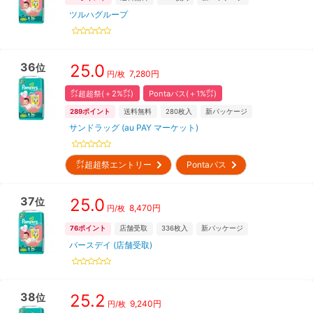
ツルハグループ
36
25.0
位
7,280
円
円/枚
㌽超超祭(＋2%㌽)
Pontaパス(＋1%㌽)
289
ポイント
送料無料
280
枚入
新パッケージ
サンドラッグ (au PAY マーケット)
㌽超超祭エントリー
Pontaパス
37
25.0
位
8,470
円
円/枚
76
ポイント
店舗受取
336
枚入
新パッケージ
バースデイ (店舗受取)
38
25.2
位
9,240
円
円/枚