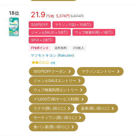
18
21.9
位
5,374
円
5,874円
円/枚
500円OFF
マラソン11店(＋10倍㌽)
ジャンルSALE(＋2倍㌽)
ウェブ検索利用(＋1倍㌽)
SPU(＋2倍㌽)
773
ポイント
送料無料
210
枚入
マツモトキヨシ (Rakuten)
2
件
500円OFFクーポン
マラソンエントリー
ジャンルSALEエントリー
ウェブ検索利用エントリー
＋1,000㌽(初サービス利用)
ラクマ(買い回りに)
楽券(買い回りに)
サーティワン(買い回りに)
食パン袋(買い回りに)