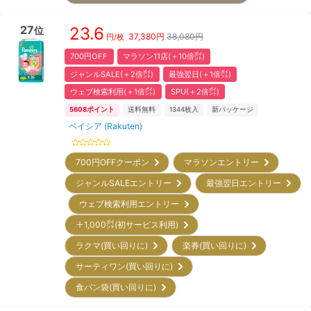
27
23.6
位
37,380
円
38,080円
円/枚
700円OFF
マラソン11店(＋10倍㌽)
ジャンルSALE(＋2倍㌽)
最強翌日(＋1倍㌽)
ウェブ検索利用(＋1倍㌽)
SPU(＋2倍㌽)
5608
ポイント
送料無料
1344
枚入
新パッケージ
ベイシア (Rakuten)
700円OFFクーポン
マラソンエントリー
ジャンルSALEエントリー
最強翌日エントリー
ウェブ検索利用エントリー
＋1,000㌽(初サービス利用)
ラクマ(買い回りに)
楽券(買い回りに)
サーティワン(買い回りに)
食パン袋(買い回りに)