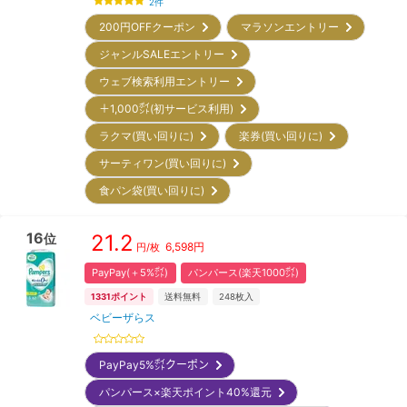
2
件
200円OFFクーポン
マラソンエントリー
ジャンルSALEエントリー
ウェブ検索利用エントリー
＋1,000㌽(初サービス利用)
ラクマ(買い回りに)
楽券(買い回りに)
サーティワン(買い回りに)
食パン袋(買い回りに)
16
21.2
位
6,598
円
円/枚
PayPay(＋5%㌽)
パンパース(楽天1000㌽)
1331
ポイント
送料無料
248
枚入
ベビーザらス
PayPay5%㌽クーポン
パンパース×楽天ポイント40%還元