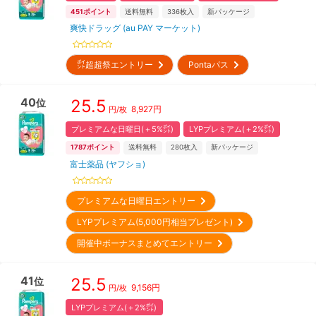
451
ポイント
送料無料
336
枚入
新パッケージ
爽快ドラッグ (au PAY マーケット)
㌽超超祭エントリー
Pontaパス
40
25.5
位
8,927
円
円/枚
プレミアムな日曜日(＋5%㌽)
LYPプレミアム(＋2%㌽)
1787
ポイント
送料無料
280
枚入
新パッケージ
富士薬品 (ヤフショ)
プレミアムな日曜日エントリー
LYPプレミアム(5,000円相当プレゼント)
開催中ボーナスまとめてエントリー
41
25.5
位
9,156
円
円/枚
LYPプレミアム(＋2%㌽)