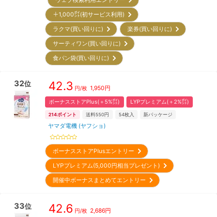
＋1,000㌽(初サービス利用)
ラクマ(買い回りに)
楽券(買い回りに)
サーティワン(買い回りに)
食パン袋(買い回りに)
32
42.3
位
1,950
円
円/枚
ボーナスストアPlus(＋5%㌽)
LYPプレミアム(＋2%㌽)
214
ポイント
送料550円
54
枚入
新パッケージ
ヤマダ電機 (ヤフショ)
ボーナスストアPlusエントリー
LYPプレミアム(5,000円相当プレゼント)
開催中ボーナスまとめてエントリー
33
42.6
位
2,686
円
円/枚