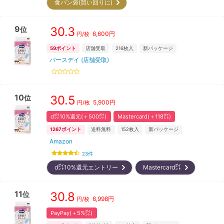
食パン袋(買い回りに)
9
30.3
位
6,600
円
円/枚
59
ポイント
店舗受取
216
枚入
新パッケージ
バースデイ (店舗受取)
10
30.5
位
5,900
円
円/枚
d㌽10%還元(＋500㌽)
Mastercard(＋118㌽)
1267
ポイント
送料無料
152
枚入
新パッケージ
Amazon
23
件
d㌽10%還元エントリー
Mastercard㌽
11
30.8
位
6,998
円
円/枚
PayPay(＋5%㌽)