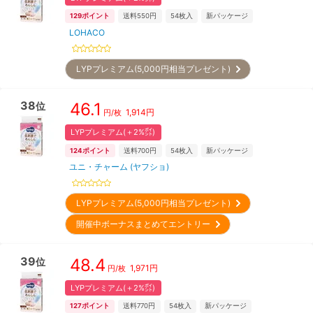
129
ポイント
送料550円
54
枚入
新パッケージ
LOHACO
LYPプレミアム(5,000円相当プレゼント)
38
46.1
位
1,914
円
円/枚
LYPプレミアム(＋2%㌽)
124
ポイント
送料700円
54
枚入
新パッケージ
ユニ・チャーム (ヤフショ)
LYPプレミアム(5,000円相当プレゼント)
開催中ボーナスまとめてエントリー
39
48.4
位
1,971
円
円/枚
LYPプレミアム(＋2%㌽)
127
ポイント
送料770円
54
枚入
新パッケージ