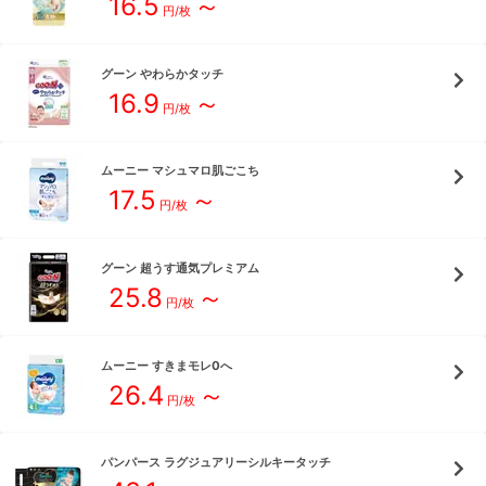
16.5
～
円/枚
グーン
やわらかタッチ
16.9
～
円/枚
ムーニー
マシュマロ肌ごこち
17.5
～
円/枚
グーン
超うす通気プレミアム
25.8
～
円/枚
ムーニー
すきまモレ0へ
26.4
～
円/枚
パンパース
ラグジュアリーシルキータッチ