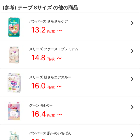
(参考)
テープ
S
サイズ
の他の商品
パンパース
さらさらケア
13.2
～
円/枚
メリーズ
ファーストプレミアム
14.8
～
円/枚
メリーズ
肌さらエアスルー
16.0
～
円/枚
グーン
モレ0へ
16.4
～
円/枚
パンパース
肌へのいちばん