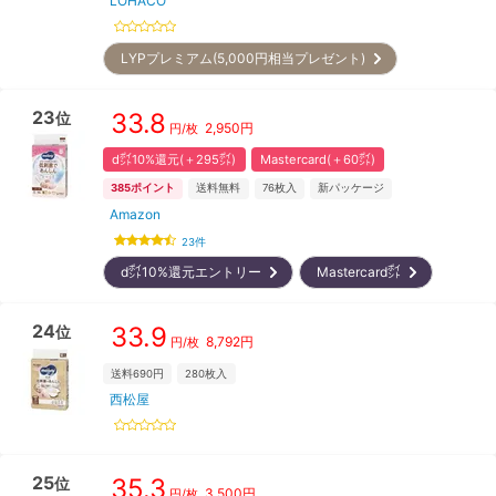
LOHACO
LYPプレミアム(5,000円相当プレゼント)
23
33.8
位
2,950
円
円/枚
d㌽10%還元(＋295㌽)
Mastercard(＋60㌽)
385
ポイント
送料無料
76
枚入
新パッケージ
Amazon
23
件
d㌽10%還元エントリー
Mastercard㌽
24
33.9
位
8,792
円
円/枚
送料690円
280
枚入
西松屋
25
35.3
位
3,500
円
円/枚