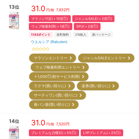
13
31.0
位
7,832
円
円/枚
マラソン11店(＋10倍㌽)
ジャンルSALE(＋2倍㌽)
ウェブ検索利用(＋1倍㌽)
SPU(＋2倍㌽)
1143
ポイント
送料無料
216
枚入
新パッケージ
ウエルシア (Rakuten)
マラソンエントリー
ジャンルSALEエントリー
ウェブ検索利用エントリー
＋1,000㌽(初サービス利用)
ラクマ(買い回りに)
楽券(買い回りに)
サーティワン(買い回りに)
食パン袋(買い回りに)
14
31.0
位
7,520
円
円/枚
プレミアムな日曜日(＋5%㌽)
LYPプレミアム(＋2%㌽)