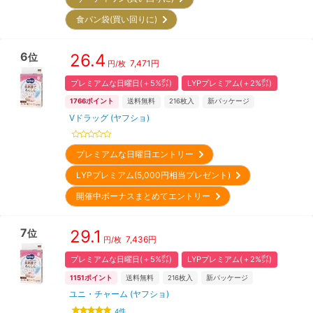
食パン袋(買い回りに)
6
26.4
位
7,471
円
円/枚
プレミアムな日曜日(＋5%㌽)
LYPプレミアム(＋2%㌽)
1766
ポイント
送料無料
216
枚入
新パッケージ
Vドラッグ (ヤフショ)
プレミアムな日曜日エントリー
LYPプレミアム(5,000円相当プレゼント)
開催中ボーナスまとめてエントリー
7
29.1
位
7,436
円
円/枚
プレミアムな日曜日(＋5%㌽)
LYPプレミアム(＋2%㌽)
1151
ポイント
送料無料
216
枚入
新パッケージ
ユニ・チャーム (ヤフショ)
4
件