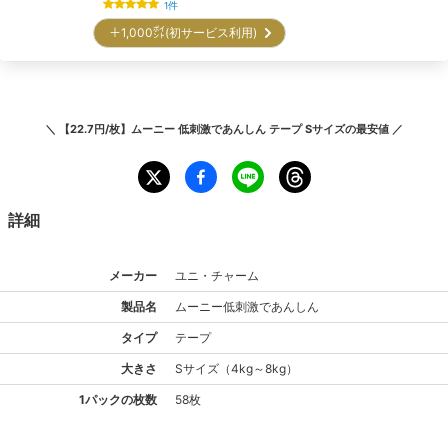
1
件
＋1,000㌽(初サービス利用)
＼
【22.7円/枚】ムーニー 低刺激であんしん テープ Sサイズ
の最安値 ／
詳細
メーカー
ユニ・チャーム
製品名
ムーニー
低刺激であんしん
タイプ
テープ
大きさ
S
サイズ
（
4kg～8kg
）
1パックの枚数
58枚