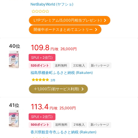
NetBabyWorld (ヤフショ)
LYPプレミアム(5,000円相当プレゼント)
開催中ボーナスまとめてエントリー
40
109.8
位
26,000
円
円/枚
SPU(＋2倍㌽)
520
ポイント
送料無料
232
枚入
新パッケージ
福島県棚倉町ふるさと納税 (Rakuten)
2
件
＋1,000㌽(初サービス利用)
41
113.4
位
25,000
円
円/枚
SPU(＋2倍㌽)
500
ポイント
送料無料
216
枚入
新パッケージ
香川県観音寺市ふるさと納税 (Rakuten)