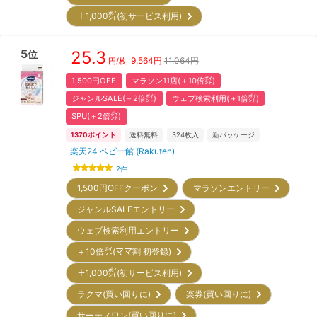
＋1,000㌽(初サービス利用)
5
25.3
位
9,564
円
11,064円
円/枚
1,500円OFF
マラソン11店(＋10倍㌽)
ジャンルSALE(＋2倍㌽)
ウェブ検索利用(＋1倍㌽)
SPU(＋2倍㌽)
1370
ポイント
送料無料
324
枚入
新パッケージ
楽天24 ベビー館 (Rakuten)
2
件
1,500円OFFクーポン
マラソンエントリー
ジャンルSALEエントリー
ウェブ検索利用エントリー
＋10倍㌽(ママ割 初登録)
＋1,000㌽(初サービス利用)
ラクマ(買い回りに)
楽券(買い回りに)
サーティワン(買い回りに)