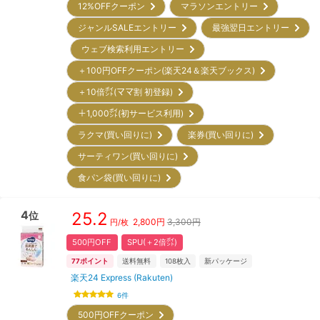
12%OFFクーポン
マラソンエントリー
ジャンルSALEエントリー
最強翌日エントリー
ウェブ検索利用エントリー
＋100円OFFクーポン(楽天24＆楽天ブックス)
＋10倍㌽(ママ割 初登録)
＋1,000㌽(初サービス利用)
ラクマ(買い回りに)
楽券(買い回りに)
サーティワン(買い回りに)
食パン袋(買い回りに)
4
25.2
位
2,800
円
3,300円
円/枚
500円OFF
SPU(＋2倍㌽)
77
ポイント
送料無料
108
枚入
新パッケージ
楽天24 Express (Rakuten)
6
件
500円OFFクーポン