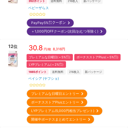
352
ポイント
送料無料
216
枚入
新パッケージ
ベビーザらス
PayPay5%㌽クーポン
＋1,000円OFFクーポン(次回/おむつ等除く)
12
30.8
位
8,316
円
円/枚
プレミアムな日曜日(＋5%㌽)
ボーナスストアPlus(＋5%㌽)
LYPプレミアム(＋2%㌽)
1665
ポイント
送料無料
216
枚入
新パッケージ
ベイシア (ヤフショ)
プレミアムな日曜日エントリー
ボーナスストアPlusエントリー
LYPプレミアム(5,000円相当プレゼント)
開催中ボーナスまとめてエントリー