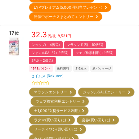
LYPプレミアム(5,000円相当プレゼント)
開催中ボーナスまとめてエントリー
17
32.3
位
8,531
円
円/枚
ショップ(＋4倍㌽)
マラソン11店(＋10倍㌽)
ジャンルSALE(＋2倍㌽)
ウェブ検索利用(＋1倍㌽)
SPU(＋2倍㌽)
1548
ポイント
送料無料
216
枚入
新パッケージ
セイムス (Rakuten)
マラソンエントリー
ジャンルSALEエントリー
ウェブ検索利用エントリー
＋1,000㌽(初サービス利用)
ラクマ(買い回りに)
楽券(買い回りに)
サーティワン(買い回りに)
食パン袋(買い回りに)