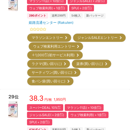
マラソン11店(＋10倍㌽)
ジャンルSALE(＋2倍㌽)
ウェブ検索利用(＋1倍㌽)
SPU(＋2倍㌽)
290
ポイント
送料299円
54
枚入
新パッケージ
姫路流通センター (Rakuten)
マラソンエントリー
ジャンルSALEエントリー
ウェブ検索利用エントリー
＋1,000㌽(初サービス利用)
ラクマ(買い回りに)
楽券(買い回りに)
サーティワン(買い回りに)
食パン袋(買い回りに)
29
38.3
位
1,950
円
円/枚
スーパーDEAL 10%㌽
マラソン11店(＋10倍㌽)
ジャンルSALE(＋2倍㌽)
ウェブ検索利用(＋1倍㌽)
SPU(＋2倍㌽)
434
ポイント
送料550円
54
枚入
新パッケージ