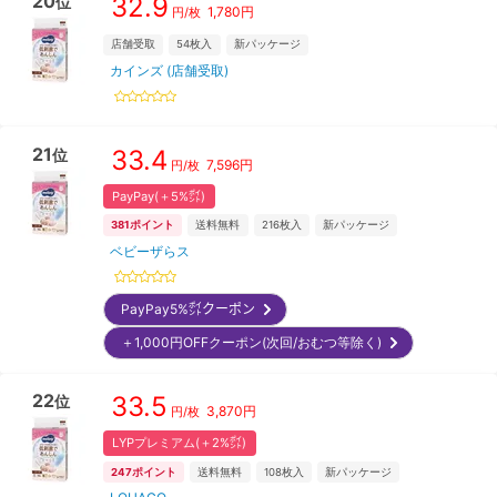
20
32.9
位
1,780
円
円/枚
店舗受取
54
枚入
新パッケージ
カインズ (店舗受取)
21
33.4
位
7,596
円
円/枚
PayPay(＋5%㌽)
381
ポイント
送料無料
216
枚入
新パッケージ
ベビーザらス
PayPay5%㌽クーポン
＋1,000円OFFクーポン(次回/おむつ等除く)
22
33.5
位
3,870
円
円/枚
LYPプレミアム(＋2%㌽)
247
ポイント
送料無料
108
枚入
新パッケージ