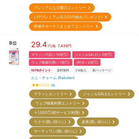
プレミアムな日曜日エントリー
LYPプレミアム(5,000円相当プレゼント)
開催中ボーナスまとめてエントリー
8
29.4
位
7,436
円
円/枚
マラソン11店(＋10倍㌽)
ジャンルSALE(＋2倍㌽)
ウェブ検索利用(＋1倍㌽)
SPU(＋2倍㌽)
1079
ポイント
送料無料
216
枚入
新パッケージ
ユニ・チャーム (Rakuten)
1
件
マラソンエントリー
ジャンルSALEエントリー
ウェブ検索利用エントリー
＋1,000㌽(初サービス利用)
ラクマ(買い回りに)
楽券(買い回りに)
サーティワン(買い回りに)