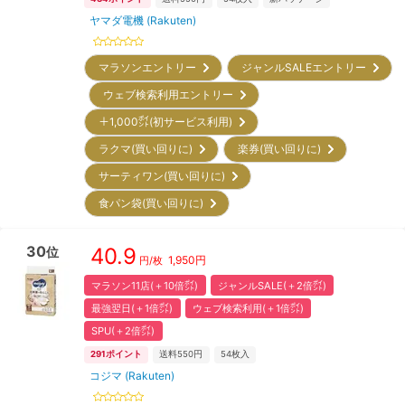
ヤマダ電機 (Rakuten)
マラソンエントリー
ジャンルSALEエントリー
ウェブ検索利用エントリー
＋1,000㌽(初サービス利用)
ラクマ(買い回りに)
楽券(買い回りに)
サーティワン(買い回りに)
食パン袋(買い回りに)
30
40.9
位
1,950
円
円/枚
マラソン11店(＋10倍㌽)
ジャンルSALE(＋2倍㌽)
最強翌日(＋1倍㌽)
ウェブ検索利用(＋1倍㌽)
SPU(＋2倍㌽)
291
ポイント
送料550円
54
枚入
コジマ (Rakuten)