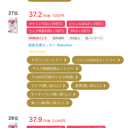
27
37.2
位
7,051
円
円/枚
マラソン11店(＋10倍㌽)
ジャンルSALE(＋2倍㌽)
ウェブ検索利用(＋1倍㌽)
SPU(＋2倍㌽)
1030
ポイント
送料無料
162
枚入
新パッケージ
姫路流通センター (Rakuten)
マラソンエントリー
ジャンルSALEエントリー
ウェブ検索利用エントリー
＋1,000㌽(初サービス利用)
ラクマ(買い回りに)
楽券(買い回りに)
サーティワン(買い回りに)
食パン袋(買い回りに)
28
37.9
位
2,040
円
円/枚