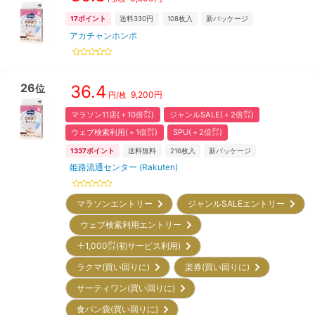
17
ポイント
送料330円
108
枚入
新パッケージ
アカチャンホンポ
26
36.4
位
9,200
円
円/枚
マラソン11店(＋10倍㌽)
ジャンルSALE(＋2倍㌽)
ウェブ検索利用(＋1倍㌽)
SPU(＋2倍㌽)
1337
ポイント
送料無料
216
枚入
新パッケージ
姫路流通センター (Rakuten)
マラソンエントリー
ジャンルSALEエントリー
ウェブ検索利用エントリー
＋1,000㌽(初サービス利用)
ラクマ(買い回りに)
楽券(買い回りに)
サーティワン(買い回りに)
食パン袋(買い回りに)