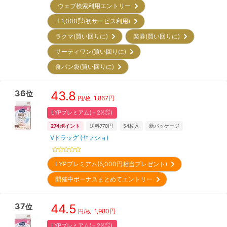
ウェブ検索利用エントリー
＋1,000㌽(初サービス利用)
ラクマ(買い回りに)
楽券(買い回りに)
サーティワン(買い回りに)
食パン袋(買い回りに)
36
43.8
位
1,867
円
円/枚
LYPプレミアム(＋2%㌽)
274
ポイント
送料770円
54
枚入
新パッケージ
Vドラッグ (ヤフショ)
LYPプレミアム(5,000円相当プレゼント)
開催中ボーナスまとめてエントリー
37
44.5
位
1,980
円
円/枚
LYPプレミアム(＋2%㌽)