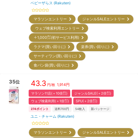
ベビーザらス (Rakuten)
マラソンエントリー
ジャンルSALEエントリー
ウェブ検索利用エントリー
＋1,000㌽(初サービス利用)
ラクマ(買い回りに)
楽券(買い回りに)
サーティワン(買い回りに)
食パン袋(買い回りに)
35
43.3
位
1,914
円
円/枚
マラソン11店(＋10倍㌽)
ジャンルSALE(＋2倍㌽)
ウェブ検索利用(＋1倍㌽)
SPU(＋2倍㌽)
274
ポイント
送料700円
54
枚入
新パッケージ
ユニ・チャーム (Rakuten)
マラソンエントリー
ジャンルSALEエントリー