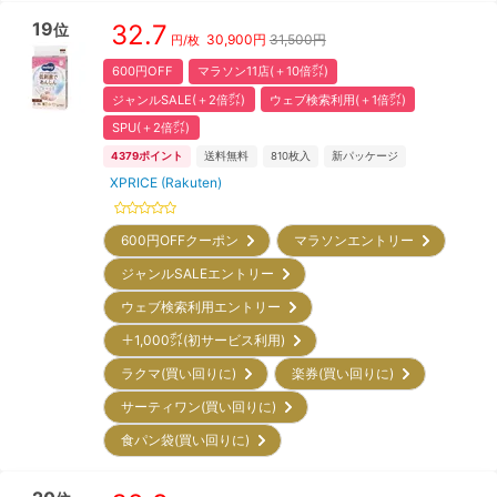
19
32.7
位
30,900
円
31,500円
円/枚
600円OFF
マラソン11店(＋10倍㌽)
ジャンルSALE(＋2倍㌽)
ウェブ検索利用(＋1倍㌽)
SPU(＋2倍㌽)
4379
ポイント
送料無料
810
枚入
新パッケージ
XPRICE (Rakuten)
600円OFFクーポン
マラソンエントリー
ジャンルSALEエントリー
ウェブ検索利用エントリー
＋1,000㌽(初サービス利用)
ラクマ(買い回りに)
楽券(買い回りに)
サーティワン(買い回りに)
食パン袋(買い回りに)