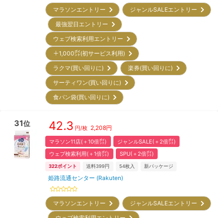
マラソンエントリー
ジャンルSALEエントリー
最強翌日エントリー
ウェブ検索利用エントリー
＋1,000㌽(初サービス利用)
ラクマ(買い回りに)
楽券(買い回りに)
サーティワン(買い回りに)
食パン袋(買い回りに)
31
42.3
位
2,208
円
円/枚
マラソン11店(＋10倍㌽)
ジャンルSALE(＋2倍㌽)
ウェブ検索利用(＋1倍㌽)
SPU(＋2倍㌽)
322
ポイント
送料399円
54
枚入
新パッケージ
姫路流通センター (Rakuten)
マラソンエントリー
ジャンルSALEエントリー
ウェブ検索利用エントリー