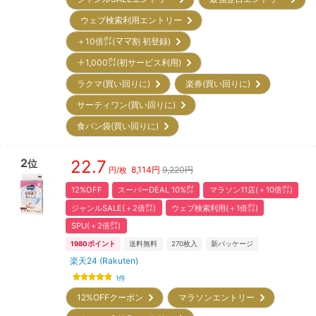
ウェブ検索利用エントリー
＋10倍㌽(ママ割 初登録)
＋1,000㌽(初サービス利用)
ラクマ(買い回りに)
楽券(買い回りに)
サーティワン(買い回りに)
食パン袋(買い回りに)
2
22.7
位
8,114
円
9,220円
円/枚
12%OFF
スーパーDEAL 10%㌽
マラソン11店(＋10倍㌽)
ジャンルSALE(＋2倍㌽)
ウェブ検索利用(＋1倍㌽)
SPU(＋2倍㌽)
1980
ポイント
送料無料
270
枚入
新パッケージ
楽天24 (Rakuten)
1
件
12%OFFクーポン
マラソンエントリー