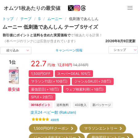
オムツ1枚あたりの最安値
トップ
テープ
S
ムーニー
低刺激であんしん
ムーニー
低刺激であんしん
テープ
S
サイズ
割引後にポイントと送料を含めた実質価格で
で1枚あたりを計算！
（本ページのリンクには広告が含まれています）
2026年8月9日
更新
キャンペーン情報
ショップ
絞り込み
1
22.7
位
12,816
円
14,316円
円/枚
1,500円OFF
スーパーDEAL 10%㌽
マラソン11店(＋10倍㌽)
ジャンルSALE(＋2倍㌽)
最強翌日(＋1倍㌽)
ウェブ検索利用(＋1倍㌽)
最安値
SPU(＋2倍㌽)
3018
ポイント
送料無料
432
枚入
新パッケージ
楽天24 ベビー館 (Rakuten)
498
件
1,500円OFFクーポン
マラソンエントリー
ジャンルSALEエントリー
最強翌日エントリー