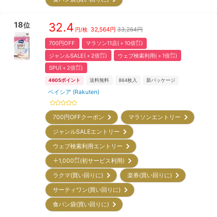
18
32.4
位
32,564
円
33,264円
円/枚
700円OFF
マラソン11店(＋10倍㌽)
ジャンルSALE(＋2倍㌽)
ウェブ検索利用(＋1倍㌽)
SPU(＋2倍㌽)
4605
ポイント
送料無料
864
枚入
新パッケージ
ベイシア (Rakuten)
700円OFFクーポン
マラソンエントリー
ジャンルSALEエントリー
ウェブ検索利用エントリー
＋1,000㌽(初サービス利用)
ラクマ(買い回りに)
楽券(買い回りに)
サーティワン(買い回りに)
食パン袋(買い回りに)