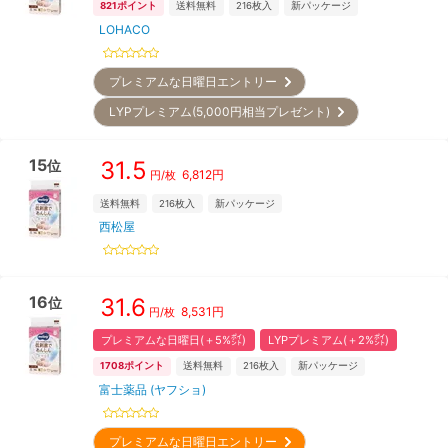
821
ポイント
送料無料
216
枚入
新パッケージ
LOHACO
プレミアムな日曜日エントリー
LYPプレミアム(5,000円相当プレゼント)
15
31.5
位
6,812
円
円/枚
送料無料
216
枚入
新パッケージ
西松屋
16
31.6
位
8,531
円
円/枚
プレミアムな日曜日(＋5%㌽)
LYPプレミアム(＋2%㌽)
1708
ポイント
送料無料
216
枚入
新パッケージ
富士薬品 (ヤフショ)
プレミアムな日曜日エントリー