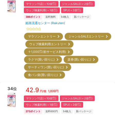
マラソン11店(＋10倍㌽)
ジャンルSALE(＋2倍㌽)
ウェブ検索利用(＋1倍㌽)
SPU(＋2倍㌽)
386
ポイント
送料無料
54
枚入
新パッケージ
姫路流通センター (Rakuten)
マラソンエントリー
ジャンルSALEエントリー
ウェブ検索利用エントリー
＋1,000㌽(初サービス利用)
ラクマ(買い回りに)
楽券(買い回りに)
サーティワン(買い回りに)
食パン袋(買い回りに)
34
42.9
位
1,899
円
円/枚
マラソン11店(＋10倍㌽)
ジャンルSALE(＋2倍㌽)
ウェブ検索利用(＋1倍㌽)
SPU(＋2倍㌽)
273
ポイント
送料690円
54
枚入
新パッケージ