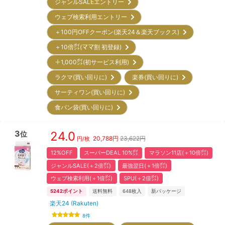
ジャンルSALEエントリー
ウェブ検索利用エントリー
＋100円OFFクーポン(楽天24＆楽天ブックス)
＋10倍㌽(ママ割 初登録)
＋1,000㌽(初サービス利用)
ラクマ(買い回りに)
楽券(買い回りに)
サーティワン(買い回りに)
食パン袋(買い回りに)
3
24.0
位
20,788
円
23,622円
円/枚
12%OFF
スーパーDEAL 10%㌽
マラソン11店(＋10倍㌽)
ジャンルSALE(＋2倍㌽)
最強翌日(＋1倍㌽)
ウェブ検索利用(＋1倍㌽)
SPU(＋2倍㌽)
5242
ポイント
送料無料
648
枚入
新パッケージ
楽天24 (Rakuten)
8
件