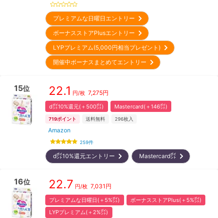
プレミアムな日曜日エントリー
ボーナスストアPlusエントリー
LYPプレミアム(5,000円相当プレゼント)
開催中ボーナスまとめてエントリー
15
22.1
位
7,275
円
円/枚
d㌽10%還元(＋500㌽)
Mastercard(＋146㌽)
719
ポイント
送料無料
296
枚入
Amazon
259
件
d㌽10%還元エントリー
Mastercard㌽
16
22.7
位
7,031
円
円/枚
プレミアムな日曜日(＋5%㌽)
ボーナスストアPlus(＋5%㌽)
LYPプレミアム(＋2%㌽)