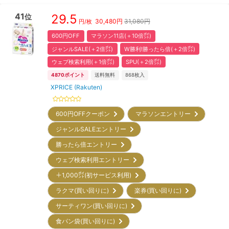
41
29.5
位
30,480
円
31,080円
円/枚
600円OFF
マラソン11店(＋10倍㌽)
ジャンルSALE(＋2倍㌽)
W勝利!勝ったら倍(＋2倍㌽)
ウェブ検索利用(＋1倍㌽)
SPU(＋2倍㌽)
4870
ポイント
送料無料
868
枚入
XPRICE (Rakuten)
600円OFFクーポン
マラソンエントリー
ジャンルSALEエントリー
勝ったら倍エントリー
ウェブ検索利用エントリー
＋1,000㌽(初サービス利用)
ラクマ(買い回りに)
楽券(買い回りに)
サーティワン(買い回りに)
食パン袋(買い回りに)