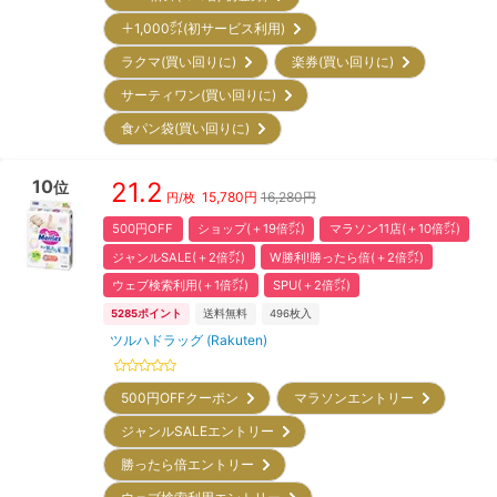
＋1,000㌽(初サービス利用)
ラクマ(買い回りに)
楽券(買い回りに)
サーティワン(買い回りに)
食パン袋(買い回りに)
10
21.2
位
15,780
円
16,280円
円/枚
500円OFF
ショップ(＋19倍㌽)
マラソン11店(＋10倍㌽)
ジャンルSALE(＋2倍㌽)
W勝利!勝ったら倍(＋2倍㌽)
ウェブ検索利用(＋1倍㌽)
SPU(＋2倍㌽)
5285
ポイント
送料無料
496
枚入
ツルハドラッグ (Rakuten)
500円OFFクーポン
マラソンエントリー
ジャンルSALEエントリー
勝ったら倍エントリー