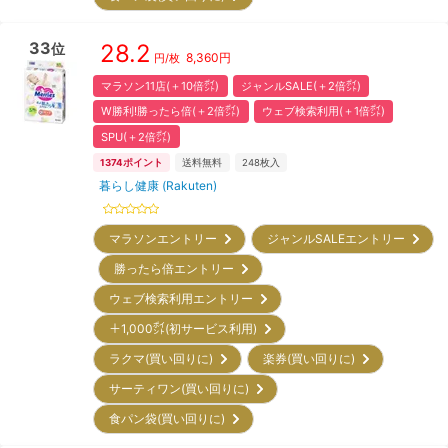
33
28.2
位
8,360
円
円/枚
マラソン11店(＋10倍㌽)
ジャンルSALE(＋2倍㌽)
W勝利!勝ったら倍(＋2倍㌽)
ウェブ検索利用(＋1倍㌽)
SPU(＋2倍㌽)
1374
ポイント
送料無料
248
枚入
暮らし健康 (Rakuten)
マラソンエントリー
ジャンルSALEエントリー
勝ったら倍エントリー
ウェブ検索利用エントリー
＋1,000㌽(初サービス利用)
ラクマ(買い回りに)
楽券(買い回りに)
サーティワン(買い回りに)
食パン袋(買い回りに)