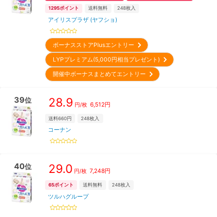
1295
ポイント
送料無料
248
枚入
アイリスプラザ (ヤフショ)
ボーナスストアPlusエントリー
LYPプレミアム(5,000円相当プレゼント)
開催中ボーナスまとめてエントリー
39
28.9
位
6,512
円
円/枚
送料660円
248
枚入
コーナン
40
29.0
位
7,248
円
円/枚
65
ポイント
送料無料
248
枚入
ツルハグループ