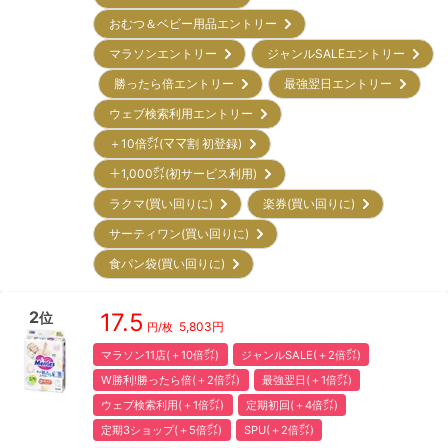
おむつ＆ベビー用品エントリー
マラソンエントリー
ジャンルSALEエントリー
勝ったら倍エントリー
最強翌日エントリー
ウェブ検索利用エントリー
＋10倍㌽(ママ割 初登録)
＋1,000㌽(初サービス利用)
ラクマ(買い回りに)
楽券(買い回りに)
サーティワン(買い回りに)
食パン袋(買い回りに)
2
17.5
位
5,803
円
円/枚
マラソン11店(＋10倍㌽)
ジャンルSALE(＋2倍㌽)
W勝利!勝ったら倍(＋2倍㌽)
最強翌日(＋1倍㌽)
ウェブ検索利用(＋1倍㌽)
定期初回(＋4倍㌽)
定期3ショップ(＋5倍㌽)
SPU(＋2倍㌽)