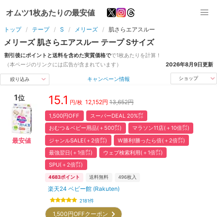
オムツ1枚あたりの最安値
トップ
テープ
S
メリーズ
肌さらエアスルー
メリーズ
肌さらエアスルー
テープ
S
サイズ
割引後にポイントと送料を含めた実質価格で
で1枚あたりを計算！
（本ページのリンクには広告が含まれています）
2026年8月9日
更新
キャンペーン情報
ショップ
絞り込み
1
15.1
位
12,152
円
13,652円
円/枚
1,500円OFF
スーパーDEAL 20%㌽
おむつ＆ベビー用品(＋500㌽)
マラソン11店(＋10倍㌽)
ジャンルSALE(＋2倍㌽)
W勝利!勝ったら倍(＋2倍㌽)
最安値
最強翌日(＋1倍㌽)
ウェブ検索利用(＋1倍㌽)
SPU(＋2倍㌽)
4683
ポイント
送料無料
496
枚入
楽天24 ベビー館 (Rakuten)
2181
件
1,500円OFFクーポン