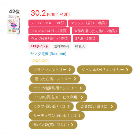
42
30.2
位
1,740
円
円/枚
スーパーDEAL 10%㌽
マラソン11店(＋10倍㌽)
ジャンルSALE(＋2倍㌽)
W勝利!勝ったら倍(＋2倍㌽)
ウェブ検索利用(＋1倍㌽)
SPU(＋2倍㌽)
415
ポイント
送料550円
62
枚入
ヤマダ電機 (Rakuten)
マラソンエントリー
ジャンルSALEエントリー
勝ったら倍エントリー
ウェブ検索利用エントリー
＋1,000㌽(初サービス利用)
ラクマ(買い回りに)
楽券(買い回りに)
サーティワン(買い回りに)
食パン袋(買い回りに)