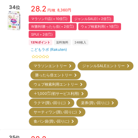
34
28.2
位
8,360
円
円/枚
マラソン11店(＋10倍㌽)
ジャンルSALE(＋2倍㌽)
W勝利!勝ったら倍(＋2倍㌽)
ウェブ検索利用(＋1倍㌽)
SPU(＋2倍㌽)
1374
ポイント
送料無料
248
枚入
こどもラボ (Rakuten)
マラソンエントリー
ジャンルSALEエントリー
勝ったら倍エントリー
ウェブ検索利用エントリー
＋1,000㌽(初サービス利用)
ラクマ(買い回りに)
楽券(買い回りに)
サーティワン(買い回りに)
食パン袋(買い回りに)
35
位