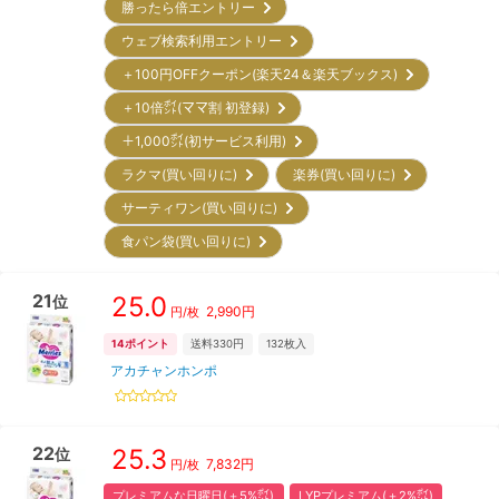
勝ったら倍エントリー
ウェブ検索利用エントリー
＋100円OFFクーポン(楽天24＆楽天ブックス)
＋10倍㌽(ママ割 初登録)
＋1,000㌽(初サービス利用)
ラクマ(買い回りに)
楽券(買い回りに)
サーティワン(買い回りに)
食パン袋(買い回りに)
21
25.0
位
2,990
円
円/枚
14
ポイント
送料330円
132
枚入
アカチャンホンポ
22
25.3
位
7,832
円
円/枚
プレミアムな日曜日(＋5%㌽)
LYPプレミアム(＋2%㌽)