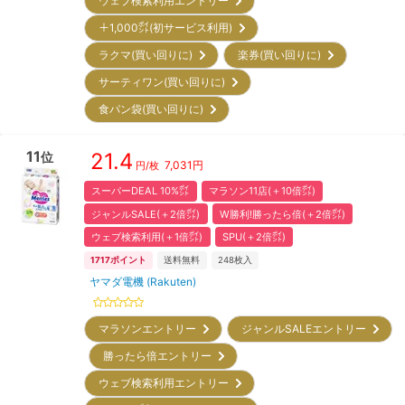
ウェブ検索利用エントリー
＋1,000㌽(初サービス利用)
ラクマ(買い回りに)
楽券(買い回りに)
サーティワン(買い回りに)
食パン袋(買い回りに)
11
21.4
位
7,031
円
円/枚
スーパーDEAL 10%㌽
マラソン11店(＋10倍㌽)
ジャンルSALE(＋2倍㌽)
W勝利!勝ったら倍(＋2倍㌽)
ウェブ検索利用(＋1倍㌽)
SPU(＋2倍㌽)
1717
ポイント
送料無料
248
枚入
ヤマダ電機 (Rakuten)
マラソンエントリー
ジャンルSALEエントリー
勝ったら倍エントリー
ウェブ検索利用エントリー