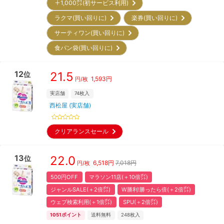
＋1,000㌽(初サービス利用)
ラクマ(買い回りに)
楽券(買い回りに)
サーティワン(買い回りに)
食パン袋(買い回りに)
12
21.5
位
1,593
円
円/枚
実店舗
74
枚入
西松屋 (実店舗)
クリアランスセール
13
22.0
位
6,518
円
7,018円
円/枚
500円OFF
マラソン11店(＋10倍㌽)
ジャンルSALE(＋2倍㌽)
W勝利!勝ったら倍(＋2倍㌽)
ウェブ検索利用(＋1倍㌽)
SPU(＋2倍㌽)
1051
ポイント
送料無料
248
枚入