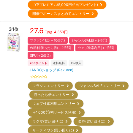
LYPプレミアム(5,000円相当プレゼント)
開催中ボーナスまとめてエントリー
31
27.6
位
4,350
円
円/枚
マラソン11店(＋10倍㌽)
ジャンルSALE(＋2倍㌽)
W勝利!勝ったら倍(＋2倍㌽)
ウェブ検索利用(＋1倍㌽)
SPU(＋2倍㌽)
706
ポイント
送料無料
132
枚入
JANDCショップ (Rakuten)
マラソンエントリー
ジャンルSALEエントリー
勝ったら倍エントリー
ウェブ検索利用エントリー
＋1,000㌽(初サービス利用)
ラクマ(買い回りに)
楽券(買い回りに)
サーティワン(買い回りに)