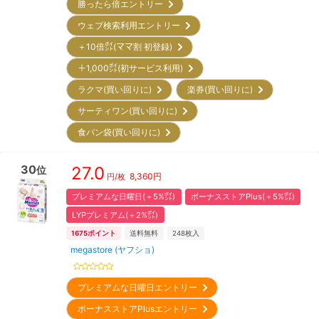
勝ったら倍エントリー
ウェブ検索利用エントリー
＋10倍㌽(ママ割 初登録)
＋1,000㌽(初サービス利用)
ラクマ(買い回りに)
楽券(買い回りに)
サーティワン(買い回りに)
食パン袋(買い回りに)
30
27.0
位
8,360
円
円/枚
プレミアムな日曜日(＋5%㌽)
ボーナスストアPlus(＋5%㌽)
LYPプレミアム(＋2%㌽)
1675
ポイント
送料無料
248
枚入
megastore (ヤフショ)
プレミアムな日曜日エントリー
ボーナスストアPlusエントリー