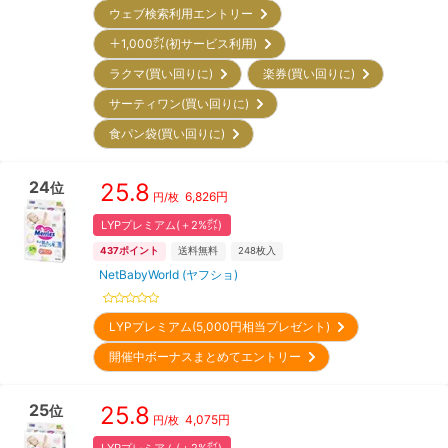
ウェブ検索利用エントリー
＋1,000㌽(初サービス利用)
ラクマ(買い回りに)
楽券(買い回りに)
サーティワン(買い回りに)
食パン袋(買い回りに)
24
25.8
位
6,826
円
円/枚
LYPプレミアム(＋2%㌽)
437
ポイント
送料無料
248
枚入
NetBabyWorld (ヤフショ)
LYPプレミアム(5,000円相当プレゼント)
開催中ボーナスまとめてエントリー
25
25.8
位
4,075
円
円/枚
LYPプレミアム(＋2%㌽)