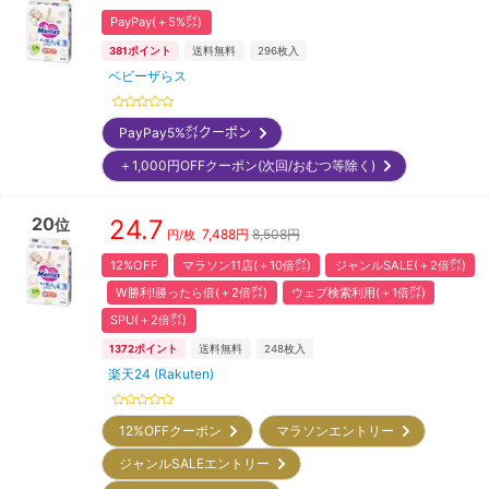
PayPay(＋5%㌽)
381
ポイント
送料無料
296
枚入
ベビーザらス
PayPay5%㌽クーポン
＋1,000円OFFクーポン(次回/おむつ等除く)
20
24.7
位
7,488
円
8,508円
円/枚
12%OFF
マラソン11店(＋10倍㌽)
ジャンルSALE(＋2倍㌽)
W勝利!勝ったら倍(＋2倍㌽)
ウェブ検索利用(＋1倍㌽)
SPU(＋2倍㌽)
1372
ポイント
送料無料
248
枚入
楽天24 (Rakuten)
12%OFFクーポン
マラソンエントリー
ジャンルSALEエントリー