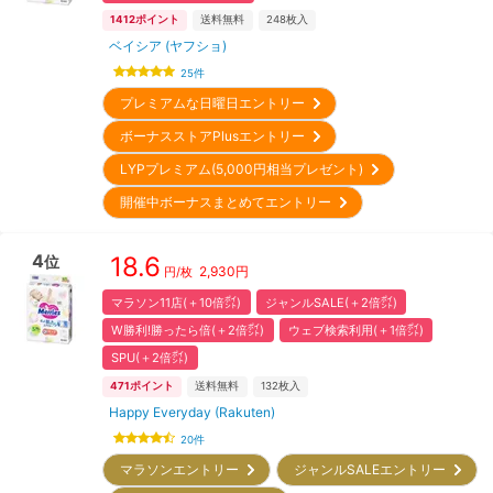
1412
ポイント
送料無料
248
枚入
ベイシア (ヤフショ)
25
件
プレミアムな日曜日エントリー
ボーナスストアPlusエントリー
LYPプレミアム(5,000円相当プレゼント)
開催中ボーナスまとめてエントリー
4
18.6
位
2,930
円
円/枚
マラソン11店(＋10倍㌽)
ジャンルSALE(＋2倍㌽)
W勝利!勝ったら倍(＋2倍㌽)
ウェブ検索利用(＋1倍㌽)
SPU(＋2倍㌽)
471
ポイント
送料無料
132
枚入
Happy Everyday (Rakuten)
20
件
マラソンエントリー
ジャンルSALEエントリー