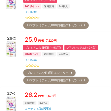
260
ポイント
送料無料
148
枚入
LOHACO
LYPプレミアム(5,000円相当プレゼント)
26
25.9
位
7,220
円
円/枚
プレミアムな日曜日(＋5%㌽)
LYPプレミアム(＋2%㌽)
789
ポイント
送料無料
248
枚入
LOHACO
プレミアムな日曜日エントリー
LYPプレミアム(5,000円相当プレゼント)
27
26.2
位
1,628
円
円/枚
店舗受取
62
枚入
コーナン (店舗受取)