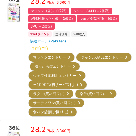
28.2
8,360
円
円/枚
マラソン11店(＋10倍㌽)
ジャンルSALE(＋2倍㌽)
W勝利!勝ったら倍(＋2倍㌽)
ウェブ検索利用(＋1倍㌽)
SPU(＋2倍㌽)
1374
ポイント
送料無料
248
枚入
快適ホーム (Rakuten)
マラソンエントリー
ジャンルSALEエントリー
勝ったら倍エントリー
ウェブ検索利用エントリー
＋1,000㌽(初サービス利用)
ラクマ(買い回りに)
楽券(買い回りに)
サーティワン(買い回りに)
食パン袋(買い回りに)
36
28.2
位
8,360
円
円/枚