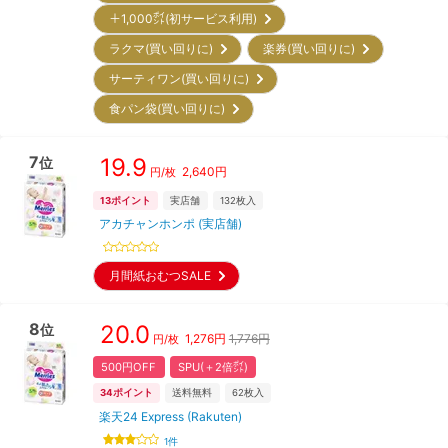
＋1,000㌽(初サービス利用)
ラクマ(買い回りに)
楽券(買い回りに)
サーティワン(買い回りに)
食パン袋(買い回りに)
7
19.9
位
2,640
円
円/枚
13
ポイント
実店舗
132
枚入
アカチャンホンポ (実店舗)
月間紙おむつSALE
8
20.0
位
1,276
円
1,776円
円/枚
500円OFF
SPU(＋2倍㌽)
34
ポイント
送料無料
62
枚入
楽天24 Express (Rakuten)
1
件