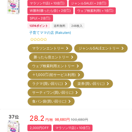
マラソン11店(＋10倍㌽)
ジャンルSALE(＋2倍㌽)
W勝利!勝ったら倍(＋2倍㌽)
ウェブ検索利用(＋1倍㌽)
SPU(＋2倍㌽)
1374
ポイント
送料無料
248
枚入
子育てママの店 (Rakuten)
マラソンエントリー
ジャンルSALEエントリー
勝ったら倍エントリー
ウェブ検索利用エントリー
＋1,000㌽(初サービス利用)
ラクマ(買い回りに)
楽券(買い回りに)
サーティワン(買い回りに)
食パン袋(買い回りに)
37
28.2
位
98,680
円
100,680円
円/枚
2,000円OFF
マラソン11店(＋10倍㌽)