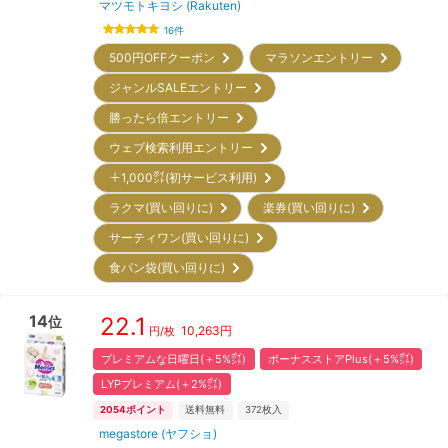
マツモトキヨシ (Rakuten)
16
件
500円OFFクーポン
マラソンエントリー
ジャンルSALEエントリー
勝ったら倍エントリー
ウェブ検索利用エントリー
＋1,000㌽(初サービス利用)
ラクマ(買い回りに)
楽券(買い回りに)
サーティワン(買い回りに)
食パン袋(買い回りに)
14
22.1
位
10,263
円
円/枚
プレミアムな日曜日(＋5%㌽)
ボーナスストアPlus(＋5%㌽)
LYPプレミアム(＋2%㌽)
2054
ポイント
送料無料
372
枚入
megastore (ヤフショ)