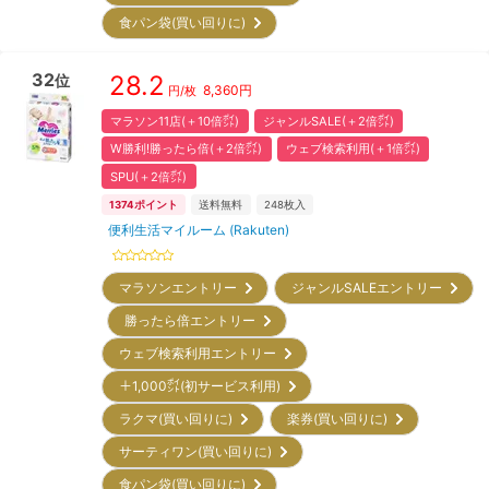
食パン袋(買い回りに)
32
28.2
位
8,360
円
円/枚
マラソン11店(＋10倍㌽)
ジャンルSALE(＋2倍㌽)
W勝利!勝ったら倍(＋2倍㌽)
ウェブ検索利用(＋1倍㌽)
SPU(＋2倍㌽)
1374
ポイント
送料無料
248
枚入
便利生活マイルーム (Rakuten)
マラソンエントリー
ジャンルSALEエントリー
勝ったら倍エントリー
ウェブ検索利用エントリー
＋1,000㌽(初サービス利用)
ラクマ(買い回りに)
楽券(買い回りに)
サーティワン(買い回りに)
食パン袋(買い回りに)