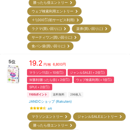
勝ったら倍エントリー
ウェブ検索利用エントリー
＋1,000㌽(初サービス利用)
ラクマ(買い回りに)
楽券(買い回りに)
サーティワン(買い回りに)
食パン袋(買い回りに)
5
19.2
位
6,800
円
円/枚
マラソン11店(＋10倍㌽)
ジャンルSALE(＋2倍㌽)
W勝利!勝ったら倍(＋2倍㌽)
ウェブ検索利用(＋1倍㌽)
SPU(＋2倍㌽)
1105
ポイント
送料無料
296
枚入
JANDCショップ (Rakuten)
4
件
マラソンエントリー
ジャンルSALEエントリー
勝ったら倍エントリー