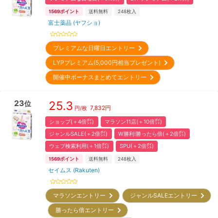
1569
ポイント
送料無料
248
枚入
富士薬品 (ヤフショ)
プレミアムな日曜日エントリー
LYPプレミアム(5,000円相当プレゼント)
開催中ボーナスまとめてエントリー
23
25.3
位
7,832
円
円/枚
ショップ(＋4倍㌽)
マラソン11店(＋10倍㌽)
ジャンルSALE(＋2倍㌽)
W勝利!勝ったら倍(＋2倍㌽)
ウェブ検索利用(＋1倍㌽)
SPU(＋2倍㌽)
1569
ポイント
送料無料
248
枚入
セイムス (Rakuten)
マラソンエントリー
ジャンルSALEエントリー
勝ったら倍エントリー