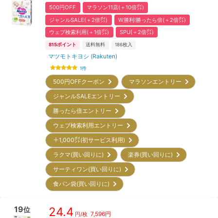
500円OFF
マラソン11店(＋10倍㌽)
ジャンルSALE(＋2倍㌽)
W勝利!勝ったら倍(＋2倍㌽)
ウェブ検索利用(＋1倍㌽)
SPU(＋2倍㌽)
815
ポイント
送料無料
186
枚入
マツモトキヨシ (Rakuten)
1
件
500円OFFクーポン
マラソンエントリー
ジャンルSALEエントリー
勝ったら倍エントリー
ウェブ検索利用エントリー
＋1,000㌽(初サービス利用)
ラクマ(買い回りに)
楽券(買い回りに)
サーティワン(買い回りに)
食パン袋(買い回りに)
19
24.4
位
7,596
円
円/枚