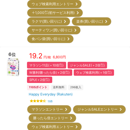
ウェブ検索利用エントリー
＋1,000㌽(初サービス利用)
ラクマ(買い回りに)
楽券(買い回りに)
サーティワン(買い回りに)
食パン袋(買い回りに)
6
19.2
位
6,800
円
円/枚
マラソン11店(＋10倍㌽)
ジャンルSALE(＋2倍㌽)
W勝利!勝ったら倍(＋2倍㌽)
ウェブ検索利用(＋1倍㌽)
SPU(＋2倍㌽)
1105
ポイント
送料無料
296
枚入
Happy Everyday (Rakuten)
11
件
マラソンエントリー
ジャンルSALEエントリー
勝ったら倍エントリー
ウェブ検索利用エントリー