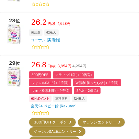
28
26.2
位
1,628
円
円/枚
実店舗
62
枚入
コーナン (実店舗)
29
26.8
位
3,954
円
4,254円
円/枚
300円OFF
マラソン11店(＋10倍㌽)
ジャンルSALE(＋2倍㌽)
W勝利!勝ったら倍(＋2倍㌽)
ウェブ検索利用(＋1倍㌽)
SPU(＋2倍㌽)
634
ポイント
送料無料
124
枚入
楽天24 ベビー館 (Rakuten)
300円OFFクーポン
マラソンエントリー
ジャンルSALEエントリー