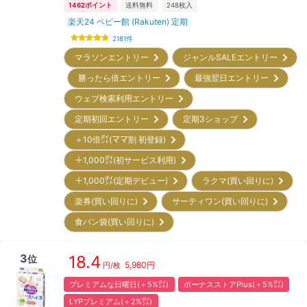
1462
ポイント
送料無料
248
枚入
楽天24 ベビー館 (Rakuten) 定期
2181
件
マラソンエントリー
ジャンルSALEエントリー
勝ったら倍エントリー
最強翌日エントリー
ウェブ検索利用エントリー
定期初回エントリー
定期3ショップ
＋10倍㌽(ママ割 初登録)
＋1,000㌽(初サービス利用)
＋1,000㌽(定期デビュー)
ラクマ(買い回りに)
楽券(買い回りに)
サーティワン(買い回りに)
食パン袋(買い回りに)
3
18.4
位
5,980
円
円/枚
プレミアムな日曜日(＋5%㌽)
ボーナスストアPlus(＋5%㌽)
LYPプレミアム(＋2%㌽)