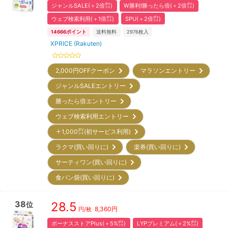
ジャンルSALE(＋2倍㌽)
W勝利!勝ったら倍(＋2倍㌽)
ウェブ検索利用(＋1倍㌽)
SPU(＋2倍㌽)
14666
ポイント
送料無料
2976
枚入
XPRICE (Rakuten)
2,000円OFFクーポン
マラソンエントリー
ジャンルSALEエントリー
勝ったら倍エントリー
ウェブ検索利用エントリー
＋1,000㌽(初サービス利用)
ラクマ(買い回りに)
楽券(買い回りに)
サーティワン(買い回りに)
食パン袋(買い回りに)
38
28.5
位
8,360
円
円/枚
ボーナスストアPlus(＋5%㌽)
LYPプレミアム(＋2%㌽)