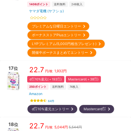
1406
ポイント
送料無料
248
枚入
ヤマダ電機 (ヤフショ)
プレミアムな日曜日エントリー
ボーナスストアPlusエントリー
LYPプレミアム(5,000円相当プレゼント)
開催中ボーナスまとめてエントリー
17
22.7
位
1,932
円
円/枚
d㌽10%還元(＋193㌽)
Mastercard(＋38㌽)
250
ポイント
送料無料
74
枚入
Amazon
64
件
d㌽10%還元エントリー
Mastercard㌽
18
22.7
位
5,044
円
5,544円
円/枚