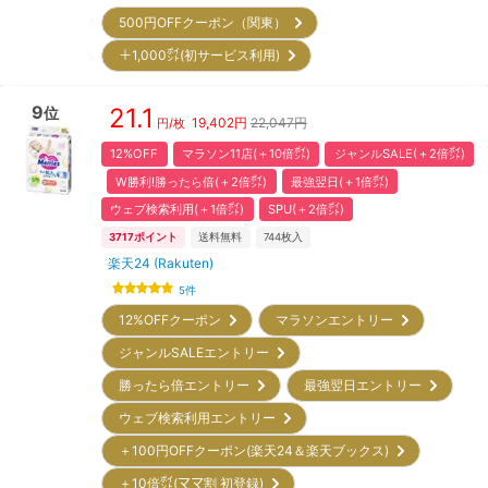
500円OFFクーポン（関東）
＋1,000㌽(初サービス利用)
9
21.1
位
19,402
円
22,047円
円/枚
12%OFF
マラソン11店(＋10倍㌽)
ジャンルSALE(＋2倍㌽)
W勝利!勝ったら倍(＋2倍㌽)
最強翌日(＋1倍㌽)
ウェブ検索利用(＋1倍㌽)
SPU(＋2倍㌽)
3717
ポイント
送料無料
744
枚入
楽天24 (Rakuten)
5
件
12%OFFクーポン
マラソンエントリー
ジャンルSALEエントリー
勝ったら倍エントリー
最強翌日エントリー
ウェブ検索利用エントリー
＋100円OFFクーポン(楽天24＆楽天ブックス)
＋10倍㌽(ママ割 初登録)