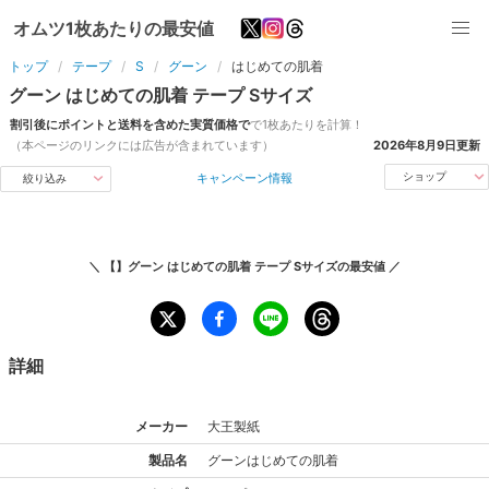
オムツ1枚あたりの最安値
トップ
テープ
S
グーン
はじめての肌着
グーン
はじめての肌着
テープ
S
サイズ
割引後にポイントと送料を含めた実質価格で
で1枚あたりを計算！
（本ページのリンクには広告が含まれています）
2026年8月9日
更新
キャンペーン情報
ショップ
絞り込み
＼
【】グーン はじめての肌着 テープ Sサイズ
の最安値 ／
詳細
メーカー
大王製紙
製品名
グーン
はじめての肌着