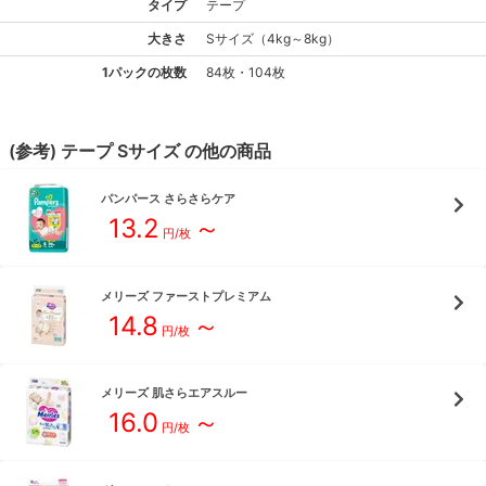
タイプ
テープ
大きさ
S
サイズ
（
4kg～8kg
）
1パックの枚数
84枚・104枚
(参考)
テープ
S
サイズ
の他の商品
パンパース
さらさらケア
13.2
～
円/枚
メリーズ
ファーストプレミアム
14.8
～
円/枚
メリーズ
肌さらエアスルー
16.0
～
円/枚