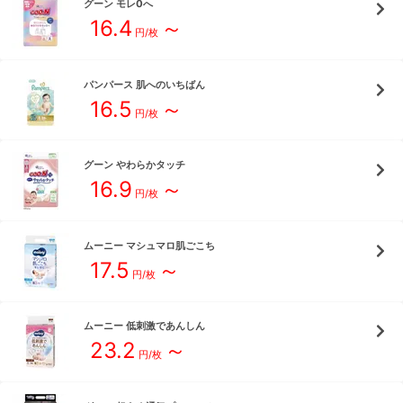
グーン
モレ0へ
16.4
～
円/枚
パンパース
肌へのいちばん
16.5
～
円/枚
グーン
やわらかタッチ
16.9
～
円/枚
ムーニー
マシュマロ肌ごこち
17.5
～
円/枚
ムーニー
低刺激であんしん
23.2
～
円/枚