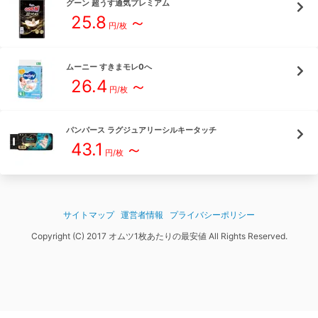
グーン
超うす通気プレミアム
25.8
～
円/枚
ムーニー
すきまモレ0へ
26.4
～
円/枚
パンパース
ラグジュアリーシルキータッチ
43.1
～
円/枚
サイトマップ
運営者情報
プライバシーポリシー
Copyright (C) 2017 オムツ1枚あたりの最安値 All Rights Reserved.