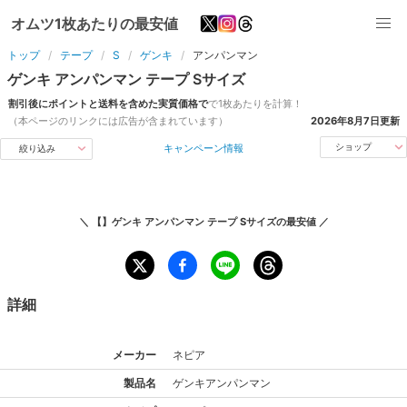
オムツ1枚あたりの最安値
トップ
テープ
S
ゲンキ
アンパンマン
ゲンキ
アンパンマン
テープ
S
サイズ
割引後にポイントと送料を含めた実質価格で
で1枚あたりを計算！
（本ページのリンクには広告が含まれています）
2026年8月7日
更新
キャンペーン情報
ショップ
絞り込み
＼
【】ゲンキ アンパンマン テープ Sサイズ
の最安値 ／
詳細
メーカー
ネピア
製品名
ゲンキ
アンパンマン