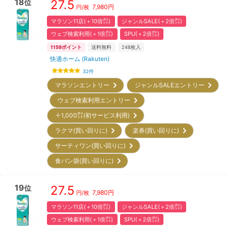
18
27.5
位
7,980
円
円/枚
マラソン11店(＋10倍㌽)
ジャンルSALE(＋2倍㌽)
ウェブ検索利用(＋1倍㌽)
SPU(＋2倍㌽)
1159
ポイント
送料無料
248
枚入
快適ホーム (Rakuten)
32
件
マラソンエントリー
ジャンルSALEエントリー
ウェブ検索利用エントリー
＋1,000㌽(初サービス利用)
ラクマ(買い回りに)
楽券(買い回りに)
サーティワン(買い回りに)
食パン袋(買い回りに)
19
27.5
位
7,980
円
円/枚
マラソン11店(＋10倍㌽)
ジャンルSALE(＋2倍㌽)
ウェブ検索利用(＋1倍㌽)
SPU(＋2倍㌽)