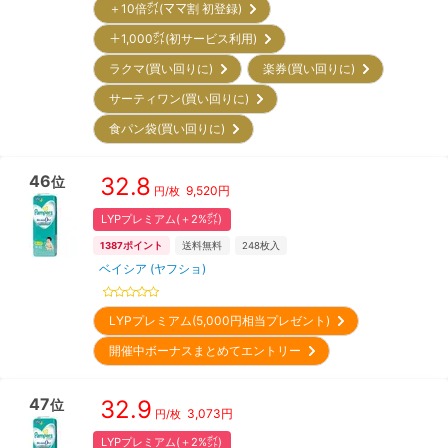
＋10倍㌽(ママ割 初登録)
＋1,000㌽(初サービス利用)
ラクマ(買い回りに)
楽券(買い回りに)
サーティワン(買い回りに)
食パン袋(買い回りに)
46
32.8
位
9,520
円
円/枚
LYPプレミアム(＋2%㌽)
1387
ポイント
送料無料
248
枚入
ベイシア (ヤフショ)
LYPプレミアム(5,000円相当プレゼント)
開催中ボーナスまとめてエントリー
47
32.9
位
3,073
円
円/枚
LYPプレミアム(＋2%㌽)