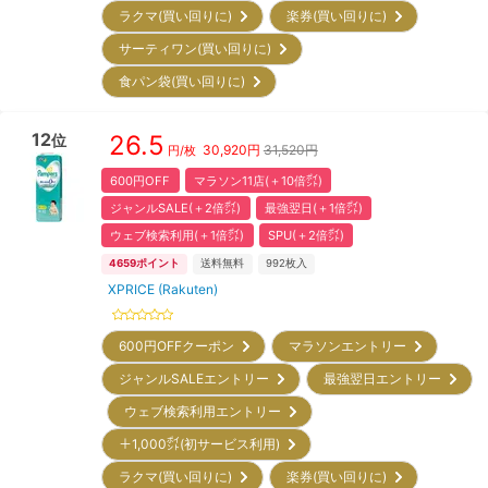
ラクマ(買い回りに)
楽券(買い回りに)
サーティワン(買い回りに)
食パン袋(買い回りに)
12
26.5
位
30,920
円
31,520円
円/枚
600円OFF
マラソン11店(＋10倍㌽)
ジャンルSALE(＋2倍㌽)
最強翌日(＋1倍㌽)
ウェブ検索利用(＋1倍㌽)
SPU(＋2倍㌽)
4659
ポイント
送料無料
992
枚入
XPRICE (Rakuten)
600円OFFクーポン
マラソンエントリー
ジャンルSALEエントリー
最強翌日エントリー
ウェブ検索利用エントリー
＋1,000㌽(初サービス利用)
ラクマ(買い回りに)
楽券(買い回りに)