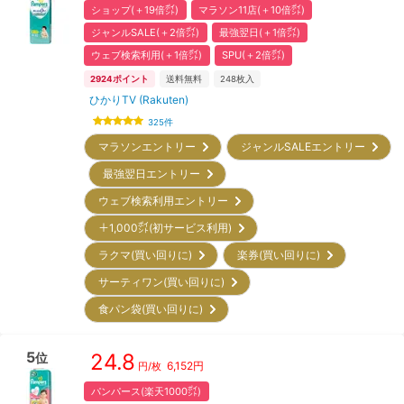
ショップ(＋19倍㌽)
マラソン11店(＋10倍㌽)
ジャンルSALE(＋2倍㌽)
最強翌日(＋1倍㌽)
ウェブ検索利用(＋1倍㌽)
SPU(＋2倍㌽)
2924
ポイント
送料無料
248
枚入
ひかりTV (Rakuten)
325
件
マラソンエントリー
ジャンルSALEエントリー
最強翌日エントリー
ウェブ検索利用エントリー
＋1,000㌽(初サービス利用)
ラクマ(買い回りに)
楽券(買い回りに)
サーティワン(買い回りに)
食パン袋(買い回りに)
5
24.8
位
6,152
円
円/枚
パンパース(楽天1000㌽)