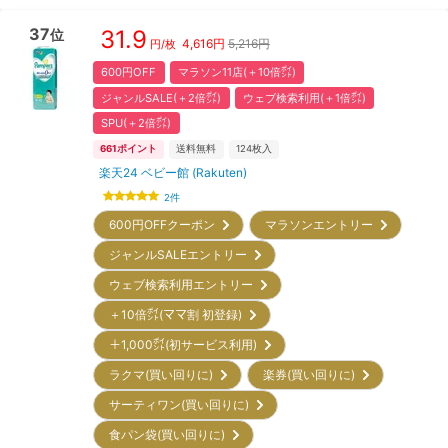
37
31.9
位
4,616
円
5,216円
円/枚
600円OFF
マラソン11店(＋10倍㌽)
ジャンルSALE(＋2倍㌽)
ウェブ検索利用(＋1倍㌽)
SPU(＋2倍㌽)
661
ポイント
送料無料
124
枚入
楽天24 ベビー館 (Rakuten)
2
件
600円OFFクーポン
マラソンエントリー
ジャンルSALEエントリー
ウェブ検索利用エントリー
＋10倍㌽(ママ割 初登録)
＋1,000㌽(初サービス利用)
ラクマ(買い回りに)
楽券(買い回りに)
サーティワン(買い回りに)
食パン袋(買い回りに)