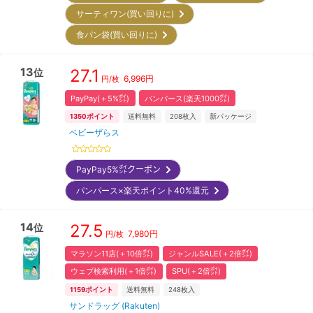
サーティワン(買い回りに)
食パン袋(買い回りに)
13
27.1
位
6,996
円
円/枚
PayPay(＋5%㌽)
パンパース(楽天1000㌽)
1350
ポイント
送料無料
208
枚入
新パッケージ
ベビーザらス
PayPay5%㌽クーポン
パンパース×楽天ポイント40%還元
14
27.5
位
7,980
円
円/枚
マラソン11店(＋10倍㌽)
ジャンルSALE(＋2倍㌽)
ウェブ検索利用(＋1倍㌽)
SPU(＋2倍㌽)
1159
ポイント
送料無料
248
枚入
サンドラッグ (Rakuten)