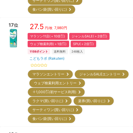
サーティワン(買い回りに)
食パン袋(買い回りに)
17
27.5
位
7,980
円
円/枚
マラソン11店(＋10倍㌽)
ジャンルSALE(＋2倍㌽)
ウェブ検索利用(＋1倍㌽)
SPU(＋2倍㌽)
1159
ポイント
送料無料
248
枚入
こどもラボ (Rakuten)
マラソンエントリー
ジャンルSALEエントリー
ウェブ検索利用エントリー
＋1,000㌽(初サービス利用)
ラクマ(買い回りに)
楽券(買い回りに)
サーティワン(買い回りに)
食パン袋(買い回りに)