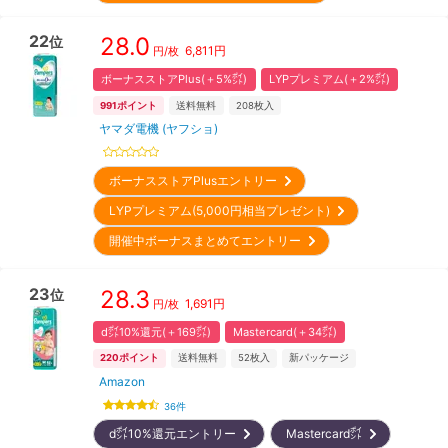
22
28.0
位
6,811
円
円/枚
ボーナスストアPlus(＋5%㌽)
LYPプレミアム(＋2%㌽)
991
ポイント
送料無料
208
枚入
ヤマダ電機 (ヤフショ)
ボーナスストアPlusエントリー
LYPプレミアム(5,000円相当プレゼント)
開催中ボーナスまとめてエントリー
23
28.3
位
1,691
円
円/枚
d㌽10%還元(＋169㌽)
Mastercard(＋34㌽)
220
ポイント
送料無料
52
枚入
新パッケージ
Amazon
36
件
d㌽10%還元エントリー
Mastercard㌽