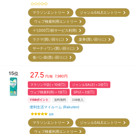
マラソンエントリー
ジャンルSALEエントリー
ウェブ検索利用エントリー
＋1,000㌽(初サービス利用)
ラクマ(買い回りに)
楽券(買い回りに)
サーティワン(買い回りに)
食パン袋(買い回りに)
15
27.5
位
7,980
円
円/枚
マラソン11店(＋10倍㌽)
ジャンルSALE(＋2倍㌽)
ウェブ検索利用(＋1倍㌽)
SPU(＋2倍㌽)
1159
ポイント
送料無料
248
枚入
便利生活マイルーム (Rakuten)
8
件
マラソンエントリー
ジャンルSALEエントリー
ウェブ検索利用エントリー