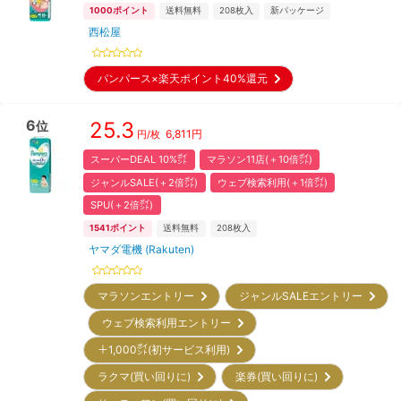
1000
ポイント
送料無料
208
枚入
新パッケージ
西松屋
パンパース×楽天ポイント40%還元
6
25.3
位
6,811
円
円/枚
スーパーDEAL 10%㌽
マラソン11店(＋10倍㌽)
ジャンルSALE(＋2倍㌽)
ウェブ検索利用(＋1倍㌽)
SPU(＋2倍㌽)
1541
ポイント
送料無料
208
枚入
ヤマダ電機 (Rakuten)
マラソンエントリー
ジャンルSALEエントリー
ウェブ検索利用エントリー
＋1,000㌽(初サービス利用)
ラクマ(買い回りに)
楽券(買い回りに)