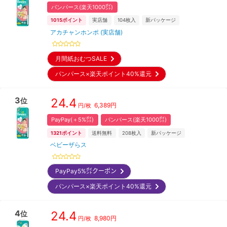
パンパース(楽天1000㌽)
1015
ポイント
実店舗
104
枚入
新パッケージ
アカチャンホンポ (実店舗)
月間紙おむつSALE
パンパース×楽天ポイント40%還元
3
24.4
位
6,389
円
円/枚
PayPay(＋5%㌽)
パンパース(楽天1000㌽)
1321
ポイント
送料無料
208
枚入
新パッケージ
ベビーザらス
PayPay5%㌽クーポン
パンパース×楽天ポイント40%還元
4
24.4
位
8,980
円
円/枚