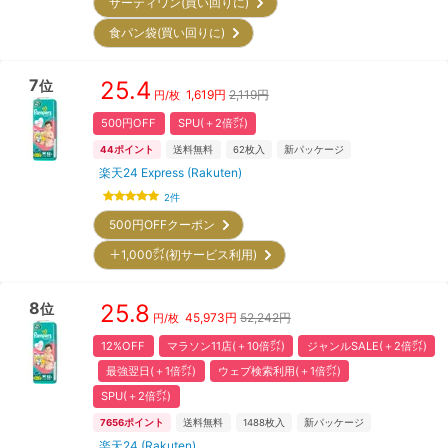
サーティワン(買い回りに)
食パン袋(買い回りに)
7
25.4
位
1,619
円
2,119円
円/枚
500円OFF
SPU(＋2倍㌽)
44
ポイント
送料無料
62
枚入
新パッケージ
楽天24 Express (Rakuten)
2
件
500円OFFクーポン
＋1,000㌽(初サービス利用)
8
25.8
位
45,973
円
52,242円
円/枚
12%OFF
マラソン11店(＋10倍㌽)
ジャンルSALE(＋2倍㌽)
最強翌日(＋1倍㌽)
ウェブ検索利用(＋1倍㌽)
SPU(＋2倍㌽)
7656
ポイント
送料無料
1488
枚入
新パッケージ
楽天24 (Rakuten)