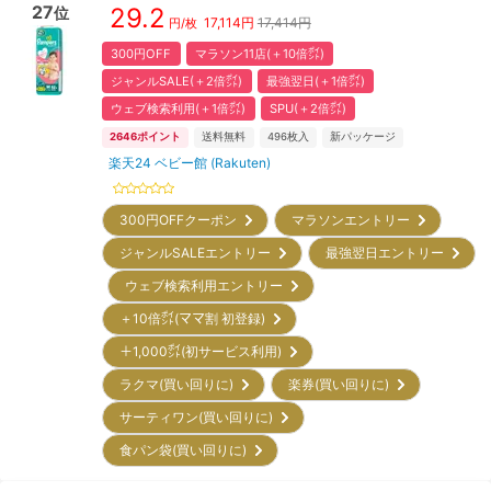
27
29.2
位
17,114
円
17,414円
円/枚
300円OFF
マラソン11店(＋10倍㌽)
ジャンルSALE(＋2倍㌽)
最強翌日(＋1倍㌽)
ウェブ検索利用(＋1倍㌽)
SPU(＋2倍㌽)
2646
ポイント
送料無料
496
枚入
新パッケージ
楽天24 ベビー館 (Rakuten)
300円OFFクーポン
マラソンエントリー
ジャンルSALEエントリー
最強翌日エントリー
ウェブ検索利用エントリー
＋10倍㌽(ママ割 初登録)
＋1,000㌽(初サービス利用)
ラクマ(買い回りに)
楽券(買い回りに)
サーティワン(買い回りに)
食パン袋(買い回りに)