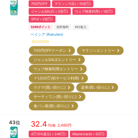
700円OFF
マラソン11店(＋10倍㌽)
ジャンルSALE(＋2倍㌽)
ウェブ検索利用(＋1倍㌽)
SPU(＋2倍㌽)
5269
ポイント
送料無料
992
枚入
ベイシア (Rakuten)
700円OFFクーポン
マラソンエントリー
ジャンルSALEエントリー
ウェブ検索利用エントリー
＋1,000㌽(初サービス利用)
ラクマ(買い回りに)
楽券(買い回りに)
サーティワン(買い回りに)
食パン袋(買い回りに)
43
32.4
位
2,460
円
円/枚
d㌽10%還元(＋246㌽)
Mastercard(＋50㌽)