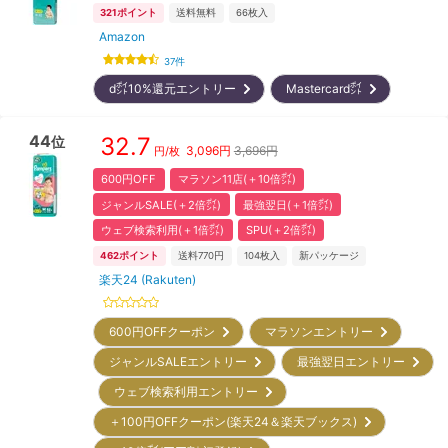
321
ポイント
送料無料
66
枚入
Amazon
37
件
d㌽10%還元エントリー
Mastercard㌽
44
32.7
位
3,096
円
3,696円
円/枚
600円OFF
マラソン11店(＋10倍㌽)
ジャンルSALE(＋2倍㌽)
最強翌日(＋1倍㌽)
ウェブ検索利用(＋1倍㌽)
SPU(＋2倍㌽)
462
ポイント
送料770円
104
枚入
新パッケージ
楽天24 (Rakuten)
600円OFFクーポン
マラソンエントリー
ジャンルSALEエントリー
最強翌日エントリー
ウェブ検索利用エントリー
＋100円OFFクーポン(楽天24＆楽天ブックス)