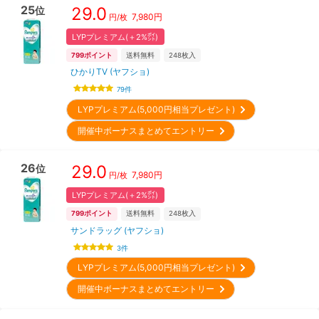
25
29.0
位
7,980
円
円/枚
LYPプレミアム(＋2%㌽)
799
ポイント
送料無料
248
枚入
ひかりTV (ヤフショ)
79
件
LYPプレミアム(5,000円相当プレゼント)
開催中ボーナスまとめてエントリー
26
29.0
位
7,980
円
円/枚
LYPプレミアム(＋2%㌽)
799
ポイント
送料無料
248
枚入
サンドラッグ (ヤフショ)
3
件
LYPプレミアム(5,000円相当プレゼント)
開催中ボーナスまとめてエントリー