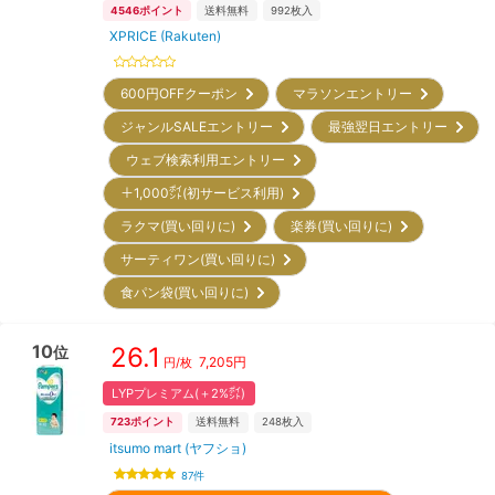
4546
ポイント
送料無料
992
枚入
XPRICE (Rakuten)
600円OFFクーポン
マラソンエントリー
ジャンルSALEエントリー
最強翌日エントリー
ウェブ検索利用エントリー
＋1,000㌽(初サービス利用)
ラクマ(買い回りに)
楽券(買い回りに)
サーティワン(買い回りに)
食パン袋(買い回りに)
10
26.1
位
7,205
円
円/枚
LYPプレミアム(＋2%㌽)
723
ポイント
送料無料
248
枚入
itsumo mart (ヤフショ)
87
件