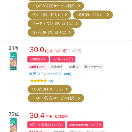
＋1,000㌽(初サービス利用)
ラクマ(買い回りに)
楽券(買い回りに)
サーティワン(買い回りに)
食パン袋(買い回りに)
31
30.0
位
3,210
円
3,710円
円/枚
500円OFF
SPU(＋2倍㌽)
88
ポイント
送料無料
104
枚入
新パッケージ
楽天24 Express (Rakuten)
2
件
500円OFFクーポン
＋1,000㌽(初サービス利用)
32
30.4
位
8,780
円
円/枚
d㌽10%還元(＋500㌽)
Mastercard(＋176㌽)