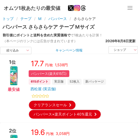
オムツ1枚あたりの最安値
トップ
テープ
M
パンパース
さらさらケア
パンパース
さらさらケア
テープ
M
サイズ
割引後にポイントと送料を含めた実質価格で
で1枚あたりを計算！
（本ページのリンクには広告が含まれています）
2026年8月8日
更新
キャンペーン情報
ショップ
絞り込み
1
17.7
位
1,538
円
円/枚
パンパース(楽天615㌽)
615
ポイント
実店舗
52
枚入
新パッケージ
西松屋 (実店舗)
最安値
クリアランスセール
パンパース×楽天ポイント40%還元
2
19.6
位
3,058
円
円/枚