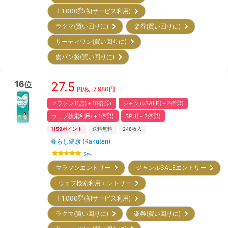
＋1,000㌽(初サービス利用)
ラクマ(買い回りに)
楽券(買い回りに)
サーティワン(買い回りに)
食パン袋(買い回りに)
16
27.5
位
7,980
円
円/枚
マラソン11店(＋10倍㌽)
ジャンルSALE(＋2倍㌽)
ウェブ検索利用(＋1倍㌽)
SPU(＋2倍㌽)
1159
ポイント
送料無料
248
枚入
暮らし健康 (Rakuten)
5
件
マラソンエントリー
ジャンルSALEエントリー
ウェブ検索利用エントリー
＋1,000㌽(初サービス利用)
ラクマ(買い回りに)
楽券(買い回りに)