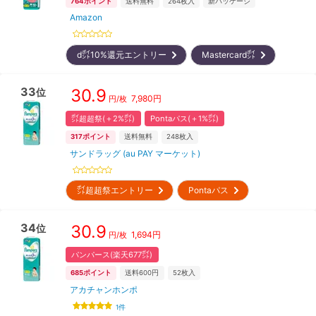
764
ポイント
送料無料
264
枚入
新パッケージ
Amazon
d㌽10%還元エントリー
Mastercard㌽
33
30.9
位
7,980
円
円/枚
㌽超超祭(＋2%㌽)
Pontaパス(＋1%㌽)
317
ポイント
送料無料
248
枚入
サンドラッグ (au PAY マーケット)
㌽超超祭エントリー
Pontaパス
34
30.9
位
1,694
円
円/枚
パンパース(楽天677㌽)
685
ポイント
送料600円
52
枚入
アカチャンホンポ
1
件