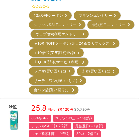
12%OFFクーポン
マラソンエントリー
ジャンルSALEエントリー
最強翌日エントリー
ウェブ検索利用エントリー
＋100円OFFクーポン(楽天24＆楽天ブックス)
＋10倍㌽(ママ割 初登録)
＋1,000㌽(初サービス利用)
ラクマ(買い回りに)
楽券(買い回りに)
サーティワン(買い回りに)
食パン袋(買い回りに)
9
25.8
位
30,120
円
30,720円
円/枚
600円OFF
マラソン11店(＋10倍㌽)
ジャンルSALE(＋2倍㌽)
最強翌日(＋1倍㌽)
ウェブ検索利用(＋1倍㌽)
SPU(＋2倍㌽)