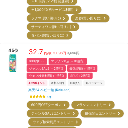
＋10倍㌽(ママ割 初登録)
＋1,000㌽(初サービス利用)
ラクマ(買い回りに)
楽券(買い回りに)
サーティワン(買い回りに)
食パン袋(買い回りに)
45
32.7
位
3,096
円
3,696円
円/枚
600円OFF
マラソン11店(＋10倍㌽)
ジャンルSALE(＋2倍㌽)
最強翌日(＋1倍㌽)
ウェブ検索利用(＋1倍㌽)
SPU(＋2倍㌽)
462
ポイント
送料770円
104
枚入
新パッケージ
楽天24 ベビー館 (Rakuten)
5
件
600円OFFクーポン
マラソンエントリー
ジャンルSALEエントリー
最強翌日エントリー
ウェブ検索利用エントリー