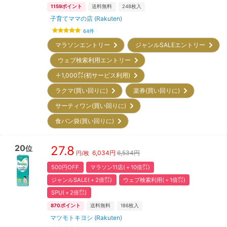
1159
ポイント
送料無料
248
枚入
子育てママの店 (Rakuten)
64
件
マラソンエントリー
ジャンルSALEエントリー
ウェブ検索利用エントリー
＋1,000㌽(初サービス利用)
ラクマ(買い回りに)
楽券(買い回りに)
サーティワン(買い回りに)
食パン袋(買い回りに)
20
27.8
位
6,034
円
6,534円
円/枚
500円OFF
マラソン11店(＋10倍㌽)
ジャンルSALE(＋2倍㌽)
ウェブ検索利用(＋1倍㌽)
SPU(＋2倍㌽)
870
ポイント
送料無料
186
枚入
マツモトキヨシ (Rakuten)