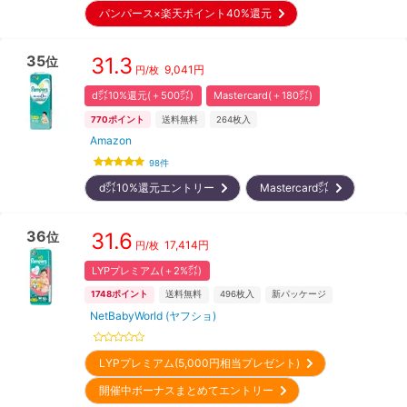
パンパース×楽天ポイント40%還元
35
31.3
位
9,041
円
円/枚
d㌽10%還元(＋500㌽)
Mastercard(＋180㌽)
770
ポイント
送料無料
264
枚入
Amazon
98
件
d㌽10%還元エントリー
Mastercard㌽
36
31.6
位
17,414
円
円/枚
LYPプレミアム(＋2%㌽)
1748
ポイント
送料無料
496
枚入
新パッケージ
NetBabyWorld (ヤフショ)
LYPプレミアム(5,000円相当プレゼント)
開催中ボーナスまとめてエントリー