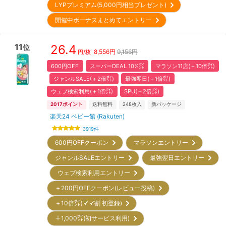
LYPプレミアム(5,000円相当プレゼント)
開催中ボーナスまとめてエントリー
11
26.4
位
8,556
円
9,156円
円/枚
600円OFF
スーパーDEAL 10%㌽
マラソン11店(＋10倍㌽)
ジャンルSALE(＋2倍㌽)
最強翌日(＋1倍㌽)
ウェブ検索利用(＋1倍㌽)
SPU(＋2倍㌽)
2017
ポイント
送料無料
248
枚入
新パッケージ
楽天24 ベビー館 (Rakuten)
3919
件
600円OFFクーポン
マラソンエントリー
ジャンルSALEエントリー
最強翌日エントリー
ウェブ検索利用エントリー
＋200円OFFクーポン(レビュー投稿)
＋10倍㌽(ママ割 初登録)
＋1,000㌽(初サービス利用)