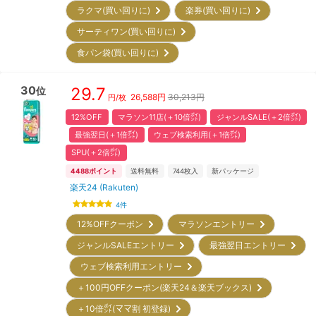
ラクマ(買い回りに)
楽券(買い回りに)
サーティワン(買い回りに)
食パン袋(買い回りに)
30
29.7
位
26,588
円
30,213円
円/枚
12%OFF
マラソン11店(＋10倍㌽)
ジャンルSALE(＋2倍㌽)
最強翌日(＋1倍㌽)
ウェブ検索利用(＋1倍㌽)
SPU(＋2倍㌽)
4488
ポイント
送料無料
744
枚入
新パッケージ
楽天24 (Rakuten)
4
件
12%OFFクーポン
マラソンエントリー
ジャンルSALEエントリー
最強翌日エントリー
ウェブ検索利用エントリー
＋100円OFFクーポン(楽天24＆楽天ブックス)
＋10倍㌽(ママ割 初登録)