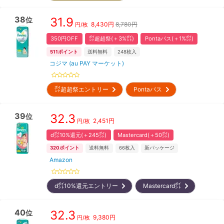
38
31.9
位
8,430
円
8,780円
円/枚
350円OFF
㌽超超祭(＋3%㌽)
Pontaパス(＋1%㌽)
511
ポイント
送料無料
248
枚入
コジマ (au PAY マーケット)
㌽超超祭エントリー
Pontaパス
39
32.3
位
2,451
円
円/枚
d㌽10%還元(＋245㌽)
Mastercard(＋50㌽)
320
ポイント
送料無料
66
枚入
新パッケージ
Amazon
d㌽10%還元エントリー
Mastercard㌽
40
32.3
位
9,380
円
円/枚