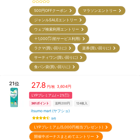
500円OFFクーポン
マラソンエントリー
ジャンルSALEエントリー
ウェブ検索利用エントリー
＋1,000㌽(初サービス利用)
ラクマ(買い回りに)
楽券(買い回りに)
サーティワン(買い回りに)
食パン袋(買い回りに)
21
27.8
位
3,604
円
円/枚
LYPプレミアム(＋2%㌽)
361
ポイント
送料200円
124
枚入
itsumo mart (ヤフショ)
9
件
LYPプレミアム(5,000円相当プレゼント)
開催中ボーナスまとめてエントリー