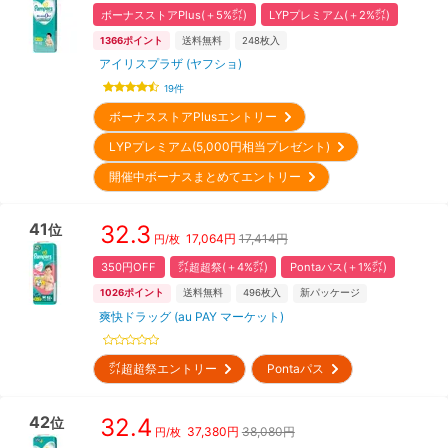
ボーナスストアPlus(＋5%㌽)
LYPプレミアム(＋2%㌽)
1366
ポイント
送料無料
248
枚入
アイリスプラザ (ヤフショ)
19
件
ボーナスストアPlusエントリー
LYPプレミアム(5,000円相当プレゼント)
開催中ボーナスまとめてエントリー
41
32.3
位
17,064
円
17,414円
円/枚
350円OFF
㌽超超祭(＋4%㌽)
Pontaパス(＋1%㌽)
1026
ポイント
送料無料
496
枚入
新パッケージ
爽快ドラッグ (au PAY マーケット)
㌽超超祭エントリー
Pontaパス
42
32.4
位
37,380
円
38,080円
円/枚