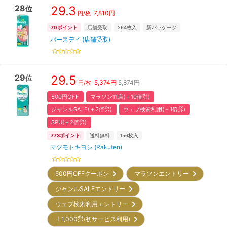
28
29.3
位
7,810
円
円/枚
70
ポイント
店舗受取
264
枚入
新パッケージ
バースデイ (店舗受取)
29
29.5
位
5,374
円
5,874円
円/枚
500円OFF
マラソン11店(＋10倍㌽)
ジャンルSALE(＋2倍㌽)
ウェブ検索利用(＋1倍㌽)
SPU(＋2倍㌽)
773
ポイント
送料無料
156
枚入
マツモトキヨシ (Rakuten)
500円OFFクーポン
マラソンエントリー
ジャンルSALEエントリー
ウェブ検索利用エントリー
＋1,000㌽(初サービス利用)