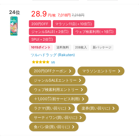
24
28.9
位
7,018
円
7,218円
円/枚
200円OFF
マラソン11店(＋10倍㌽)
ジャンルSALE(＋2倍㌽)
ウェブ検索利用(＋1倍㌽)
SPU(＋2倍㌽)
1015
ポイント
送料無料
208
枚入
新パッケージ
ツルハドラッグ (Rakuten)
1
件
200円OFFクーポン
マラソンエントリー
ジャンルSALEエントリー
ウェブ検索利用エントリー
＋1,000㌽(初サービス利用)
ラクマ(買い回りに)
楽券(買い回りに)
サーティワン(買い回りに)
食パン袋(買い回りに)