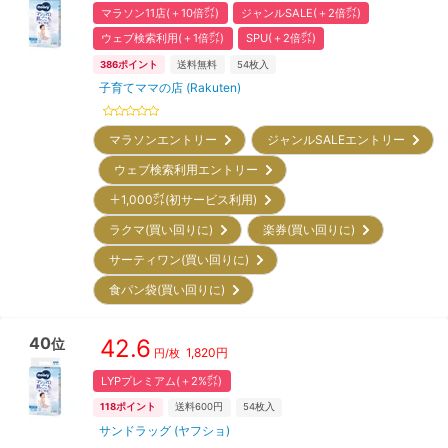
マラソン11店(＋10倍㌽)
ジャンルSALE(＋2倍㌽)
ウェブ検索利用(＋1倍㌽)
SPU(＋2倍㌽)
386
ポイント
送料無料
54
枚入
子育てママの店 (Rakuten)
マラソンエントリー
ジャンルSALEエントリー
ウェブ検索利用エントリー
＋1,000㌽(初サービス利用)
ラクマ(買い回りに)
楽券(買い回りに)
サーティワン(買い回りに)
食パン袋(買い回りに)
40
42.6
位
1,820
円
円/枚
LYPプレミアム(＋2%㌽)
118
ポイント
送料600円
54
枚入
サンドラッグ (ヤフショ)