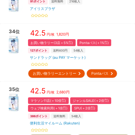
91
ポイント
送料無料
216
枚入
アイリスプラザ
34
42.5
位
1,820
円
円/枚
お買い物ラリー(3店＋5%㌽)
Pontaパス(＋1%㌽)
127
ポイント
送料600円
54
枚入
サンドラッグ (au PAY マーケット)
お買い物ラリーエントリー
Pontaパス
35
42.5
位
2,680
円
円/枚
マラソン11店(＋10倍㌽)
ジャンルSALE(＋2倍㌽)
ウェブ検索利用(＋1倍㌽)
SPU(＋2倍㌽)
386
ポイント
送料無料
54
枚入
便利生活マイルーム (Rakuten)