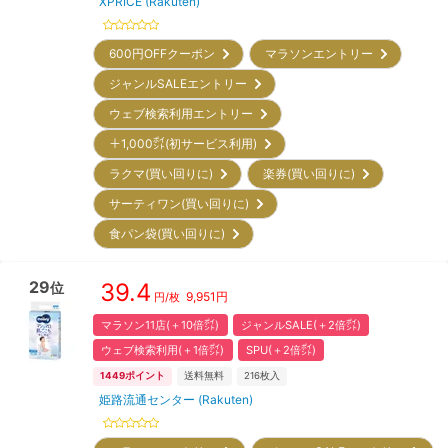
XPRICE (Rakuten)
600円OFFクーポン
マラソンエントリー
ジャンルSALEエントリー
ウェブ検索利用エントリー
＋1,000㌽(初サービス利用)
ラクマ(買い回りに)
楽券(買い回りに)
サーティワン(買い回りに)
食パン袋(買い回りに)
29
39.4
位
9,951
円
円/枚
マラソン11店(＋10倍㌽)
ジャンルSALE(＋2倍㌽)
ウェブ検索利用(＋1倍㌽)
SPU(＋2倍㌽)
1449
ポイント
送料無料
216
枚入
姫路流通センター (Rakuten)