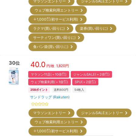
マラソンエントリー
ジャンルSALEエントリー
ウェブ検索利用エントリー
＋1,000㌽(初サービス利用)
ラクマ(買い回りに)
楽券(買い回りに)
サーティワン(買い回りに)
食パン袋(買い回りに)
30
40.0
位
1,820
円
円/枚
マラソン11店(＋10倍㌽)
ジャンルSALE(＋2倍㌽)
ウェブ検索利用(＋1倍㌽)
SPU(＋2倍㌽)
258
ポイント
送料600円
54
枚入
サンドラッグ (Rakuten)
マラソンエントリー
ジャンルSALEエントリー
ウェブ検索利用エントリー
＋1,000㌽(初サービス利用)