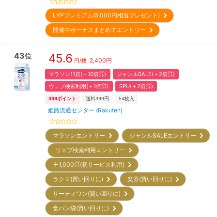
LYPプレミアム(5,000円相当プレゼント)
開催中ボーナスまとめてエントリー
43
45.6
位
2,400
円
円/枚
マラソン11店(＋10倍㌽)
ジャンルSALE(＋2倍㌽)
ウェブ検索利用(＋1倍㌽)
SPU(＋2倍㌽)
339
ポイント
送料399円
54
枚入
姫路流通センター (Rakuten)
マラソンエントリー
ジャンルSALEエントリー
ウェブ検索利用エントリー
＋1,000㌽(初サービス利用)
ラクマ(買い回りに)
楽券(買い回りに)
サーティワン(買い回りに)
食パン袋(買い回りに)