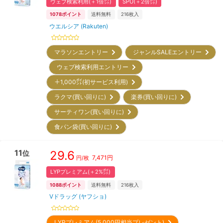
ウェブ検索利用(＋1倍㌽)
SPU(＋2倍㌽)
1078
ポイント
送料無料
216
枚入
ウエルシア (Rakuten)
マラソンエントリー
ジャンルSALEエントリー
ウェブ検索利用エントリー
＋1,000㌽(初サービス利用)
ラクマ(買い回りに)
楽券(買い回りに)
サーティワン(買い回りに)
食パン袋(買い回りに)
11
29.6
位
7,471
円
円/枚
LYPプレミアム(＋2%㌽)
1088
ポイント
送料無料
216
枚入
Vドラッグ (ヤフショ)
LYPプレミアム(5,000円相当プレゼント)