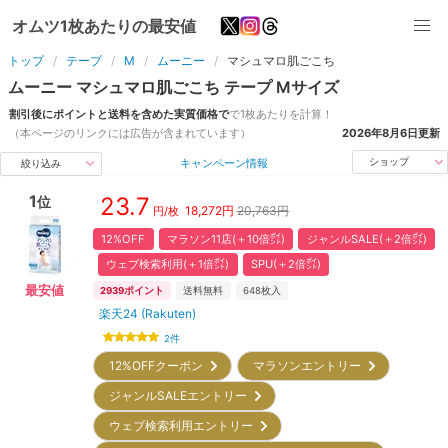
オムツ1枚あたりの最安値
トップ
テープ
M
ムーニー
マシュマロ肌ごこち
ムーニー
マシュマロ肌ごこち
テープ
M
サイズ
割引後にポイントと送料を含めた実質価格で
で1枚あたりを計算！
（本ページのリンクには広告が含まれています）
2026年8月6日
更新
キャンペーン情報
ショップ
絞り込み
1
23.7
位
18,272
円
20,763円
円/枚
12%OFF
マラソン11店(＋10倍㌽)
ジャンルSALE(＋2倍㌽)
ウェブ検索利用(＋1倍㌽)
SPU(＋2倍㌽)
最安値
2939
ポイント
送料無料
648
枚入
楽天24 (Rakuten)
2
件
12%OFFクーポン
マラソンエントリー
ジャンルSALEエントリー
ウェブ検索利用エントリー