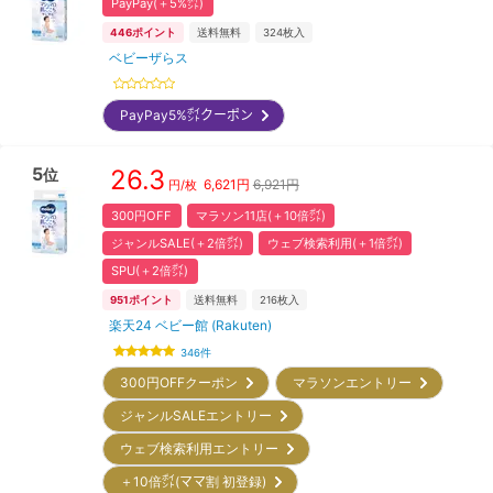
PayPay(＋5%㌽)
446
ポイント
送料無料
324
枚入
ベビーザらス
PayPay5%㌽クーポン
5
26.3
位
6,621
円
6,921円
円/枚
300円OFF
マラソン11店(＋10倍㌽)
ジャンルSALE(＋2倍㌽)
ウェブ検索利用(＋1倍㌽)
SPU(＋2倍㌽)
951
ポイント
送料無料
216
枚入
楽天24 ベビー館 (Rakuten)
346
件
300円OFFクーポン
マラソンエントリー
ジャンルSALEエントリー
ウェブ検索利用エントリー
＋10倍㌽(ママ割 初登録)