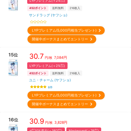
LYPプレミアム(＋2%㌽)
452
ポイント
送料無料
216
枚入
サンドラッグ (ヤフショ)
LYPプレミアム(5,000円相当プレゼント)
開催中ボーナスまとめてエントリー
15
30.7
位
7,084
円
円/枚
LYPプレミアム(＋2%㌽)
452
ポイント
送料無料
216
枚入
ユニ・チャーム (ヤフショ)
8
件
LYPプレミアム(5,000円相当プレゼント)
開催中ボーナスまとめてエントリー
16
30.9
位
3,828
円
円/枚
d㌽10%還元(＋382㌽)
Mastercard(＋76㌽)