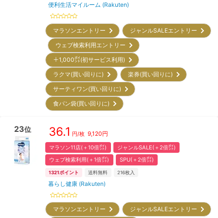
便利生活マイルーム (Rakuten)
マラソンエントリー
ジャンルSALEエントリー
ウェブ検索利用エントリー
＋1,000㌽(初サービス利用)
ラクマ(買い回りに)
楽券(買い回りに)
サーティワン(買い回りに)
食パン袋(買い回りに)
23
36.1
位
9,120
円
円/枚
マラソン11店(＋10倍㌽)
ジャンルSALE(＋2倍㌽)
ウェブ検索利用(＋1倍㌽)
SPU(＋2倍㌽)
1321
ポイント
送料無料
216
枚入
暮らし健康 (Rakuten)
マラソンエントリー
ジャンルSALEエントリー