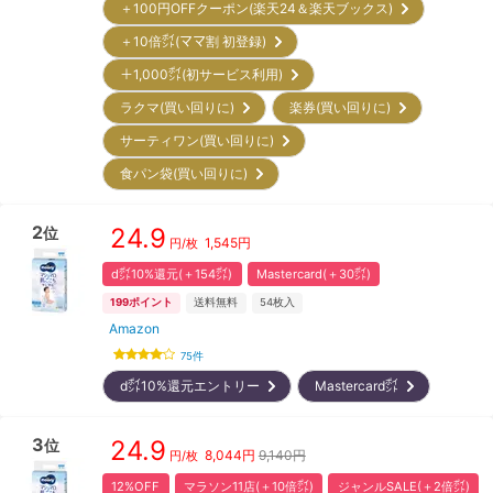
＋100円OFFクーポン(楽天24＆楽天ブックス)
＋10倍㌽(ママ割 初登録)
＋1,000㌽(初サービス利用)
ラクマ(買い回りに)
楽券(買い回りに)
サーティワン(買い回りに)
食パン袋(買い回りに)
2
24.9
位
1,545
円
円/枚
d㌽10%還元(＋154㌽)
Mastercard(＋30㌽)
199
ポイント
送料無料
54
枚入
Amazon
75
件
d㌽10%還元エントリー
Mastercard㌽
3
24.9
位
8,044
円
9,140円
円/枚
12%OFF
マラソン11店(＋10倍㌽)
ジャンルSALE(＋2倍㌽)