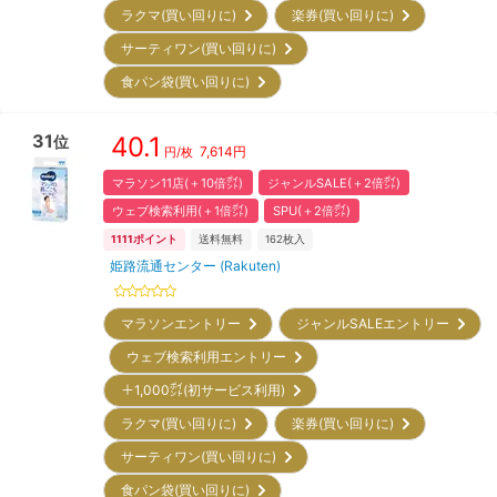
ラクマ(買い回りに)
楽券(買い回りに)
サーティワン(買い回りに)
食パン袋(買い回りに)
31
40.1
位
7,614
円
円/枚
マラソン11店(＋10倍㌽)
ジャンルSALE(＋2倍㌽)
ウェブ検索利用(＋1倍㌽)
SPU(＋2倍㌽)
1111
ポイント
送料無料
162
枚入
姫路流通センター (Rakuten)
マラソンエントリー
ジャンルSALEエントリー
ウェブ検索利用エントリー
＋1,000㌽(初サービス利用)
ラクマ(買い回りに)
楽券(買い回りに)
サーティワン(買い回りに)
食パン袋(買い回りに)