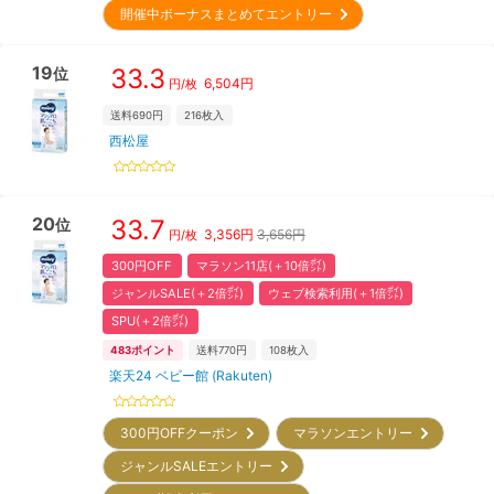
開催中ボーナスまとめてエントリー
19
33.3
位
6,504
円
円/枚
送料690円
216
枚入
西松屋
20
33.7
位
3,356
円
3,656円
円/枚
300円OFF
マラソン11店(＋10倍㌽)
ジャンルSALE(＋2倍㌽)
ウェブ検索利用(＋1倍㌽)
SPU(＋2倍㌽)
483
ポイント
送料770円
108
枚入
楽天24 ベビー館 (Rakuten)
300円OFFクーポン
マラソンエントリー
ジャンルSALEエントリー