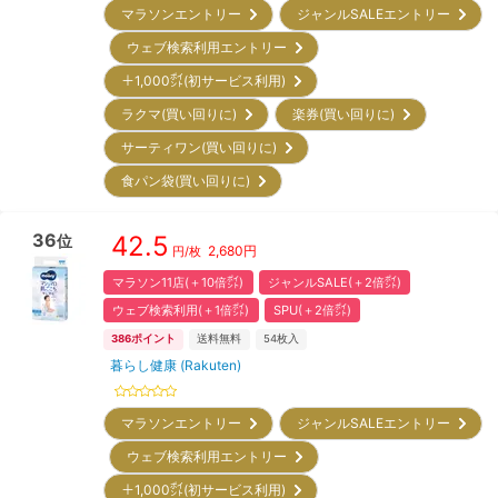
マラソンエントリー
ジャンルSALEエントリー
ウェブ検索利用エントリー
＋1,000㌽(初サービス利用)
ラクマ(買い回りに)
楽券(買い回りに)
サーティワン(買い回りに)
食パン袋(買い回りに)
36
42.5
位
2,680
円
円/枚
マラソン11店(＋10倍㌽)
ジャンルSALE(＋2倍㌽)
ウェブ検索利用(＋1倍㌽)
SPU(＋2倍㌽)
386
ポイント
送料無料
54
枚入
暮らし健康 (Rakuten)
マラソンエントリー
ジャンルSALEエントリー
ウェブ検索利用エントリー
＋1,000㌽(初サービス利用)