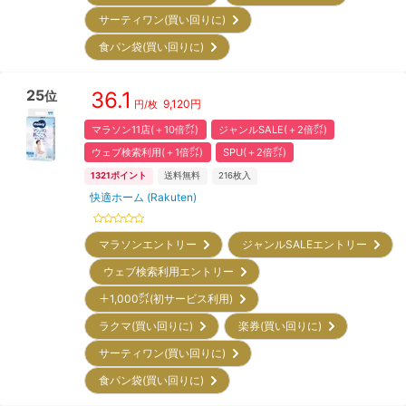
サーティワン(買い回りに)
食パン袋(買い回りに)
25
36.1
位
9,120
円
円/枚
マラソン11店(＋10倍㌽)
ジャンルSALE(＋2倍㌽)
ウェブ検索利用(＋1倍㌽)
SPU(＋2倍㌽)
1321
ポイント
送料無料
216
枚入
快適ホーム (Rakuten)
マラソンエントリー
ジャンルSALEエントリー
ウェブ検索利用エントリー
＋1,000㌽(初サービス利用)
ラクマ(買い回りに)
楽券(買い回りに)
サーティワン(買い回りに)
食パン袋(買い回りに)