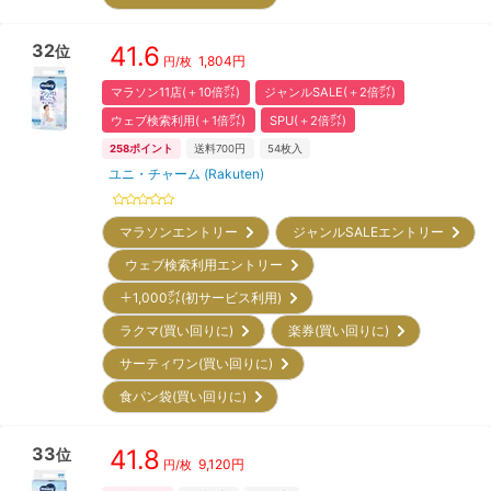
32
41.6
位
1,804
円
円/枚
マラソン11店(＋10倍㌽)
ジャンルSALE(＋2倍㌽)
ウェブ検索利用(＋1倍㌽)
SPU(＋2倍㌽)
258
ポイント
送料700円
54
枚入
ユニ・チャーム (Rakuten)
マラソンエントリー
ジャンルSALEエントリー
ウェブ検索利用エントリー
＋1,000㌽(初サービス利用)
ラクマ(買い回りに)
楽券(買い回りに)
サーティワン(買い回りに)
食パン袋(買い回りに)
33
41.8
位
9,120
円
円/枚