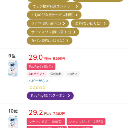
ウェブ検索利用エントリー
＋1,000㌽(初サービス利用)
ラクマ(買い回りに)
楽券(買い回りに)
サーティワン(買い回りに)
食パン袋(買い回りに)
9
29.0
位
6,596
円
円/枚
PayPay(＋5%㌽)
331
ポイント
送料無料
216
枚入
ベビーザらス
PayPay5%㌽クーポン
10
29.2
位
7,392
円
円/枚
マラソン11店(＋10倍㌽)
ジャンルSALE(＋2倍㌽)