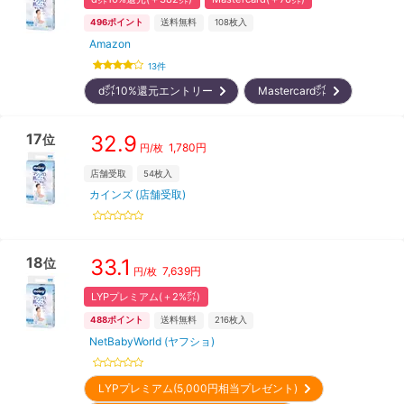
496
ポイント
送料無料
108
枚入
Amazon
13
件
d㌽10%還元エントリー
Mastercard㌽
17
32.9
位
1,780
円
円/枚
店舗受取
54
枚入
カインズ (店舗受取)
18
33.1
位
7,639
円
円/枚
LYPプレミアム(＋2%㌽)
488
ポイント
送料無料
216
枚入
NetBabyWorld (ヤフショ)
LYPプレミアム(5,000円相当プレゼント)