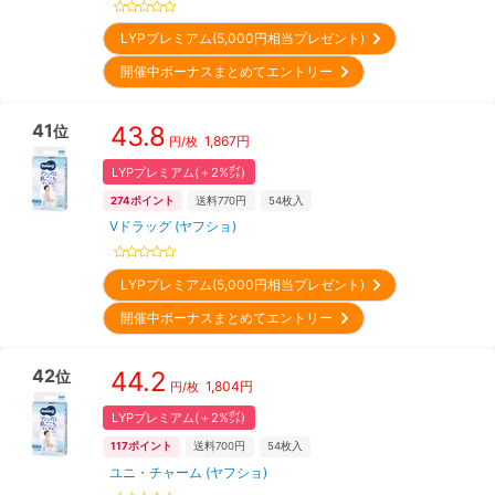
LYPプレミアム(5,000円相当プレゼント)
開催中ボーナスまとめてエントリー
41
43.8
位
1,867
円
円/枚
LYPプレミアム(＋2%㌽)
274
ポイント
送料770円
54
枚入
Vドラッグ (ヤフショ)
LYPプレミアム(5,000円相当プレゼント)
開催中ボーナスまとめてエントリー
42
44.2
位
1,804
円
円/枚
LYPプレミアム(＋2%㌽)
117
ポイント
送料700円
54
枚入
ユニ・チャーム (ヤフショ)