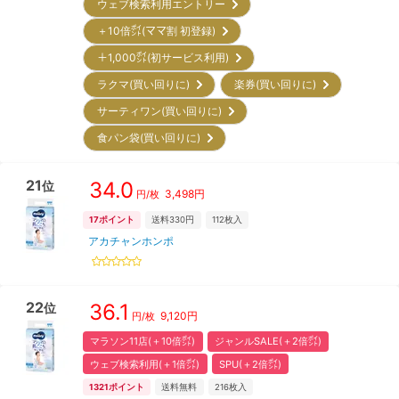
ウェブ検索利用エントリー
＋10倍㌽(ママ割 初登録)
＋1,000㌽(初サービス利用)
ラクマ(買い回りに)
楽券(買い回りに)
サーティワン(買い回りに)
食パン袋(買い回りに)
21
34.0
位
3,498
円
円/枚
17
ポイント
送料330円
112
枚入
アカチャンホンポ
22
36.1
位
9,120
円
円/枚
マラソン11店(＋10倍㌽)
ジャンルSALE(＋2倍㌽)
ウェブ検索利用(＋1倍㌽)
SPU(＋2倍㌽)
1321
ポイント
送料無料
216
枚入