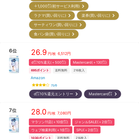
＋1,000㌽(初サービス利用)
ラクマ(買い回りに)
楽券(買い回りに)
サーティワン(買い回りに)
食パン袋(買い回りに)
6
26.9
位
6,512
円
円/枚
d㌽10%還元(＋500㌽)
Mastercard(＋130㌽)
695
ポイント
送料無料
216
枚入
Amazon
75
件
d㌽10%還元エントリー
Mastercard㌽
7
28.0
位
7,080
円
円/枚
マラソン11店(＋10倍㌽)
ジャンルSALE(＋2倍㌽)
ウェブ検索利用(＋1倍㌽)
SPU(＋2倍㌽)
1030
ポイント
送料無料
216
枚入