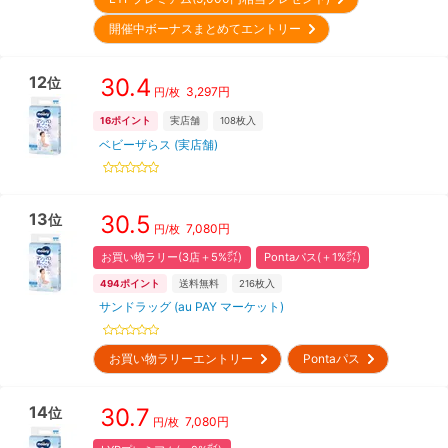
開催中ボーナスまとめてエントリー
12
30.4
位
3,297
円
円/枚
16
ポイント
実店舗
108
枚入
ベビーザらス (実店舗)
13
30.5
位
7,080
円
円/枚
お買い物ラリー(3店＋5%㌽)
Pontaパス(＋1%㌽)
494
ポイント
送料無料
216
枚入
サンドラッグ (au PAY マーケット)
お買い物ラリーエントリー
Pontaパス
14
30.7
位
7,080
円
円/枚