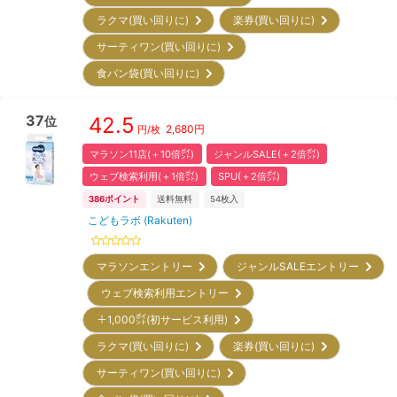
ラクマ(買い回りに)
楽券(買い回りに)
サーティワン(買い回りに)
食パン袋(買い回りに)
37
42.5
位
2,680
円
円/枚
マラソン11店(＋10倍㌽)
ジャンルSALE(＋2倍㌽)
ウェブ検索利用(＋1倍㌽)
SPU(＋2倍㌽)
386
ポイント
送料無料
54
枚入
こどもラボ (Rakuten)
マラソンエントリー
ジャンルSALEエントリー
ウェブ検索利用エントリー
＋1,000㌽(初サービス利用)
ラクマ(買い回りに)
楽券(買い回りに)
サーティワン(買い回りに)