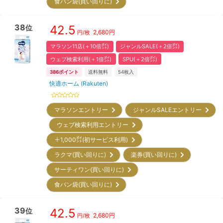
食パン袋(買い回りに)
38
42.5
位
2,680
円
円/枚
マラソン11店(＋10倍㌽)
ジャンルSALE(＋2倍㌽)
ウェブ検索利用(＋1倍㌽)
SPU(＋2倍㌽)
386
ポイント
送料無料
54
枚入
快適ホーム (Rakuten)
マラソンエントリー
ジャンルSALEエントリー
ウェブ検索利用エントリー
＋1,000㌽(初サービス利用)
ラクマ(買い回りに)
楽券(買い回りに)
サーティワン(買い回りに)
食パン袋(買い回りに)
39
42.5
位
2,680
円
円/枚