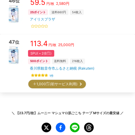
46
59.5
位
2,580
円
円/枚
25
ポイント
送料660円
54
枚入
アイリスプラザ
47
113.4
位
25,000
円
円/枚
SPU(＋2倍㌽)
500
ポイント
送料無料
216
枚入
香川県観音寺市ふるさと納税 (Rakuten)
1
件
＋1,000㌽(初サービス利用)
＼
【23.7円/枚】ムーニー マシュマロ肌ごこち テープ Mサイズ
の最安値 ／