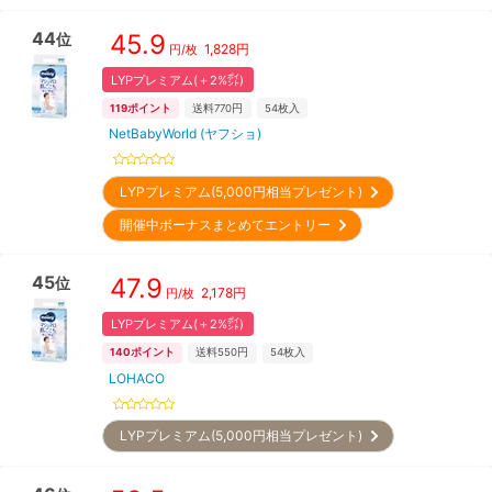
44
45.9
位
1,828
円
円/枚
LYPプレミアム(＋2%㌽)
119
ポイント
送料770円
54
枚入
NetBabyWorld (ヤフショ)
LYPプレミアム(5,000円相当プレゼント)
開催中ボーナスまとめてエントリー
45
47.9
位
2,178
円
円/枚
LYPプレミアム(＋2%㌽)
140
ポイント
送料550円
54
枚入
LOHACO
LYPプレミアム(5,000円相当プレゼント)