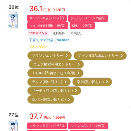
26
36.1
位
9,120
円
円/枚
マラソン11店(＋10倍㌽)
ジャンルSALE(＋2倍㌽)
ウェブ検索利用(＋1倍㌽)
SPU(＋2倍㌽)
1321
ポイント
送料無料
216
枚入
子育てママの店 (Rakuten)
マラソンエントリー
ジャンルSALEエントリー
ウェブ検索利用エントリー
＋1,000㌽(初サービス利用)
ラクマ(買い回りに)
楽券(買い回りに)
サーティワン(買い回りに)
食パン袋(買い回りに)
27
37.7
位
1,999
円
円/枚
マラソン11店(＋10倍㌽)
ジャンルSALE(＋2倍㌽)