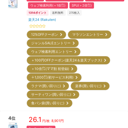
ウェブ検索利用(＋1倍㌽)
SPU(＋2倍㌽)
1314
ポイント
送料無料
270
枚入
楽天24 (Rakuten)
12%OFFクーポン
マラソンエントリー
ジャンルSALEエントリー
ウェブ検索利用エントリー
＋100円OFFクーポン(楽天24＆楽天ブックス)
＋10倍㌽(ママ割 初登録)
＋1,000㌽(初サービス利用)
ラクマ(買い回りに)
楽券(買い回りに)
サーティワン(買い回りに)
食パン袋(買い回りに)
4
26.1
位
8,901
円
円/枚