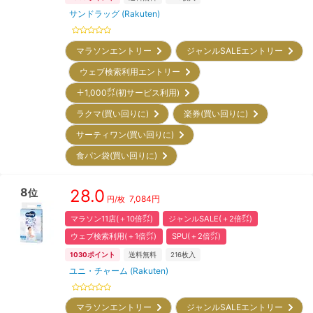
サンドラッグ (Rakuten)
マラソンエントリー
ジャンルSALEエントリー
ウェブ検索利用エントリー
＋1,000㌽(初サービス利用)
ラクマ(買い回りに)
楽券(買い回りに)
サーティワン(買い回りに)
食パン袋(買い回りに)
8
28.0
位
7,084
円
円/枚
マラソン11店(＋10倍㌽)
ジャンルSALE(＋2倍㌽)
ウェブ検索利用(＋1倍㌽)
SPU(＋2倍㌽)
1030
ポイント
送料無料
216
枚入
ユニ・チャーム (Rakuten)
マラソンエントリー
ジャンルSALEエントリー