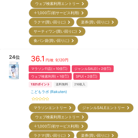
ウェブ検索利用エントリー
＋1,000㌽(初サービス利用)
ラクマ(買い回りに)
楽券(買い回りに)
サーティワン(買い回りに)
食パン袋(買い回りに)
24
36.1
位
9,120
円
円/枚
マラソン11店(＋10倍㌽)
ジャンルSALE(＋2倍㌽)
ウェブ検索利用(＋1倍㌽)
SPU(＋2倍㌽)
1321
ポイント
送料無料
216
枚入
こどもラボ (Rakuten)
マラソンエントリー
ジャンルSALEエントリー
ウェブ検索利用エントリー
＋1,000㌽(初サービス利用)
ラクマ(買い回りに)
楽券(買い回りに)