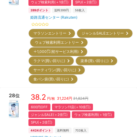
ウェブ検索利用(＋1倍㌽)
SPU(＋2倍㌽)
289
ポイント
送料399円
56
枚入
姫路流通センター (Rakuten)
マラソンエントリー
ジャンルSALEエントリー
ウェブ検索利用エントリー
＋1,000㌽(初サービス利用)
ラクマ(買い回りに)
楽券(買い回りに)
サーティワン(買い回りに)
食パン袋(買い回りに)
28
38.2
位
31,224
円
31,824円
円/枚
600円OFF
マラソン11店(＋10倍㌽)
ジャンルSALE(＋2倍㌽)
ウェブ検索利用(＋1倍㌽)
SPU(＋2倍㌽)
4424
ポイント
送料無料
702
枚入