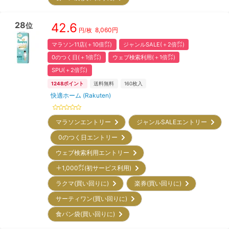
28
42.6
位
8,060
円
円/枚
マラソン11店(＋10倍㌽)
ジャンルSALE(＋2倍㌽)
0のつく日(＋1倍㌽)
ウェブ検索利用(＋1倍㌽)
SPU(＋2倍㌽)
1248
ポイント
送料無料
160
枚入
快適ホーム (Rakuten)
マラソンエントリー
ジャンルSALEエントリー
0のつく日エントリー
ウェブ検索利用エントリー
＋1,000㌽(初サービス利用)
ラクマ(買い回りに)
楽券(買い回りに)
サーティワン(買い回りに)
食パン袋(買い回りに)