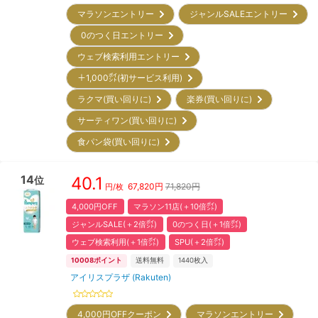
マラソンエントリー
ジャンルSALEエントリー
0のつく日エントリー
ウェブ検索利用エントリー
＋1,000㌽(初サービス利用)
ラクマ(買い回りに)
楽券(買い回りに)
サーティワン(買い回りに)
食パン袋(買い回りに)
14
40.1
位
67,820
円
71,820円
円/枚
4,000円OFF
マラソン11店(＋10倍㌽)
ジャンルSALE(＋2倍㌽)
0のつく日(＋1倍㌽)
ウェブ検索利用(＋1倍㌽)
SPU(＋2倍㌽)
10008
ポイント
送料無料
1440
枚入
アイリスプラザ (Rakuten)
4,000円OFFクーポン
マラソンエントリー