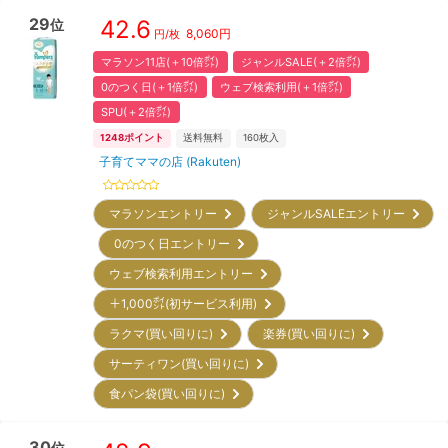
29
42.6
位
8,060
円
円/枚
マラソン11店(＋10倍㌽)
ジャンルSALE(＋2倍㌽)
0のつく日(＋1倍㌽)
ウェブ検索利用(＋1倍㌽)
SPU(＋2倍㌽)
1248
ポイント
送料無料
160
枚入
子育てママの店 (Rakuten)
マラソンエントリー
ジャンルSALEエントリー
0のつく日エントリー
ウェブ検索利用エントリー
＋1,000㌽(初サービス利用)
ラクマ(買い回りに)
楽券(買い回りに)
サーティワン(買い回りに)
食パン袋(買い回りに)
30
位