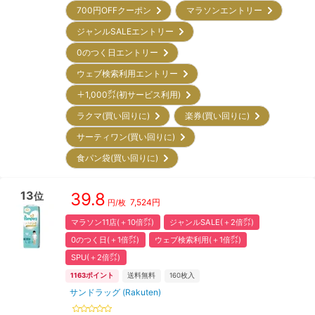
700円OFFクーポン
マラソンエントリー
ジャンルSALEエントリー
0のつく日エントリー
ウェブ検索利用エントリー
＋1,000㌽(初サービス利用)
ラクマ(買い回りに)
楽券(買い回りに)
サーティワン(買い回りに)
食パン袋(買い回りに)
13
39.8
位
7,524
円
円/枚
マラソン11店(＋10倍㌽)
ジャンルSALE(＋2倍㌽)
0のつく日(＋1倍㌽)
ウェブ検索利用(＋1倍㌽)
SPU(＋2倍㌽)
1163
ポイント
送料無料
160
枚入
サンドラッグ (Rakuten)