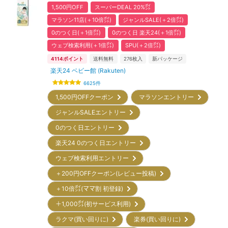
1,500円OFF
スーパーDEAL 20%㌽
マラソン11店(＋10倍㌽)
ジャンルSALE(＋2倍㌽)
0のつく日(＋1倍㌽)
0のつく日 楽天24(＋1倍㌽)
ウェブ検索利用(＋1倍㌽)
SPU(＋2倍㌽)
4114
ポイント
送料無料
276
枚入
新パッケージ
楽天24 ベビー館 (Rakuten)
6625
件
1,500円OFFクーポン
マラソンエントリー
ジャンルSALEエントリー
0のつく日エントリー
楽天24 0のつく日エントリー
ウェブ検索利用エントリー
＋200円OFFクーポン(レビュー投稿)
＋10倍㌽(ママ割 初登録)
＋1,000㌽(初サービス利用)
ラクマ(買い回りに)
楽券(買い回りに)