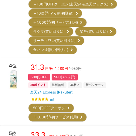
＋100円OFFクーポン(楽天24＆楽天ブックス)
＋10倍㌽(ママ割 初登録)
＋1,000㌽(初サービス利用)
ラクマ(買い回りに)
楽券(買い回りに)
サーティワン(買い回りに)
食パン袋(買い回りに)
4
31.3
位
1,480
円
1,980円
円/枚
500円OFF
SPU(＋2倍㌽)
39
ポイント
送料無料
46
枚入
新パッケージ
楽天24 Express (Rakuten)
18
件
500円OFFクーポン
＋1,000㌽(初サービス利用)
5
33.3
位