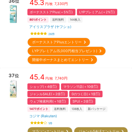
36
45.3
位
7,330
円
円/枚
ボーナスストアPlus(＋5%㌽)
LYPプレミアム(＋2%㌽)
801
ポイント
送料無料
144
枚入
アイリスプラザ (ヤフショ)
26
件
ボーナスストアPlusエントリー
LYPプレミアム(5,000円相当プレゼント)
開催中ボーナスまとめてエントリー
37
45.4
位
7,740
円
円/枚
ショップ(＋4倍㌽)
マラソン11店(＋10倍㌽)
ジャンルSALE(＋2倍㌽)
0のつく日(＋1倍㌽)
ウェブ検索利用(＋1倍㌽)
SPU(＋2倍㌽)
1477
ポイント
送料無料
138
枚入
新パッケージ
コジマ (Rakuten)
1
件
マラソンエントリー
ジャンルSALEエントリー