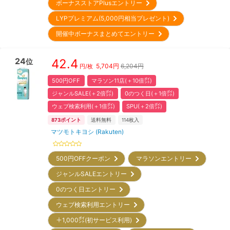
ボーナスストアPlusエントリー
LYPプレミアム(5,000円相当プレゼント)
開催中ボーナスまとめてエントリー
24
42.4
位
5,704
円
6,204円
円/枚
500円OFF
マラソン11店(＋10倍㌽)
ジャンルSALE(＋2倍㌽)
0のつく日(＋1倍㌽)
ウェブ検索利用(＋1倍㌽)
SPU(＋2倍㌽)
873
ポイント
送料無料
114
枚入
マツモトキヨシ (Rakuten)
500円OFFクーポン
マラソンエントリー
ジャンルSALEエントリー
0のつく日エントリー
ウェブ検索利用エントリー
＋1,000㌽(初サービス利用)