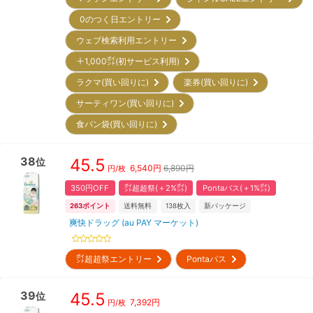
0のつく日エントリー
ウェブ検索利用エントリー
＋1,000㌽(初サービス利用)
ラクマ(買い回りに)
楽券(買い回りに)
サーティワン(買い回りに)
食パン袋(買い回りに)
38
45.5
位
6,540
円
6,890円
円/枚
350円OFF
㌽超超祭(＋2%㌽)
Pontaパス(＋1%㌽)
263
ポイント
送料無料
138
枚入
新パッケージ
爽快ドラッグ (au PAY マーケット)
㌽超超祭エントリー
Pontaパス
39
45.5
位
7,392
円
円/枚