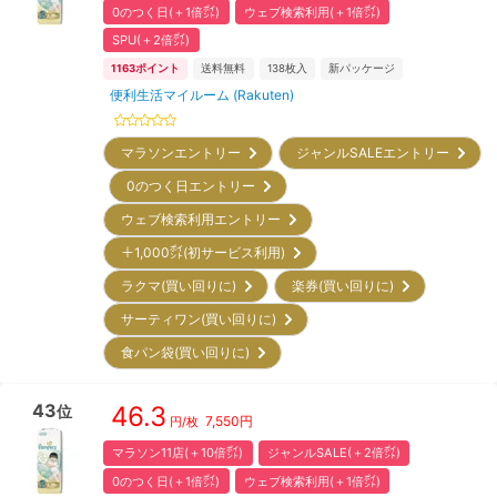
0のつく日(＋1倍㌽)
ウェブ検索利用(＋1倍㌽)
SPU(＋2倍㌽)
1163
ポイント
送料無料
138
枚入
新パッケージ
便利生活マイルーム (Rakuten)
マラソンエントリー
ジャンルSALEエントリー
0のつく日エントリー
ウェブ検索利用エントリー
＋1,000㌽(初サービス利用)
ラクマ(買い回りに)
楽券(買い回りに)
サーティワン(買い回りに)
食パン袋(買い回りに)
43
46.3
位
7,550
円
円/枚
マラソン11店(＋10倍㌽)
ジャンルSALE(＋2倍㌽)
0のつく日(＋1倍㌽)
ウェブ検索利用(＋1倍㌽)