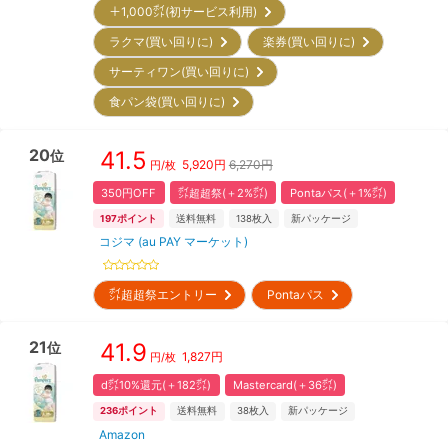
＋1,000㌽(初サービス利用)
ラクマ(買い回りに)
楽券(買い回りに)
サーティワン(買い回りに)
食パン袋(買い回りに)
20
41.5
位
5,920
円
6,270円
円/枚
350円OFF
㌽超超祭(＋2%㌽)
Pontaパス(＋1%㌽)
197
ポイント
送料無料
138
枚入
新パッケージ
コジマ (au PAY マーケット)
㌽超超祭エントリー
Pontaパス
21
41.9
位
1,827
円
円/枚
d㌽10%還元(＋182㌽)
Mastercard(＋36㌽)
236
ポイント
送料無料
38
枚入
新パッケージ
Amazon