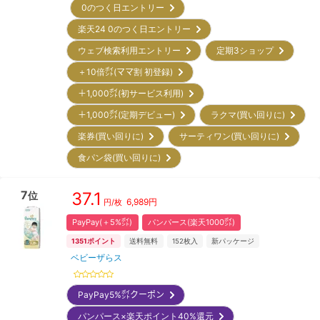
0のつく日エントリー
楽天24 0のつく日エントリー
ウェブ検索利用エントリー
定期3ショップ
＋10倍㌽(ママ割 初登録)
＋1,000㌽(初サービス利用)
＋1,000㌽(定期デビュー)
ラクマ(買い回りに)
楽券(買い回りに)
サーティワン(買い回りに)
食パン袋(買い回りに)
7
37.1
位
6,989
円
円/枚
PayPay(＋5%㌽)
パンパース(楽天1000㌽)
1351
ポイント
送料無料
152
枚入
新パッケージ
ベビーザらス
PayPay5%㌽クーポン
パンパース×楽天ポイント40%還元