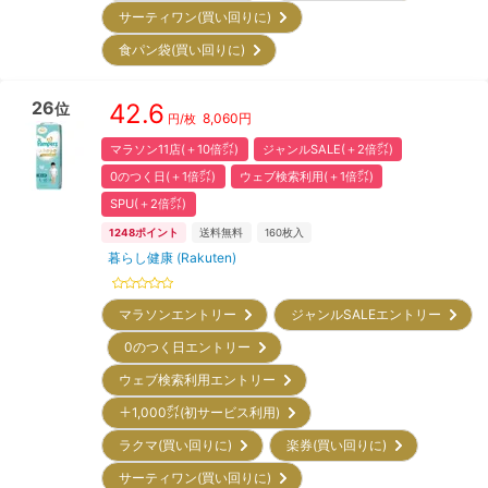
サーティワン(買い回りに)
食パン袋(買い回りに)
26
42.6
位
8,060
円
円/枚
マラソン11店(＋10倍㌽)
ジャンルSALE(＋2倍㌽)
0のつく日(＋1倍㌽)
ウェブ検索利用(＋1倍㌽)
SPU(＋2倍㌽)
1248
ポイント
送料無料
160
枚入
暮らし健康 (Rakuten)
マラソンエントリー
ジャンルSALEエントリー
0のつく日エントリー
ウェブ検索利用エントリー
＋1,000㌽(初サービス利用)
ラクマ(買い回りに)
楽券(買い回りに)
サーティワン(買い回りに)