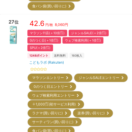
食パン袋(買い回りに)
27
42.6
位
8,060
円
円/枚
マラソン11店(＋10倍㌽)
ジャンルSALE(＋2倍㌽)
0のつく日(＋1倍㌽)
ウェブ検索利用(＋1倍㌽)
SPU(＋2倍㌽)
1248
ポイント
送料無料
160
枚入
こどもラボ (Rakuten)
マラソンエントリー
ジャンルSALEエントリー
0のつく日エントリー
ウェブ検索利用エントリー
＋1,000㌽(初サービス利用)
ラクマ(買い回りに)
楽券(買い回りに)
サーティワン(買い回りに)
食パン袋(買い回りに)