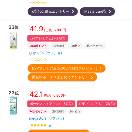
d㌽10%還元エントリー
Mastercard㌽
22
41.9
位
6,180
円
円/枚
LYPプレミアム(＋2%㌽)
394
ポイント
送料無料
138
枚入
新パッケージ
ひかりTV (ヤフショ)
LYPプレミアム(5,000円相当プレゼント)
開催中ボーナスまとめてエントリー
23
42.1
位
6,800
円
円/枚
ボーナスストアPlus(＋5%㌽)
LYPプレミアム(＋2%㌽)
743
ポイント
送料無料
144
枚入
megastore (ヤフショ)
5
件