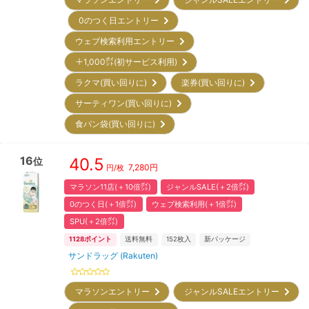
0のつく日エントリー
ウェブ検索利用エントリー
＋1,000㌽(初サービス利用)
ラクマ(買い回りに)
楽券(買い回りに)
サーティワン(買い回りに)
食パン袋(買い回りに)
16
40.5
位
7,280
円
円/枚
マラソン11店(＋10倍㌽)
ジャンルSALE(＋2倍㌽)
0のつく日(＋1倍㌽)
ウェブ検索利用(＋1倍㌽)
SPU(＋2倍㌽)
1128
ポイント
送料無料
152
枚入
新パッケージ
サンドラッグ (Rakuten)
マラソンエントリー
ジャンルSALEエントリー