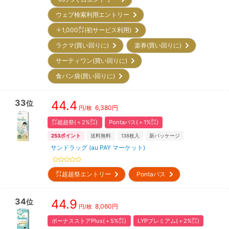
ウェブ検索利用エントリー
＋1,000㌽(初サービス利用)
ラクマ(買い回りに)
楽券(買い回りに)
サーティワン(買い回りに)
食パン袋(買い回りに)
33
44.4
位
6,380
円
円/枚
㌽超超祭(＋2%㌽)
Pontaパス(＋1%㌽)
253
ポイント
送料無料
138
枚入
新パッケージ
サンドラッグ (au PAY マーケット)
㌽超超祭エントリー
Pontaパス
34
44.9
位
8,060
円
円/枚
ボーナスストアPlus(＋5%㌽)
LYPプレミアム(＋2%㌽)