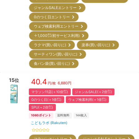
ジャンルSALEエントリー
0のつく日エントリー
ウェブ検索利用エントリー
＋1,000㌽(初サービス利用)
ラクマ(買い回りに)
楽券(買い回りに)
サーティワン(買い回りに)
食パン袋(買い回りに)
15
40.4
位
6,880
円
円/枚
マラソン11店(＋10倍㌽)
ジャンルSALE(＋2倍㌽)
0のつく日(＋1倍㌽)
ウェブ検索利用(＋1倍㌽)
SPU(＋2倍㌽)
1060
ポイント
送料無料
144
枚入
こどもラボ (Rakuten)
マラソンエントリー
ジャンルSALEエントリー