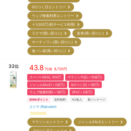
0のつく日エントリー
ウェブ検索利用エントリー
＋1,000㌽(初サービス利用)
ラクマ(買い回りに)
楽券(買い回りに)
サーティワン(買い回りに)
食パン袋(買い回りに)
32
43.8
位
8,720
円
円/枚
スーパーDEAL 10%㌽
マラソン11店(＋10倍㌽)
ジャンルSALE(＋2倍㌽)
0のつく日(＋1倍㌽)
ウェブ検索利用(＋1倍㌽)
SPU(＋2倍㌽)
2064
ポイント
送料無料
152
枚入
新パッケージ
コジマ (Rakuten)
マラソンエントリー
ジャンルSALEエントリー
0のつく日エントリー