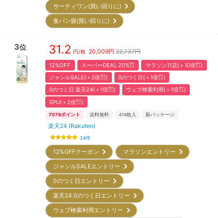
サーティワン(買い回りに)
食パン袋(買い回りに)
3
31.2
位
20,009
円
22,737円
円/枚
12%OFF
スーパーDEAL 20%㌽
マラソン11店(＋10倍㌽)
ジャンルSALE(＋2倍㌽)
0のつく日(＋1倍㌽)
0のつく日 楽天24(＋1倍㌽)
ウェブ検索利用(＋1倍㌽)
SPU(＋2倍㌽)
7078
ポイント
送料無料
414
枚入
新パッケージ
楽天24 (Rakuten)
24
件
12%OFFクーポン
マラソンエントリー
ジャンルSALEエントリー
0のつく日エントリー
楽天24 0のつく日エントリー
ウェブ検索利用エントリー