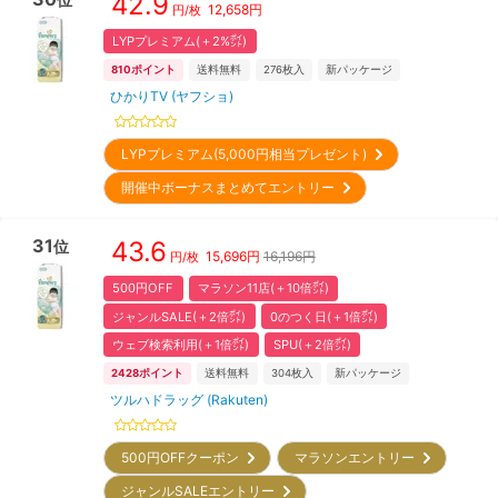
42.9
12,658
円
円/枚
LYPプレミアム(＋2%㌽)
810
ポイント
送料無料
276
枚入
新パッケージ
ひかりTV (ヤフショ)
LYPプレミアム(5,000円相当プレゼント)
開催中ボーナスまとめてエントリー
31
43.6
位
15,696
円
16,196円
円/枚
500円OFF
マラソン11店(＋10倍㌽)
ジャンルSALE(＋2倍㌽)
0のつく日(＋1倍㌽)
ウェブ検索利用(＋1倍㌽)
SPU(＋2倍㌽)
2428
ポイント
送料無料
304
枚入
新パッケージ
ツルハドラッグ (Rakuten)
500円OFFクーポン
マラソンエントリー
ジャンルSALEエントリー