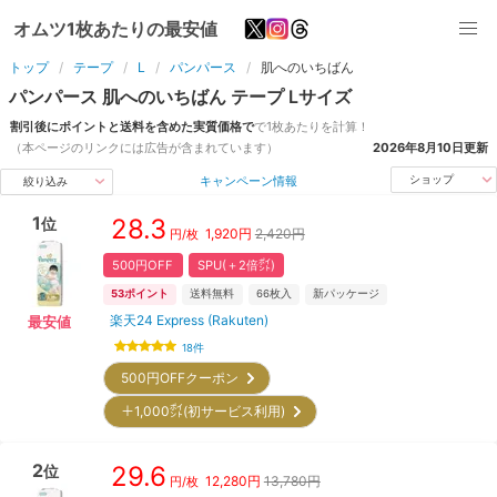
オムツ1枚あたりの最安値
トップ
テープ
L
パンパース
肌へのいちばん
パンパース
肌へのいちばん
テープ
L
サイズ
割引後にポイントと送料を含めた実質価格で
で1枚あたりを計算！
（本ページのリンクには広告が含まれています）
2026年8月10日
更新
キャンペーン情報
ショップ
絞り込み
1
28.3
位
1,920
円
2,420円
円/枚
500円OFF
SPU(＋2倍㌽)
53
ポイント
送料無料
66
枚入
新パッケージ
楽天24 Express (Rakuten)
最安値
18
件
500円OFFクーポン
＋1,000㌽(初サービス利用)
2
29.6
位
12,280
円
13,780円
円/枚