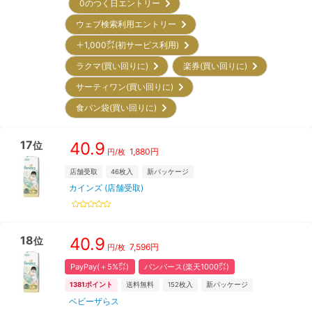
0のつく日エントリー
ウェブ検索利用エントリー
＋1,000㌽(初サービス利用)
ラクマ(買い回りに)
楽券(買い回りに)
サーティワン(買い回りに)
食パン袋(買い回りに)
17
40.9
位
1,880
円
円/枚
店舗受取
46
枚入
新パッケージ
カインズ (店舗受取)
18
40.9
位
7,596
円
円/枚
PayPay(＋5%㌽)
パンパース(楽天1000㌽)
1381
ポイント
送料無料
152
枚入
新パッケージ
ベビーザらス