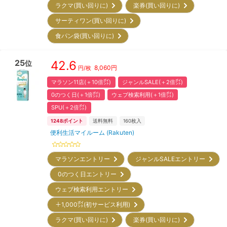
ラクマ(買い回りに)
楽券(買い回りに)
サーティワン(買い回りに)
食パン袋(買い回りに)
25
42.6
位
8,060
円
円/枚
マラソン11店(＋10倍㌽)
ジャンルSALE(＋2倍㌽)
0のつく日(＋1倍㌽)
ウェブ検索利用(＋1倍㌽)
SPU(＋2倍㌽)
1248
ポイント
送料無料
160
枚入
便利生活マイルーム (Rakuten)
マラソンエントリー
ジャンルSALEエントリー
0のつく日エントリー
ウェブ検索利用エントリー
＋1,000㌽(初サービス利用)
ラクマ(買い回りに)
楽券(買い回りに)