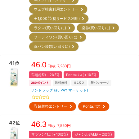
ウェブ検索利用エントリー
＋1,000㌽(初サービス利用)
ラクマ(買い回りに)
楽券(買い回りに)
サーティワン(買い回りに)
食パン袋(買い回りに)
41
46.0
位
7,280
円
円/枚
㌽超超祭(＋2%㌽)
Pontaパス(＋1%㌽)
289
ポイント
送料無料
152
枚入
新パッケージ
サンドラッグ (au PAY マーケット)
㌽超超祭エントリー
Pontaパス
42
46.3
位
7,550
円
円/枚
マラソン11店(＋10倍㌽)
ジャンルSALE(＋2倍㌽)