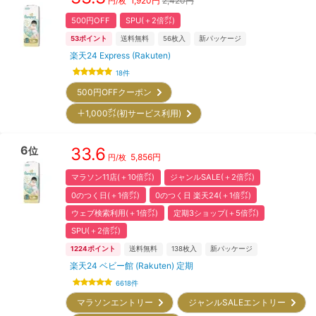
1,920
円
2,420円
円/枚
500円OFF
SPU(＋2倍㌽)
53
ポイント
送料無料
56
枚入
新パッケージ
楽天24 Express (Rakuten)
18
件
500円OFFクーポン
＋1,000㌽(初サービス利用)
6
33.6
位
5,856
円
円/枚
マラソン11店(＋10倍㌽)
ジャンルSALE(＋2倍㌽)
0のつく日(＋1倍㌽)
0のつく日 楽天24(＋1倍㌽)
ウェブ検索利用(＋1倍㌽)
定期3ショップ(＋5倍㌽)
SPU(＋2倍㌽)
1224
ポイント
送料無料
138
枚入
新パッケージ
楽天24 ベビー館 (Rakuten) 定期
6618
件
マラソンエントリー
ジャンルSALEエントリー