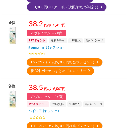
＋1,000円OFFクーポン(次回/おむつ等除く)
8
38.2
位
5,417
円
円/枚
LYPプレミアム(＋2%㌽)
347
ポイント
送料200円
138
枚入
新パッケージ
itsumo mart (ヤフショ)
LYPプレミアム(5,000円相当プレゼント)
開催中ボーナスまとめてエントリー
9
38.5
位
6,567
円
円/枚
LYPプレミアム(＋2%㌽)
1254
ポイント
送料無料
138
枚入
新パッケージ
ベイシア (ヤフショ)
LYPプレミアム(5,000円相当プレゼント)