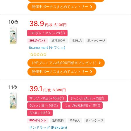
開催中ボーナスまとめてエントリー
10
38.9
位
6,109
円
円/枚
LYPプレミアム(＋2%㌽)
391
ポイント
送料200円
152
枚入
新パッケージ
itsumo mart (ヤフショ)
LYPプレミアム(5,000円相当プレゼント)
開催中ボーナスまとめてエントリー
11
39.1
位
6,380
円
円/枚
マラソン11店(＋10倍㌽)
ジャンルSALE(＋2倍㌽)
0のつく日(＋1倍㌽)
ウェブ検索利用(＋1倍㌽)
SPU(＋2倍㌽)
990
ポイント
送料無料
138
枚入
新パッケージ
サンドラッグ (Rakuten)