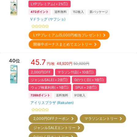
LYPプレミアム(＋2%㌽)
472
ポイント
送料無料
152
枚入
新パッケージ
Vドラッグ (ヤフショ)
LYPプレミアム(5,000円相当プレゼント)
開催中ボーナスまとめてエントリー
40
45.7
位
48,920
円
50,920円
円/枚
2,000円OFF
マラソン11店(＋10倍㌽)
ジャンルSALE(＋2倍㌽)
0のつく日(＋1倍㌽)
ウェブ検索利用(＋1倍㌽)
SPU(＋2倍㌽)
7269
ポイント
送料無料
912
枚入
アイリスプラザ (Rakuten)
2,000円OFFクーポン
マラソンエントリー
ジャンルSALEエントリー
0のつく日エントリー