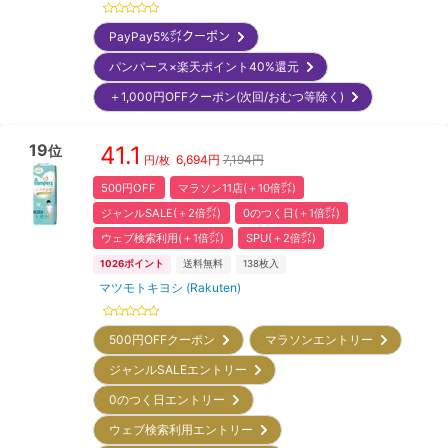
PayPay5%㌽クーポン
パンパース×楽天ポイント40%還元
＋1,000円OFFクーポン(次回/おむつ等除く)
19
41.1
位
6,694
円
7,194円
円/枚
500円OFF
マラソン11店(＋10倍㌽)
ジャンルSALE(＋2倍㌽)
0のつく日(＋1倍㌽)
ウェブ検索利用(＋1倍㌽)
SPU(＋2倍㌽)
1026
ポイント
送料無料
138
枚入
マツモトキヨシ (Rakuten)
500円OFFクーポン
マラソンエントリー
ジャンルSALEエントリー
0のつく日エントリー
ウェブ検索利用エントリー