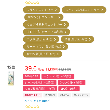
マラソンエントリー
ジャンルSALEエントリー
0のつく日エントリー
ウェブ検索利用エントリー
＋1,000㌽(初サービス利用)
ラクマ(買い回りに)
楽券(買い回りに)
サーティワン(買い回りに)
食パン袋(買い回りに)
12
39.6
位
32,135
円
32,835円
円/枚
700円OFF
マラソン11店(＋10倍㌽)
ジャンルSALE(＋2倍㌽)
0のつく日(＋1倍㌽)
ウェブ検索利用(＋1倍㌽)
SPU(＋2倍㌽)
4836
ポイント
送料無料
690
枚入
新パッケージ
ベイシア (Rakuten)