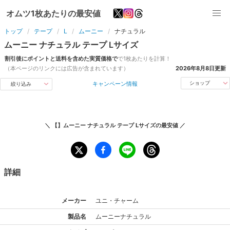
オムツ1枚あたりの最安値
トップ
テープ
L
ムーニー
ナチュラル
ムーニー
ナチュラル
テープ
L
サイズ
割引後にポイントと送料を含めた実質価格で
で1枚あたりを計算！
（本ページのリンクには広告が含まれています）
2026年8月8日
更新
キャンペーン情報
ショップ
絞り込み
＼
【】ムーニー ナチュラル テープ Lサイズ
の最安値 ／
詳細
メーカー
ユニ・チャーム
製品名
ムーニー
ナチュラル