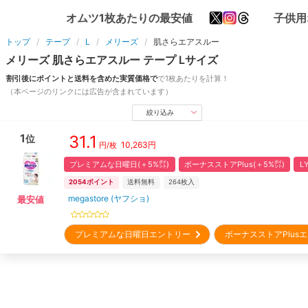
オムツ1枚あたりの最安値
子供用
トップ
テープ
L
メリーズ
肌さらエアスルー
メリーズ
肌さらエアスルー
テープ
L
サイズ
割引後にポイントと送料を含めた実質価格で
で1枚あたりを計算！
（本ページのリンクには広告が含まれています）
絞り込み
1
31.1
位
10,263
円
円/枚
プレミアムな日曜日(＋5%㌽)
ボーナスストアPlus(＋5%㌽)
L
2054
ポイント
送料無料
264
枚入
megastore (ヤフショ)
最安値
プレミアムな日曜日エントリー
ボーナスストアPlu