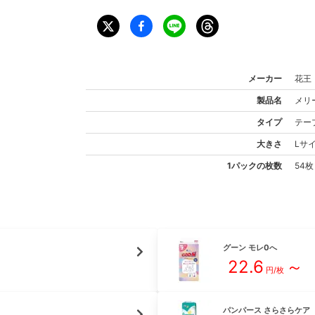
メーカー
花王
製品名
メリ
タイプ
テー
大きさ
L
サ
1パックの枚数
54枚
グーン
モレ0へ
22.6
～
円/枚
パンパース
さらさらケア