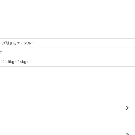
ーズ
肌さらエアスルー
プ
イズ
（
9kg～14kg
）