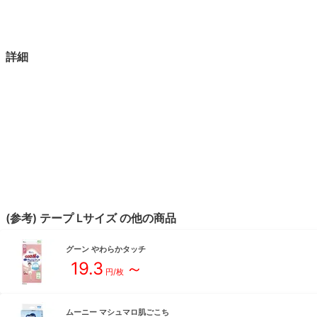
詳細
(参考)
テープ
L
サイズ
の他の商品
グーン
やわらかタッチ
19.3
～
円/枚
ムーニー
マシュマロ肌ごこち