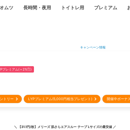
オムツ
長時間・夜用
トイトレ用
プレミアム
キャンペーン情報
YPプレミアム(＋2%㌽)
sエントリー
LYPプレミアム(5,000円相当プレゼント)
開催中ボーナ
＼
【31.1円/枚】メリーズ 肌さらエアスルー テープ Lサイズ
の最安値 ／