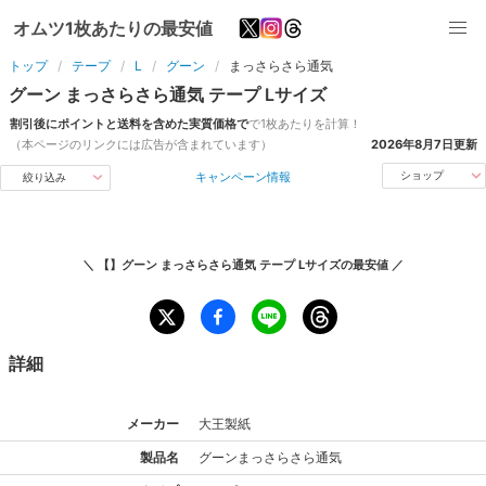
オムツ1枚あたりの最安値
トップ
テープ
L
グーン
まっさらさら通気
グーン
まっさらさら通気
テープ
L
サイズ
割引後にポイントと送料を含めた実質価格で
で1枚あたりを計算！
（本ページのリンクには広告が含まれています）
2026年8月7日
更新
キャンペーン情報
ショップ
絞り込み
＼
【】グーン まっさらさら通気 テープ Lサイズ
の最安値 ／
詳細
メーカー
大王製紙
製品名
グーン
まっさらさら通気