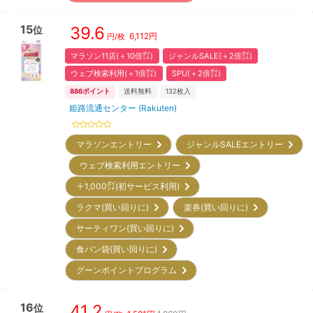
15
39.6
位
6,112
円
円/枚
マラソン11店(＋10倍㌽)
ジャンルSALE(＋2倍㌽)
ウェブ検索利用(＋1倍㌽)
SPU(＋2倍㌽)
886
ポイント
送料無料
132
枚入
姫路流通センター (Rakuten)
マラソンエントリー
ジャンルSALEエントリー
ウェブ検索利用エントリー
＋1,000㌽(初サービス利用)
ラクマ(買い回りに)
楽券(買い回りに)
サーティワン(買い回りに)
食パン袋(買い回りに)
グーンポイントプログラム
16
41.2
位