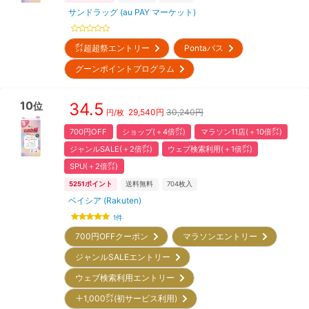
サンドラッグ (au PAY マーケット)
㌽超超祭エントリー
Pontaパス
グーンポイントプログラム
10
34.5
位
29,540
円
30,240円
円/枚
700円OFF
ショップ(＋4倍㌽)
マラソン11店(＋10倍㌽)
ジャンルSALE(＋2倍㌽)
ウェブ検索利用(＋1倍㌽)
SPU(＋2倍㌽)
5251
ポイント
送料無料
704
枚入
ベイシア (Rakuten)
1
件
700円OFFクーポン
マラソンエントリー
ジャンルSALEエントリー
ウェブ検索利用エントリー
＋1,000㌽(初サービス利用)