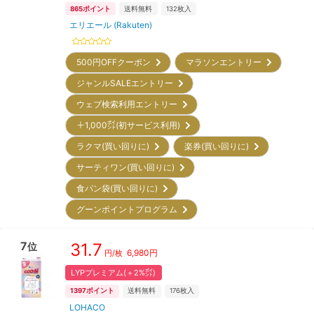
865
ポイント
送料無料
132
枚入
エリエール (Rakuten)
500円OFFクーポン
マラソンエントリー
ジャンルSALEエントリー
ウェブ検索利用エントリー
＋1,000㌽(初サービス利用)
ラクマ(買い回りに)
楽券(買い回りに)
サーティワン(買い回りに)
食パン袋(買い回りに)
グーンポイントプログラム
7
31.7
位
6,980
円
円/枚
LYPプレミアム(＋2%㌽)
1397
ポイント
送料無料
176
枚入
LOHACO