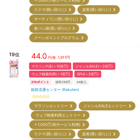
＋1,000㌽(初サービス利用)
ラクマ(買い回りに)
楽券(買い回りに)
サーティワン(買い回りに)
食パン袋(買い回りに)
グーンポイントプログラム
19
44.0
位
1,911
円
円/枚
マラソン11店(＋10倍㌽)
ジャンルSALE(＋2倍㌽)
ウェブ検索利用(＋1倍㌽)
SPU(＋2倍㌽)
274
ポイント
送料299円
44
枚入
姫路流通センター (Rakuten)
マラソンエントリー
ジャンルSALEエントリー
ウェブ検索利用エントリー
＋1,000㌽(初サービス利用)
ラクマ(買い回りに)
楽券(買い回りに)