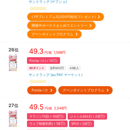
サンドラッグ (ヤフショ)
LYPプレミアム(5,000円相当プレゼント)
開催中ボーナスまとめてエントリー
グーンポイントプログラム
26
49.3
位
1,598
円
円/枚
Pontaパス(＋1%㌽)
30
ポイント
送料600円
44
枚入
サンドラッグ (au PAY マーケット)
Pontaパス
グーンポイントプログラム
27
49.5
位
2,548
円
円/枚
マラソン11店(＋10倍㌽)
ジャンルSALE(＋2倍㌽)
ウェブ検索利用(＋1倍㌽)
SPU(＋2倍㌽)