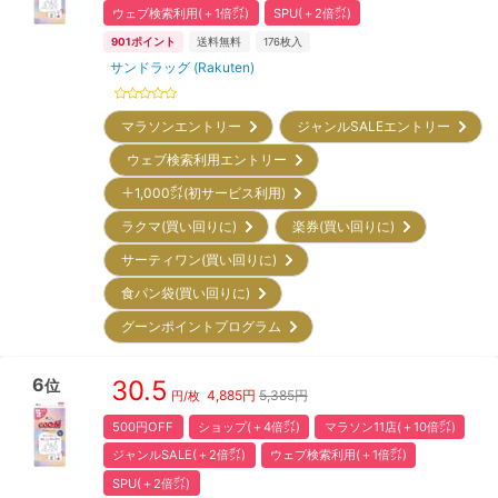
ウェブ検索利用(＋1倍㌽)
SPU(＋2倍㌽)
901
ポイント
送料無料
176
枚入
サンドラッグ (Rakuten)
マラソンエントリー
ジャンルSALEエントリー
ウェブ検索利用エントリー
＋1,000㌽(初サービス利用)
ラクマ(買い回りに)
楽券(買い回りに)
サーティワン(買い回りに)
食パン袋(買い回りに)
グーンポイントプログラム
6
30.5
位
4,885
円
5,385円
円/枚
500円OFF
ショップ(＋4倍㌽)
マラソン11店(＋10倍㌽)
ジャンルSALE(＋2倍㌽)
ウェブ検索利用(＋1倍㌽)
SPU(＋2倍㌽)