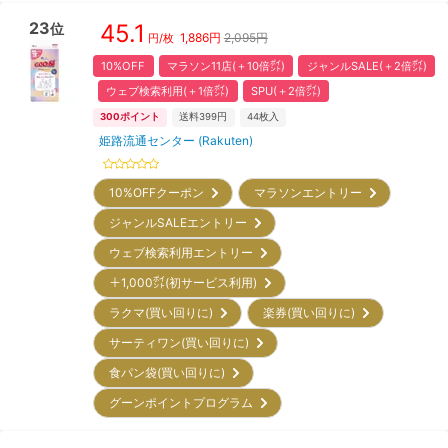
23
45.1
位
1,886
円
2,095円
円/枚
10%OFF
マラソン11店(＋10倍㌽)
ジャンルSALE(＋2倍㌽)
ウェブ検索利用(＋1倍㌽)
SPU(＋2倍㌽)
300
ポイント
送料399円
44
枚入
姫路流通センター (Rakuten)
10%OFFクーポン
マラソンエントリー
ジャンルSALEエントリー
ウェブ検索利用エントリー
＋1,000㌽(初サービス利用)
ラクマ(買い回りに)
楽券(買い回りに)
サーティワン(買い回りに)
食パン袋(買い回りに)
グーンポイントプログラム