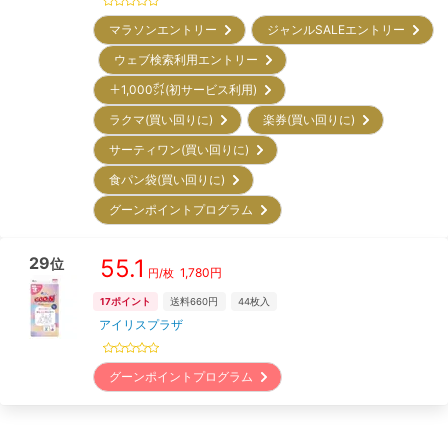
マラソンエントリー
ジャンルSALEエントリー
ウェブ検索利用エントリー
＋1,000㌽(初サービス利用)
ラクマ(買い回りに)
楽券(買い回りに)
サーティワン(買い回りに)
食パン袋(買い回りに)
グーンポイントプログラム
29
55.1
位
1,780
円
円/枚
17
ポイント
送料660円
44
枚入
アイリスプラザ
グーンポイントプログラム