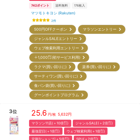
742
ポイント
送料無料
176
枚入
マツモトキヨシ (Rakuten)
2
件
500円OFFクーポン
マラソンエントリー
ジャンルSALEエントリー
ウェブ検索利用エントリー
＋1,000㌽(初サービス利用)
ラクマ(買い回りに)
楽券(買い回りに)
サーティワン(買い回りに)
食パン袋(買い回りに)
グーンポイントプログラム
3
25.6
位
5,632
円
円/枚
マラソン11店(＋10倍㌽)
ジャンルSALE(＋2倍㌽)
最強翌日(＋1倍㌽)
ウェブ検索利用(＋1倍㌽)
定期3ショップ(＋5倍㌽)
SPU(＋2倍㌽)