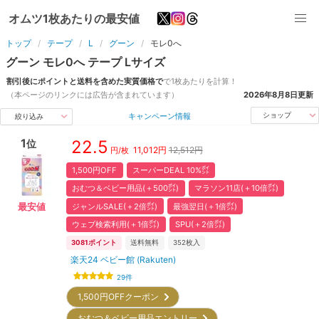
オムツ1枚あたりの最安値
トップ
テープ
L
グーン
モレ0へ
グーン
モレ0へ
テープ
L
サイズ
割引後にポイントと送料を含めた実質価格で
で1枚あたりを計算！
（本ページのリンクには広告が含まれています）
2026年8月8日
更新
キャンペーン情報
ショップ
絞り込み
1
22.5
位
11,012
円
12,512円
円/枚
1,500円OFF
スーパーDEAL 10%㌽
おむつ＆ベビー用品(＋500㌽)
マラソン11店(＋10倍㌽)
ジャンルSALE(＋2倍㌽)
最強翌日(＋1倍㌽)
最安値
ウェブ検索利用(＋1倍㌽)
SPU(＋2倍㌽)
3081
ポイント
送料無料
352
枚入
楽天24 ベビー館 (Rakuten)
29
件
1,500円OFFクーポン
おむつ＆ベビー用品エントリー