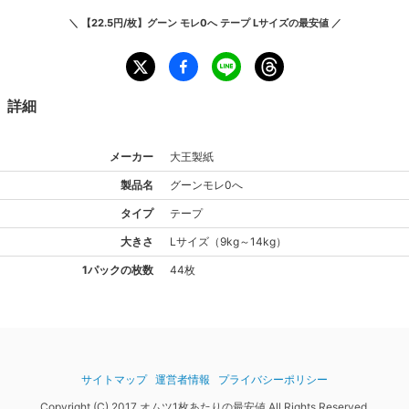
＼
【22.5円/枚】グーン モレ0へ テープ Lサイズ
の最安値 ／
詳細
メーカー
大王製紙
製品名
グーン
モレ0へ
タイプ
テープ
大きさ
L
サイズ
（
9kg～14kg
）
1パックの枚数
44枚
サイトマップ
運営者情報
プライバシーポリシー
Copyright (C) 2017 オムツ1枚あたりの最安値 All Rights Reserved.