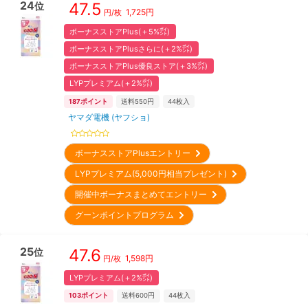
24
47.5
位
1,725
円
円/枚
ボーナスストアPlus(＋5%㌽)
ボーナスストアPlusさらに(＋2%㌽)
ボーナスストアPlus優良ストア(＋3%㌽)
LYPプレミアム(＋2%㌽)
187
ポイント
送料550円
44
枚入
ヤマダ電機 (ヤフショ)
ボーナスストアPlusエントリー
LYPプレミアム(5,000円相当プレゼント)
開催中ボーナスまとめてエントリー
グーンポイントプログラム
25
47.6
位
1,598
円
円/枚
LYPプレミアム(＋2%㌽)
103
ポイント
送料600円
44
枚入