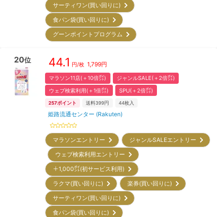
サーティワン(買い回りに)
食パン袋(買い回りに)
グーンポイントプログラム
20
44.1
位
1,799
円
円/枚
マラソン11店(＋10倍㌽)
ジャンルSALE(＋2倍㌽)
ウェブ検索利用(＋1倍㌽)
SPU(＋2倍㌽)
257
ポイント
送料399円
44
枚入
姫路流通センター (Rakuten)
マラソンエントリー
ジャンルSALEエントリー
ウェブ検索利用エントリー
＋1,000㌽(初サービス利用)
ラクマ(買い回りに)
楽券(買い回りに)
サーティワン(買い回りに)
食パン袋(買い回りに)