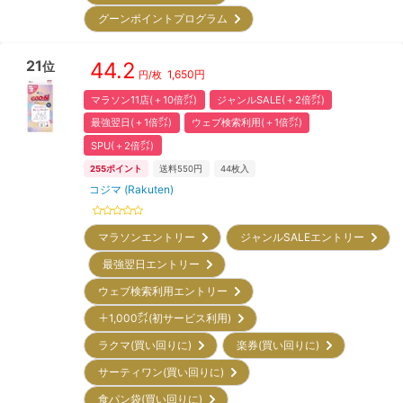
グーンポイントプログラム
21
44.2
位
1,650
円
円/枚
マラソン11店(＋10倍㌽)
ジャンルSALE(＋2倍㌽)
最強翌日(＋1倍㌽)
ウェブ検索利用(＋1倍㌽)
SPU(＋2倍㌽)
255
ポイント
送料550円
44
枚入
コジマ (Rakuten)
マラソンエントリー
ジャンルSALEエントリー
最強翌日エントリー
ウェブ検索利用エントリー
＋1,000㌽(初サービス利用)
ラクマ(買い回りに)
楽券(買い回りに)
サーティワン(買い回りに)
食パン袋(買い回りに)