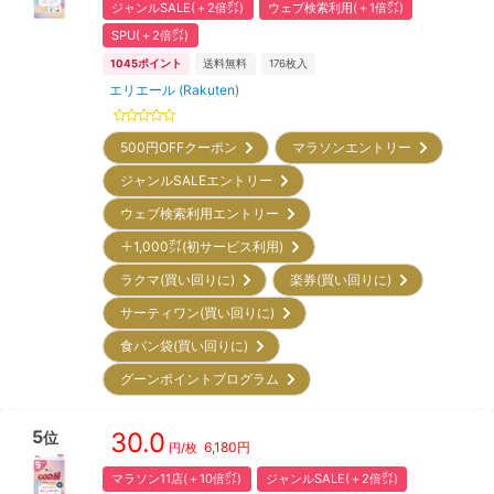
ジャンルSALE(＋2倍㌽)
ウェブ検索利用(＋1倍㌽)
SPU(＋2倍㌽)
1045
ポイント
送料無料
176
枚入
エリエール (Rakuten)
500円OFFクーポン
マラソンエントリー
ジャンルSALEエントリー
ウェブ検索利用エントリー
＋1,000㌽(初サービス利用)
ラクマ(買い回りに)
楽券(買い回りに)
サーティワン(買い回りに)
食パン袋(買い回りに)
グーンポイントプログラム
5
30.0
位
6,180
円
円/枚
マラソン11店(＋10倍㌽)
ジャンルSALE(＋2倍㌽)