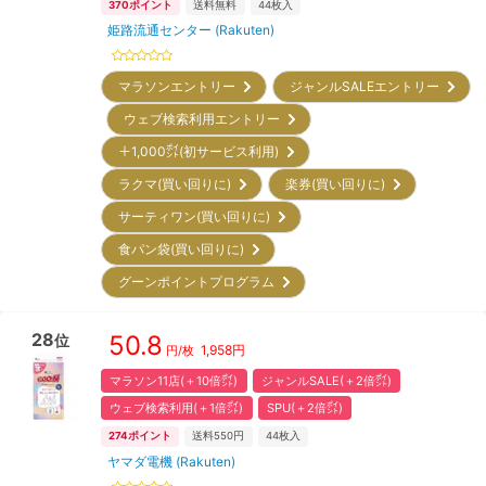
370
ポイント
送料無料
44
枚入
姫路流通センター (Rakuten)
マラソンエントリー
ジャンルSALEエントリー
ウェブ検索利用エントリー
＋1,000㌽(初サービス利用)
ラクマ(買い回りに)
楽券(買い回りに)
サーティワン(買い回りに)
食パン袋(買い回りに)
グーンポイントプログラム
28
50.8
位
1,958
円
円/枚
マラソン11店(＋10倍㌽)
ジャンルSALE(＋2倍㌽)
ウェブ検索利用(＋1倍㌽)
SPU(＋2倍㌽)
274
ポイント
送料550円
44
枚入
ヤマダ電機 (Rakuten)