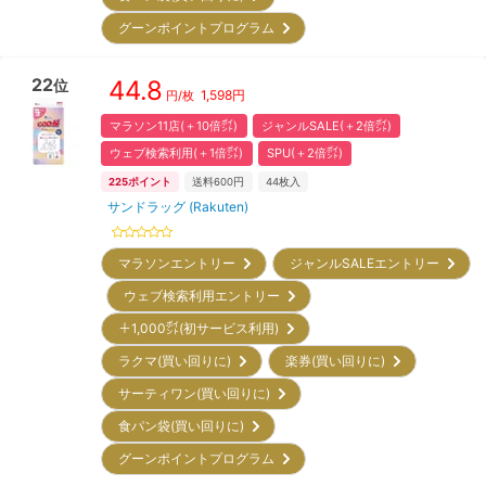
グーンポイントプログラム
22
44.8
位
1,598
円
円/枚
マラソン11店(＋10倍㌽)
ジャンルSALE(＋2倍㌽)
ウェブ検索利用(＋1倍㌽)
SPU(＋2倍㌽)
225
ポイント
送料600円
44
枚入
サンドラッグ (Rakuten)
マラソンエントリー
ジャンルSALEエントリー
ウェブ検索利用エントリー
＋1,000㌽(初サービス利用)
ラクマ(買い回りに)
楽券(買い回りに)
サーティワン(買い回りに)
食パン袋(買い回りに)
グーンポイントプログラム