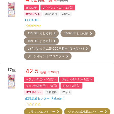
1,581
円
1,860円
円/枚
15%OFF
LYPプレミアム(＋2%㌽)
317
ポイント
送料550円
44
枚入
LOHACO
15%OFFまとめ割
15%OFFまとめ割
15%OFFまとめ割
LYPプレミアム(5,000円相当プレゼント)
グーンポイントプログラム
17
42.5
位
8,760
円
円/枚
マラソン11店(＋10倍㌽)
ジャンルSALE(＋2倍㌽)
ウェブ検索利用(＋1倍㌽)
SPU(＋2倍㌽)
1272
ポイント
送料無料
176
枚入
姫路流通センター (Rakuten)
マラソンエントリー
ジャンルSALEエントリー