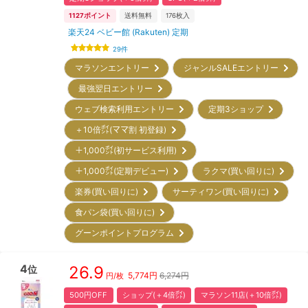
1127
ポイント
送料無料
176
枚入
楽天24 ベビー館 (Rakuten) 定期
29
件
マラソンエントリー
ジャンルSALEエントリー
最強翌日エントリー
ウェブ検索利用エントリー
定期3ショップ
＋10倍㌽(ママ割 初登録)
＋1,000㌽(初サービス利用)
＋1,000㌽(定期デビュー)
ラクマ(買い回りに)
楽券(買い回りに)
サーティワン(買い回りに)
食パン袋(買い回りに)
グーンポイントプログラム
4
26.9
位
5,774
円
6,274円
円/枚
500円OFF
ショップ(＋4倍㌽)
マラソン11店(＋10倍㌽)