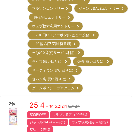
マラソンエントリー
ジャンルSALEエントリー
最強翌日エントリー
ウェブ検索利用エントリー
＋200円OFFクーポン(レビュー投稿)
＋10倍㌽(ママ割 初登録)
＋1,000㌽(初サービス利用)
ラクマ(買い回りに)
楽券(買い回りに)
サーティワン(買い回りに)
食パン袋(買い回りに)
グーンポイントプログラム
2
25.4
位
5,212
円
5,712円
円/枚
500円OFF
マラソン11店(＋10倍㌽)
ジャンルSALE(＋2倍㌽)
ウェブ検索利用(＋1倍㌽)
SPU(＋2倍㌽)