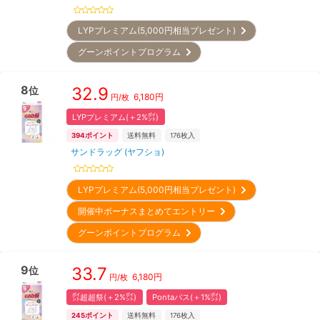
LYPプレミアム(5,000円相当プレゼント)
グーンポイントプログラム
8
32.9
位
6,180
円
円/枚
LYPプレミアム(＋2%㌽)
394
ポイント
送料無料
176
枚入
サンドラッグ (ヤフショ)
LYPプレミアム(5,000円相当プレゼント)
開催中ボーナスまとめてエントリー
グーンポイントプログラム
9
33.7
位
6,180
円
円/枚
㌽超超祭(＋2%㌽)
Pontaパス(＋1%㌽)
245
ポイント
送料無料
176
枚入