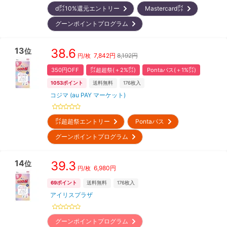
d㌽10%還元エントリー
Mastercard㌽
グーンポイントプログラム
13
38.6
位
7,842
円
8,192円
円/枚
350円OFF
㌽超超祭(＋2%㌽)
Pontaパス(＋1%㌽)
1053
ポイント
送料無料
176
枚入
コジマ (au PAY マーケット)
㌽超超祭エントリー
Pontaパス
グーンポイントプログラム
14
39.3
位
6,980
円
円/枚
69
ポイント
送料無料
176
枚入
アイリスプラザ
グーンポイントプログラム