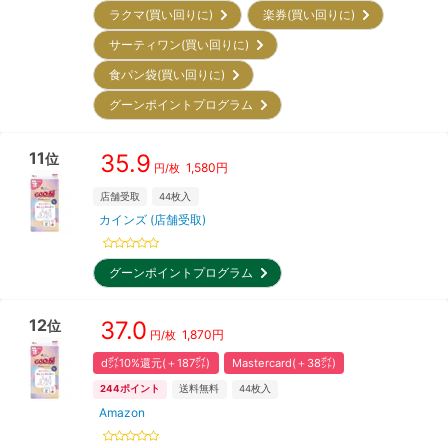
ラクマ(買い回りに)
楽券(買い回りに)
サーティワン(買い回りに)
食パン袋(買い回りに)
グーンポイントプログラム
11
35.9
位
1,580
円
円/枚
店舗受取
44
枚入
カインズ (店舗受取)
グーンポイントプログラム
12
37.0
位
1,870
円
円/枚
d㌽10%還元(＋187㌽)
Mastercard(＋38㌽)
244
ポイント
送料無料
44
枚入
Amazon