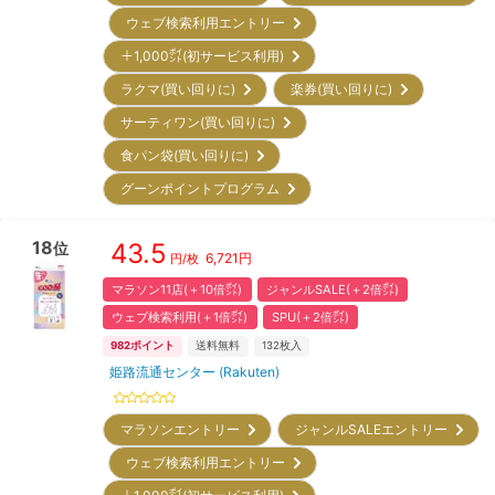
ウェブ検索利用エントリー
＋1,000㌽(初サービス利用)
ラクマ(買い回りに)
楽券(買い回りに)
サーティワン(買い回りに)
食パン袋(買い回りに)
グーンポイントプログラム
18
43.5
位
6,721
円
円/枚
マラソン11店(＋10倍㌽)
ジャンルSALE(＋2倍㌽)
ウェブ検索利用(＋1倍㌽)
SPU(＋2倍㌽)
982
ポイント
送料無料
132
枚入
姫路流通センター (Rakuten)
マラソンエントリー
ジャンルSALEエントリー
ウェブ検索利用エントリー