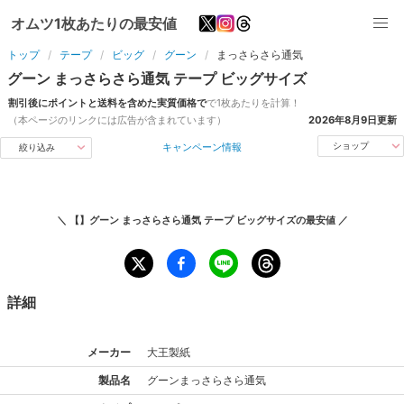
オムツ1枚あたりの最安値
トップ
テープ
ビッグ
グーン
まっさらさら通気
グーン
まっさらさら通気
テープ
ビッグ
サイズ
割引後にポイントと送料を含めた実質価格で
で1枚あたりを計算！
（本ページのリンクには広告が含まれています）
2026年8月9日
更新
キャンペーン情報
ショップ
絞り込み
＼
【】グーン まっさらさら通気 テープ ビッグサイズ
の最安値 ／
詳細
メーカー
大王製紙
製品名
グーン
まっさらさら通気