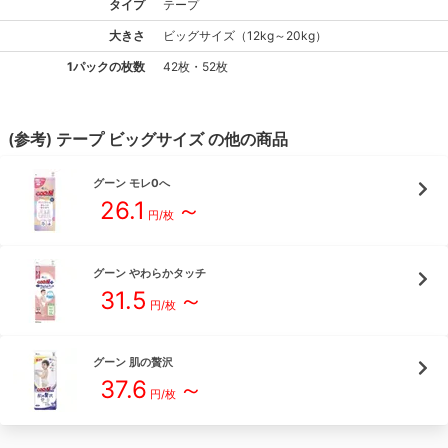
タイプ
テープ
大きさ
ビッグ
サイズ
（
12kg～20kg
）
1パックの枚数
42枚・52枚
(参考)
テープ
ビッグ
サイズ
の他の商品
グーン
モレ0へ
26.1
～
円/枚
グーン
やわらかタッチ
31.5
～
円/枚
グーン
肌の贅沢
37.6
～
円/枚