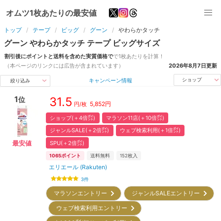
オムツ1枚あたりの最安値
トップ
テープ
ビッグ
グーン
やわらかタッチ
グーン
やわらかタッチ
テープ
ビッグ
サイズ
割引後にポイントと送料を含めた実質価格で
で1枚あたりを計算！
（本ページのリンクには広告が含まれています）
2026年8月7日
更新
キャンペーン情報
ショップ
絞り込み
1
31.5
位
5,852
円
円/枚
ショップ(＋4倍㌽)
マラソン11店(＋10倍㌽)
ジャンルSALE(＋2倍㌽)
ウェブ検索利用(＋1倍㌽)
SPU(＋2倍㌽)
最安値
1065
ポイント
送料無料
152
枚入
エリエール (Rakuten)
3
件
マラソンエントリー
ジャンルSALEエントリー
ウェブ検索利用エントリー