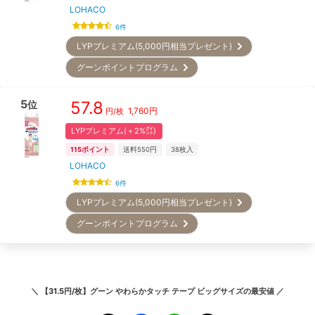
LOHACO
6
件
LYPプレミアム(5,000円相当プレゼント)
グーンポイントプログラム
5
57.8
位
1,760
円
円/枚
LYPプレミアム(＋2%㌽)
115
ポイント
送料550円
38
枚入
LOHACO
6
件
LYPプレミアム(5,000円相当プレゼント)
グーンポイントプログラム
＼
【31.5円/枚】グーン やわらかタッチ テープ ビッグサイズ
の最安値 ／