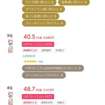
ラクマ(買い回りに)
楽券(買い回りに)
サーティワン(買い回りに)
食パン袋(買い回りに)
グーンポイントプログラム
3
40.5
位
6,580
円
円/枚
LYPプレミアム(＋2%㌽)
419
ポイント
送料無料
152
枚入
LOHACO
15
件
LYPプレミアム(5,000円相当プレゼント)
グーンポイントプログラム
4
48.7
位
3,370
円
円/枚
LYPプレミアム(＋2%㌽)
217
ポイント
送料550円
76
枚入