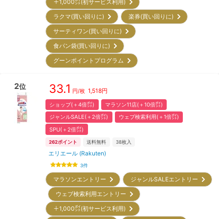
＋1,000㌽(初サービス利用)
ラクマ(買い回りに)
楽券(買い回りに)
サーティワン(買い回りに)
食パン袋(買い回りに)
グーンポイントプログラム
2
33.1
位
1,518
円
円/枚
ショップ(＋4倍㌽)
マラソン11店(＋10倍㌽)
ジャンルSALE(＋2倍㌽)
ウェブ検索利用(＋1倍㌽)
SPU(＋2倍㌽)
262
ポイント
送料無料
38
枚入
エリエール (Rakuten)
3
件
マラソンエントリー
ジャンルSALEエントリー
ウェブ検索利用エントリー
＋1,000㌽(初サービス利用)